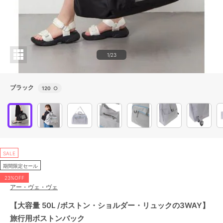
1/23
ブラック
120
○
SALE
期間限定セール
23%OFF
アー・ヴェ・ヴェ
【大容量 50L /ボストン・ショルダー・リュックの3WAY】
旅行用ボストンバック