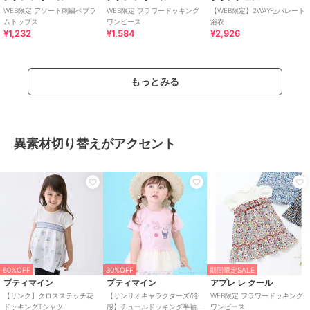
WEB限定 アソート刺繍ペプラ
WEB限定 フラワードッキング
【WEB限定】2WAYセパレート
ムトップス
ワンピース
浴衣
¥1,232
¥1,584
¥2,926
もっとみる
異素材切り替えがアクセント
60%OFF
30%OFF
期間限定SALE
プティマイン
プティマイン
アプレ レ クール
【リンク】クロスステッチ花
【サンリオキャラクターズ/冷
WEB限定 フラワードッキング
ドッキングTシャツ
感】チュールドッキング半袖T
ワンピース