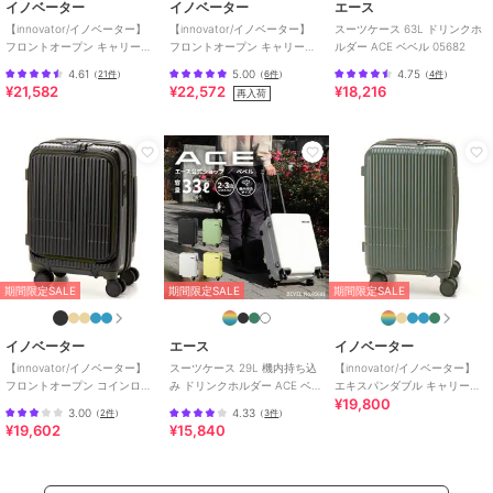
イノベーター
イノベーター
エース
【innovator/イノベーター】
【innovator/イノベーター】
スーツケース 63L ドリンクホ
フロントオープン キャリーケ
フロントオープン キャリーケ
ルダー ACE ベベル 05682
ース 38L
ース 55L
4.61
5.00
4.75
（
21件
）
（
6件
）
（
4件
）
¥21,582
¥22,572
¥18,216
再入荷
期間限定SALE
期間限定SALE
期間限定SALE
イノベーター
エース
イノベーター
【innovator/イノベーター】
スーツケース 29L 機内持ち込
【innovator/イノベーター】
フロントオープン コインロッ
み ドリンクホルダー ACE ベベ
エキスパンダブル キャリーケ
¥19,800
カーサイズ 21L
ル 05681
ース 38L(43L)
3.00
4.33
（
2件
）
（
3件
）
¥19,602
¥15,840