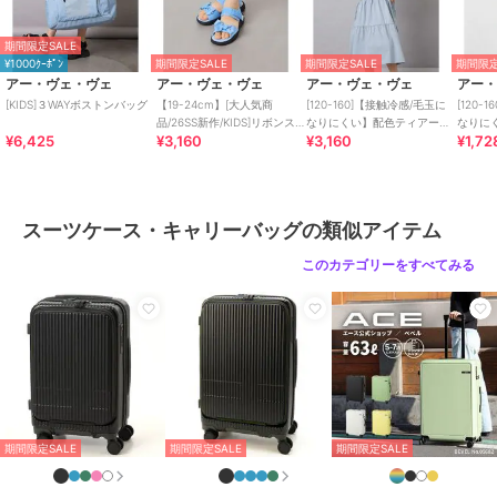
ショップ
アー・ヴェ・ヴェ
期間限定SALE
商品カテゴリ
バッグ
／
スーツケース・キャリ
¥1000ｸｰﾎﾟﾝ
期間限定SALE
期間限定SALE
期間限定
ーバッグ
アー・ヴェ・ヴェ
アー・ヴェ・ヴェ
アー・ヴェ・ヴェ
アー
[KIDS]３WAYボストンバッグ
【19-24cm】[大人気商
[120-160]【接触冷感/毛玉に
[120-
性別タイプ
ガールズ
品/26SS新作/KIDS]リボンスポ
なりにくい】配色ティアード
なりに
バッグ
／
スーツケース・キャリ
¥6,425
¥3,160
¥3,160
¥1,72
サン
ワンピース
レアワ
ーバッグ
カラー
グレー、ブラック
サイズ
120
スーツケース・キャリーバッグの類似アイテム
素材
グレー/ブラック：表素材 ポリエ
このカテゴリーをすべてみる
ステル 裏素材 ポリエステル
商品のお取り扱い方法
原産国
中国
期間限定SALE
期間限定SALE
期間限定SALE