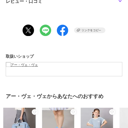
レビュー・口コミ
■商品のお気に入り登録（ハートマークをクリック）
再入荷通知や値下げ等、お得なご案内を受けることができます。
--------------------
※サンプルでの撮影となるため、実際にお届けする商品と仕様やサイ
ズが異なる場合がございます。
取扱いショップ
※商品画像は、光の当たり具合やパソコンなどの閲覧環境により実際
の色味と異なって見える場合がございます。
商品の色味の目安は商品単体の画像をご参照ください。
※アクセサリーパーツ・部品などの金属部分に鉛が含まれている場合
があります。
小さなお子様が口に入れたり誤って飲み込んだりしないように、使用
アー・ヴェ・ヴェからあなたへのおすすめ
や保管の際は厳重にご注意ください。
期間限定セール開催中
ブランド
アー・ヴェ・ヴェ