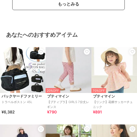
もっとみる
あなたへのおすすめアイテム
20%OFF
70%OFF
バックヤードファミリー
プティマイン
プティマイン
トラベルボストン 45L
【プティプラ】GIRLS 7分丈レ
【リンク】花柄サッカーチュ
ギンス
ニック
¥6,382
¥790
¥891