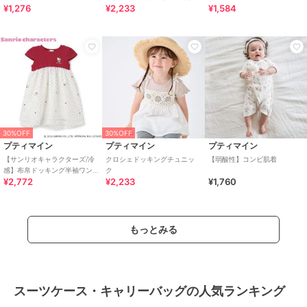
¥1,276
¥2,233
¥1,584
シャツ
30%OFF
30%OFF
プティマイン
プティマイン
プティマイン
【サンリオキャラクターズ/冷
クロシェドッキングチュニッ
【弱酸性】コンビ肌着
感】布帛ドッキング半袖ワン
ク
¥2,772
¥2,233
¥1,760
ピース
もっとみる
スーツケース・キャリーバッグの人気ランキング