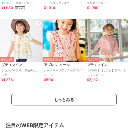
セパレート水着 UVカット
ト・フリルタンキニ
ス水着 UVカット
¥1,980
¥1,914
¥1,980
再入荷
60%OFF
期間限定SALE
40%OFF
プティマイン
アプレ レ クール
プティマイン
ショルダーフリル半袖チュニ
ノースリーブワッフルフリルT
【SWIM】【リンク】フリルラ
ック
シャツ
ッシュガード
¥1,276
¥594
¥2,112
もっとみる
注目のWEB限定アイテム