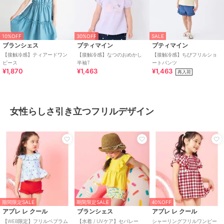
10%OFF
30%OFF
SALE
ブランシェス
プティマイン
プティマイン
【接触冷感】ティアードワン
【接触冷感】なつのおめかし
【接触冷感】ちびフリルショ
ピース
半袖T
ートパンツ
¥1,870
¥1,463
¥1,463
再入荷
女性らしさ引き立つフリルデザイン
期間限定SALE
期間限定SALE
40%OFF
アプレ レ クール
ブランシェス
アプレ レ クール
【WEB限定】フリルペプラム
【水着 / UVケア】セパレー
シャーリングフリルワンピー