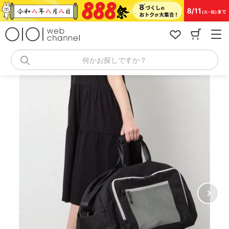
コ
ン
テ
ン
ツ
へ
何かお探しですか？
ス
キ
ッ
プ