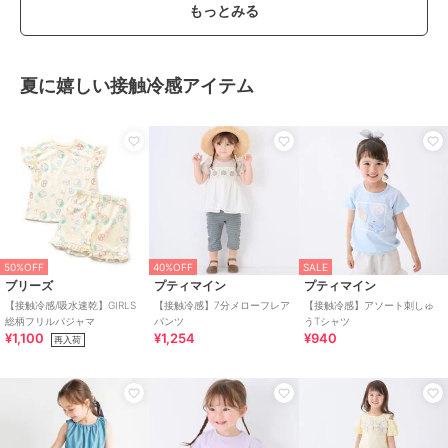
もっとみる
夏に嬉しい接触冷感アイテム
50%OFF
40%OFF
SALE
ブリーズ
プティマイン
プティマイン
【接触冷感/吸水速乾】GIRLS
【接触冷感】7分メローフレア
【接触冷感】アソート刺しゅ
総柄フリルパジャマ
パンツ
うTシャツ
¥1,100
¥1,254
¥940
再入荷