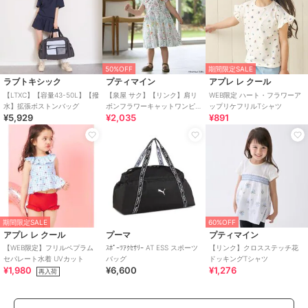
50%OFF
期間限定SALE
ラブトキシック
プティマイン
アプレ レ クール
【LTXC】【容量43-50L】【撥
【泉屋 サク】【リンク】肩リ
WEB限定 ハート・フラワーア
水】拡張ボストンバッグ
ボンフラワーキャットワンピ
ップリケフリルTシャツ
¥5,929
¥2,035
¥891
ース
期間限定SALE
60%OFF
アプレ レ クール
プーマ
プティマイン
【WEB限定】フリルペプラム
ｽﾎﾟｰﾂｱｸｾｻﾘｰ AT ESS スポーツ
【リンク】クロスステッチ花
セパレート水着 UVカット
バッグ
ドッキングTシャツ
¥1,980
¥6,600
¥1,276
再入荷