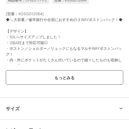
商品番号：CF022-77172
型番：KG5GD12064
[型番：KG5GD12064]
◆＼大容量／修学旅行や合宿におすすめの３WAYボストンバッグ！◆
【デザイン】
・50Lへサイズアップしました！
・3泊4日まで対応可能◎
・ボストン／ショルダー／リュックにもなるマルチWAYボストンバッ
グ！
・内・外にポケットがたくさん付いているので細々したものも収納し
やすい◎
・肩ショルダーにはパット入りなので疲れにくい仕様もポイント♪
・配色ファスナーがさりげないオシャレポイント♪
・お友達とも被りにくく、見分けやすい◎
【カラー】
・ライトグレー…サックスの配色デザインが可愛いグレー
・ブラック…カジュアル使いの代表ブラック
サイズ
--------------------
≪お気に入り登録機能の使い方≫