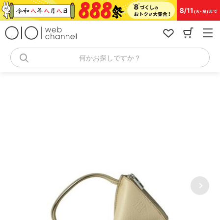
コ
ン
テ
ン
ツ
へ
何かお探しですか？
ス
キ
ッ
プ