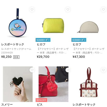
¥2888ｸｰﾎﾟﾝ
¥2888ｸｰﾎﾟﾝ
レスポートサック
ヒロフ
ヒロフ
(レスポートサック)チャーム
【アクセサリー】ポーチ レザ
【アクセサリー】ポーチ レザ
2331HH29
ー 本革（商品番号：P25-
ー 本革（商品番号：P25-
¥8,250
¥29,700
¥47,300
50506）
65508）
新着
50%OFF
スメリー
ビス
レスポートサック