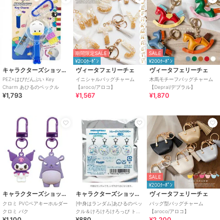
期間限定SALE
SALE
¥200ｸｰﾎﾟﾝ
¥200ｸｰﾎﾟﾝ
キャラクターズショップ ラフラフ
ヴィータフェリーチェ
ヴィータフェリーチェ
PEZ×はぴだんぶい Key
イニシャルバッグチャーム
木馬モチーフバッグチャーム
Charm あひるのペックル
【aroco/アロコ】
【Depral/デプラル】
¥1,793
¥1,567
¥1,870
SALE
¥200ｸｰﾎﾟﾝ
キャラクターズショップ ラフラフ
キャラクターズショップ ラフラフ
ヴィータフェリーチェ
クロミ PVCペアキーホルダー
[中身はランダム]あひるのペッ
バッグ型バッグチャーム
クロミ バク
クル＆けろけろけろっぴ トレ
【aroco/アロコ】
¥1,100
¥880
¥2,200
ーディングアクキー DollyMix