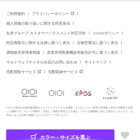
ご利用規約
プライバシーポリシー
個人情報の取り扱いに関する同意条項
丸井グループ カスタマーハラスメント対応方針
cookieポリシー
特定商取引に関する法律に基づく表示
古物営業法に基づく表示
酒類販売管理者標識
高度管理医療機器等販売許可に基づく表示
マルイウェブチャネル出店のお問い合わせ
サイトマップ
宅配買取サービス
宅配収納サービス
※セール商品の比較対象価格はマルイウェブチャネル旧価格、またはメーカー希望小売価格に現在の消費税を加算
した価格です。※セール期間中、予告なく価格が変更となる場合・マルイ店舗価格と異なる場合がございます。お
支払いはご注文時の価格となりますのでご了承ください。
カラー・サイズを選ぶ
Copyright All Rights Reserved. MARUI Co., Ltd