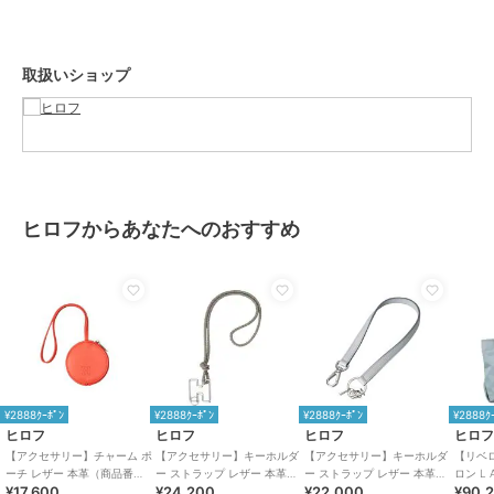
小さなシボを型押し加工する事で革の表情も均一化され、上品で端正
な印象の素材に仕上げました。
取扱いショップ
※商品ご購入時にお渡しするお買上げ証明書にお取り扱い上のご注意
とお手入れについての表示がございますのでよくお読みください。
※照明の関係により、実際よりも色味が違って見える場合がありま
す。また、パソコン・スマートフォンなどの環境により、若干製品と
画像のカラーが異なる場合もございます。
ヒロフからあなたへのおすすめ
重量:約40g(サンプルサイズ)
ブランド
ヒロフ
ショップ
ヒロフ
商品カテゴリ
財布・ポーチ・ケース
／
キーケ
ース
¥2888ｸｰﾎﾟﾝ
¥2888ｸｰﾎﾟﾝ
¥2888ｸｰﾎﾟﾝ
¥2888ｸ
性別タイプ
レディース
ヒロフ
ヒロフ
ヒロフ
ヒロ
財布・ポーチ・ケース
／
キーケ
【アクセサリー】チャーム ポ
【アクセサリー】キーホルダ
【アクセサリー】キーホルダ
【リベ
ーチ レザー 本革（商品番
ー ストラップ レザー 本革
ー ストラップ レザー 本革
ロン L
ース
¥17,600
¥24,200
¥22,000
¥90,
号：P25－65612）
（商品番号：P25-65510）
（商品番号：P25-65509）
ッグ（商