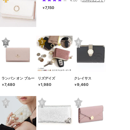
4.00
（
20件の口コミ
）
7,150
￥
ランバン オン ブルー
リズデイズ
クレイサス
7,480
1,980
9,460
￥
￥
￥