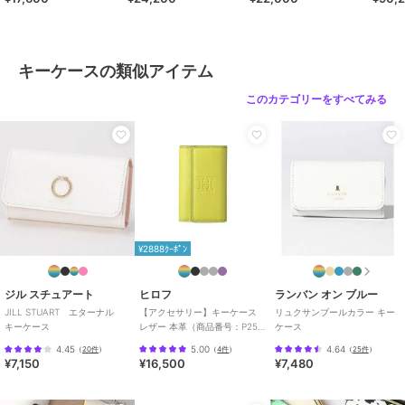
カラー
ツンドラ（７１０）、スパイス
39316
（６６８）、ヴェイパー（９９
６）、ウィッシュ（１２８）、ポ
メロ（６３０）、シルク（２０
キーケースの類似アイテム
４）、ラヴィーン（７２０）、カ
このカテゴリーをすべてみる
ーム（４５１）、アウェイク（６
６２）、ヴェール（７２５）
サイズ
００（ＯＮＥＳＩＺＥ）
素材
牛革（クロモH）
商品のお取り扱い方法
特徴
財布・ポーチ・ケース
本革
/
無地
/
ロゴ
¥2888ｸｰﾎﾟﾝ
キーケース
ジル スチュアート
ヒロフ
ランバン オン ブルー
本革
/
無地
/
ロゴ
JILL STUART エターナル
【アクセサリー】キーケース
リュクサンブールカラー キー
キーケース
レザー 本革（商品番号：P25-
ケース
50213）
4.45
5.00
4.64
（
20件
）
（
4件
）
（
25件
）
¥7,150
¥16,500
¥7,480