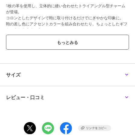
1枚の革を使用し、立体的に縫い合わせたトライアングル型チャーム
が登場。
コロンとしたデザインで鞄に取り付けるだけでにぎやかな印象に。
鞄の差し色にアクセントカラーを組み合わせたり、ちょっとしたギフ
トにもおすすめです。
目薬や小さめの鍵、イヤホン等の収納が可能。
ひもを巻き付ける回数を変えることで長さを調節できるためバッグに
合わせてアレンジができます。
チャーム（商品番号：P25－65612）、キーホルダー（商品番号：
P25－65510）と重ね付けするのもおすすめです。
サイズ
オリジナルの組み合わせをお愉しみいただけます。
【素材】
＜CMH（クロモエイチ）＞
レビュー・口コミ
牛革、クロームなめし、小シボ型押し。
しなやかで伸縮性が高い、14ヵ月以下の小さなメス牛のみを使用。
丁寧にクロームなめしをする事で軽量に仕上がり、絶妙なニュアンス
カラーを美しく表現する事も可能です。
質感はヒロフの定番オリジナル素材「ソフトバケッタ」よりもマット
で落ち着いた印象に。