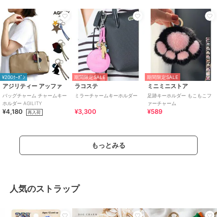
¥200ｸｰﾎﾟﾝ
期間限定SALE
期間限定SALE
アジリティー アッファ
ラコステ
ミニミニストア
バッグチャーム チャームキー
ミラーチャームキーホルダー
足跡キーホルダー もこもこフ
ホルダー AGILITY
ァーチャーム
¥4,180
¥3,300
¥589
再入荷
もっとみる
人気のストラップ