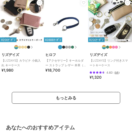
¥200ｸｰﾎﾟﾝ
¥2888ｸｰﾎﾟﾝ
¥200ｸｰﾎﾟﾝ
リズデイズ
ヒロフ
リズデイズ
【LIZDAYS】カラビナ 小銭入
【アクセサリー】キーホルダ
【LIZDAYS】リング付きスマ
れ キーケース
ー ストラップ レザー 本革（商
ートキーケース
¥1,980
¥18,700
品番号：P25-50012）
4.60
（
5件
）
¥1,320
もっとみる
あなたへのおすすめアイテム