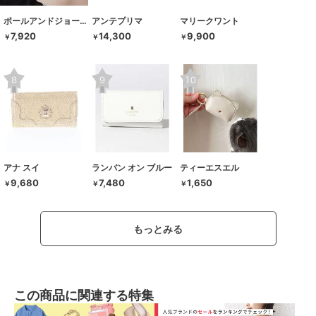
ポールアンドジョーアクセソワ
アンテプリマ
マリークワント
7,920
14,300
9,900
￥
￥
￥
アナ スイ
ランバン オン ブルー
ティーエスエル
9,680
7,480
1,650
￥
￥
￥
もっとみる
この商品に関連する特集