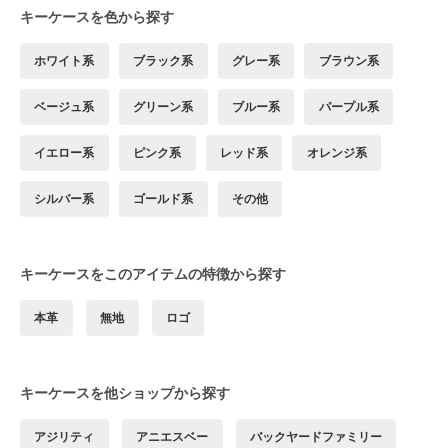
キーケースを色から探す
ホワイト系
ブラック系
グレー系
ブラウン系
ベージュ系
グリーン系
ブルー系
パープル系
イエロー系
ピンク系
レッド系
オレンジ系
シルバー系
ゴールド系
その他
キーケースをこのアイテムの特徴から探す
本革
無地
ロゴ
キーケースを他ショップから探す
アジリティ
アニエスベー
バックヤードファミリー