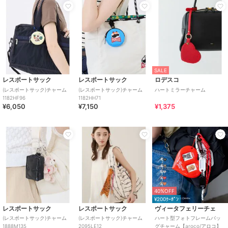
SALE
レスポートサック
レスポートサック
ロデスコ
(レスポートサック)チャーム
(レスポートサック)チャーム
ハートミラーチャーム
1182HF96
1182HH71
¥6,050
¥7,150
¥1,375
40%OFF
¥200ｸｰﾎﾟﾝ
レスポートサック
レスポートサック
ヴィータフェリーチェ
(レスポートサック)チャーム
(レスポートサック)チャーム
ハート型フォトフレームバッ
1888M135
2095LE12
グチャーム【aroco/アロコ】