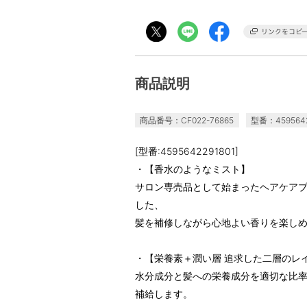
商品説明
商品番号：CF022-76865
型番：4595642
[型番:4595642291801]
・【香水のようなミスト】
サロン専売品として始まったヘアケアブ
した、
髪を補修しながら心地よい香りを楽し
・【栄養素＋潤い層 追求した二層のレ
水分成分と髪への栄養成分を適切な比
補給します。