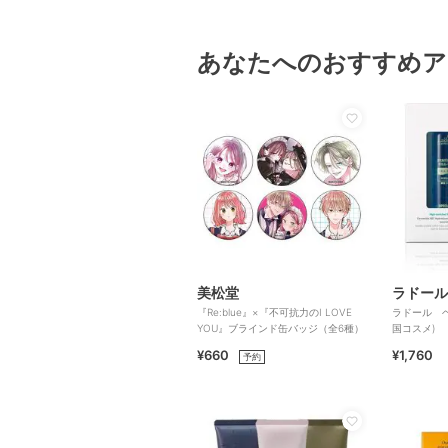
あなたへのおすすめア
美松堂
ラドール
『Re:blue』×『不可抗力のI LOVE
ラドール 
YOU』ブラインド缶バッジ（全6種）
国コスメ)
¥660
¥1,760
予約