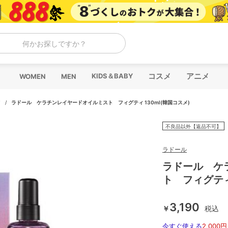
何かお探しですか？
コスメ
アニメ
KIDS＆BABY
WOMEN
MEN
ア
/
ラドール ケラチンレイヤードオイルミスト フィグティ 130ml(韓国コスメ)
不良品以外【返品不可】
ラドール
ラドール ケ
ト フィグティ 
3,190
￥
税込
今すぐ使える
2,000円