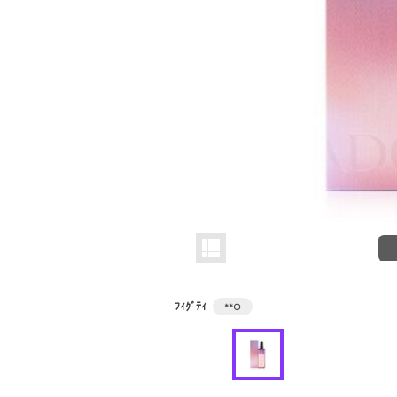
ﾌｨｸﾞﾃｨ
**
○