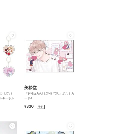
美松堂
I LOVE
『不可抗力のI LOVE YOU』ポストカ
ルキーホル
ード4
¥330
予約