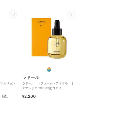
ラドール
マルジョン
ラドール パフュームヘアオイル オ
スマンサス 30ml(韓国コスメ)
（
14件
）
¥2,200