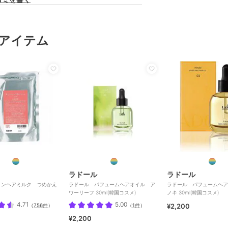
アイテム
ラドール
ラドール
インヘアミルク つめかえ
ラドール パフュームヘアオイル ア
ラドール パフュームヘア
ワーリーフ 30ml(韓国コスメ)
ノキ 30ml(韓国コスメ)
4.71
5.00
（
756件
）
（
1件
）
¥2,200
¥2,200