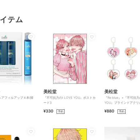
イテム
美松堂
美松堂
ヘアフィルアップ４本(韓
『不可抗力のI LOVE YOU』ポストカ
『Re:blue』×『不可抗力の
ード3
YOU』ブラインドアクリ
ダー（全6種）
¥330
¥880
予約
予約