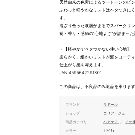
天然由来の色素によるツートーンのピ
ふわっと軽やかなミストはベタつきに
す。
混ざり合った液層がまるでスパークリ
覚・香り・感触の“心地よさ”が詰まっ
・【軽やかでベタつかない使い心地】
柔らかく、細かいミストが髪をコーテ
仕上がり感を与えます。
JAN:4595642291801
この商品は、不良品のみ返品を承りま
ブランド
ラドール
ショップ
コリアージュ
商品カテゴリ
ヘアケア
／
その
カラー
ﾌｨｸﾞﾃｨ