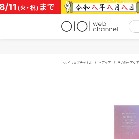
コ
ン
テ
ン
ツ
へ
ス
キ
ッ
プ
マルイウェブチャネル
/
ヘアケア
/
その他ヘアケ