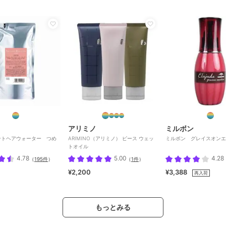
アリミノ
ミルボン
ントヘアウォーター つめ
ARIMINO（アリミノ） ピース ウェッ
ミルボン グレイスオンエ
トオイル
4.78
5.00
4.28
（
195件
）
（
1件
）
¥2,200
¥3,388
再入荷
もっとみる