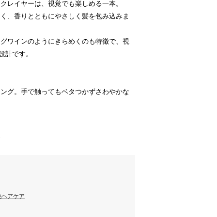
ンクレイヤーは、視覚でも楽しめる一本。
くく、香りとともにやさしく髪を包み込みま
ングワインのようにきらめくのも特徴で、視
た設計です。
ィング。手で触ってもベタつかずさわやかな
す
他ヘアケア