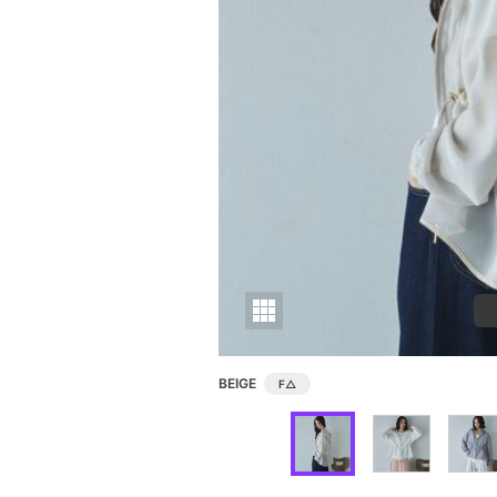
BEIGE
F
△