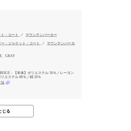
ット・コート
／
マウンテンパーカー
ター・ジャケット・コート
／
マウンテンパーカ
TE、GRAY
RAY/BEIGE：【本体】ポリエステル 50％／レーヨン
リエステル 80％／綿 20％
方法
とじる