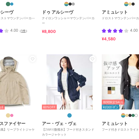
ルシーヴ
ドゥ アルシーヴ
アミュレット
ロストマウンテンパーカ―
ナイロンワッシャーマウンテンパーカ
ドロストマウンテンパーカ
ー
4.00
4.00
（
1件
）
¥8,800
¥4,580
期間限定SALE
LE
60%OFF
¥200ｸｰﾎﾟﾝ
スファイヤー
アー・ヴェ・ヴェ
アミュレット
防風】リープライトジャケ
【2WAY/微撥水】フード付きスタンド
フード付きドロストライト
カラージャケット