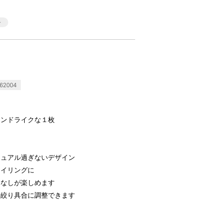
62004
レンドライクな１枚
ジュアル過ぎないデザイン
タイリングに
こなしが楽しめます
の絞り具合に調整できます