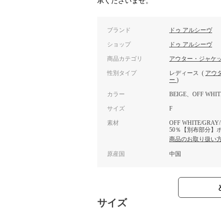
承くださいませ。
ブランド
ドゥ アルシーヴ
ショップ
ドゥ アルシーヴ
商品カテゴリ
アウター・ジャケ
性別タイプ
レディース
(
アウ
ー
)
カラー
BEIGE、OFF WHI
サイズ
F
素材
OFF WHITE/G
50％【別布部分】ポ
商品のお取り扱い
原産国
中国
サイズ