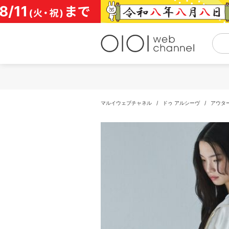
コ
ン
テ
ン
ツ
へ
ス
キ
ッ
プ
マルイウェブチャネル
/
ドゥ アルシーヴ
/
アウタ