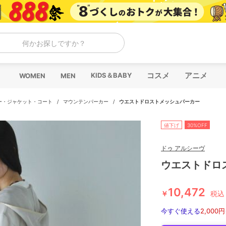
何かお探しですか？
コスメ
アニメ
KIDS＆BABY
WOMEN
MEN
ー・ジャケット・コート
/
マウンテンパーカー
/
ウエストドロストメッシュパーカー
値下げ
30%OFF
ドゥ アルシーヴ
ウエストドロ
10,472
￥
税込
今すぐ使える
2,000円