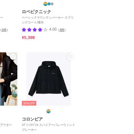
ロペピクニック
ー
ベーシックマウンテンパーカー スプリ
ングコート/撥水
4.00
（
2件
）
（
3件
）
¥5,398
30%OFF
コロンビア
アウター
ﾚﾃﾞｨｰｽｱﾊﾟﾚﾙ スパイアーバレーウィンド
ブレーカー