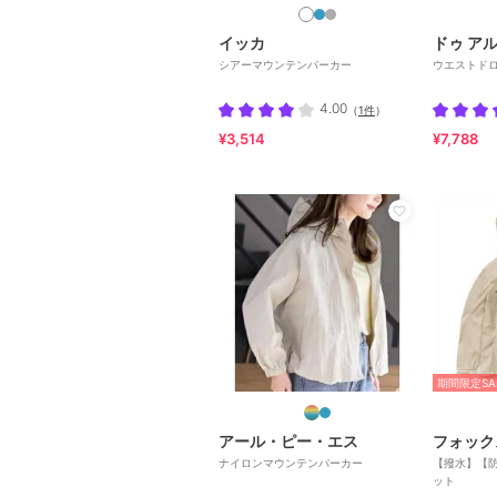
イッカ
ドゥ ア
シアーマウンテンパーカー
ウエストド
4.00
（
1件
）
¥3,514
¥7,788
期間限定SA
アール・ピー・エス
フォック
ナイロンマウンテンパーカー
【撥水】【
ット