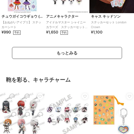
チュウガイコウギョウ (Chugai Mining)
アニメキャラクター
キャス キッドソン
【おねがいアイプリ】 ステッ
アイドルマスター シャイニー
ステッカーセット London
カーシート
カラーズ ステッカーセット
Crown
¥990
¥1,650
¥1,100
(283プロ ノクチル)
予約
予約
もっとみる
鞄を彩る、キャラチャーム