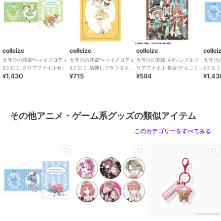
colleize
colleize
colleize
collei
五等分の花嫁*×マイメロディ
五等分の花嫁*×マイメロディ
五等分の花嫁_A4シングルク
五等分
&クロミ_クリアファイルセッ
&クロミ_箔押しプラブロマイ
リアファイル 集合/チョコミ
&クロ
¥1,430
¥715
¥594
¥1,43
ト バルーン&リボンVer. 四葉
ド バルーン&リボンVer. 一花
ントGAL
ト バル
その他アニメ・ゲーム系グッズの類似アイテム
このカテゴリーをすべてみる