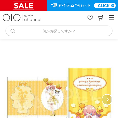
コ
ン
テ
ン
ツ
へ
何かお探しですか？
ス
キ
ッ
プ