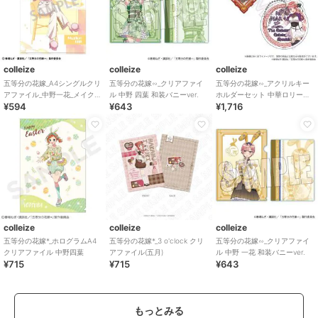
colleize
colleize
colleize
五等分の花嫁_A4シングルクリ
五等分の花嫁∽_クリアファイ
五等分の花嫁∽_アクリルキー
アファイル_中野一花_メイクア
ル 中野 四葉 和装バニーver.
ホルダーセット 中華ロリータ
¥594
¥643
¥1,716
ップ
ver. 中野二乃
colleize
colleize
colleize
五等分の花嫁*_ホログラムA4
五等分の花嫁*_3 o'clock クリ
五等分の花嫁∽_クリアファイ
クリアファイル 中野四葉
アファイル(五月)
ル 中野 一花 和装バニーver.
¥715
¥715
¥643
もっとみる