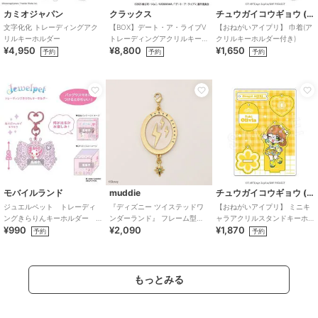
カミオジャパン
クラックス
チュウガイコウギョウ (Chugai Mining)
文字化化 トレーディングアク
【BOX】デート・ア・ライブV
【おねがいアイプリ】 巾着(ア
リルキーホルダー
トレーディングアクリルキー
クリルキーホルダー付き)
¥4,950
¥8,800
¥1,650
ホルダー ゴシックドール
予約
予約
予約
モバイルランド
muddie
チュウガイコウギョウ (Chugai Mining)
ジュエルペット トレーディ
『ディズニー ツイステッドワ
【おねがいアイプリ】 ミニキ
ングきらりんキーホルダー
ンダーランド』 フレーム型チ
ャラアクリルスタンドキーホ
¥990
¥2,090
¥1,870
単品ランダム
ャーム セベク・ジグボルト
ルダー （おりびあ）
予約
予約
もっとみる