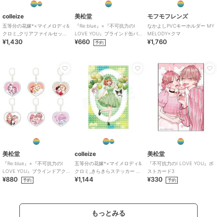
colleize
美松堂
モフモフレンズ
五等分の花嫁*×マイメロディ&
『Re:blue』×『不可抗力のI
なかよしPVCキーホルダー MY
クロミ_クリアファイルセット
LOVE YOU』ブラインド缶バ
MELODY×クマ
¥1,430
¥660
¥1,760
バルーン&リボンVer. 三玖
ッジ（全6種）
予約
美松堂
colleize
美松堂
『Re:blue』×『不可抗力のI
五等分の花嫁*×マイメロディ&
『不可抗力のI LOVE YOU』ポ
LOVE YOU』ブラインドアク
クロミ_きらきらステッカー バ
ストカード3
¥880
¥1,144
¥330
リルキーホルダー（全6種）
ルーン&リボンVer. 四葉
予約
予約
もっとみる