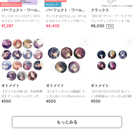
期間限定SALE
¥500ｸｰﾎﾟﾝ
パーフェクト・ワールド・トーキョー
パーフェクト・ワールド・トーキョー
クラックス
サンリオ マイメロディ 50th
サンリオ はぴだんぶい 5th お
【BOX】デート・ア・ライブV
＆クロミ 20th トレーディング
むすびトレーディング缶バッ
トレーディンググリッター缶
¥1,287
¥4,455
¥6,050
刺繍缶バッジ Sanrio【
ジ 全6種コンプリートセット
バッジ ゴシックドール
予約
オトメイト
オトメイト
オトメイト
【マツリカの炯-kEi- 天命華燭
【ピオフィオーレの晩鐘】ラ
【OVER REQUIEMZ】缶バッ
伝】マット缶バッジ(ランダム
ンダム缶バッジ(Reproduce)
ジ-特装版ver-(ランダム全5種)
¥550
¥500
¥550
全15種)
（ランダム全5種）
もっとみる