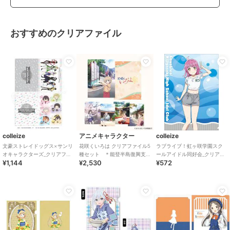
おすすめのクリアファイル
colleize
アニメキャラクター
colleize
文豪ストレイドッグス×サンリ
花咲くいろは クリアファイル5
ラブライブ！虹ヶ咲学園スク
オキャラクターズ_クリアファ
種セット ＊能登半島復興支
ールアイドル同好会_クリアフ
¥1,144
¥2,530
¥572
イルセット
援チャリティーグッズ
ァイル／天王寺 璃奈