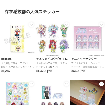
存在感抜群の人気ステッカー
colleize
チュウガイコウギョウ (Chugai Mining)
アニメキャラクター
ふたりはプリキュア Max
【おねがいアイプリ】 ステッ
アイドルマスター シャイニー
Heart_スマホステッカー／九
カーセット(6枚入り)
カラーズ 証明写真風ステッ
¥1,287
¥1,320
¥660
条 ひかり
カー (鈴木羽那)
予約
予約