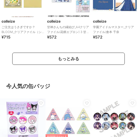
colleize
colleize
colleize
ご注文はうさぎですか？
甘神さんちの縁結び_A4クリア
学園アイドルマスター_クリア
BLOOM_クリアファイル（シ
ファイル(花柄エプロン) 3 甘神
ファイル/倉本 千奈
¥715
¥572
¥572
ャロ）
朝姫
もっとみる
今人気の缶バッジ
期間限定SALE