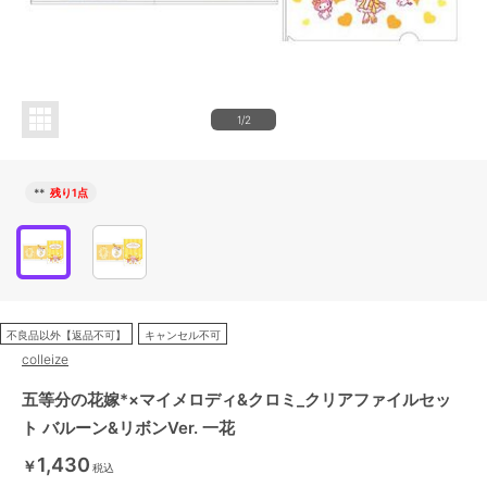
1/2
**
残り1点
不良品以外【返品不可】
キャンセル不可
colleize
五等分の花嫁*×マイメロディ&クロミ_クリアファイルセッ
ト バルーン&リボンVer. 一花
1,430
￥
税込