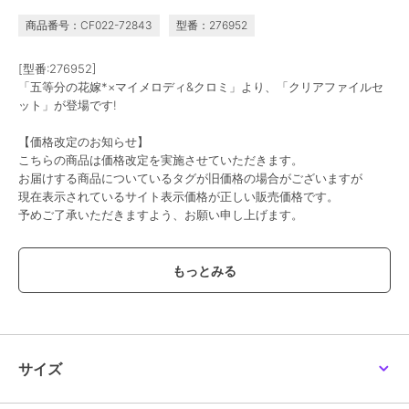
商品番号：CF022-72843
型番：276952
[型番:276952]
「五等分の花嫁*×マイメロディ&クロミ」より、「クリアファイルセ
ット」が登場です!
【価格改定のお知らせ】
こちらの商品は価格改定を実施させていただきます。
お届けする商品についているタグが旧価格の場合がございますが
現在表示されているサイト表示価格が正しい販売価格です。
予めご了承いただきますよう、お願い申し上げます。
この商品は、不良品のみ返品を承ります
ブランド
colleize
ショップ
コレイズ
商品カテゴリ
すべてのその他アニメ・ゲーム系
サイズ
グッズ
／
その他アニメ・ゲーム
系グッズ