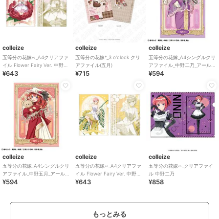
colleize
colleize
colleize
五等分の花嫁∽_A4クリアファ
五等分の花嫁*_3 o'clock クリ
五等分の花嫁_A4シングルクリ
イル Flower Fairy Ver. 中野五
アファイル(五月)
アファイル_中野二乃_アールヌ
¥643
¥715
¥594
月
ーヴォー
colleize
colleize
colleize
五等分の花嫁_A4シングルクリ
五等分の花嫁∽_A4クリアファ
五等分の花嫁∽_クリアファイ
アファイル_中野五月_アールヌ
イル Flower Fairy Ver. 中野一
ル 中野二乃
¥594
¥643
¥858
ーヴォー
花
もっとみる