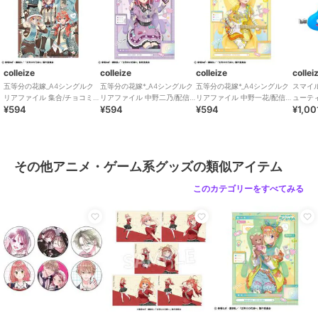
colleize
colleize
colleize
collei
五等分の花嫁_A4シングルク
五等分の花嫁*_A4シングルク
五等分の花嫁*_A4シングルク
スマイ
リアファイル 集合/チョコミ
リアファイル 中野二乃/配信
リアファイル 中野一花/配信
ューテ
¥594
¥594
¥594
¥1,00
ントGAL
者なりきり
者なりきり
リップ2
その他アニメ・ゲーム系グッズの類似アイテム
このカテゴリーをすべてみる