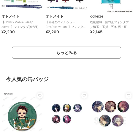
オトメイト
オトメイト
colleize
【Collar×Malice -deep
【終遠のヴィルシュ -
呪術廻戦 第2期_フォンタブ
cover-】フォンタブ(全5種)
ErroR:salvation-】フォンタブ
／懐玉・玉折 五条 悟・夏油
¥2,200
¥2,200
¥2,145
(全6種)
傑 B
もっとみる
今人気の缶バッジ