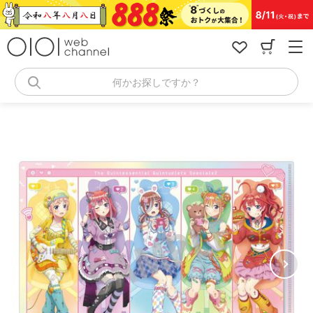
コ
ン
テ
ン
ツ
へ
何かお探しですか？
ス
キ
ッ
プ