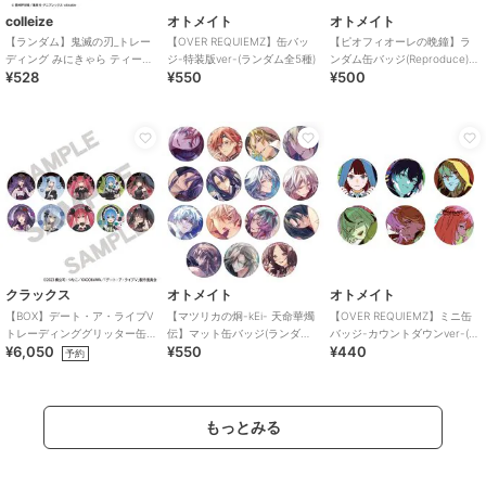
colleize
オトメイト
オトメイト
【ランダム】鬼滅の刃_トレー
【OVER REQUIEMZ】缶バッ
【ピオフィオーレの晩鐘】ラ
ディング みにきゃら ティーカ
ジ-特装版ver-(ランダム全5種)
ンダム缶バッジ(Reproduce)
¥528
¥550
¥500
ップver. 缶バッジ(単位/単品)
（ランダム全5種）
クラックス
オトメイト
オトメイト
【BOX】デート・ア・ライブV
【マツリカの炯-kEi- 天命華燭
【OVER REQUIEMZ】ミニ缶
トレーディンググリッター缶
伝】マット缶バッジ(ランダム
バッジ-カウントダウンver-(ラ
¥6,050
¥550
¥440
バッジ ゴシックドール
全15種)
ンダム全6種)
予約
もっとみる