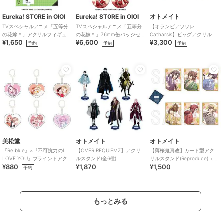
Eureka! STORE in OIOI
Eureka! STORE in OIOI
オトメイト
TVスペシャルアニメ「五等分
TVスペシャルアニメ「五等分
【オランピアソワレ
の花嫁＊」アクリルフィギュ
の花嫁＊」76mm缶バッジセ
Catharsis】ビッグアクリルス
¥1,650
¥6,600
¥3,300
ア 四葉
ット
タンド(全7種)
予約
予約
予約
美松堂
オトメイト
オトメイト
『Re:blue』×『不可抗力のI
【OVER REQUIEMZ】アクリ
【薄桜鬼真改】カード型アク
LOVE YOU』ブラインドアク
ルスタンド(全6種)
リルスタンド(Reproduce)（ラ
¥880
¥1,870
¥1,500
リルキーホルダー（全6種）
ンダム全6種）
予約
もっとみる