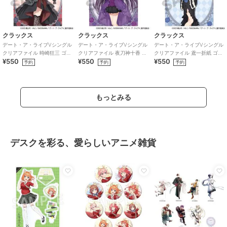
クラックス
クラックス
クラックス
デート・ア・ライブVシングル
デート・ア・ライブVシングル
デート・ア・ライブVシングル
クリアファイル 時崎狂三 ゴシ
クリアファイル 夜刀神十香 ゴ
クリアファイル 鳶一折紙 ゴシ
¥550
¥550
¥550
ックドール
シックドール
ックドール
予約
予約
予約
もっとみる
デスクを彩る、愛らしいアニメ雑貨