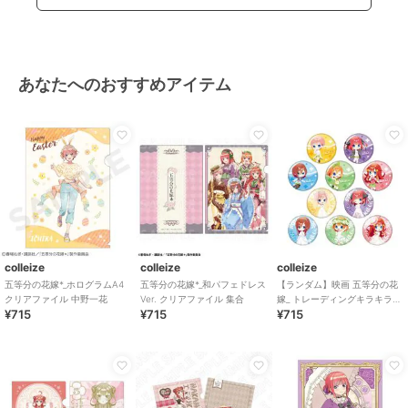
あなたへのおすすめアイテム
colleize
colleize
colleize
五等分の花嫁*_ホログラムA4
五等分の花嫁*_和パフェドレス
【ランダム】映画 五等分の花
クリアファイル 中野一花
Ver. クリアファイル 集合
嫁_ トレーディングキラキラ缶
¥715
¥715
¥715
バッジ 1pcs