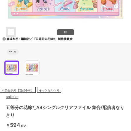
1/2
**
△
不良品以外【返品不可】
キャンセル不可
colleize
五等分の花嫁*_A4シングルクリアファイル 集合/配信者なり
きり
594
￥
税込