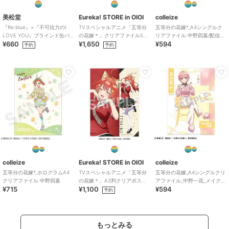
美松堂
Eureka! STORE in OIOI
colleize
『Re:blue』×『不可抗力のI
TVスペシャルアニメ「五等分
五等分の花嫁*_A4シングルク
LOVE YOU』ブラインド缶バ
の花嫁＊」クリアファイル5種
リアファイル 中野四葉/配信者
¥660
¥1,650
¥594
ッジ（全6種）
セット
なりきり
予約
予約
colleize
Eureka! STORE in OIOI
colleize
五等分の花嫁*_ホログラムA4
TVスペシャルアニメ「五等分
五等分の花嫁_A4シングルクリ
クリアファイル 中野四葉
の花嫁＊」A3判クリアポスタ
アファイル_中野一花_メイクア
¥715
¥1,100
¥594
ー 五月
ップ
予約
もっとみる