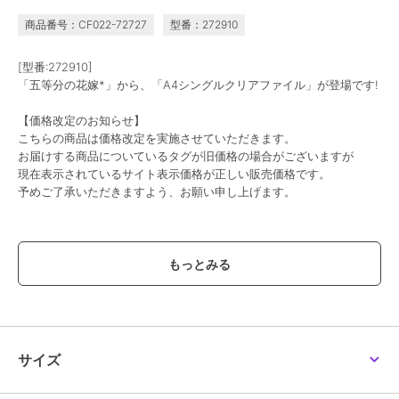
商品番号：CF022-72727
型番：272910
[型番:272910]
「五等分の花嫁*」から、「A4シングルクリアファイル」が登場です!
【価格改定のお知らせ】
こちらの商品は価格改定を実施させていただきます。
お届けする商品についているタグが旧価格の場合がございますが
現在表示されているサイト表示価格が正しい販売価格です。
予めご了承いただきますよう、お願い申し上げます。
この商品は、不良品のみ返品を承ります
ブランド
colleize
ショップ
コレイズ
商品カテゴリ
すべてのその他アニメ・ゲーム系
グッズ
／
その他アニメ・ゲーム
サイズ
系グッズ
カラー
**