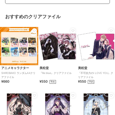
おすすめのクリアファイル
アニメキャラクター
美松堂
美松堂
SHIROBAKO ランダムA4クリ
『Re:blue』クリアファイル
『不可抗力のI LOVE YOU』ク
アファイル
リアファイル
¥660
¥550
¥550
予約
予約