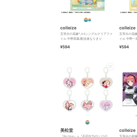
colleize
colleize
五等分の花嫁*_A4シングルクリアファ
五等分の花嫁
イル 中野四葉/配信者なりきり
イル 中野一
¥594
¥594
美松堂
colleize
『Re:blue』×『不可抗力のI LOVE
五等分の花嫁