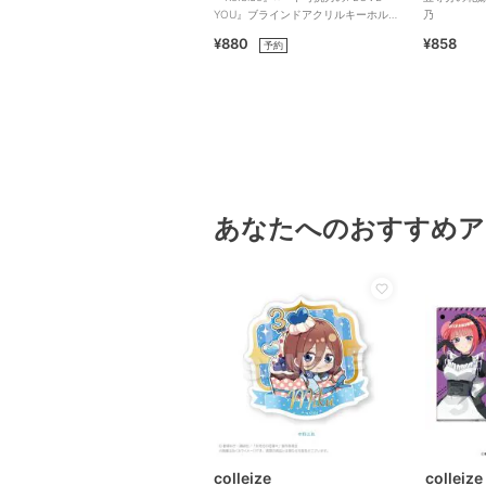
YOU』ブラインドアクリルキーホルダ
乃
ー（全6種）
¥880
¥858
予約
あなたへのおすすめア
colleize
colleize