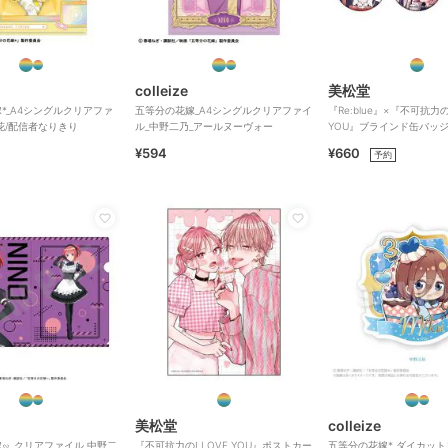
colleize
美松堂
*_A4シングルクリアファ
五等分の花嫁_A4シングルクリアファイ
『Re:blue』×『不可抗力のI
花/配信者なりきり
ル_中野二乃_アールヌーヴォー
YOU』ブラインド缶バッ
¥594
¥660
予約
美松堂
colleize
∽_クリアファイル 中野二
『不可抗力のI LOVE YOU』ポストカー
五等分の花嫁*_ダイカッ