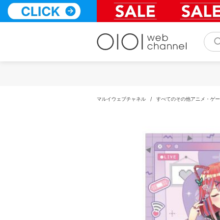
コ
ン
テ
ン
ツ
へ
ス
キ
ッ
プ
マルイウェブチャネル
/
すべてのその他アニメ・ゲー