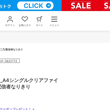
ログイン
お気に入り
カート
メニュー
野二乃/配信者なりきり
以外【返品不可】
_A4シングルクリアファイ
配信者なりきり
クーポンプレゼント！ >