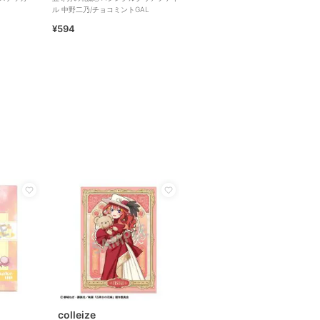
ル 中野二乃/チョコミントGAL
¥594
colleize