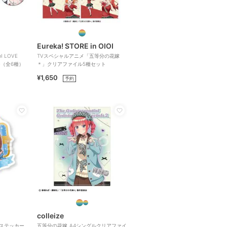
Eureka! STORE in OIOI
 LOVE
TVスペシャルアニメ「五等分の花嫁
ジ（全6種）
＊」クリアファイル5種セット
¥1,650
予約
colleize
トステッカー
五等分の花嫁_A4シングルクリアファイ