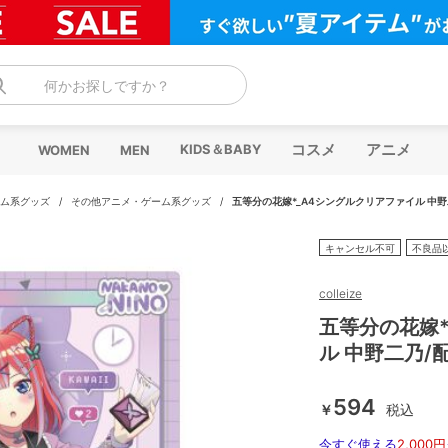
何かお探しですか？
コスメ
アニメ
KIDS＆BABY
WOMEN
MEN
ム系グッズ
/
その他アニメ・ゲーム系グッズ
/
五等分の花嫁*_A4シングルクリアファイル 中
キャンセル不可
不良品
colleize
五等分の花嫁*
ル 中野二乃/
594
￥
税込
今すぐ使える
2,000円