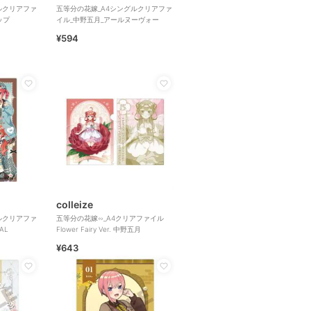
ルクリアファ
五等分の花嫁_A4シングルクリアファ
ップ
イル_中野五月_アールヌーヴォー
¥594
colleize
ルクリアファ
五等分の花嫁∽_A4クリアファイル
AL
Flower Fairy Ver. 中野五月
¥643