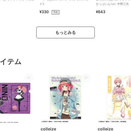
ド3
かっぷいん!ver. 中野三玖
¥330
¥643
予約
もっとみる
イテム
colleize
colleize