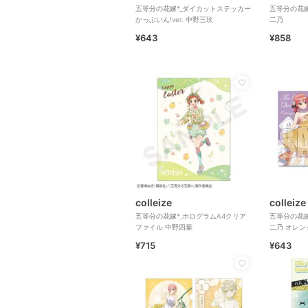
五等分の花嫁*_ダイカットステッカー
五等分の花嫁
かっぷいん!ver. 中野三玖
二乃
¥643
¥858
colleize
colleize
五等分の花嫁*_ホログラムA4クリア
五等分の花嫁
ファイル 中野四葉
二乃 オレンジ
¥715
¥643