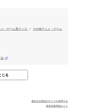
す
ニメ・ゲーム系グッズ
／
その他アニメ・ゲーム
方法
とじる
過去注文商品のサイズを参照する
身長別着用感ガイド