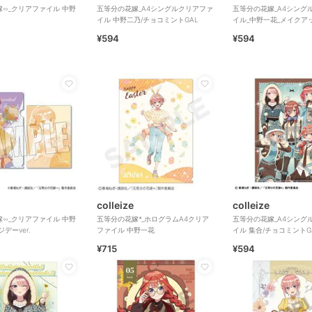
∽_クリアファイル 中野
五等分の花嫁_A4シングルクリアファ
五等分の花嫁_A4シング
イル 中野二乃/チョコミントGAL
イル_中野一花_メイクア
¥594
¥594
colleize
colleize
∽_クリアファイル 中野
五等分の花嫁*_ホログラムA4クリア
五等分の花嫁_A4シング
デーver.
ファイル 中野一花
イル 集合/チョコミントG
¥715
¥594