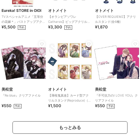
Eureka! STORE in OIOI
オトメイト
オトメイト
TVスペシャルアニメ「五等分
【オランピアソワレ
【OVER REQUIEMZ】アクリ
の花嫁＊」バストアップアク
Catharsis】ビッグアクリルス
ルスタンド(全6種)
¥5,500
¥3,300
¥1,870
リルメガスタンド 五月
タンド(全7種)
予約
予約
美松堂
オトメイト
美松堂
『Re:blue』クリアファイル
【薄桜鬼真改】カード型アク
『不可抗力のI LOVE YOU』ク
リルスタンド(Reproduce)（ラ
リアファイル
¥550
¥1,500
¥550
ンダム全6種）
予約
予約
もっとみる