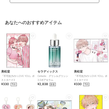
あなたへのおすすめアイテム
美松堂
セラディックス
美松堂
『不可抗力のI LOVE YOU』ポ
Celladix グリシルグリシン
『不可抗力のI LOVE YOU』ポ
ストカード3
3.0ポアセラム
ストカード4
¥330
¥2,838
¥330
予約
新着
予約