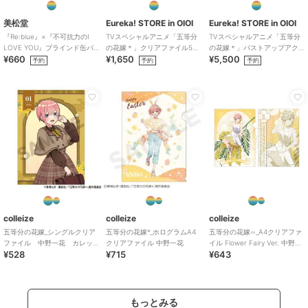
美松堂
Eureka! STORE in OIOI
Eureka! STORE in OIOI
『Re:blue』×『不可抗力のI
TVスペシャルアニメ「五等分
TVスペシャルアニメ「五等分
LOVE YOU』ブラインド缶バ
の花嫁＊」クリアファイル5種
の花嫁＊」バストアップアク
¥660
¥1,650
¥5,500
ッジ（全6種）
セット
リルメガスタンド 三玖
予約
予約
予約
colleize
colleize
colleize
五等分の花嫁_シングルクリア
五等分の花嫁*_ホログラムA4
五等分の花嫁∽_A4クリアファ
ファイル 中野一花 カレッ
クリアファイル 中野一花
イル Flower Fairy Ver. 中野一
¥528
¥715
¥643
ジスタイル
花
もっとみる