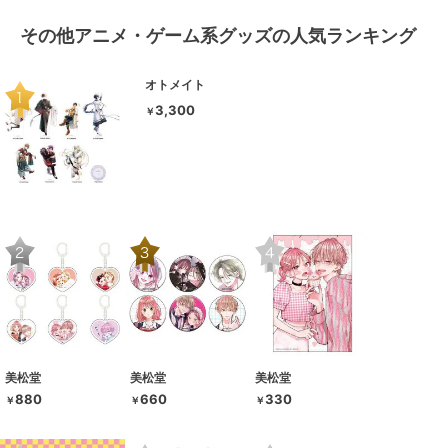
その他アニメ・ゲーム系グッズの人気ランキング
オトメイト
3,300
￥
美松堂
美松堂
美松堂
880
660
330
￥
￥
￥