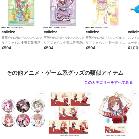
colleize
colleize
colleize
collei
五等分の花嫁*_A4シングルク
五等分の花嫁*_A4シングルク
五等分の花嫁_A4シングルク
スマイ
リアファイル 中野四葉/配信
リアファイル 中野二乃/配信
リアファイル_中野一花_メイ
ューテ
¥594
¥594
¥594
¥1,00
者なりきり
者なりきり
クアップ
リップ2
その他アニメ・ゲーム系グッズの類似アイテム
このカテゴリーをすべてみる