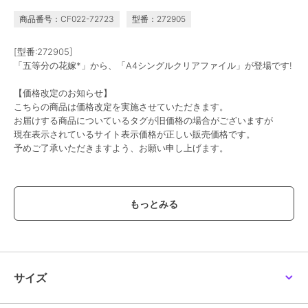
商品番号：CF022-72723
型番：272905
[型番:272905]
「五等分の花嫁*」から、「A4シングルクリアファイル」が登場です!
【価格改定のお知らせ】
こちらの商品は価格改定を実施させていただきます。
お届けする商品についているタグが旧価格の場合がございますが
現在表示されているサイト表示価格が正しい販売価格です。
予めご了承いただきますよう、お願い申し上げます。
この商品は、不良品のみ返品を承ります
ブランド
colleize
ショップ
コレイズ
商品カテゴリ
すべてのその他アニメ・ゲーム系
グッズ
／
その他アニメ・ゲーム
サイズ
系グッズ
カラー
**