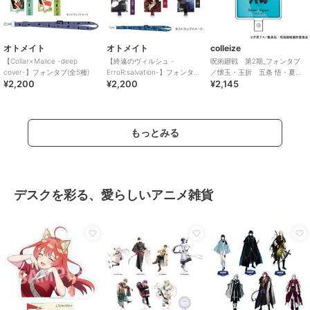
オトメイト
オトメイト
colleize
【Collar×Malice -deep
【終遠のヴィルシュ -
呪術廻戦 第2期_フォンタブ
cover-】フォンタブ(全5種)
ErroR:salvation-】フォンタブ
／懐玉・玉折 五条 悟・夏油
¥2,200
¥2,200
¥2,145
(全6種)
傑 B
もっとみる
デスクを彩る、愛らしいアニメ雑貨