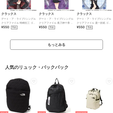
クラックス
クラックス
クラックス
デート・ア・ライブVシングル
デート・ア・ライブVシングル
デート・ア・ライブVシングル
クリアファイル 時崎狂三 ゴシ
クリアファイル 夜刀神十香 ゴ
クリアファイル 鳶一折紙 ゴシ
¥550
¥550
¥550
ックドール
シックドール
ックドール
予約
予約
予約
もっとみる
人気のリュック・バックパック