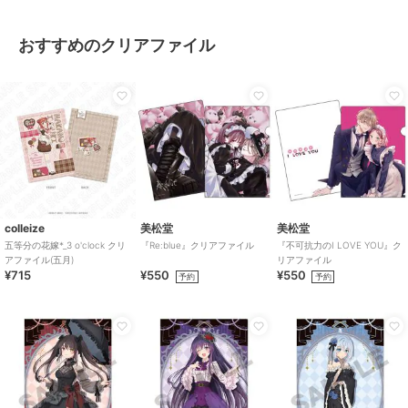
おすすめのクリアファイル
colleize
美松堂
美松堂
五等分の花嫁*_3 o'clock クリ
『Re:blue』クリアファイル
『不可抗力のI LOVE YOU』ク
アファイル(五月)
リアファイル
¥715
¥550
¥550
予約
予約