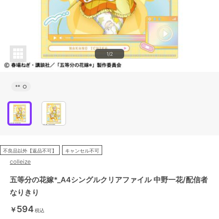
1/2
**
○
不良品以外【返品不可】
キャンセル不可
colleize
五等分の花嫁*_A4シングルクリアファイル 中野一花/配信者
なりきり
594
￥
税込