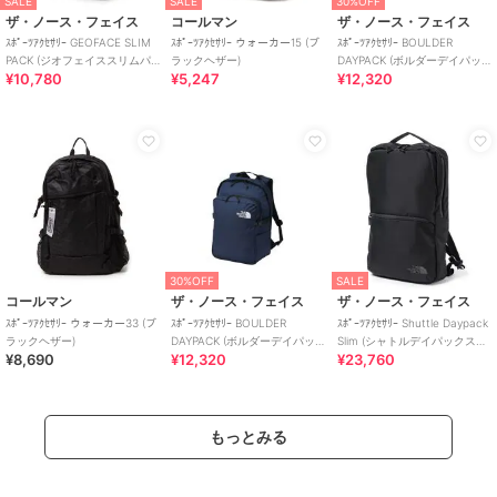
SALE
SALE
30%OFF
ザ・ノース・フェイス
コールマン
ザ・ノース・フェイス
ｽﾎﾟｰﾂｱｸｾｻﾘｰ GEOFACE SLIM
ｽﾎﾟｰﾂｱｸｾｻﾘｰ ウォーカー15 (ブ
ｽﾎﾟｰﾂｱｸｾｻﾘｰ BOULDER
PACK (ジオフェイススリムパ
ラックヘザー)
DAYPACK (ボルダーデイパッ
¥10,780
¥5,247
¥12,320
ック)
ク)
30%OFF
SALE
コールマン
ザ・ノース・フェイス
ザ・ノース・フェイス
ｽﾎﾟｰﾂｱｸｾｻﾘｰ ウォーカー33 (ブ
ｽﾎﾟｰﾂｱｸｾｻﾘｰ BOULDER
ｽﾎﾟｰﾂｱｸｾｻﾘｰ Shuttle Daypack
ラックヘザー)
DAYPACK (ボルダーデイパッ
Slim (シャトルデイパックスリ
¥8,690
¥12,320
¥23,760
ク)
ム)
もっとみる