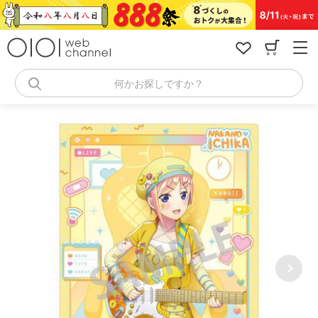
コ
ン
テ
ン
ツ
へ
何かお探しですか？
ス
キ
ッ
プ