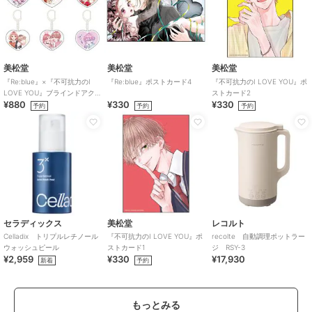
美松堂
美松堂
美松堂
『Re:blue』×『不可抗力のI
『Re:blue』ポストカード4
『不可抗力のI LOVE YOU』ポ
LOVE YOU』ブラインドアク
ストカード2
¥880
¥330
¥330
リルキーホルダー（全6種）
予約
予約
予約
セラディックス
美松堂
レコルト
Celladix トリプルレチノール
『不可抗力のI LOVE YOU』ポ
recolte 自動調理ポットラー
ウォッシュピール
ストカード1
ジ RSY-3
¥2,959
¥330
¥17,930
新着
予約
もっとみる