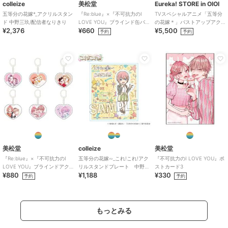
colleize
美松堂
Eureka! STORE in OIOI
五等分の花嫁*_アクリルスタン
『Re:blue』×『不可抗力のI
TVスペシャルアニメ「五等分
ド 中野三玖/配信者なりきり
LOVE YOU』ブラインド缶バ
の花嫁＊」バストアップアク
¥2,376
¥660
¥5,500
ッジ（全6種）
リルメガスタンド 三玖
予約
予約
美松堂
colleize
美松堂
『Re:blue』×『不可抗力のI
五等分の花嫁∽_これ!これ!アク
『不可抗力のI LOVE YOU』ポ
LOVE YOU』ブラインドアク
リルスタンドプレート 中野
ストカード3
¥880
¥1,188
¥330
リルキーホルダー（全6種）
一花
予約
予約
もっとみる