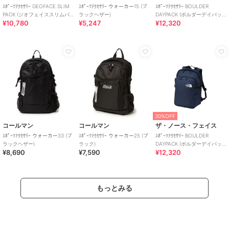
ｽﾎﾟｰﾂｱｸｾｻﾘｰ GEOFACE SLIM
ｽﾎﾟｰﾂｱｸｾｻﾘｰ ウォーカー15 (ブ
ｽﾎﾟｰﾂｱｸｾｻﾘｰ BOULDER
PACK (ジオフェイススリムパ
ラックヘザー)
DAYPACK (ボルダーデイパッ
¥10,780
¥5,247
¥12,320
ック)
ク)
30%OFF
コールマン
コールマン
ザ・ノース・フェイス
ｽﾎﾟｰﾂｱｸｾｻﾘｰ ウォーカー33 (ブ
ｽﾎﾟｰﾂｱｸｾｻﾘｰ ウォーカー25 (ブ
ｽﾎﾟｰﾂｱｸｾｻﾘｰ BOULDER
ラックヘザー)
ラック)
DAYPACK (ボルダーデイパッ
¥8,690
¥7,590
¥12,320
ク)
もっとみる