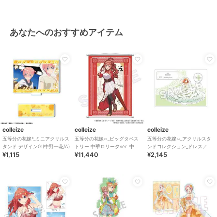
あなたへのおすすめアイテム
colleize
colleize
colleize
五等分の花嫁*_ミニアクリルス
五等分の花嫁∽_ビッグタペス
五等分の花嫁∽_アクリルスタ
タンド デザイン01(中野一花/A)
トリー 中華ロリータver. 中野
ンドコレクション_ドレス／中
¥1,115
¥11,440
¥2,145
五月
野四葉