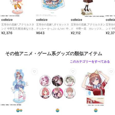
colleize
colleize
colleize
collei
五等分の花嫁*_アクリルスタ
五等分の花嫁*_ダイカットス
五等分の花嫁_アクリルスタン
五等分
ンド 中野五月/配信者なりき
テッカー かっぷいん!ver. 中
ド 中野一花 カレッジスタ
ンド 
¥2,376
¥643
¥2,112
¥2,3
り
野三玖
イル
り
その他アニメ・ゲーム系グッズの類似アイテム
このカテゴリーをすべてみる