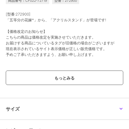
商品番号：CF022-72719
型番：272900
[型番:272900]
「五等分の花嫁*」から、「アクリルスタンド」が登場です!
【価格改定のお知らせ】
こちらの商品は価格改定を実施させていただきます。
お届けする商品についているタグが旧価格の場合がございますが
現在表示されているサイト表示価格が正しい販売価格です。
予めご了承いただきますよう、お願い申し上げます。
この商品は、不良品のみ返品を承ります
ブランド
colleize
ショップ
コレイズ
商品カテゴリ
すべてのその他アニメ・ゲーム系
グッズ
／
その他アニメ・ゲーム
サイズ
系グッズ
カラー
**