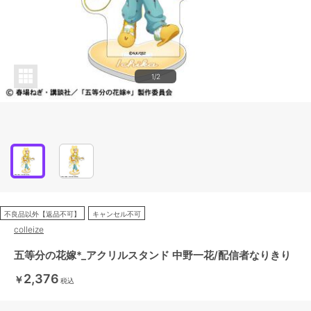
1/2
不良品以外【返品不可】
キャンセル不可
colleize
五等分の花嫁*_アクリルスタンド 中野一花/配信者なりきり
2,376
￥
税込