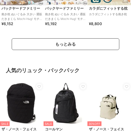
バックヤードファミリー
バックヤードファミリー
カラダにフィットする枕
抱き枕 ぬいぐるみ 大きい 通販
抱き枕 ぬいぐるみ 大きい 通販
カラダにフィットする抱き枕
だきまくら Mochi Hug! モチ
だきまくら Mochi Hug! モチ
¥6,152
¥5,192
¥8,800
ハグ Disney ディズニ
ハグ Disney ディズニ
もっとみる
人気のリュック・バックパック
SALE
SALE
30%OFF
ザ・ノース・フェイス
コールマン
ザ・ノース・フェイス