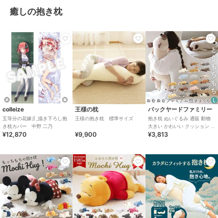
癒しの抱き枕
colleize
王様の枕
バックヤードファミリー
五等分の花嫁∬_描き下ろし抱
王様の抱き枕 標準サイズ
抱き枕 ぬいぐるみ 通販 動物
き枕カバー 中野 二乃
大きい かわいい クッション 子
¥12,870
¥9,900
¥3,813
供 マクラ キッズ 寝具 子供