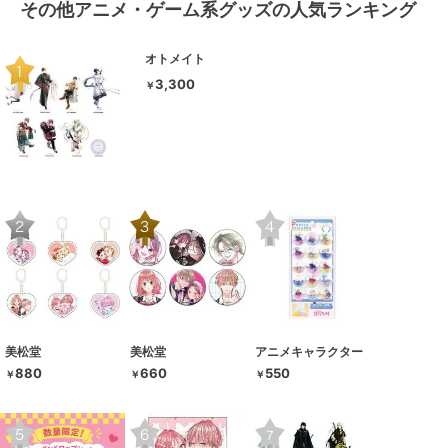
その他アニメ・ゲーム系グッズの人気ランキング
オトメイト
3,300
￥
美松堂
美松堂
アニメキャラクター
880
660
550
￥
￥
￥