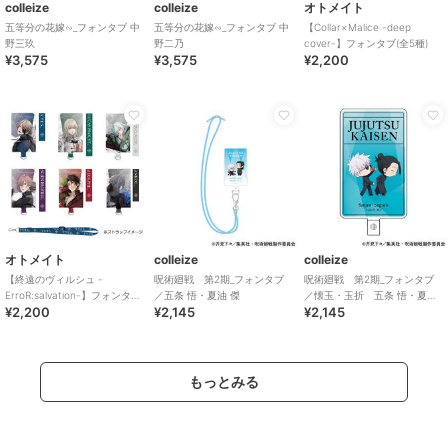
colleize
colleize
オトメイト
五等分の花嫁∽_フォンタブ 中
五等分の花嫁∽_フォンタブ 中
【Collar×Malice -deep
野三玖
野二乃
cover-】フォンタブ(全5種)
¥3,575
¥3,575
¥2,200
オトメイト
colleize
colleize
【終遠のヴィルシュ -
呪術廻戦 第2期_フォンタブ
呪術廻戦 第2期_フォンタブ
ErroR:salvation-】フォンタブ
／五条 悟・夏油 傑
／懐玉・玉折 五条 悟・夏油
¥2,200
¥2,145
¥2,145
(全6種)
傑 B
もっとみる