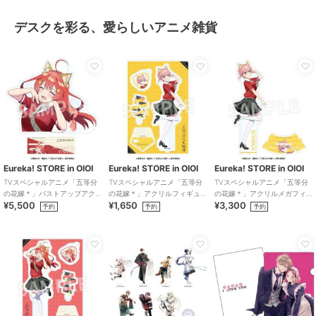
デスクを彩る、愛らしいアニメ雑貨
Eureka! STORE in OIOI
Eureka! STORE in OIOI
Eureka! STORE in OIOI
TVスペシャルアニメ「五等分
TVスペシャルアニメ「五等分
TVスペシャルアニメ「五等分
の花嫁＊」バストアップアク
の花嫁＊」アクリルフィギュ
の花嫁＊」アクリルメガフィ
¥5,500
¥1,650
¥3,300
リルメガスタンド 五月
ア 一花
ギュア 一花
予約
予約
予約