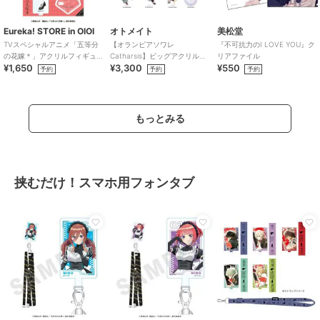
Eureka! STORE in OIOI
オトメイト
美松堂
TVスペシャルアニメ「五等分
【オランピアソワレ
『不可抗力のI LOVE YOU』ク
の花嫁＊」アクリルフィギュ
Catharsis】ビッグアクリルス
リアファイル
¥1,650
¥3,300
¥550
ア 五月
タンド(全7種)
予約
予約
予約
もっとみる
挟むだけ！スマホ用フォンタブ