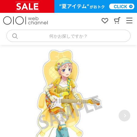
コ
ン
テ
ン
ツ
へ
何かお探しですか？
ス
キ
ッ
プ