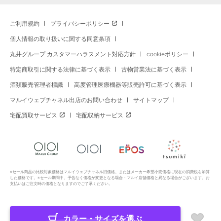
ご利用規約
プライバシーポリシー
個人情報の取り扱いに関する同意条項
丸井グループ カスタマーハラスメント対応方針
cookieポリシー
特定商取引に関する法律に基づく表示
古物営業法に基づく表示
酒類販売管理者標識
高度管理医療機器等販売許可に基づく表示
マルイウェブチャネル出店のお問い合わせ
サイトマップ
宅配買取サービス
宅配収納サービス
※セール商品の比較対象価格はマルイウェブチャネル旧価格、またはメーカー希望小売価格に現在の消費税を加算
した価格です。※セール期間中、予告なく価格が変更となる場合・マルイ店舗価格と異なる場合がございます。お
支払いはご注文時の価格となりますのでご了承ください。
カラー・サイズを選ぶ
Copyright All Rights Reserved. MARUI Co., Ltd