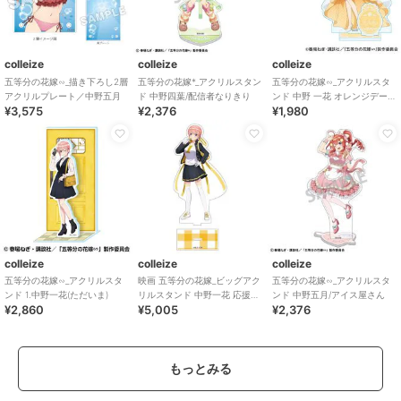
colleize
colleize
colleize
五等分の花嫁∽_描き下ろし2層
五等分の花嫁*_アクリルスタン
五等分の花嫁∽_アクリルスタ
アクリルプレート／中野五月
ド 中野四葉/配信者なりきり
ンド 中野 一花 オレンジデー
¥3,575
¥2,376
¥1,980
ver.
colleize
colleize
colleize
五等分の花嫁∽_アクリルスタ
映画 五等分の花嫁_ビッグアク
五等分の花嫁∽_アクリルスタ
ンド 1.中野一花(ただいま)
リルスタンド 中野一花 応援団
ンド 中野五月/アイス屋さん
¥2,860
¥5,005
¥2,376
ver
もっとみる