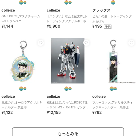
colleize
colleize
クラックス
ONE PIECE_マスクチャーム
【ランダム】忍たま乱太郎_ト
ヒカルの碁 トレーディング
Vol.4 ジンベエ
レーディングアクリルキーホ
ふぁぼカ
¥1,144
¥9,900
¥495
ルダー/カミアニTOUCH2
予約
【BOX/10個
colleize
colleize
colleize
鬼滅の刃_オーロラアクリルキ
機動戦士Ζガンダム_ROBOT魂
ブルーロック_アクリルスティ
ーホルダー 愈史郎
＜SIDE MS＞ RX-178 ガンダム
ックキーホルダー 糸師凛
¥1,122
¥12,155
¥792
Mk-II（エゥーゴ仕様）
旅行
もっとみる