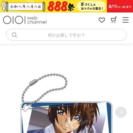
コ
ン
テ
ン
ツ
へ
何かお探しですか？
ス
キ
ッ
プ