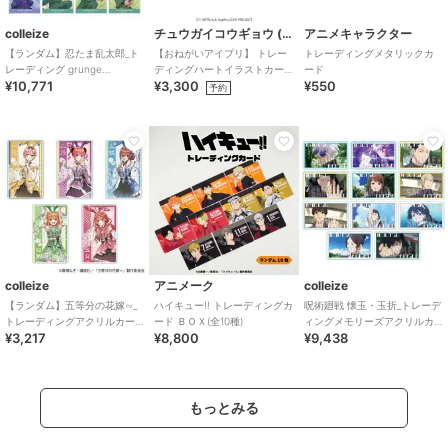
colleize
チュウガイコウギョウ (Chugai Mining)
アニメキャラクター
【ランダム】忍たま乱太郎_ト
【おねがいアイプリ】 トレー
トレーディングメタリックカ
レーディング grunge
ディングハートイラストカー
ード
¥10,771
¥3,300
¥550
CANVAS アクリルカード
ド （1SET/6個入り）
予約
ver.A(単
colleize
アニメーク
colleize
【ランダム】五等分の花嫁∽_
ハイキュー!! トレーディングカ
呪術廻戦 懐玉・玉折_トレーデ
トレーディングアクリルカー
ード ＢＯＸ(全10種)
ィングメモリーズアクリルカ
¥3,217
¥8,800
¥9,438
ド 和装バニーver.【コンプリ
ード【コンプリートBOX／11個
ートBOX/5
入り】
もっとみる