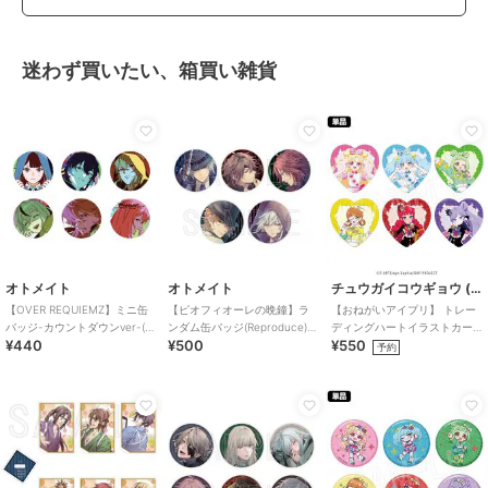
迷わず買いたい、箱買い雑貨
オトメイト
オトメイト
チュウガイコウギョウ (Chugai Mining)
【OVER REQUIEMZ】ミニ缶
【ピオフィオーレの晩鐘】ラ
【おねがいアイプリ】 トレー
バッジ-カウントダウンver-(ラ
ンダム缶バッジ(Reproduce)
ディングハートイラストカー
¥440
¥500
¥550
ンダム全6種)
（ランダム全5種）
ド （ランダム全6種）
予約