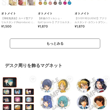
オトメイト
オトメイト
オトメイト
【薄桜鬼真改】カード型アク
【終遠のヴィルシュ -
【OVER REQUIEMZ】アクリ
リルスタンド(Reproduce)（ラ
EpiC:lycoris-】アクリルスタン
ルスタンド-カウントダウン
¥1,500
¥1,870
¥1,870
ンダム全6種）
ド(全15種)
ver-(全5種)
もっとみる
デスク周りを飾るマグネット