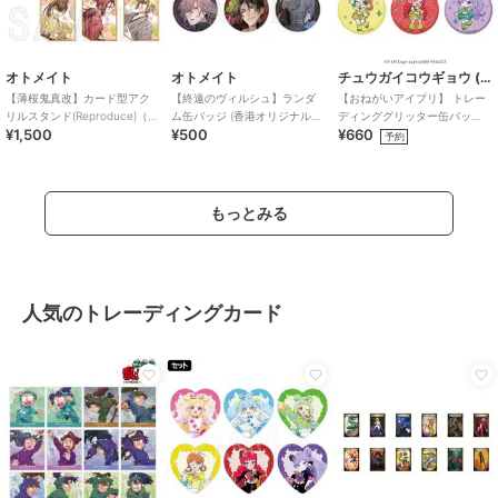
オトメイト
オトメイト
チュウガイコウギョウ (Chugai Mining)
【薄桜鬼真改】カード型アク
【終遠のヴィルシュ】ランダ
【おねがいアイプリ】 トレー
リルスタンド(Reproduce)（ラ
ム缶バッジ (香港オリジナル
ディンググリッター缶バッ
¥1,500
¥500
¥660
ンダム全6種）
ver.)（ランダム全6種）
ジ ミニキャラ （ランダム全6
予約
種）
もっとみる
人気のトレーディングカード