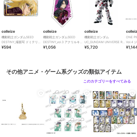
colleize
colleize
colleize
collei
機動戦士ガンダムSEED
機動戦士ガンダムSEED
機動戦士ガンダム
ONE 
DESTINY_場面写 ドミテリア
DESTINY_vol.3 アクリルキー
UC_GUNDAM UNIVERSE RX-
Vol.4
¥594
¥1,056
¥5,720
¥1,14
キーチェーンJr. カガリ・ユ
チェーン アスラン・ザラB
0 UNICORN GUNDAM REN
ラ・アスハ
その他アニメ・ゲーム系グッズの類似アイテム
このカテゴリーをすべてみる