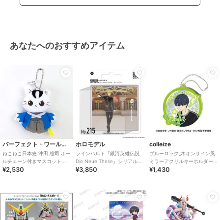
あなたへのおすすめアイテム
パーフェクト・ワールド・トーキョー
ホロモデル
colleize
ねこねこ日本史 沖田 総司 ボー
ラインハルト『銀河英雄伝説
ブルーロック_ネオンサイン風
ルチェーン付きマスコット 人
Die Neue These』シリアルカ
ミラーアクリルキーホルダー
¥2,530
¥3,850
¥1,430
形
ード
1.潔世一