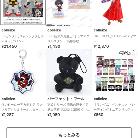
colleize
colleize
colleize
SDガンダム_ジャンボソフビフ
3年Z組銀八先生_ジオラマアク
ONE PIECE_S.H.Figuarts ヤマ
ィギュアSD Mk-II
リルスタンド 高杉晋助
ト
¥21,450
¥1,430
¥12,870
colleize
パーフェクト・ワールド・トーキョー
colleize
僕のヒーローアカデミア_ラメ
家紋シリーズ 漆黒の歴史ベア
【ランダム】ベルセルク_トレ
入りアクリルキーホルダー／
武田信玄 武田菱 武田家 クマア
ーディングミニアクリルフィ
¥1,287
¥1,980
¥660
常闇 踏陰
ンドベアー 歴史 戦国 kuma a
ギュア(単位/単品)
もっとみる