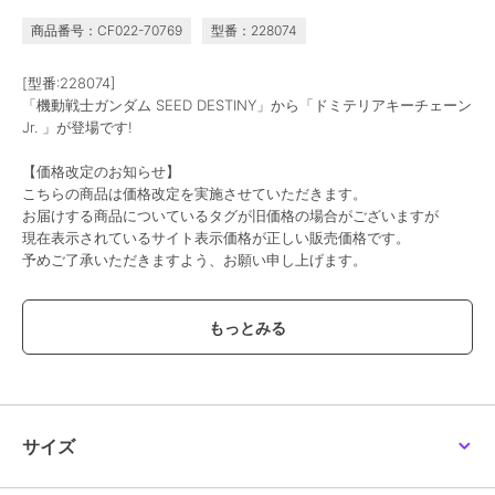
商品番号：CF022-70769
型番：228074
[型番:228074]
「機動戦士ガンダム SEED DESTINY」から「ドミテリアキーチェーン
Jr. 」が登場です!
【価格改定のお知らせ】
こちらの商品は価格改定を実施させていただきます。
お届けする商品についているタグが旧価格の場合がございますが
現在表示されているサイト表示価格が正しい販売価格です。
予めご了承いただきますよう、お願い申し上げます。
この商品は、不良品のみ返品を承ります
ブランド
colleize
ショップ
コレイズ
商品カテゴリ
すべてのその他アニメ・ゲーム系
サイズ
グッズ
／
その他アニメ・ゲーム
系グッズ