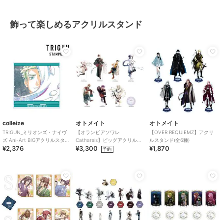
飾って楽しめるアクリルスタンド
colleize
オトメイト
オトメイト
TRIGUN_ミリオンズ・ナイヴ
【オランピアソワレ
【OVER REQUIEMZ】アクリ
ズ Ani-Art BIGアクリルスタン
Catharsis】ビッグアクリルス
ルスタンド(全6種)
¥2,376
¥3,300
¥1,870
ド
タンド(全7種)
予約