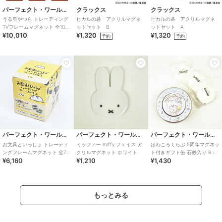
パーフェクト・ワールド・トーキョー
クラックス
クラックス
うる星やつら トレーディング
ヒカルの碁 アクリルマグネ
ヒカルの碁 アクリルマグネ
TVフレームマグネット 全10種
ットセット B
ットセット A
¥10,010
¥1,320
¥1,320
類コンプリートセット 大人買
予約
予約
い
パーフェクト・ワールド・トーキョー
パーフェクト・ワールド・トーキョー
パーフェクト・ワールド・トーキョー
お文具といっしょ トレーディ
ミッフィー miffy フェイス ア
ほわころくらぶ 5周年マグネッ
ングフレームマグネット 全7種
クリルマグネット ホワイト
ト付きギフト缶 石鹸入り B ハ
¥6,160
¥1,210
¥1,430
コンプリートBOX
ンドソープ ボディソープ
もっとみる