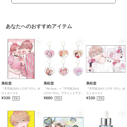
あなたへのおすすめアイテム
美松堂
美松堂
美松堂
『不可抗力のI LOVE YOU』ポ
『Re:blue』×『不可抗力のI
『不可抗力のI LOVE YOU』ポ
ストカード3
LOVE YOU』ブラインドアク
ストカード4
¥330
¥880
¥330
リルキーホルダー（全6種）
予約
予約
予約