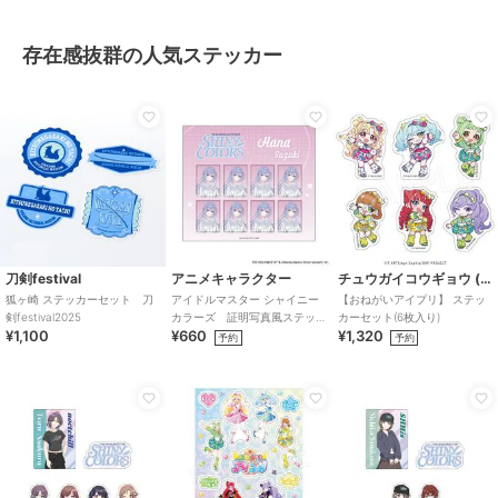
存在感抜群の人気ステッカー
刀剣festival
アニメキャラクター
チュウガイコウギョウ (Chugai Mining)
狐ヶ崎 ステッカーセット 刀
アイドルマスター シャイニー
【おねがいアイプリ】 ステッ
剣festival2025
カラーズ 証明写真風ステッ
カーセット(6枚入り)
¥1,100
¥660
¥1,320
カー (鈴木羽那)
予約
予約