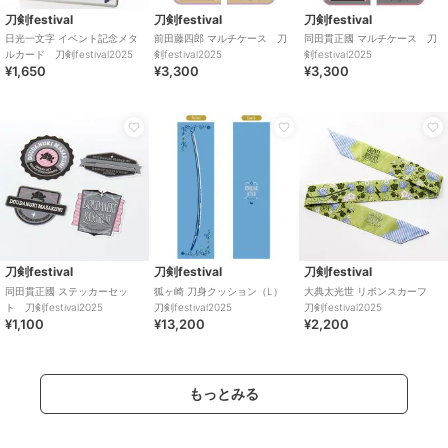
刀剣festival
刀剣festival
刀剣festival
日光一文字 イベント記念メタ
前田藤四郎 マルチケース 刀
同田貫正國 マルチケース 刀
ルカード 刀剣festival2025
剣festival2025
剣festival2025
¥1,650
¥3,300
¥3,300
刀剣festival
刀剣festival
刀剣festival
同田貫正國 ステッカーセッ
狐ヶ崎 刀身クッション（L）
大典太光世 リボンスカーフ
ト 刀剣festival2025
刀剣festival2025
刀剣festival2025
¥1,100
¥13,200
¥2,200
もっとみる