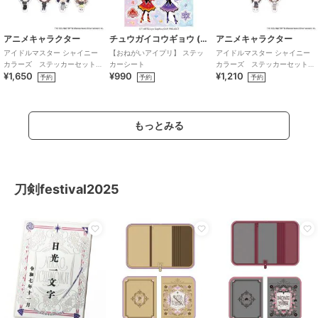
アニメキャラクター
チュウガイコウギョウ (Chugai Mining)
アニメキャラクター
アイドルマスター シャイニー
【おねがいアイプリ】 ステッ
アイドルマスター シャイニー
カラーズ ステッカーセット
カーシート
カラーズ ステッカーセット
¥1,650
¥990
¥1,210
(283プロ ノクチル)
(283プロ シーズ)
予約
予約
予約
もっとみる
刀剣festival2025