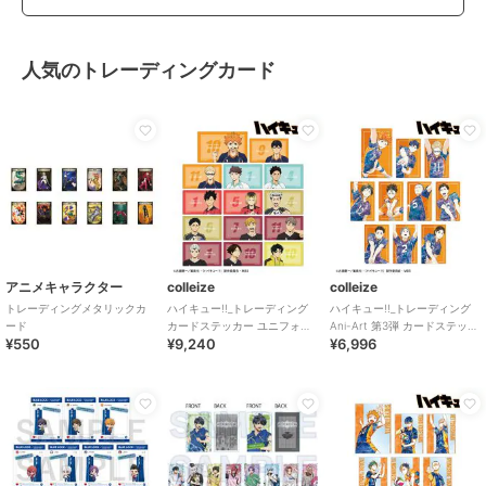
人気のトレーディングカード
アニメキャラクター
colleize
colleize
トレーディングメタリックカ
ハイキュー!!_トレーディング
ハイキュー!!_トレーディング
ード
カードステッカー ユニフォー
Ani-Art 第3弾 カードステッカ
¥550
¥9,240
¥6,996
ムver.(単位/BOX)
ー(単位/BOX)