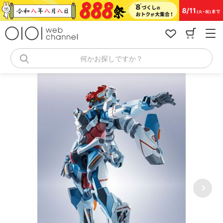
コ
ン
テ
ン
ツ
へ
何かお探しですか？
ス
キ
ッ
プ