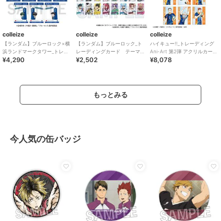
colleize
colleize
colleize
【ランダム】ブルーロック×横
【ランダム】ブルーロック_ト
ハイキュー!!_トレーディング
浜ランドマークタワー_トレー
レーディングカード テーマ
Ani-Art 第2弾 アクリルカード
¥4,290
¥2,502
¥8,078
ディング SNS風クリアカード
パークver. 【BOX／5パック
(単位/BOX)
【BOX/10
入り】
もっとみる
今人気の缶バッジ