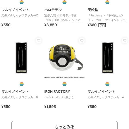
マルイノイベント
ホロモデル
美松堂
刀剣メタリックステッカーC
宝多六花 ホロモデル本体
『Re:blue』×『不可抗力のI
『SSSS.GRIDMAN』シリアル
LOVE YOU』ブラインド缶バ
¥550
¥3,850
¥660
カード
ッジ（全6種）
予約
マルイノイベント
IRON FACTORY
マルイノイベント
刀剣メタリックステッカーB
ハイパーボール 虫かご
刀剣メタリックステッカーA
¥550
¥1,595
¥550
もっとみる