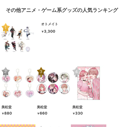
その他アニメ・ゲーム系グッズの人気ランキング
オトメイト
3,300
￥
美松堂
美松堂
美松堂
880
660
330
￥
￥
￥