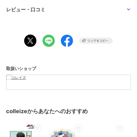
ブランド
colleize
レビュー・口コミ
ショップ
コレイズ
商品カテゴリ
すべてのその他アニメ・ゲーム系
グッズ
／
その他アニメ・ゲーム
系グッズ
カラー
**
サイズ
**
素材
PVC、ABS、金属製
取扱いショップ
商品のお取り扱い方法
colleizeからあなたへのおすすめ