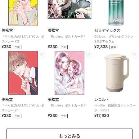
美松堂
美松堂
セラディックス
『不可抗力のI LOVE YOU』ポ
『Re:blue』ポストカード4
Celladix グリシルグリシン
ストカード2
3.0ポアセラム
¥330
¥330
¥2,838
予約
予約
新着
美松堂
美松堂
レコルト
『不可抗力のI LOVE YOU』ポ
『Re:blue』ポストカード3
recolte 自動調理ポットラー
ストカード1
ジ RSY-3
¥330
¥330
¥17,930
予約
予約
もっとみる