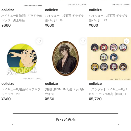
colleize
colleize
colleize
ハイキュー!!_激闘!! ギラギラ缶
ハイキュー!!_場面写 ギラギラ
ハイキュー!!_場面写 ギラギラ
バッジ 孤爪研磨
缶バッジ 18
缶バッジ 23
¥660
¥660
¥660
colleize
colleize
colleize
ハイキュー!!_場面写 ギラギラ
刀剣乱舞ONLINE_缶バッジ孫
【ランダム】ハイキュー!!_ジ
缶バッジ 29
六兼元
ロリ 缶バッジ春高【BOX／10
¥660
¥550
¥5,720
個入り】
もっとみる