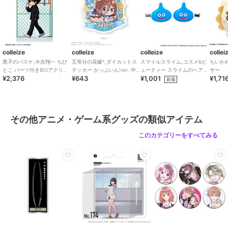
colleize
colleize
colleize
collei
黒子のバスケ_今吉翔一 ちび
五等分の花嫁*_ダイカットス
スマイルスライム_コスメ&ビ
ちいか
とこ パーツ付きBIGアクリル
テッカー かっぷいん!ver. 中
ューティー スライムのヘアク
サー
¥2,376
¥643
¥1,001
¥1,71
スタンド
野三玖
リップ2P
新着
その他アニメ・ゲーム系グッズの類似アイテム
このカテゴリーをすべてみる