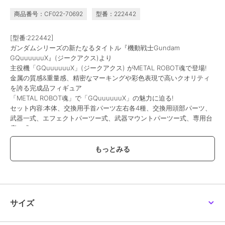
商品番号：CF022-70692
型番：222442
[型番:222442]
ガンダムシリーズの新たなるタイトル『機動戦士Gundam
GQuuuuuuX』(ジークアクス)より
主役機「GQuuuuuuX」(ジークアクス) がMETAL ROBOT魂で登場!
金属の質感&重量感、精密なマーキングや彩色表現で高いクオリティ
を誇る完成品フィギュア
「METAL ROBOT魂」で「GQuuuuuuX」の魅力に迫る!
セット内容:本体、交換用手首パーツ左右各4種、交換用頭部パーツ、
武器一式、エフェクトパーツー式、武器マウントパーツー式、専用台
座一式
【価格改定のお知らせ】
こちらの商品は価格改定を実施させていただきます。
お届けする商品についているタグが旧価格の場合がございますが
現在表示されているサイト表示価格が正しい販売価格です。
予めご了承いただきますよう、お願い申し上げます。
サイズ
この商品は、不良品のみ返品を承ります