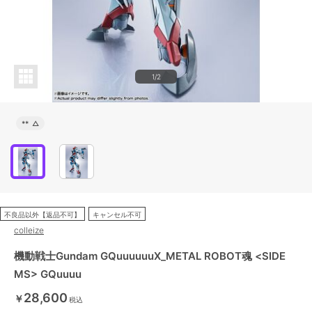
1/2
**
△
不良品以外【返品不可】
キャンセル不可
colleize
機動戦士Gundam GQuuuuuuX_METAL ROBOT魂 <SIDE
MS> GQuuuu
28,600
￥
税込