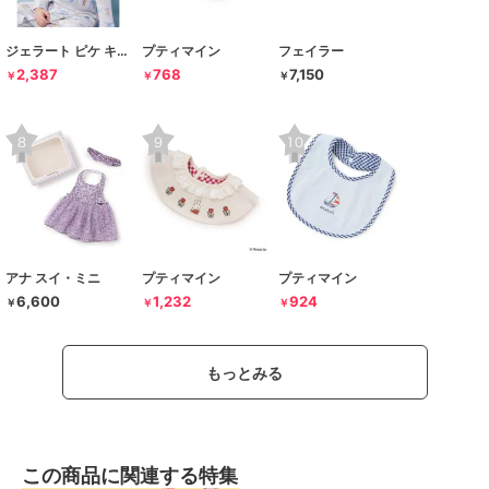
ジェラート ピケ キッズ＆ベビー
プティマイン
フェイラー
2,387
768
7,150
￥
￥
￥
アナ スイ・ミニ
プティマイン
プティマイン
6,600
1,232
924
￥
￥
￥
もっとみる
この商品に関連する特集