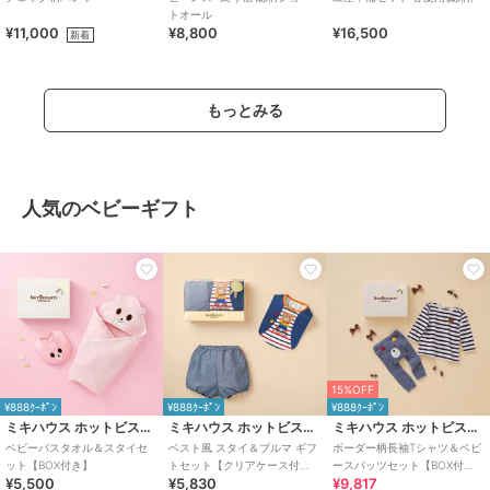
トオール
¥11,000
¥8,800
¥16,500
新着
もっとみる
人気のベビーギフト
15%OFF
¥888ｸｰﾎﾟﾝ
¥888ｸｰﾎﾟﾝ
¥888ｸｰﾎﾟﾝ
ミキハウス ホットビスケッツ
ミキハウス ホットビスケッツ
ミキハウス ホットビスケッツ
ベビーバスタオル＆スタイセ
ベスト風 スタイ＆ブルマ ギフ
ボーダー柄長袖Tシャツ＆ベビ
ット【BOX付き】
トセット【クリアケース付
ースパッツセット【BOX付
¥5,500
¥5,830
¥9,817
き】
き】