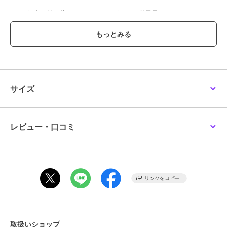
1日に何度も付け替えるスタイはベビーには必需品！
おしゃれアイテムにもなるスタイは、プチギフトにもぴったりです。
直接お肌に触れる表地はふんわりやわらかなパイル素材。
裏地ははっ水素材を使用してムレずにもれにくい素材なのでよだれの
多いお子さまにもおすすめ！
出産準備アイテムとして、またご出産お祝いのプレゼントやギフトの
サイズ
プラス1にも◎
●後ろの面ファスナーで簡単に着脱可能
●日本製
レビュー・口コミ
《HOT BISCUITS ーホットビスケッツー》
ミキハウスホットビスケッツは、”Good Quality”がキーワードのブラ
ンド。
子どもたちには毎日ごきげんに、楽しく健やかに 過ごしてほしいか
ら、
お子さまのための良いものづくりを大切にしています。
男の子も女の子も子どもらしく、おしゃれに可愛く着られるアイテム
がいっぱい。
取扱いショップ
赤ちゃんからキッズまでの子ども服・ベビー服・ベビー用品等を幅広