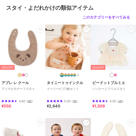
イ・よだれかけ
スタイ・よだれかけの類似アイテム
ボーイズ
このカテゴリーをすべてみる
ベビー用品・おもちゃ
／
スタ
イ・よだれかけ
カラー
ブルー、ピンク
サイズ
サイズなし
素材
ブルー/ピンク：（表地） ポリエ
ステル ５７％、綿 ４３％、（裏
地） ポリエステル １００％、
28%OFF
30%OFF
（パイピング） 綿 １００％
商品のお取り扱い方法
アプレ レ クール
タイニートゥインクル
ピードットプルミエ
特徴
ベビー用品・おもちゃ
アニマルモチーフスタイ
イージービブ3枚セット
パッケージフリルスタイ
綿・コットン素材
/
ワンポイント
/
ボーダー
/
洗える
4.60
5.00
4.50
（
5件
）
（
1件
）
（
2件
）
¥550
¥2,640
¥1,309
スタイ・よだれかけ
綿・コットン素材
/
ワンポイント
/
ボーダー
/
洗える
原産国
日本