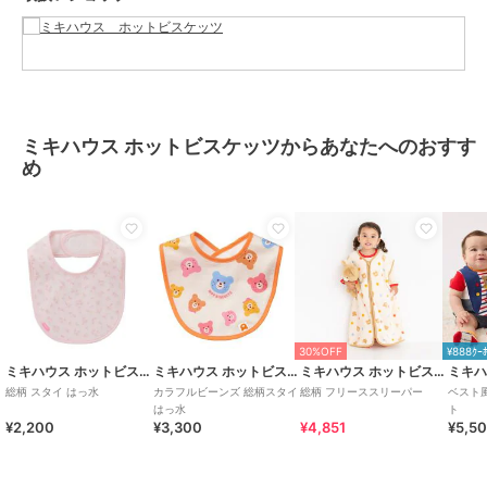
くご用意しています。
春夏秋冬の季節に合わせた、ご出産祝いやプレゼント、ギフトもおす
すめです。
★商品のお気に入り登録
ミキハウス ホットビスケッツからあなたへのおすす
登録すると、完売しても再入荷時に通知を受け取ることができます。
め
★ブランドのお気に入り登録
新商品や再入荷などの情報を受け取ることができますので、ぜひご登
録ください♪
この商品は無料ギフトサービスの対象商品です
>>無料ギフトサービスについての詳細はこちら
ブランド
ミキハウス ホットビスケッツ
30%OFF
¥888ｸｰ
ミキハウス ホットビスケッツ
ミキハウス ホットビスケッツ
ミキハウス ホットビスケッツ
ショップ
ミキハウス ホットビスケッツ
総柄 スタイ はっ水
カラフルビーンズ 総柄スタイ
総柄 フリーススリーパー
ベスト
商品カテゴリ
ベビー用品・おもちゃ
／
スタ
はっ水
ト
¥2,200
¥3,300
¥4,851
¥5,5
イ・よだれかけ
性別タイプ
ガールズ
ベビー用品・おもちゃ
／
スタ