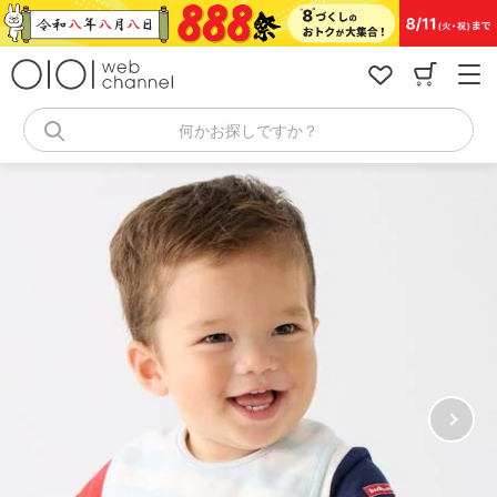
コ
ン
テ
ン
ツ
へ
何かお探しですか？
ス
キ
ッ
プ