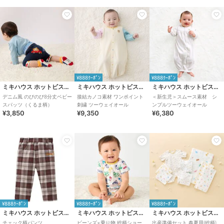
¥888ｸｰﾎﾟﾝ
¥888ｸｰﾎﾟﾝ
ミキハウス ホットビスケッツ
ミキハウス ホットビスケッツ
ミキハウス ホットビスケッツ
デニム風 のびのび8分丈ベビー
接結カノコ素材 ワンポイント
＜新生児＞スムース素材 シ
スパッツ（くるま柄）
刺繍 ツーウェイオール
ンプルツーウェイオール
¥3,850
¥9,350
¥6,380
¥888ｸｰﾎﾟﾝ
¥888ｸｰﾎﾟﾝ
¥888ｸｰﾎﾟﾝ
ミキハウス ホットビスケッツ
ミキハウス ホットビスケッツ
ミキハウス ホットビスケッツ
チェック柄パンツ
ビーンズ×乗り物 総柄ショー
出産準備セット 春夏用(総柄)