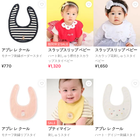
期間限定SALE
アプレ レ クール
スラップスリップ ベビー
スラップスリップ ベビー
モチーフ刺繍ボーダースタイ
ハート刺しゅう襟付きスカラ
スカラップ花刺しゅうスタイ
ップスタイベビー
ベビー
¥770
¥1,320
¥1,650
SALE
アプレ レ クール
プティマイン
アプレ レ クール
モチーフ刺繍リブスタイ
刺しゅうスタイ
ハート・デイジー刺繍スタイ