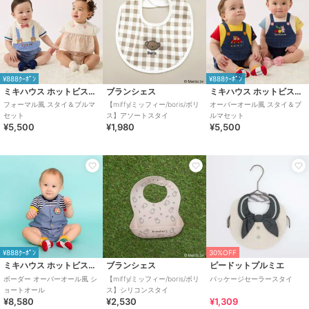
¥888ｸｰﾎﾟﾝ
¥888ｸｰﾎﾟﾝ
ミキハウス ホットビスケッツ
ブランシェス
ミキハウス ホットビスケッツ
フォーマル風 スタイ＆ブルマ
【miffy/ミッフィー/boris/ボリ
オーバーオール風 スタイ＆ブ
セット
ス】アソートスタイ
ルマセット
¥5,500
¥1,980
¥5,500
¥888ｸｰﾎﾟﾝ
30%OFF
ミキハウス ホットビスケッツ
ブランシェス
ピードットプルミエ
ボーダー オーバーオール風 シ
【miffy/ミッフィー/boris/ボリ
パッケージセーラースタイ
ョートオール
ス】シリコンスタイ
¥8,580
¥2,530
¥1,309