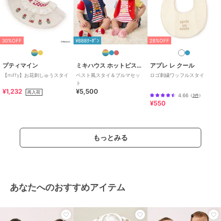
30%OFF
¥888ｸｰﾎﾟﾝ
28%OFF
プティマイン
ミキハウス ホットビスケッツ
アプレ レ クール
【miffy】お花刺しゅうスタイ
ベスト風スタイ＆ブルマセッ
ロゴ刺繍ワッフルスタイ
ト
¥1,232
¥5,500
再入荷
4.66
（
3件
）
¥550
もっとみる
あなたへのおすすめアイテム