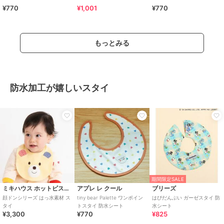
¥770
¥1,001
¥770
もっとみる
防水加工が嬉しいスタイ
期間限定SALE
ミキハウス ホットビスケッツ
アプレ レ クール
ブリーズ
顔ドンシリーズ はっ水素材 ス
tiny bear Palette ワンポイン
はぴだんぶい ガーゼスタイ 防
タイ
トスタイ 防水シート
水シート
¥3,300
¥770
¥825