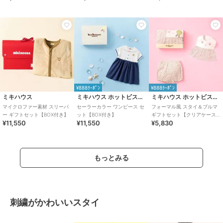
¥888ｸｰﾎﾟﾝ
¥888ｸｰﾎﾟﾝ
ミキハウス
ミキハウス ホットビスケッツ
ミキハウス ホットビスケッツ
マイクロファー素材 スリーパ
セーラーカラー ワンピース セ
フォーマル風 スタイ＆ブルマ
ー ギフトセット【BOX付き】
ット【BOX付き】
ギフトセット【クリアケース
¥11,550
¥11,550
¥5,830
付き】
もっとみる
刺繍がかわいいスタイ