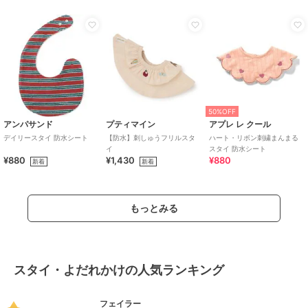
50%OFF
アンパサンド
プティマイン
アプレ レ クール
デイリースタイ 防水シート
【防水】刺しゅうフリルスタ
ハート・リボン刺繍まんまる
イ
スタイ 防水シート
¥880
¥1,430
¥880
新着
新着
もっとみる
スタイ・よだれかけの人気ランキング
フェイラー