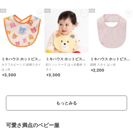
PR
PR
PR
ミキハウス ホットビスケッツ
ミキハウス ホットビスケッツ
ミキハウス ホットビスケッツ
カラフルビーンズ 総柄スタイ
顔ドンシリーズ はっ水素材 ス
総柄 スタイ はっ水
はっ水
タイ
2,200
¥
3,300
3,300
¥
¥
もっとみる
可愛さ満点のベビー服