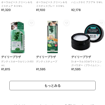
オーラルピース クリーン＆モ
オーラルピース クリーン＆モ
ハニックＤＣ アクアＮ ５ＭＬ
イスチュア ８０ＭＬ
イスチャスプレー ３０ＭＬ
¥1,320
¥1,100
¥2,178
デイリープラザ
デイリープラザ
デイリープラザ
デンティスオーラルリンス450
デンティスチューブ
Dr.オーラル３Dホワイトニン
ｍL
グパウダー（プライムミン
¥1,815
¥1,595
¥1,595
ト）
もっとみる