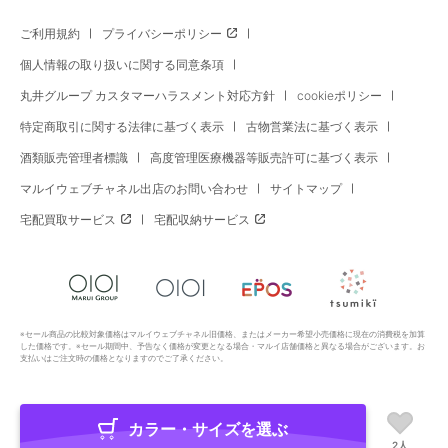
ご利用規約
プライバシーポリシー
個人情報の取り扱いに関する同意条項
丸井グループ カスタマーハラスメント対応方針
cookieポリシー
特定商取引に関する法律に基づく表示
古物営業法に基づく表示
酒類販売管理者標識
高度管理医療機器等販売許可に基づく表示
マルイウェブチャネル出店のお問い合わせ
サイトマップ
宅配買取サービス
宅配収納サービス
※セール商品の比較対象価格はマルイウェブチャネル旧価格、またはメーカー希望小売価格に現在の消費税を加算
した価格です。※セール期間中、予告なく価格が変更となる場合・マルイ店舗価格と異なる場合がございます。お
支払いはご注文時の価格となりますのでご了承ください。
カラー・サイズを選ぶ
Copyright All Rights Reserved. MARUI Co., Ltd
2人