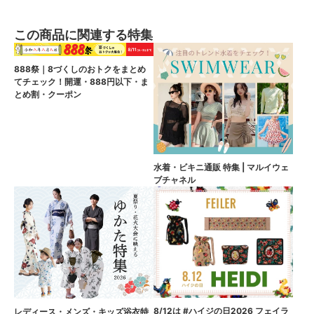
この商品に関連する特集
888祭｜8づくしのおトクをまとめ
てチェック！開運・888円以下・ま
とめ割・クーポン
水着・ビキニ通販 特集 | マルイウェ
ブチャネル
8/12は #ハイジの日2026 フェイラ
レディース・メンズ・キッズ浴衣特