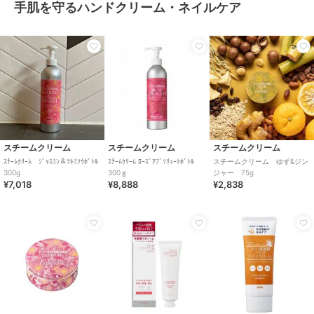
手肌を守るハンドクリーム・ネイルケア
スチームクリーム
スチームクリーム
スチームクリーム
ｽﾁｰﾑｸﾘｰﾑ ｼﾞｬｽﾐﾝ＆ﾂｷﾐｿｳﾎﾞﾄﾙ
ｽﾁｰﾑｸﾘｰﾑ ﾛｰｽﾞｱﾌﾞｿﾘｭｰﾄﾎﾞﾄﾙ
スチームクリーム ゆず&ジン
300g
300ｇ
ジャー 75g
¥7,018
¥8,888
¥2,838