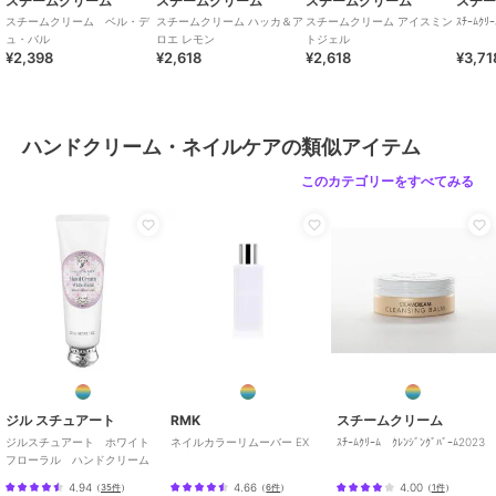
スチームクリーム
スチームクリーム
スチームクリーム
スチ
スチームクリーム ベル・デ
スチームクリーム ハッカ＆ア
スチームクリーム アイスミン
ｽﾁｰﾑｸﾘ
ュ・バル
ロエ レモン
トジェル
¥2,398
¥2,618
¥2,618
¥3,71
ハンドクリーム・ネイルケアの類似アイテム
このカテゴリーをすべてみる
ジル スチュアート
RMK
スチームクリーム
ジルスチュアート ホワイト
ネイルカラーリムーバー EX
ｽﾁｰﾑｸﾘｰﾑ ｸﾚﾝｼﾞﾝｸﾞﾊﾞｰﾑ2023
フローラル ハンドクリーム
4.94
4.66
4.00
（
35件
）
（
6件
）
（
1件
）