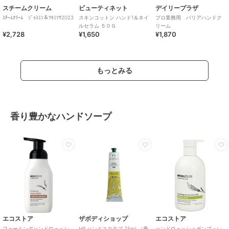
スチームクリーム
ビューティネット
デイリープラザ
ｽﾁｰﾑｸﾘｰﾑ ｼﾞｬｽﾐﾝ＆ﾂｷﾐｿｳ2023
スキンコットン ハンド1＆ネイ
プロ業務用 バリアハンドク
ルセラム ５０Ｇ
リーム
¥2,728
¥1,650
¥1,870
もっとみる
香り豊かなハンドソープ
エコストア
ザボディショップ
エコストア
フォーミングハンドウォッシ
HP ハンドスクラブ 75mL（香
ハンドウォッシュポンプ＜レ