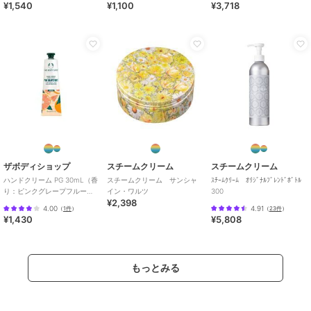
¥1,540
¥1,100
¥3,718
ザボディショップ
スチームクリーム
スチームクリーム
ハンドクリーム PG 30mL（香
スチームクリーム サンシャ
ｽﾁｰﾑｸﾘｰﾑ ｵﾘｼﾞﾅﾙﾌﾞﾚﾝﾄﾞﾎﾞﾄﾙ
り：ピンクグレープフルー
イン・ワルツ
300
¥2,398
ツ）
4.00
4.91
（
1件
）
（
23件
）
¥1,430
¥5,808
もっとみる