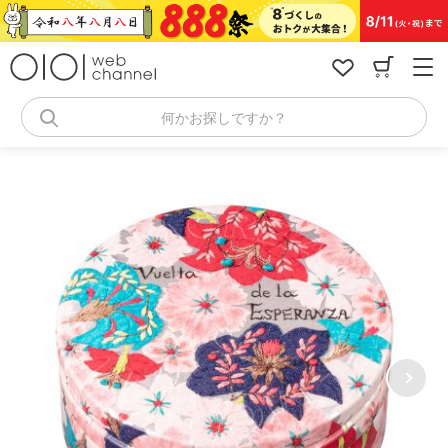
コ
ン
テ
ン
ツ
へ
何かお探しですか？
ス
キ
ッ
プ