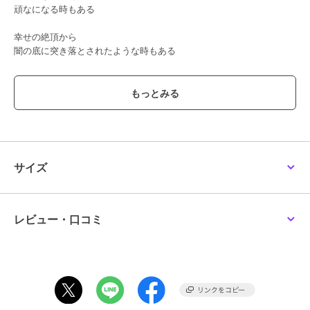
頑なになる時もある
幸せの絶頂から
闇の底に突き落とされたような時もある
そんな時、光となって次の一歩を照らしてくれるのは
誰かの優しさだったり
思いがけない出会いだったり
些細なきっかけが希望となって、人生を環（わ）のように繋いでくれ
るのだろう
サイズ
この商品は、不良品のみ返品を承ります
レビュー・口コミ
ブランド
スチームクリーム
ショップ
スチームクリーム
／
ザッカセレ
クト
商品カテゴリ
ハンドケア・ネイルケア
／
ハン
ドクリーム・ネイルケア