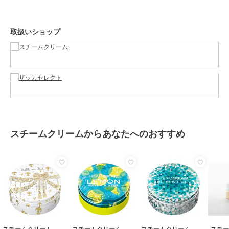
性別タイプ
レディース
ハンドケア・ネイルケア
／
ハン
ドクリーム・ネイルケア
取扱いショップ
カラー
＊＊
サイズ
＊＊
特徴
ハンドケア・ネイルケア
保湿
ハンドクリーム・ネイルケア
保湿
スチームクリームからあなたへのおすすめ
原産国
日本