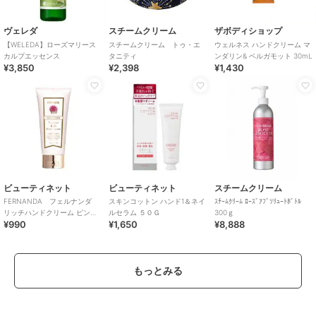
ヴェレダ
スチームクリーム
ザボディショップ
【WELEDA】ローズマリース
スチームクリーム トゥ・エ
ウェルネス ハンドクリーム マ
カルプエッセンス
タニティ
ンダリン& ベルガモット 30mL
¥3,850
¥2,398
¥1,430
ビューティネット
ビューティネット
スチームクリーム
FERNANDA フェルナンダ
スキンコットン ハンド1＆ネイ
ｽﾁｰﾑｸﾘｰﾑ ﾛｰｽﾞｱﾌﾞｿﾘｭｰﾄﾎﾞﾄﾙ
リッチハンドクリーム ピンク
ルセラム ５０Ｇ
300ｇ
¥990
¥1,650
¥8,888
エウフォリア
もっとみる