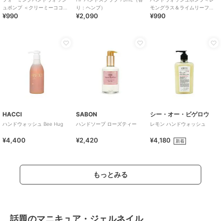
ュポンプ ＜クリーミーココナ
り：ヘンプ）
モングラス＆ライムリーフ
¥990
¥2,090
¥990
ッツ＞ ２５０ｍＬ
＞ ３００ｍＬ
HACCI
SABON
シー・オー・ビゲロウ
ハンドウォッシュ Bee Hug
ハンドソープ ローズティー
レモン ハンドウォッシュ
¥4,400
¥2,420
¥4,180
新着
もっとみる
話題のマニキュア・ジェルネイル