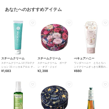
あなたへのおすすめアイテム
スチームクリーム
スチームクリーム
べキュアハニー
スチームクリーム UVプロテク
スチームクリーム ガーデ
ワンダーハニー とろとろハ
ション 33 ハッカ＆アロエ チ
ン・オブ・ジョイ
ンドクリームすっきり果実の
¥1,683
¥2,398
¥880
ューブ
ブラックティー