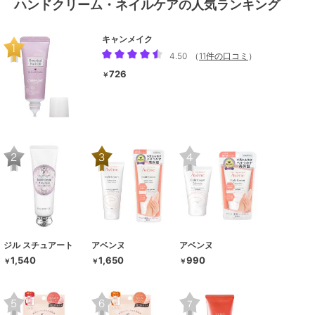
ハンドクリーム・ネイルケアの人気ランキング
キャンメイク
4.50
（
11件の口コミ
）
726
￥
ジル スチュアート
アベンヌ
アベンヌ
1,540
1,650
990
￥
￥
￥