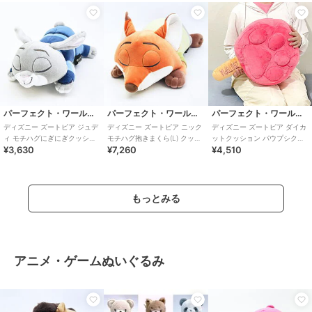
パーフェクト・ワールド・トーキョー
パーフェクト・ワールド・トーキョー
パーフェクト・ワールド・トーキョー
ディズニー ズートピア ジュデ
ディズニー ズートピア ニック
ディズニー ズートピア ダイカ
ィ モチハグにぎにぎクッショ
モチハグ抱きまくら(L) クッシ
ットクッション パウプシクル
¥3,630
¥7,260
¥4,510
ン ぬいぐるみ 寝具 Disney
ョン ぬいぐるみ 寝具 Disne
クッション Disney
もっとみる
アニメ・ゲームぬいぐるみ