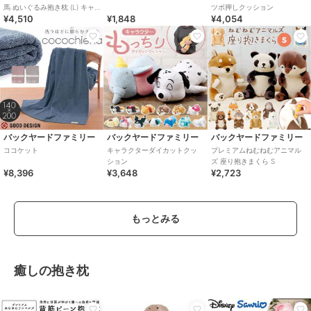
馬 ぬいぐるみ抱き枕 (L) キャ
ツボ押しクッション
¥4,510
¥1,848
¥4,054
メル りぶはあと 2026 干支
バックヤードファミリー
バックヤードファミリー
バックヤードファミリー
ココケット
キャラクターダイカットクッ
プレミアムねむねむアニマル
ション
ズ 座り抱きまくら S
¥8,396
¥3,648
¥2,723
もっとみる
癒しの抱き枕