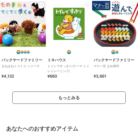
バックヤードファミリー
ミキハウス
バックヤードファミリー
まねまねトコトコ シリーズ
トイレですっきり(テーマ:トイ
マナー豆 まめ寿司
レトレーニング)
¥4,132
¥660
¥3,661
もっとみる
あなたへのおすすめアイテム