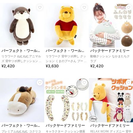
パーフェクト・ワールド・トーキョー
パーフェクト・ワールド・トーキョー
バックヤードファミリー
リラワーク ねむねむアニマル
リラワーク 背中ツボ押し クッ
動物クッション なかまたちク
ズ 背中ツボ押しクッション く
ション くまのプーさん プー ぬ
ラブ
¥2,420
¥3,630
¥2,420
るり マッサージ ぬいぐるみ ク
いぐるみ リラックス 癒し テレ
ッション
ワー
パーフェクト・ワールド・トーキョー
バックヤードファミリー
バックヤードファミリー
プレミアムねむねむ コクリコ
キャラクター クッション便座
RELAX WORK ディズニー 背中