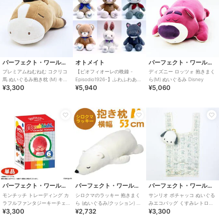
パーフェクト・ワールド・トーキョー
オトメイト
パーフェクト・ワールド・トーキョー
プレミアムねむねむ コクリコ
【ピオフィオーレの晩鐘 -
ディズニー ロッツォ 抱きまく
馬 ぬいぐるみ抱き枕 (M) キャ
Episodio1926-】ふわふわあに
ら(M) ぬいぐるみ Disney
¥3,300
¥5,940
¥5,060
メル りぶはあと 2026 干支
まるぬいぐるみ(全6種)
パーフェクト・ワールド・トーキョー
パーフェクト・ワールド・トーキョー
パーフェクト・ワールド・トーキョー
モンチッチ トレーディング カ
シロクマのラッキー 抱きまく
サンリオ ポチャッコ ぬいぐる
ラフルファンタジーキーチェ
ら (ぬいぐるみ/クッション) M
みエコバッグ くすみレトロシ
¥3,300
¥2,732
¥3,300
ーン ぬいぐるみ 【全6種類の
ホワイト ねむねむプレミアム
リーズ Sanrio
うちランダ
45