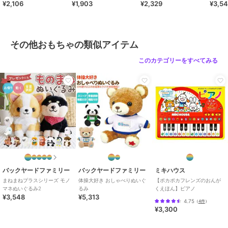
イメロディ、クロミ、ハンギョド
¥2,106
¥1,903
¥2,329
¥3,5
ン、ポチャッコ、タキシードサ
ム、ミッフィーブルーフラワー、
ミッフィーレッド、ミッフィーピ
ンク、ミッフィーブルー、ミッフ
その他おもちゃの類似アイテム
ィーフラワーPK、ミッフィーフラ
このカテゴリーをすべてみる
ワーYE、ミッフィーフラワーBL
サイズ
ぬいぐるみ
バックヤードファミリー
バックヤードファミリー
ミキハウス
まねまねプラスシリーズ モノ
体操大好き おしゃべりぬいぐ
【ポカポカフレンズのおんが
マネぬいぐるみ2
るみ
くえほん】ピアノ
¥3,548
¥5,313
4.75
（
4件
）
¥3,300