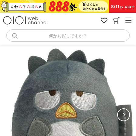
コ
ン
テ
ン
ツ
へ
何かお探しですか？
ス
キ
ッ
プ