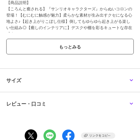
【商品説明】
【ころんと癒される】『サンリオキャラクターズ』からぬいコロンの
登場！【むにむに触感が魅力】柔らかな素材が生み出すクセになる心
地よさ♪【起き上がりこぼし仕様】倒してもゆらゆら起き上がる楽し
い仕組み◎【癒しのインテリアに】デスクや棚を彩るキュートな存在
感☆
【素材】
ポリエステル、PE
【生産国】 中国
【サイズ】
[縦]約8cm／[横]約7.5cm～約9cm／[奥行]約7cm～約7.5cm
※サイズは飾り部分は含みません。
※種類によって大きさが若干異なります。
サイズ
※サイズは当店計測の実寸サイズです。実際の商品ならびにメーカー
表記サイズとは多少の誤差が生じる場合がございます。あらかじめご
了承ください。
【重量】
レビュー・口コミ
約83g（※マイメロディの商品の重量です。）
【注意点】
[対象年齢]7歳以上洗濯機 不可乾燥機 不可長時間日光にあたったり、
摩擦、水漏れなどによる色落ちや色移りすることがあります。お取り
扱いの際は、商品やパッケージなどに記載されている品質表示、アテ
ンションタグ、ご使用上の注意事項などを必ずご確認下さい。本来の