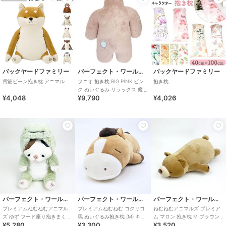
バックヤードファミリー
パーフェクト・ワールド・トーキョー
バックヤードファミリー
背筋ピーン抱き枕 アニマル
フニオ 抱き枕 BIG PINK ピン
抱き枕
ク ぬいぐるみ リラックス 癒し
¥4,048
¥9,790
¥4,026
パーフェクト・ワールド・トーキョー
パーフェクト・ワールド・トーキョー
パーフェクト・ワールド・トーキョー
プレミアムねむねむアニマル
プレミアムねむねむ コクリコ
ねむねむアニマルズ プレミア
ズ ゆず フード座り抱きまくら
馬 ぬいぐるみ抱き枕 (M) キャ
ム マロン 抱き枕 M ブラウン
¥5,280
¥3,300
¥3,520
(M) 抱き枕 寝具 ぬいぐるみ
メル りぶはあと 2026 干支
ギフト