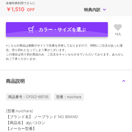
各種特典利用でさらに
￥1,510
OFF
特典内訳
カラー・サイズを選ぶ
12人
※こちらの商品は複数のサイトで在庫を共有しておりますので、同時にご注文があった場
合、売り切れとなってしまう事がございます。
この場合は売り切れ商品のみ、ご注文をキャンセルさせていただいております。あらかじ
めご了承くださいませ。
商品説明
商品番号：CF022-68705
型番：nuichara
[型番:nuichara]
【ブランド名】 ノーブランド NO BRAND
【商品名】 ぬいコロン
【メーカー型番】