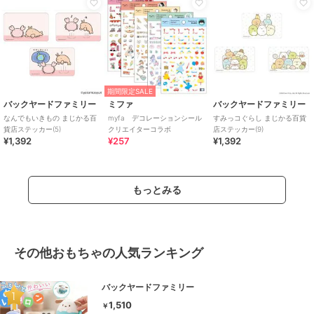
期間限定SALE
バックヤードファミリー
ミファ
バックヤードファミリー
なんでもいきもの まじかる百
myfa デコレーションシール
すみっコぐらし まじかる百貨
貨店ステッカー(5)
クリエイターコラボ
店ステッカー(9)
¥1,392
¥257
¥1,392
もっとみる
その他おもちゃの人気ランキング
バックヤードファミリー
1,510
￥