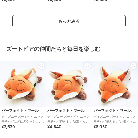
もっとみる
ズートピアの仲間たちと毎日を楽しむ
パーフェクト・ワールド・トーキョー
パーフェクト・ワールド・トーキョー
パーフェクト・ワールド・トーキョー
ディズニー ズートピア ニック
ディズニー ズートピア ニック
ディズニー ズートピア ニック
モチハグにぎにぎクッション
モチハグ抱きまくら(S) クッシ
モチハグ抱きまくら(M) クッシ
¥3,630
¥4,840
¥6,050
ぬいぐるみ 寝具 Disney
ョン ぬいぐるみ 寝具 Disne
ョン ぬいぐるみ 寝具 Disne