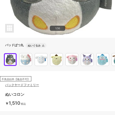
1/36
バッドばつ丸
ぬいぐるみ
△
不良品以外【返品不可】
バックヤードファミリー
ぬいコロン
1,510
￥
税込