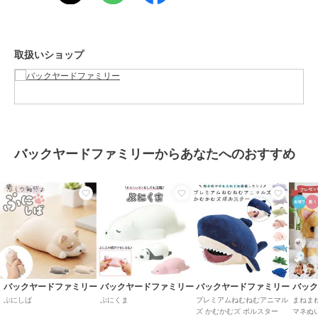
目的以外にはご使用にならないで下さい。カメラやモニターの性質に
より、画像と実物の色の違いがある場合がございますのでご理解願い
ます。
取扱いショップ
【ご利用シーン】
プレゼント 贈り物 ギフト お返し 引っ越し祝い 新生活 お祝い 内祝い
起き上がりこぼし キャラクター 通販 ぬいコロン ぬいぐるみ かわい
い おきあがりこぼし サンリオ グッズ ぬいころん 女の子 キッズ レデ
ィース 子供 子ども こども 可愛い 大人女子 おもちゃ 雑貨 アイアッ
プ
バックヤードファミリーからあなたへのおすすめ
この商品は、不良品のみ返品を承ります
ブランド
バックヤードファミリー
ショップ
バックヤードファミリー
商品カテゴリ
ホビー・ゲーム
／
その他おもち
ゃ
バックヤードファミリー
バックヤードファミリー
バックヤードファミリー
バッ
カラー
バッドばつ丸、ハローキティ、シ
ぷにしば
ぷにくま
プレミアムねむねむアニマル
まねま
ナモロール、ポムポムプリン、マ
ズ かむかむズ ボルスター
マネぬ