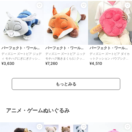
パーフェクト・ワールド・トーキョー
パーフェクト・ワールド・トーキョー
パーフェクト・ワールド・トーキョー
ディズニー ズートピア ジュデ
ディズニー ズートピア ニック
ディズニー ズートピア ダイカ
ィ モチハグにぎにぎクッショ
モチハグ抱きまくら(L) クッシ
ットクッション パウプシクル
¥3,630
¥7,260
¥4,510
ン ぬいぐるみ 寝具 Disney
ョン ぬいぐるみ 寝具 Disne
クッション Disney
もっとみる
アニメ・ゲームぬいぐるみ