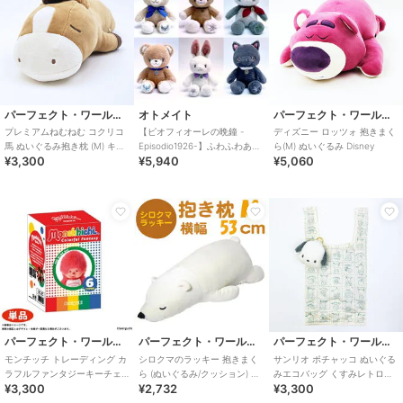
パーフェクト・ワールド・トーキョー
オトメイト
パーフェクト・ワールド・トーキョー
プレミアムねむねむ コクリコ
【ピオフィオーレの晩鐘 -
ディズニー ロッツォ 抱きまく
馬 ぬいぐるみ抱き枕 (M) キャ
Episodio1926-】ふわふわあに
ら(M) ぬいぐるみ Disney
¥3,300
¥5,940
¥5,060
メル りぶはあと 2026 干支
まるぬいぐるみ(全6種)
パーフェクト・ワールド・トーキョー
パーフェクト・ワールド・トーキョー
パーフェクト・ワールド・トーキョー
モンチッチ トレーディング カ
シロクマのラッキー 抱きまく
サンリオ ポチャッコ ぬいぐる
ラフルファンタジーキーチェ
ら (ぬいぐるみ/クッション) M
みエコバッグ くすみレトロシ
¥3,300
¥2,732
¥3,300
ーン ぬいぐるみ 【全6種類の
ホワイト ねむねむプレミアム
リーズ Sanrio
うちランダ
45