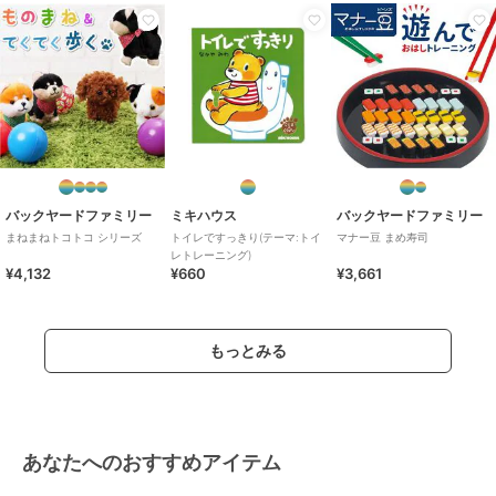
バックヤードファミリー
ミキハウス
バックヤードファミリー
まねまねトコトコ シリーズ
トイレですっきり(テーマ:トイ
マナー豆 まめ寿司
レトレーニング)
¥4,132
¥660
¥3,661
もっとみる
あなたへのおすすめアイテム