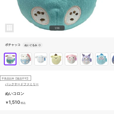
1/36
ポチャッコ
ぬいぐるみ
○
不良品以外【返品不可】
バックヤードファミリー
ぬいコロン
1,510
￥
税込