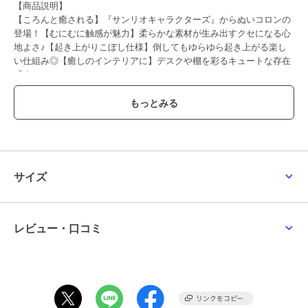
【商品説明】
【ころんと癒される】『サンリオキャラクターズ』からぬいコロンの
登場！【むにむに触感が魅力】柔らかな素材が生み出すクセになる心
地よさ♪【起き上がりこぼし仕様】倒してもゆらゆら起き上がる楽し
い仕組み◎【癒しのインテリアに】デスクや棚を彩るキュートな存在
感☆
【素材】
ポリエステル、PE
【生産国】 中国
【サイズ】
[縦]約8cm／[横]約7.5cm～約9cm／[奥行]約7cm～約7.5cm
※サイズは飾り部分は含みません。
※種類によって大きさが若干異なります。
サイズ
※サイズは当店計測の実寸サイズです。実際の商品ならびにメーカー
表記サイズとは多少の誤差が生じる場合がございます。あらかじめご
了承ください。
【重量】
レビュー・口コミ
約83g（※マイメロディの商品の重量です。）
【注意点】
[対象年齢]7歳以上洗濯機 不可乾燥機 不可長時間日光にあたったり、
摩擦、水漏れなどによる色落ちや色移りすることがあります。お取り
扱いの際は、商品やパッケージなどに記載されている品質表示、アテ
ンションタグ、ご使用上の注意事項などを必ずご確認下さい。本来の