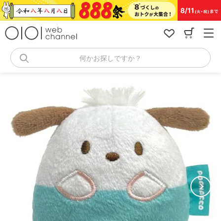
コ
ン
テ
ン
ツ
へ
何かお探しですか？
ス
キ
ッ
プ