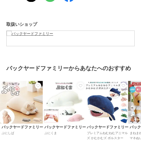
目的以外にはご使用にならないで下さい。カメラやモニターの性質に
より、画像と実物の色の違いがある場合がございますのでご理解願い
ます。
取扱いショップ
【ご利用シーン】
プレゼント 贈り物 ギフト お返し 引っ越し祝い 新生活 お祝い 内祝い
起き上がりこぼし キャラクター 通販 ぬいコロン ぬいぐるみ かわい
い おきあがりこぼし サンリオ グッズ ぬいころん 女の子 キッズ レデ
ィース 子供 子ども こども 可愛い 大人女子 おもちゃ 雑貨 アイアッ
プ
バックヤードファミリーからあなたへのおすすめ
この商品は、不良品のみ返品を承ります
ブランド
バックヤードファミリー
ショップ
バックヤードファミリー
商品カテゴリ
ホビー・ゲーム
／
その他おもち
ゃ
バックヤードファミリー
バックヤードファミリー
バックヤードファミリー
バッ
カラー
ポチャッコ、ハローキティ、シナ
ぷにしば
ぷにくま
プレミアムねむねむアニマル
まねま
モロール、ポムポムプリン、マイ
ズ かむかむズ ボルスター
マネぬ