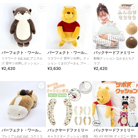
パーフェクト・ワールド・トーキョー
パーフェクト・ワールド・トーキョー
バックヤードファミリー
リラワーク ねむねむアニマル
リラワーク 背中ツボ押し クッ
動物クッション なかまたちク
ズ 背中ツボ押しクッション く
ション くまのプーさん プー ぬ
ラブ
¥2,420
¥3,630
¥2,420
るり マッサージ ぬいぐるみ ク
いぐるみ リラックス 癒し テレ
ッション
ワー
パーフェクト・ワールド・トーキョー
バックヤードファミリー
バックヤードファミリー
プレミアムねむねむ コクリコ
キャラクター クッション便座
RELAX WORK ディズニー 背中