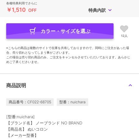
各種特典利用でさらに
￥1,510
OFF
特典内訳
カラー・サイズを選ぶ
12人
※こちらの商品は複数のサイトで在庫を共有しておりますので、同時にご注文があった場
合、売り切れとなってしまう事がございます。
この場合は売り切れ商品のみ、ご注文をキャンセルさせていただいております。あらかじ
めご了承くださいませ。
商品説明
商品番号：CF022-68705
型番：nuichara
[型番:nuichara]
【ブランド名】 ノーブランド NO BRAND
【商品名】 ぬいコロン
【メーカー型番】