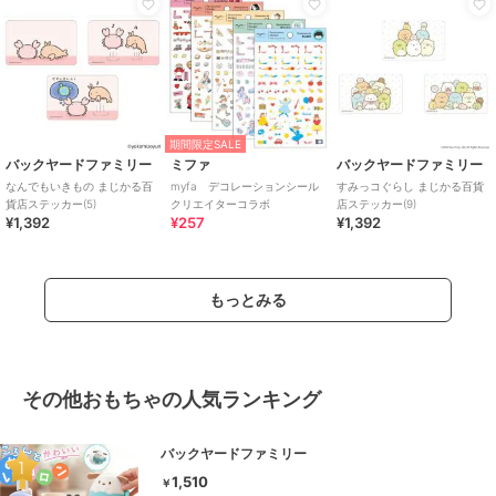
期間限定SALE
バックヤードファミリー
ミファ
バックヤードファミリー
なんでもいきもの まじかる百
myfa デコレーションシール
すみっコぐらし まじかる百貨
貨店ステッカー(5)
クリエイターコラボ
店ステッカー(9)
¥1,392
¥257
¥1,392
もっとみる
その他おもちゃの人気ランキング
バックヤードファミリー
1,510
￥