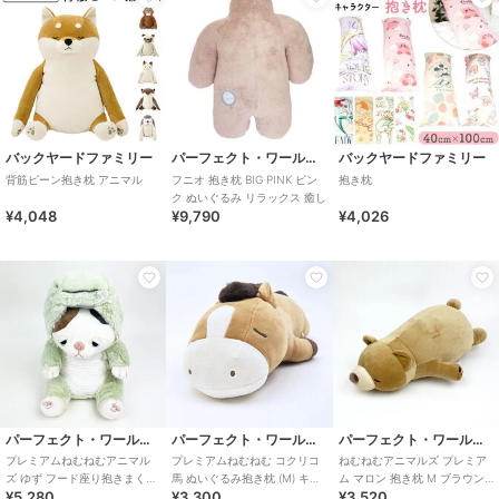
バックヤードファミリー
パーフェクト・ワールド・トーキョー
バックヤードファミリー
背筋ピーン抱き枕 アニマル
フニオ 抱き枕 BIG PINK ピン
抱き枕
ク ぬいぐるみ リラックス 癒し
¥4,048
¥9,790
¥4,026
パーフェクト・ワールド・トーキョー
パーフェクト・ワールド・トーキョー
パーフェクト・ワールド・トーキョー
プレミアムねむねむアニマル
プレミアムねむねむ コクリコ
ねむねむアニマルズ プレミア
ズ ゆず フード座り抱きまくら
馬 ぬいぐるみ抱き枕 (M) キャ
ム マロン 抱き枕 M ブラウン
¥5,280
¥3,300
¥3,520
(M) 抱き枕 寝具 ぬいぐるみ
メル りぶはあと 2026 干支
ギフト