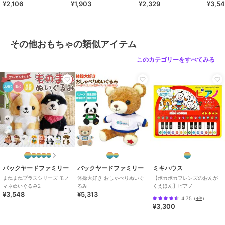
メロディ、クロミ、ハンギョド
¥2,106
¥1,903
¥2,329
¥3,5
ン、タキシードサム、バッドばつ
丸、ミッフィーブルーフラワー、
ミッフィーレッド、ミッフィーピ
ンク、ミッフィーブルー、ミッフ
その他おもちゃの類似アイテム
ィーフラワーPK、ミッフィーフラ
このカテゴリーをすべてみる
ワーYE、ミッフィーフラワーBL
サイズ
ぬいぐるみ
バックヤードファミリー
バックヤードファミリー
ミキハウス
まねまねプラスシリーズ モノ
体操大好き おしゃべりぬいぐ
【ポカポカフレンズのおんが
マネぬいぐるみ2
るみ
くえほん】ピアノ
¥3,548
¥5,313
4.75
（
4件
）
¥3,300