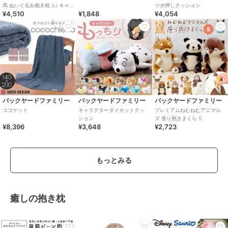
馬 ぬいぐるみ抱き枕 (L) キャ
ツボ押しクッション
¥4,510
¥1,848
¥4,054
メル りぶはあと 2026 干支
バックヤードファミリー
バックヤードファミリー
バックヤードファミリー
ココケット
キャラクターダイカットクッ
プレミアムねむねむアニマル
ション
ズ 座り抱きまくら S
¥8,396
¥3,648
¥2,723
もっとみる
癒しの抱き枕