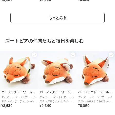
もっとみる
ズートピアの仲間たちと毎日を楽しむ
パーフェクト・ワールド・トーキョー
パーフェクト・ワールド・トーキョー
パーフェクト・ワールド・トーキョー
ディズニー ズートピア ニック
ディズニー ズートピア ニック
ディズニー ズートピア ニック
モチハグにぎにぎクッション
モチハグ抱きまくら(S) クッシ
モチハグ抱きまくら(M) クッシ
¥3,630
¥4,840
¥6,050
ぬいぐるみ 寝具 Disney
ョン ぬいぐるみ 寝具 Disne
ョン ぬいぐるみ 寝具 Disne