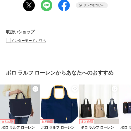
グ
性別タイプ
レディース
バッグ
／
エコバッグ・サブバッ
グ
カラー
ベージュ、ネイビー、ダークグリ
取扱いショップ
ーン、ワイン
サイズ
**
素材
表地 ポリエステル100％ 裏
地 ポリエステル100％
商品のお取り扱い方法
ポロ ラルフ ローレンからあなたへのおすすめ
お手入れ
洗濯不可
原産国
中国
まとめ割
まとめ割
まとめ割
ポロ ラルフ ローレン
ポロ ラルフ ローレン
ポロ ラルフ ローレン
ポロ 