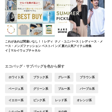
これがあれば間違いなし！！レディ
ナノ・ユニバース｜レディース・メ
ース・メンズファッション ベストバ
ンズ 夏の人気アイテム特集
イ | マルイウェブチャネル
エコバッグ・サブバッグを色から探す
ホワイト系
ブラック系
グレー系
ブラウン系
ベージュ系
グリーン系
ブルー系
パープル系
イエロー系
ピンク系
レッド系
オレンジ系
シルバー系
ゴールド系
その他