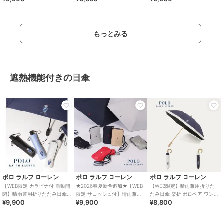
地
遮熱
もっとみる
遮熱機能付きの日傘
ポロ ラルフ ローレン
ポロ ラルフ ローレン
ポロ ラルフ ローレン
【WEB限定 カラビナ付 自動開
★2026春夏新色追加★【WEB
【WEB限定】晴雨兼用折りた
閉】晴雨兼用折りたたみ日傘
限定 サコッシュ付】晴雨兼用
たみ日傘 楽折 ポロベア ワンポ
¥9,900
¥9,900
¥8,800
ポロベア 遮光率100％ 遮熱 UV
折りたたみ傘 ポロポニー 遮光
イント 遮光 遮熱 UV
遮熱