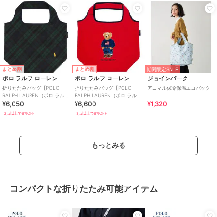
まとめ割
まとめ割
期間限定SALE
ポロ ラルフ ローレン
ポロ ラルフ ローレン
ジョインパーク
折りたたみバッグ【POLO
折りたたみバッグ【POLO
アニマル保冷保温エコバック
RALPH LAUREN（ポロ ラルフ
RALPH LAUREN（ポロ ラルフ
¥6,050
¥6,600
¥1,320
ローレン）】
ローレン）】
3点以上で8%OFF
3点以上で8%OFF
もっとみる
コンパクトな折りたたみ可能アイテム