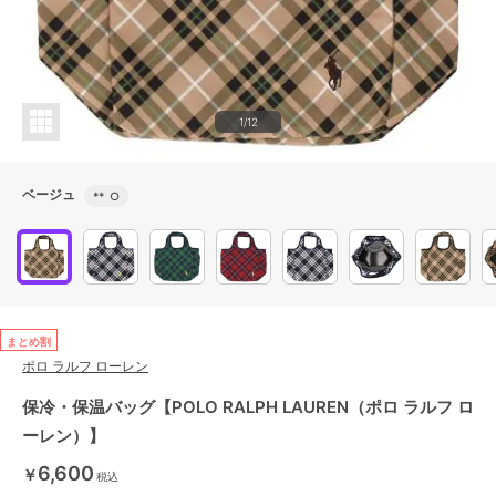
1/12
ベージュ
**
○
まとめ割
ポロ ラルフ ローレン
保冷・保温バッグ【POLO RALPH LAUREN（ポロ ラルフ ロ
ーレン）】
6,600
￥
税込