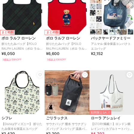
まとめ割
まとめ割
ポロ ラルフ ローレン
ポロ ラルフ ローレン
バックヤードファミリー
折りたたみバッグ【POLO
折りたたみバッグ【POLO
アニマル 保冷保温コンパクト
RALPH LAUREN（ポロ ラルフ
RALPH LAUREN（ポロ ラルフ
エコバッグ
¥6,050
¥6,600
¥2,152
ローレン）】
ローレン）】
3点以上で8%OFF
3点以上で8%OFF
期間限定SALE
シフレ
ごリラックス
ローラ アシュレイ
【Disney/ディズニー】 折りた
サウナバッグ 撥水 サウナグッ
【STORY掲載！】ロンドン柄
たみ保冷＆保温エコバッグ
ズ バッグ スパバッグ 温泉バッ
レインパッカブルトートバッ
¥2,420
¥2,200
¥4,702
グ サウナ ポーチ コンパクト
グ