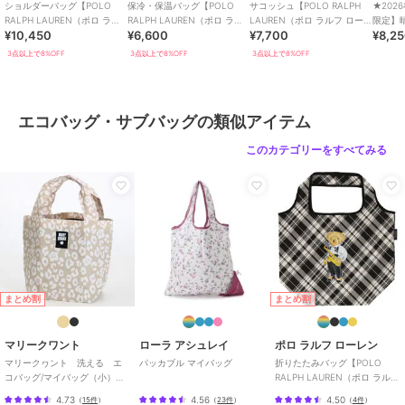
ショルダーバッグ【POLO
保冷・保温バッグ【POLO
サコッシュ【POLO RALPH
★202
RALPH LAUREN（ポロ ラル
RALPH LAUREN（ポロ ラル
LAUREN（ポロ ラルフ ロー
限定】
¥10,450
¥6,600
¥7,700
¥8,2
フ ローレン）】
フ ローレン）】
レン）】
傘 コン
光 遮熱
3点以上で8%OFF
3点以上で8%OFF
3点以上で8%OFF
エコバッグ・サブバッグの類似アイテム
このカテゴリーをすべてみる
まとめ割
まとめ割
マリークワント
ローラ アシュレイ
ポロ ラルフ ローレン
マリークヮント 洗える エ
パッカブル マイバッグ
折りたたみバッグ【POLO
コバッグ/マイバッグ（小）レ
RALPH LAUREN（ポロ ラルフ
オパード 【MARY QUANT】
ローレン）】
4.73
4.56
4.50
（
15件
）
（
23件
）
（
4件
）