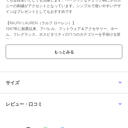
ニーの刺繍がアクセントとなっています。シンプルで使いやすいデザ
インはプレゼントとしてもおすすめです
【RALPH LAUREN（ラルフ ローレン）】
1967年に創業以来、アパレル、フットウェア＆アクセサリー、ホー
ム、フレグランス、ホスピタリティの11つのカテゴリーを手掛ける世
界的ファッションブランド。タイムレスでオーセンティック、そして
アイコンである「ポロ プレイヤー ロゴ」は、歴史と信頼性を表し世
界中で愛され続けています。
※写真の色味はご覧になる環境（PC のモニタやスマホの画面）によっ
て、実物と若干異なる場合がございます。ご了承ください。
品番/カラー：11806006 A ネイビー B ベージュ C ダークグリーン D
サイズ
ワイン
レビュー・口コミ
ブランド
ポロ ラルフ ローレン
ショップ
インターモードカワベ
商品カテゴリ
バッグ
／
エコバッグ・サブバッ