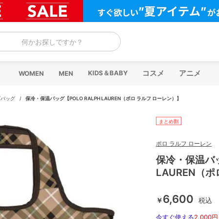
何かお探しですか？
コスメ
アニメ
KIDS＆BABY
WOMEN
MEN
ブバッグ
/
保冷・保温バッグ【POLO RALPH LAUREN（ポロ ラルフ ローレン）】
まとめ割
ポロ ラルフ ローレン
保冷・保温バッグ
LAUREN（
6,600
￥
税込
今すぐ使える
2,000円