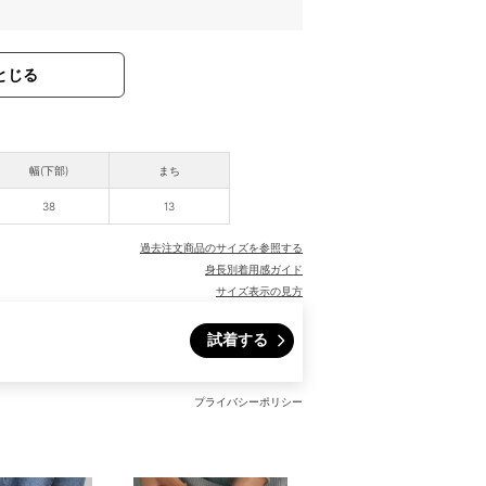
とじる
幅(下部)
まち
38
13
過去注文商品のサイズを参照する
身長別着用感ガイド
サイズ表示の見方
試着する
プライバシーポリシー