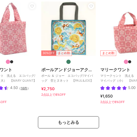
30%OFF
まとめ割
まとめ割
ワント
ポールアンドジョーアクセソワ
マリークワント
ト 洗える エコバッグ/
ポール ＆ ジョー エコバッグ/マイバ
マリークヮント 洗える 
大） 【MARY QUANT】
ッグ 空とヌネット 【PAUL&JOE】
マイバッグ（小） 【MARY
4.50
5.00
（
16件
）
¥2,750
2点以上で8%OFF
¥1,650
OFF
2点以上で8%OFF
もっとみる