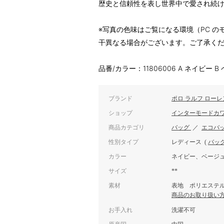
歴史と信頼性を表し世界中で愛され続
※写真の色味はご覧になる環境（PC 
干異なる場合がございます。ご了承く
品番/カラー：11806006 A ネイビー 
ブランド
ポロ ラルフ ローレ
ショップ
インターモードカ
商品カテゴリ
バッグ
／
エコバ
性別タイプ
レディース
(
バッ
カラー
ネイビー、ベージ
サイズ
**
素材
表地 ポリエステル
商品のお取り扱い
お手入れ
洗濯不可