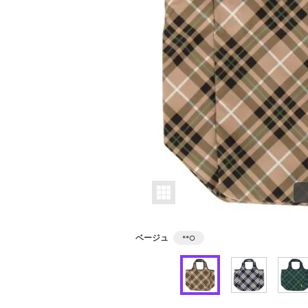
ベージュ
**
○