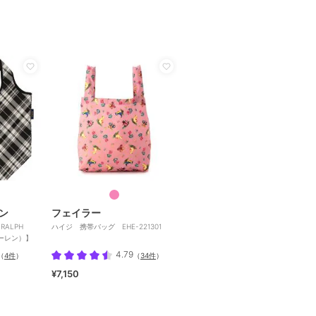
ン
フェイラー
RALPH
ハイジ 携帯バッグ EHE-221301
ローレン）】
4.79
（
4件
）
（
34件
）
¥7,150