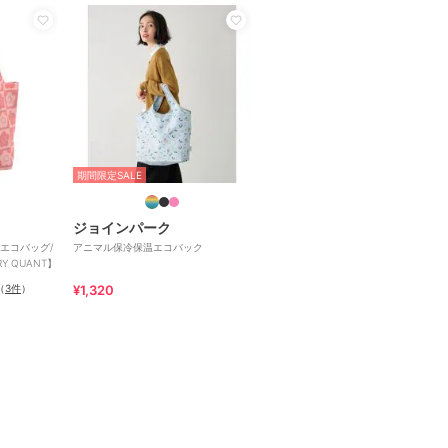
期間限定SALE
ジョインパーク
エコバッグ/
アニマル保冷保温エコバック
 QUANT】
（
3件
）
¥1,320