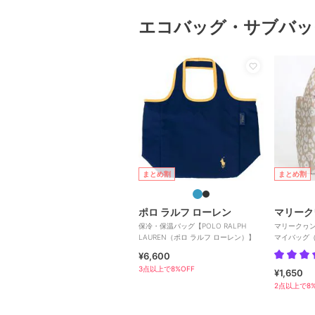
エコバッグ・サブバッ
まとめ割
まとめ割
ポロ ラルフ ローレン
マリーク
保冷・保温バッグ【POLO RALPH
マリークヮン
LAUREN（ポロ ラルフ ローレン）】
マイバッグ（
QUANT】
¥6,600
3点以上で8%OFF
¥1,650
2点以上で8%