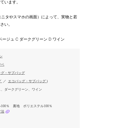
けています。
のモニタやスマホの画面）によって、実物と若
ださい。
B ベージュ C ダークグリーン D ワイン
ン
ワベ
ッグ・サブバッグ
グ
／
エコバッグ・サブバッグ
)
ュ、ダークグリーン、ワイン
100％ 裏地 ポリエステル100％
方法