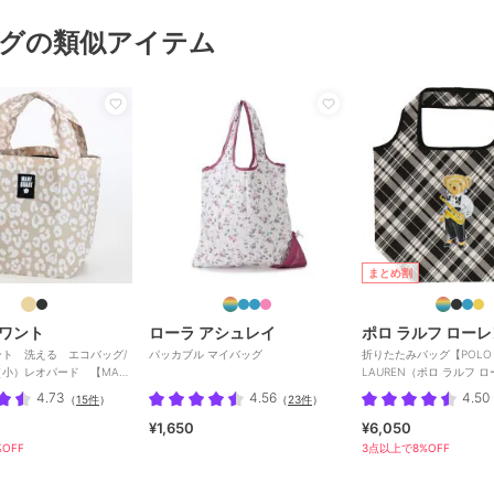
グの類似アイテム
まとめ割
ワント
ローラ アシュレイ
ポロ ラルフ ローレ
ト 洗える エコバッグ/
パッカブル マイバッグ
折りたたみバッグ【POLO 
小）レオパード 【MARY
LAUREN（ポロ ラルフ 
4.73
4.56
4.50
（
15件
）
（
23件
）
¥1,650
¥6,050
OFF
3点以上で8%OFF