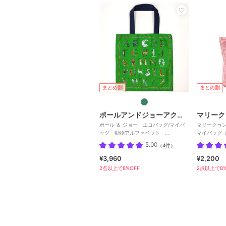
まとめ割
まとめ割
ポールアンドジョーアクセソワ
マリーク
ポール ＆ ジョー エコバッグ/マイバ
マリークヮン
ッグ 動物アルファベット
マイバッグ（
【PAUL&JOE】
5.00
（
4件
）
¥3,960
¥2,200
2点以上で8%OFF
2点以上で8%