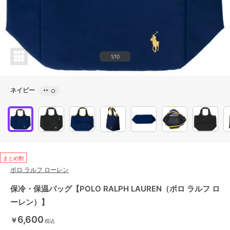
1/10
ネイビー
**
○
まとめ割
ポロ ラルフ ローレン
保冷・保温バッグ【POLO RALPH LAUREN（ポロ ラルフ ロ
ーレン）】
6,600
￥
税込