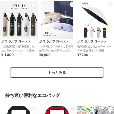
ポロ ラルフ ローレン
ポロ ラルフ ローレン
ポロ ラルフ ローレン
【自動開閉】晴雨兼用折りた
【WEB限定 ポーチ入り】晴雨
晴雨兼用折りたたみ日傘 ボー
たみ日傘 ポロベア ロゴ 遮光率
兼用折りたたみ日傘 楽折ミニ
ダー 遮光 遮熱 UV 軽量
¥11,000
¥9,900
¥7,700
100％ 遮熱 UV 軽量 ユニセッ
ポロベア 遮光率100％ 遮熱 UV
クス
もっとみる
持ち運び便利なエコバッグ