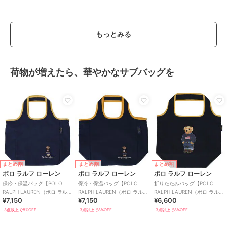
もっとみる
荷物が増えたら、華やかなサブバッグを
まとめ割
まとめ割
まとめ割
ポロ ラルフ ローレン
ポロ ラルフ ローレン
ポロ ラルフ ローレン
保冷・保温バッグ【POLO
保冷・保温バッグ【POLO
折りたたみバッグ【POLO
RALPH LAUREN（ポロ ラルフ
RALPH LAUREN（ポロ ラルフ
RALPH LAUREN（ポロ ラルフ
¥7,150
¥7,150
¥6,600
ローレン）】
ローレン）】
ローレン）】
3点以上で8%OFF
3点以上で8%OFF
3点以上で8%OFF