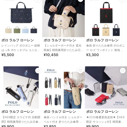
ポロ ラルフ ローレン
ポロ ラルフ ローレン
ポロ ラルフ ローレン
レインバッグ ポロポニー 総柄
【ショルダーポーチ付き 遮光
傘袋 折りたたみ傘用 ポロポニ
はっ水 ポケッタブル ユニセッ
雨傘】晴雨兼用折りたたみ日
ー ロゴ ワンポイント 無地 パ
¥5,500
¥10,450
¥3,300
クス
傘 楽折5段ミニ ポロベア 遮光
イピング ユニセックス
遮熱 UV
ポロ ラルフ ローレン
ポロ ラルフ ローレン
ポロ ラルフ ローレン
【WEB限定 カラビナ付 自動開
傘袋 ハンドル付き ショルダー
★2026春夏新色追加★【WEB
閉】晴雨兼用折りたたみ日傘
ベルト付き 折りたたみ傘用 ポ
限定 サコッシュ付】晴雨兼用
¥9,900
¥3,850
¥9,900
ポロベア 遮光率100％ 遮熱 UV
ロポニー ロゴ ワンポイント 無
折りたたみ傘 ポロポニー 遮光