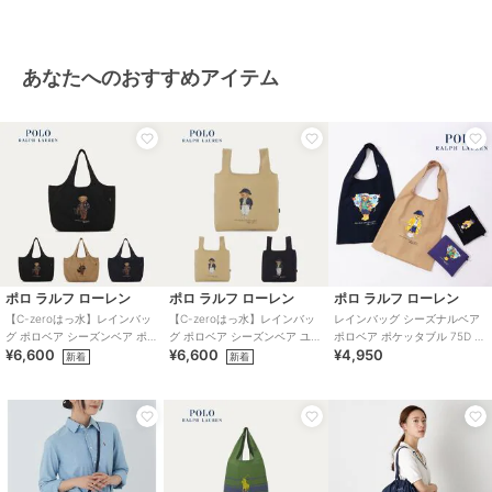
あなたへのおすすめアイテム
ポロ ラルフ ローレン
ポロ ラルフ ローレン
ポロ ラルフ ローレン
【C-zeroはっ水】レインバッ
【C-zeroはっ水】レインバッ
レインバッグ シーズナルベア
グ ポロベア シーズンベア ポケ
グ ポロベア シーズンベア ユニ
ポロベア ポケッタブル 75D ユ
¥6,600
¥6,600
¥4,950
ッタブル ユニセックス 75D
セックス 70D
ニセックス
新着
新着