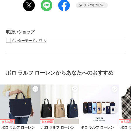
グ
性別タイプ
レディース
バッグ
／
エコバッグ・サブバッ
グ
カラー
ネイビー、ブラック
取扱いショップ
サイズ
**
素材
表地 ポリエステル100％ 裏
地 ポリエステル100％
商品のお取り扱い方法
お手入れ
洗濯不可
ポロ ラルフ ローレンからあなたへのおすすめ
原産国
中国
まとめ割
まとめ割
まとめ
ポロ ラルフ ローレン
ポロ ラルフ ローレン
ポロ ラルフ ローレン
ポロ 