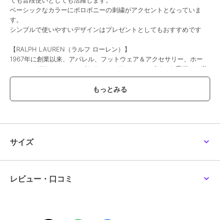
ベーシックなカラーにポロポニーの刺繍がアクセントとなっていま
す。
シンプルで使いやすいデザインはプレゼントとしてもおすすめです
【RALPH LAUREN（ラルフ ローレン）】
1967年に創業以来、アパレル、フットウェア＆アクセサリー、ホー
ム、フレグランス、ホスピタリティの11つのカテゴリーを手掛ける世
界的ファッションブランド。タイムレスでオーセンティック、そして
アイコンである「ポロ プレイヤー ロゴ」は、歴史と信頼性を表し世
界中で愛され続けています。
※写真の色味はご覧になる環境（PC のモニタやスマホの画面）によっ
て、実物と若干異なる場合がございます。ご了承ください。
サイズ
品番/カラー：11806007 A ネイビー B ブラック
レビュー・口コミ
ブランド
ポロ ラルフ ローレン
ショップ
インターモードカワベ
商品カテゴリ
バッグ
／
エコバッグ・サブバッ