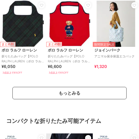
まとめ割
まとめ割
期間限定SALE
ポロ ラルフ ローレン
ポロ ラルフ ローレン
ジョインパーク
折りたたみバッグ【POLO
折りたたみバッグ【POLO
アニマル保冷保温エコバック
RALPH LAUREN（ポロ ラルフ
RALPH LAUREN（ポロ ラルフ
¥6,050
¥6,600
¥1,320
ローレン）】
ローレン）】
3点以上で8%OFF
3点以上で8%OFF
もっとみる
コンパクトな折りたたみ可能アイテム