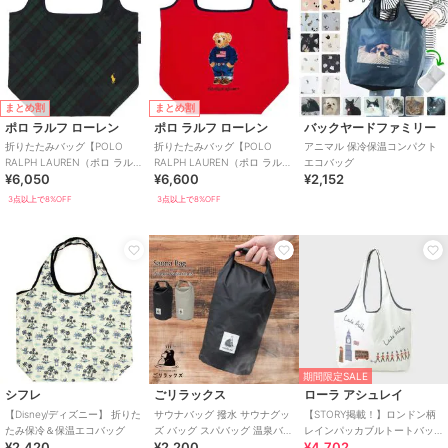
まとめ割
まとめ割
ポロ ラルフ ローレン
ポロ ラルフ ローレン
バックヤードファミリー
折りたたみバッグ【POLO
折りたたみバッグ【POLO
アニマル 保冷保温コンパクト
RALPH LAUREN（ポロ ラルフ
RALPH LAUREN（ポロ ラルフ
エコバッグ
¥6,050
¥6,600
¥2,152
ローレン）】
ローレン）】
3点以上で8%OFF
3点以上で8%OFF
期間限定SALE
シフレ
ごリラックス
ローラ アシュレイ
【Disney/ディズニー】 折りた
サウナバッグ 撥水 サウナグッ
【STORY掲載！】ロンドン柄
たみ保冷＆保温エコバッグ
ズ バッグ スパバッグ 温泉バッ
レインパッカブルトートバッ
¥2,420
¥2,200
¥4,702
グ サウナ ポーチ コンパクト
グ