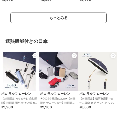
地
遮熱
もっとみる
遮熱機能付きの日傘
ポロ ラルフ ローレン
ポロ ラルフ ローレン
ポロ ラルフ ローレン
【WEB限定 カラビナ付 自動開
★2026春夏新色追加★【WEB
【WEB限定】晴雨兼用折りた
閉】晴雨兼用折りたたみ日傘
限定 サコッシュ付】晴雨兼用
たみ日傘 楽折 ポロベア ワンポ
¥9,900
¥9,900
¥8,800
ポロベア 遮光率100％ 遮熱 UV
折りたたみ傘 ポロポニー 遮光
イント 遮光 遮熱 UV
遮熱