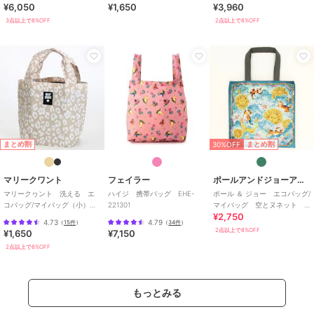
¥6,050
¥1,650
¥3,960
3点以上で8%OFF
2点以上で8%OFF
30%OFF
まとめ割
まとめ割
マリークワント
フェイラー
ポールアンドジョーアクセソワ
マリークヮント 洗える エ
ハイジ 携帯バッグ EHE-
ポール ＆ ジョー エコバッグ/
コバッグ/マイバッグ（小）レ
221301
マイバッグ 空とヌネット
¥2,750
オパード 【MARY QUANT】
【PAUL&JOE】
4.73
4.79
（
15件
）
（
34件
）
2点以上で8%OFF
¥1,650
¥7,150
2点以上で8%OFF
もっとみる