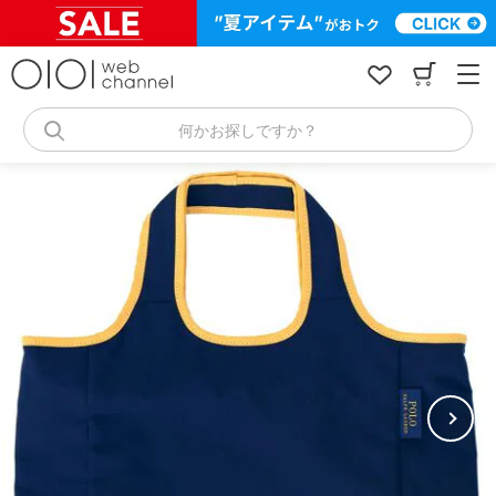
コ
ン
テ
ン
ツ
へ
何かお探しですか？
ス
キ
ッ
プ