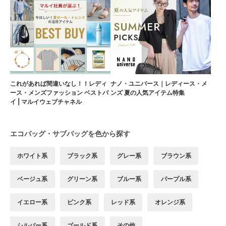
これがあれば間違いなし！！レディ
ナノ・ユニバース｜レディース・メ
ース・メンズファッション ベストバ
ンズ 夏の人気アイテム特集
イ | マルイウェブチャネル
エコバッグ・サブバッグを色から探す
ホワイト系
ブラック系
グレー系
ブラウン系
ベージュ系
グリーン系
ブルー系
パープル系
イエロー系
ピンク系
レッド系
オレンジ系
シルバー系
ゴールド系
その他