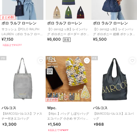
まとめ割
ポロ ラルフ ローレン
ポロ ラルフ ローレン
ポロ ラルフ ローレン
サコッシュ【POLO RALPH
【C-zeroはっ水】レインバッ
【C-zeroはっ水】レインバッ
LAUREN（ポロ ラルフ ローレ
グ ポロポニー ボーダー ポケッ
グ ポロポニー 総柄 ポケッタブ
¥7,150
¥6,600
¥5,500
ン）】
タブル ユニセックス 70D
ル ユニセックス 50D
新着
3点以上で8%OFF
PR
PR
PR
まとめ割
バルコス
Wpc.
バルコス
【BARCOS/バルコス】ファス
【Wpc.】バッグ しぼりバッグ
【BARCOS/バルコス】エコバ
ナー付きエコバッグ
エコバッグ 小さめ サブバッグ
ッグ
コンパクト 洗濯可能 レディ
3,300
1,540
968
¥
¥
¥
ース
2点以上で10%OFF