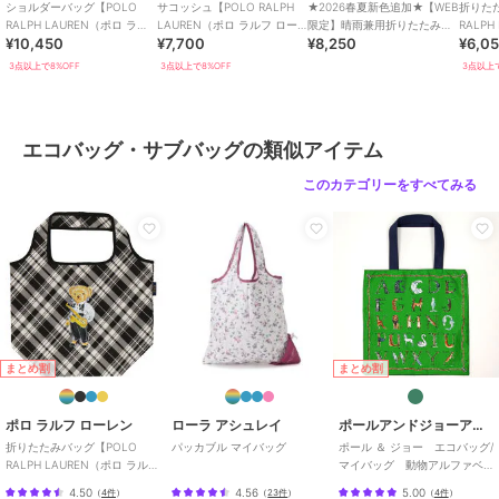
ショルダーバッグ【POLO
サコッシュ【POLO RALPH
★2026春夏新色追加★【WEB
折りた
RALPH LAUREN（ポロ ラル
LAUREN（ポロ ラルフ ロー
限定】晴雨兼用折りたたみ日
RALPH
¥10,450
¥7,700
¥8,250
¥6,0
フ ローレン）】
レン）】
傘 コンパクト ポロベア 1級遮
フ ロ
光 遮熱
3点以上で8%OFF
3点以上で8%OFF
3点以上で
エコバッグ・サブバッグの類似アイテム
このカテゴリーをすべてみる
まとめ割
まとめ割
ポロ ラルフ ローレン
ローラ アシュレイ
ポールアンドジョーアクセソワ
折りたたみバッグ【POLO
パッカブル マイバッグ
ポール ＆ ジョー エコバッグ/
RALPH LAUREN（ポロ ラルフ
マイバッグ 動物アルファベ
ローレン）】
ット 【PAUL&JOE】
4.50
4.56
5.00
（
4件
）
（
23件
）
（
4件
）