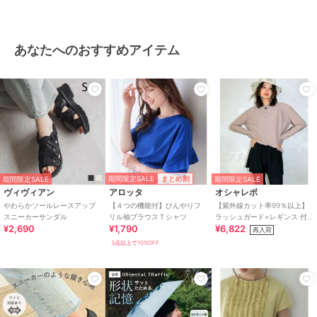
あなたへのおすすめアイテム
期間限定SALE
まとめ割
期間限定SALE
期間限定SALE
ヴィヴィアン
アロッタ
オシャレボ
やわらかソールレースアップ
【４つの機能付】ひんやりフ
【紫外線カット率99％以上】
スニーカーサンダル
リル袖ブラウスＴシャツ
ラッシュガード×レギンス 付
¥2,690
¥1,790
¥6,822
き タンキニ
再入荷
3点以上で10%OFF