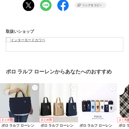
グ
性別タイプ
レディース
バッグ
／
エコバッグ・サブバッ
グ
カラー
ネイビー、ブラック
取扱いショップ
サイズ
**
素材
表地 ポリエステル100％ 裏
地 ポリエステル100％
商品のお取り扱い方法
お手入れ
洗濯不可
ポロ ラルフ ローレンからあなたへのおすすめ
原産国
中国
まとめ割
まとめ割
まとめ
ポロ ラルフ ローレン
ポロ ラルフ ローレン
ポロ ラルフ ローレン
ポロ 