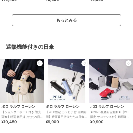
遮熱 UV
もっとみる
遮熱機能付きの日傘
ポロ ラルフ ローレン
ポロ ラルフ ローレン
ポロ ラルフ ローレン
【ショルダーポーチ付き 遮光
【WEB限定 カラビナ付 自動開
★2026春夏新色追加★【WEB
雨傘】晴雨兼用折りたたみ日
閉】晴雨兼用折りたたみ日傘
限定 サコッシュ付】晴雨兼用
¥10,450
¥9,900
¥9,900
傘 楽折5段ミニ ポロベア 遮光
ポロベア 遮光率100％ 遮熱 UV
折りたたみ傘 ポロポニー 遮光
遮熱 UV
遮熱