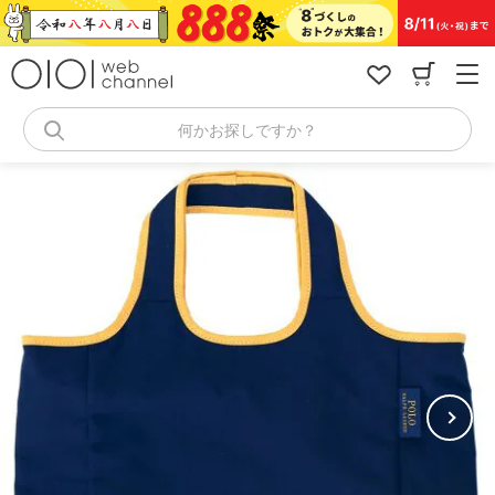
コ
ン
テ
ン
ツ
へ
何かお探しですか？
ス
キ
ッ
プ