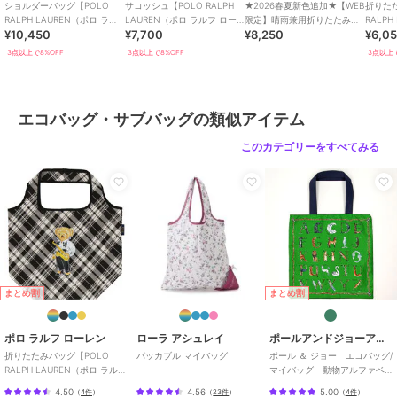
ショルダーバッグ【POLO
サコッシュ【POLO RALPH
★2026春夏新色追加★【WEB
折りた
RALPH LAUREN（ポロ ラル
LAUREN（ポロ ラルフ ロー
限定】晴雨兼用折りたたみ日
RALPH
¥10,450
¥7,700
¥8,250
¥6,0
フ ローレン）】
レン）】
傘 コンパクト ポロベア 1級遮
フ ロ
光 遮熱
3点以上で8%OFF
3点以上で8%OFF
3点以上で
エコバッグ・サブバッグの類似アイテム
このカテゴリーをすべてみる
まとめ割
まとめ割
ポロ ラルフ ローレン
ローラ アシュレイ
ポールアンドジョーアクセソワ
折りたたみバッグ【POLO
パッカブル マイバッグ
ポール ＆ ジョー エコバッグ/
RALPH LAUREN（ポロ ラルフ
マイバッグ 動物アルファベ
ローレン）】
ット 【PAUL&JOE】
4.50
4.56
5.00
（
4件
）
（
23件
）
（
4件
）