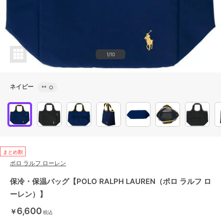
1/10
ネイビー
**
○
まとめ割
ポロ ラルフ ローレン
保冷・保温バッグ【POLO RALPH LAUREN（ポロ ラルフ ロ
ーレン）】
6,600
￥
税込