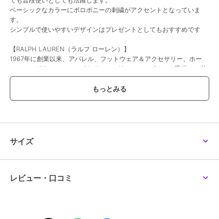
ベーシックなカラーにポロポニーの刺繍がアクセントとなっていま
す。
シンプルで使いやすいデザインはプレゼントとしてもおすすめです
【RALPH LAUREN（ラルフ ローレン）】
1967年に創業以来、アパレル、フットウェア＆アクセサリー、ホー
ム、フレグランス、ホスピタリティの11つのカテゴリーを手掛ける世
界的ファッションブランド。タイムレスでオーセンティック、そして
アイコンである「ポロ プレイヤー ロゴ」は、歴史と信頼性を表し世
界中で愛され続けています。
※写真の色味はご覧になる環境（PC のモニタやスマホの画面）によっ
て、実物と若干異なる場合がございます。ご了承ください。
サイズ
品番/カラー：11806007 A ネイビー B ブラック
レビュー・口コミ
ブランド
ポロ ラルフ ローレン
ショップ
インターモードカワベ
商品カテゴリ
バッグ
／
エコバッグ・サブバッ