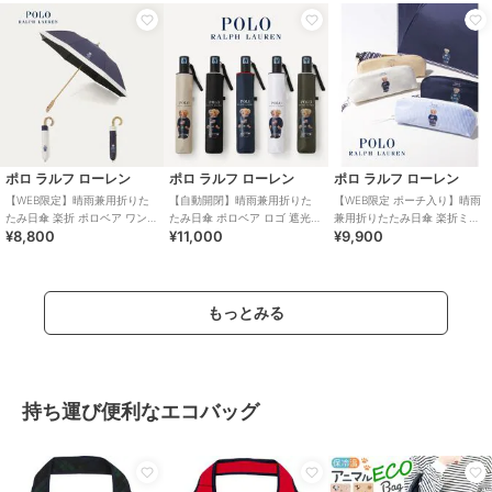
ポロ ラルフ ローレン
ポロ ラルフ ローレン
ポロ ラルフ ローレン
【WEB限定】晴雨兼用折りた
【自動開閉】晴雨兼用折りた
【WEB限定 ポーチ入り】晴雨
たみ日傘 楽折 ポロベア ワンポ
たみ日傘 ポロベア ロゴ 遮光率
兼用折りたたみ日傘 楽折ミニ
¥8,800
¥11,000
¥9,900
イント 遮光 遮熱 UV
100％ 遮熱 UV 軽量 ユニセッ
ポロベア 遮光率100％ 遮熱 UV
クス
もっとみる
持ち運び便利なエコバッグ