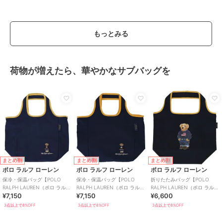
もっとみる
荷物が増えたら、華やかなサブバッグを
まとめ割
まとめ割
まとめ割
ポロ ラルフ ローレン
ポロ ラルフ ローレン
ポロ ラルフ ローレン
保冷・保温バッグ【POLO
保冷・保温バッグ【POLO
折りたたみバッグ【POLO
RALPH LAUREN（ポロ ラルフ
RALPH LAUREN（ポロ ラルフ
RALPH LAUREN（ポロ ラルフ
¥7,150
¥7,150
¥6,600
ローレン）】
ローレン）】
ローレン）】
3点以上で8%OFF
3点以上で8%OFF
3点以上で8%OFF