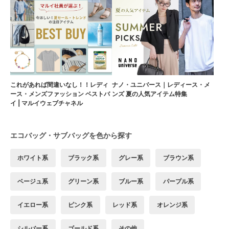
これがあれば間違いなし！！レディ
ナノ・ユニバース｜レディース・メ
ース・メンズファッション ベストバ
ンズ 夏の人気アイテム特集
イ | マルイウェブチャネル
エコバッグ・サブバッグを色から探す
ホワイト系
ブラック系
グレー系
ブラウン系
ベージュ系
グリーン系
ブルー系
パープル系
イエロー系
ピンク系
レッド系
オレンジ系
シルバー系
ゴールド系
その他