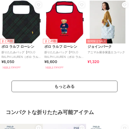
まとめ割
まとめ割
期間限定SALE
ポロ ラルフ ローレン
ポロ ラルフ ローレン
ジョインパーク
折りたたみバッグ【POLO
折りたたみバッグ【POLO
アニマル保冷保温エコバック
RALPH LAUREN（ポロ ラルフ
RALPH LAUREN（ポロ ラルフ
¥6,050
¥6,600
¥1,320
ローレン）】
ローレン）】
3点以上で8%OFF
3点以上で8%OFF
もっとみる
コンパクトな折りたたみ可能アイテム