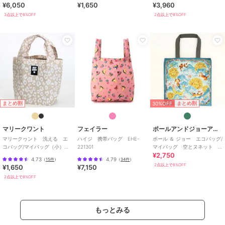
¥6,050
¥1,650
¥3,960
3点以上で8%OFF
2点以上で8%OFF
30%OFF
まとめ割
まとめ割
マリークワント
フェイラー
ポールアンドジョーアクセソワ
マリークヮント 洗える エ
ハイジ 携帯バッグ EHE-
ポール ＆ ジョー エコバッグ/
コバッグ/マイバッグ（小）レ
221301
マイバッグ 空とヌネット
¥2,750
オパード 【MARY QUANT】
【PAUL&JOE】
4.73
4.79
（
15件
）
（
34件
）
2点以上で8%OFF
¥1,650
¥7,150
2点以上で8%OFF
もっとみる