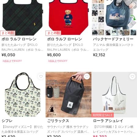
まとめ割
まとめ割
ポロ ラルフ ローレン
ポロ ラルフ ローレン
バックヤードファミリー
折りたたみバッグ【POLO
折りたたみバッグ【POLO
アニマル 保冷保温コンパクト
RALPH LAUREN（ポロ ラルフ
RALPH LAUREN（ポロ ラルフ
エコバッグ
¥6,050
¥6,600
¥2,152
ローレン）】
ローレン）】
3点以上で8%OFF
3点以上で8%OFF
期間限定SALE
シフレ
ごリラックス
ローラ アシュレイ
【Disney/ディズニー】 折りた
サウナバッグ 撥水 サウナグッ
【STORY掲載！】ロンドン柄
たみ保冷＆保温エコバッグ
ズ バッグ スパバッグ 温泉バッ
レインパッカブルトートバッ
¥2,420
¥2,200
¥4,702
グ サウナ ポーチ コンパクト
グ