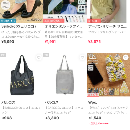
¥888ｸｰﾎﾟﾝ
期間限定SALE
35%OFF
velikoko(ヴェリココ）
オリエンタルトラフィック
アーバンリサーチ サニーレーベル
ゆったり幅もある2wayパンプ
遮光率100％ 自動開閉 男女兼
フロントフリルプルオーバー
ス(3.0cmヒール)[19.5~27cm]
用【26春夏新作】ワンタッチ
¥6,990
¥1,991
¥3,575
ラクチンきれいシューズ
晴雨兼用 折りたたみ傘 /G-
0601
PR
PR
PR
まとめ割
バルコス
バルコス
Wpc.
【BARCOS/バルコス】エコバ
【BARCOS/バルコス】ファス
【Wpc.】バッグ しぼりバッグ
ッグ
ナー付きエコバッグ
エコバッグ 小さめ サブバッグ
コンパクト 洗濯可能 レディ
968
3,300
1,540
¥
¥
¥
ース
2点以上で10%OFF