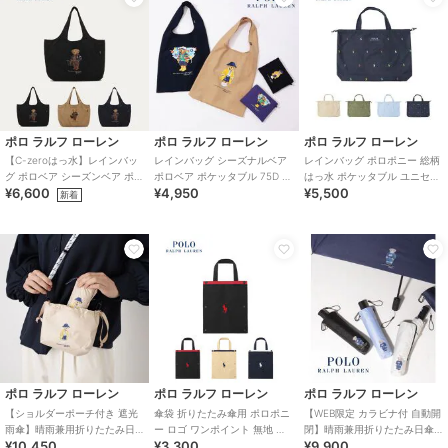
ポロ ラルフ ローレン
ポロ ラルフ ローレン
ポロ ラルフ ローレン
【C-zeroはっ水】レインバッ
レインバッグ シーズナルベア
レインバッグ ポロポニー 総柄
グ ポロベア シーズンベア ポケ
ポロベア ポケッタブル 75D ユ
はっ水 ポケッタブル ユニセッ
¥6,600
¥4,950
¥5,500
ッタブル ユニセックス 75D
ニセックス
クス
新着
ポロ ラルフ ローレン
ポロ ラルフ ローレン
ポロ ラルフ ローレン
【ショルダーポーチ付き 遮光
傘袋 折りたたみ傘用 ポロポニ
【WEB限定 カラビナ付 自動開
雨傘】晴雨兼用折りたたみ日
ー ロゴ ワンポイント 無地 パ
閉】晴雨兼用折りたたみ日傘
¥10,450
¥3,300
¥9,900
傘 楽折5段ミニ ポロベア 遮光
イピング ユニセックス
ポロベア 遮光率100％ 遮熱 UV