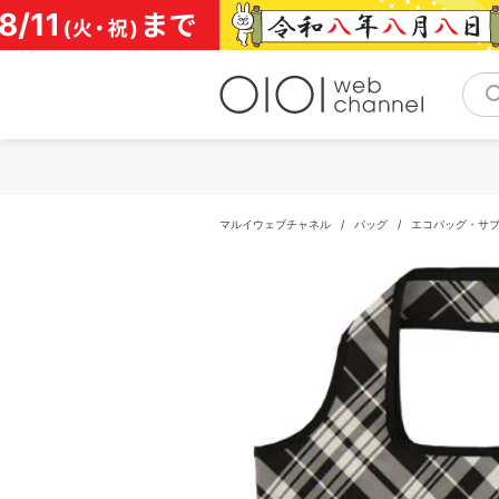
コ
ン
テ
ン
ツ
へ
ス
キ
ッ
プ
マルイウェブチャネル
/
バッグ
/
エコバッグ・サ