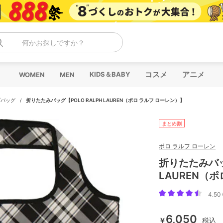
何かお探しですか？
コスメ
アニメ
KIDS＆BABY
WOMEN
MEN
ブバッグ
/
折りたたみバッグ【POLO RALPH LAUREN（ポロ ラルフ ローレン）】
まとめ割
ポロ ラルフ ローレン
折りたたみバッグ
LAUREN（
4.50 
6,050
￥
税込