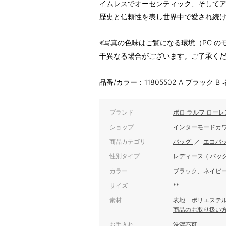
イムレスでオーセンティック、そしてア
歴史と信頼性を表し世界中で愛され続
※写真の色味はご覧になる環境（PC 
干異なる場合がございます。ご了承く
品番/カラー：11805502 A ブラック B
ブランド
ポロ ラルフ ローレ
ショップ
インターモードカ
商品カテゴリ
バッグ
／
エコバ
性別タイプ
レディース
(
バッ
カラー
ブラック、ネイビ
サイズ
**
素材
表地 ポリエステル1
商品のお取り扱い
お手入れ
洗濯不可