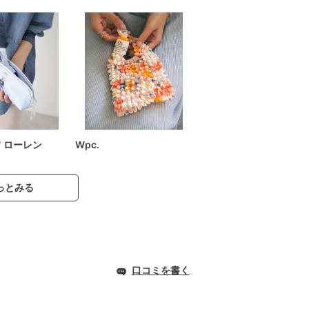
フ ローレン
Wpc.
っとみる
口コミを書く