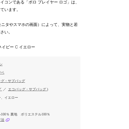
イコンである「ポロ プレイヤー ロゴ」は、
けています。
のモニタやスマホの画面）によって、実物と若
ださい。
 ネイビー C イエロー
ン
ワベ
ッグ・サブバッグ
グ
／
エコバッグ・サブバッグ
)
ー、イエロー
00％ 裏地 ポリエステル100％
方法