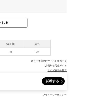
とじる
幅(下部)
まち
45
20
過去注文商品のサイズを参照する
身長別着用感ガイド
サイズ表示の見方
試着する
プライバシーポリシー