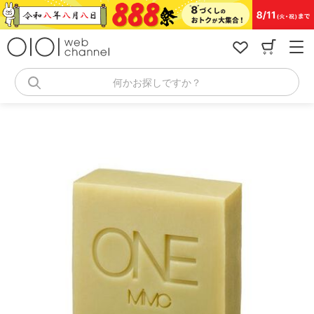
コ
ン
テ
ン
ツ
へ
何かお探しですか？
ス
キ
ッ
プ