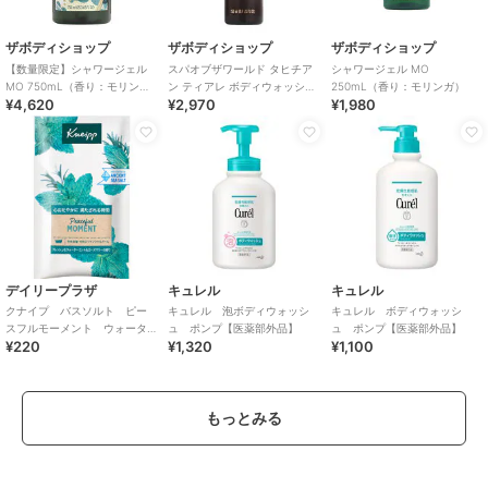
ザボディショップ
ザボディショップ
ザボディショップ
【数量限定】シャワージェル
スパオブザワールド タヒチア
シャワージェル MO
MO 750mL（香り：モリン
ン ティアレ ボディウォッシュ
250mL（香り：モリンガ）
¥4,620
¥2,970
¥1,980
ガ）
250mL
デイリープラザ
キュレル
キュレル
クナイプ バスソルト ピー
キュレル 泡ボディウォッシ
キュレル ボディウォッシ
スフルモーメント ウォータ
ュ ポンプ【医薬部外品】
ュ ポンプ【医薬部外品】
¥220
¥1,320
¥1,100
ーミント＆ローズマリーの香
り ５０ｇ
もっとみる