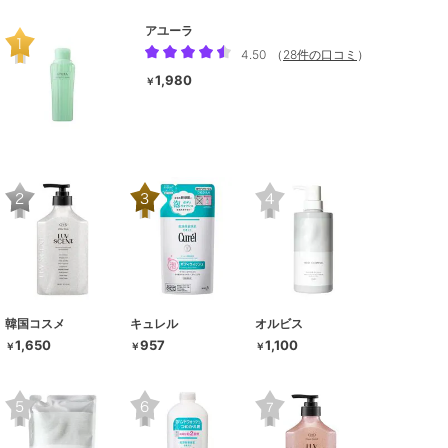
アユーラ
4.50
（
28件の口コミ
）
1,980
￥
韓国コスメ
キュレル
オルビス
1,650
957
1,100
￥
￥
￥