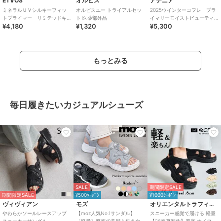
ETVOS
オルビス
アテニア
ミネラルＵＶシルキーフィッ
オルビスユー トライアルセッ
2025ウインターコフレ プラ
トプライマー リミテッドキ
ト 医薬部外品
イマリーモイストビューティ
¥4,180
¥1,320
¥5,300
ット
ー
もっとみる
毎日履きたいカジュアルシューズ
SALE
期間限定SALE
期間限定SALE
¥500ｸｰﾎﾟﾝ
¥1000ｸｰﾎﾟﾝ
ヴィヴィアン
モズ
オリエンタルトラフィック
やわらかソールレースアップ
【moz人気No.1サンダル】
スニーカー感覚で履ける 軽量