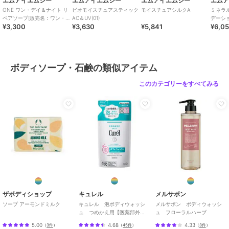
エムアイエムシー
エムアイエムシー
エムアイエムシー
エム
ONE ワン・デイ＆ナイト リ
ビオモイスチュアスティック
モイスチュアシルクA
ミネラ
ペアソープ[販売名：ワン・デ
AC＆UV(01)
デーショ
¥3,300
¥3,630
¥5,841
¥6,0
イ＆ナイト リペ
ボディソープ・石鹸の類似アイテム
このカテゴリーをすべてみる
ザボディショップ
キュレル
メルサボン
ソープ アーモンドミルク
キュレル 泡ボディウォッシ
メルサボン ボディウォッシ
ュ つめかえ用【医薬部外
ュ フローラルハーブ
品】
5.00
4.68
4.33
（
3件
）
（
45件
）
（
3件
）