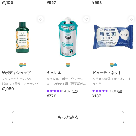
¥1,100
¥957
¥968
ザボディショップ
キュレル
ビューティネット
シャワークリーム AM
キュレル ボディウォッシ
ペリカン無添加せっけん し
250mL（香り：アーモンドミ
ュ つめかえ用【医薬部外
っとり
¥1,980
ルク）
品】
4.87
4.80
（
8件
）
（
5件
）
¥770
¥187
もっとみる