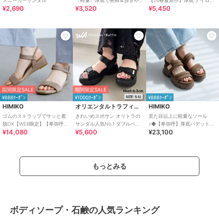
スニーカーサンダル
〔軽量〕厚底で美脚＆歩きや
【26春夏新作】厚底 ナイロン
¥2,690
¥3,520
¥5,450
すい！疲れにくいフィット感
スポーツサンダル /OT3232
のスポーツサンダル
期間限定SALE
期間限定SALE
¥888ｸｰﾎﾟﾝ
¥1000ｸｰﾎﾟﾝ
¥888ｸｰﾎﾟﾝ
HIMIKO
オリエンタルトラフィック
HIMIKO
ゴムのストラップでサッと着
きれいめスポサン オリトラの
見た目以上に軽量なソール
脱OK【WEB限定】【卑弥呼
サンダル人気No.1 ダブルベル
♪◆【卑弥呼】厚底パデットサ
¥14,080
¥5,600
¥23,100
26SS】ゴムストラップサンダ
ト スポーツサンダル /42207
ンダル/661201
ル/661250
もっとみる
ボディソープ・石鹸の人気ランキング