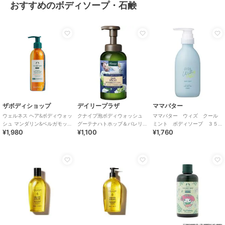
おすすめのボディソープ・石鹸
ザボディショップ
デイリープラザ
ママバター
ウェルネス ヘア&ボディウォッ
クナイプ泡ボディウォッシュ
ママバター ウィズ クール
シュ マンダリン&ベルガモット
グーテナハトホップ＆バレリ
ミント ボディソープ ３５
¥1,980
¥1,100
¥1,760
200mL
アンの香り４５０ｇ
０ｍｌ