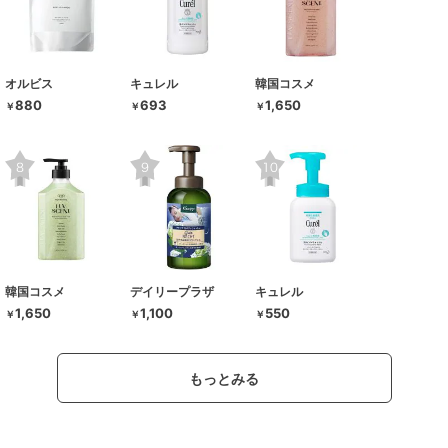
オルビス
キュレル
韓国コスメ
880
693
1,650
￥
￥
￥
韓国コスメ
デイリープラザ
キュレル
1,650
1,100
550
￥
￥
￥
もっとみる