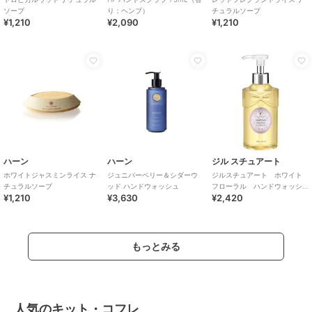
ソープ
り：ヘンプ）
チュラルソープ
¥1,210
¥2,090
¥1,210
ハーン
ハーン
ジル スチュアート
ホワイトジャスミンライス ナ
ジュニパーベリー＆シダーウ
ジルスチュアート ホワイト
チュラルソープ
ッド ハンドウォッシュ
フローラル ハンドウォッシ
¥1,210
¥3,630
¥2,420
ュ
もっとみる
人気のキット・コフレ