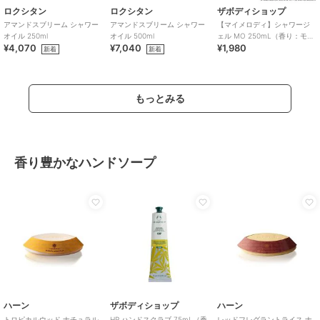
ロクシタン
ロクシタン
ザボディショップ
アマンドスブリーム シャワー
アマンドスブリーム シャワー
【マイメロディ】シャワージ
オイル 250ml
オイル 500ml
ェル MO 250mL（香り：モリ
¥4,070
¥7,040
¥1,980
ンガ）
新着
新着
もっとみる
香り豊かなハンドソープ
ハーン
ザボディショップ
ハーン
トロピカルウッド ナチュラル
HP ハンドスクラブ 75mL（香
レッドフレグラントライス ナ