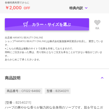
各種特典利用でさらに
￥2,000
OFF
特典内訳
カラー・サイズを選ぶ
2人
出店者:HANKYU BEAUTY ONLINE
ショップ｢HANKYU BEAUTY ONLINE｣は株式会社阪急阪神百貨店が出店し、運営していま
す。
※こちらの商品は複数のサイトで在庫を共有しておりますので、
同時にご注文があった際は、売り切れとなりご注文を承ることができない場合がございま
す。
あらかじめご了承くださいませ。
商品説明
商品番号：CF022-64692
型番：B2540211
[型番：B2540211]
ハーブの爽やかな香りが魅力的な全身用のソープです。肌を守るニガ