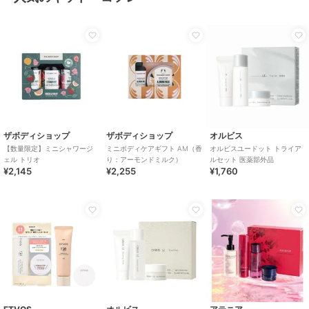
ザボディショップ
ザボディショップ
オルビス
【数量限定】ミニシャワージ
ミニボディケアギフト AM（香
オルビスユードット トライア
ェル トリオ
り：アーモンドミルク）
ルセット 医薬部外品
¥2,145
¥2,255
¥1,760