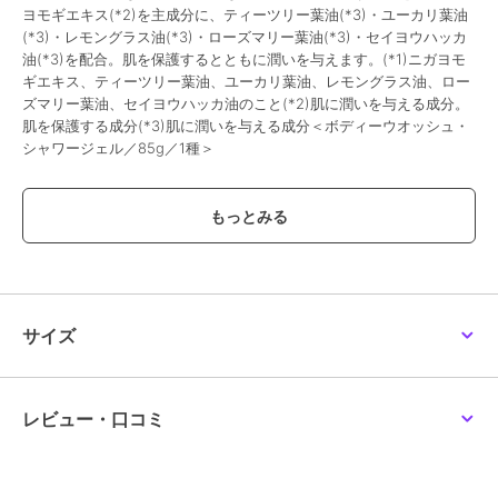
ヨモギエキス(*2)を主成分に、ティーツリー葉油(*3)・ユーカリ葉油
(*3)・レモングラス油(*3)・ローズマリー葉油(*3)・セイヨウハッカ
油(*3)を配合。肌を保護するとともに潤いを与えます。(*1)ニガヨモ
ギエキス、ティーツリー葉油、ユーカリ葉油、レモングラス油、ロー
ズマリー葉油、セイヨウハッカ油のこと(*2)肌に潤いを与える成分。
肌を保護する成分(*3)肌に潤いを与える成分＜ボディーウオッシュ・
シャワージェル／85g／1種＞
この商品は、不良品のみ返品を承ります
ブランド
エムアイエムシー
ショップ
エムアイエムシー
商品カテゴリ
ボディケア
／
ボディソープ・石
サイズ
鹸
性別タイプ
レディース
ボディケア
／
ボディソープ・石
レビュー・口コミ
鹸
カラー
-
サイズ
-