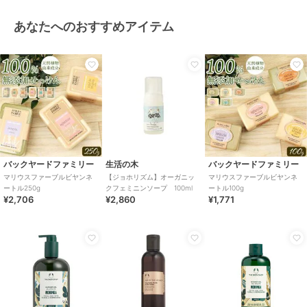
あなたへのおすすめアイテム
バックヤードファミリー
生活の木
バックヤードファミリー
マリウスファーブルビヤンネ
【ジョホリズム】オーガニッ
マリウスファーブルビヤンネ
ートル250g
クフェミニンソープ 100ml
ートル100g
¥2,706
¥2,860
¥1,771