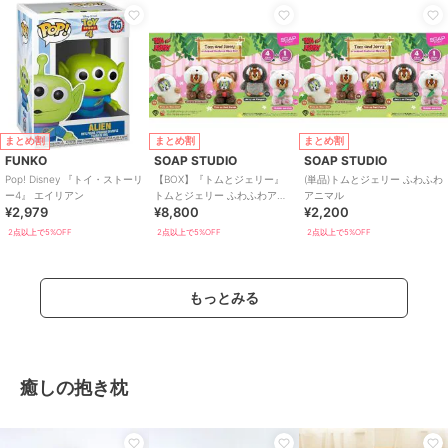
まとめ割
まとめ割
まとめ割
FUNKO
SOAP STUDIO
SOAP STUDIO
Pop! Disney 『トイ・ストーリ
【BOX】『トムとジェリー』
(単品)トムとジェリー ふわふわ
ー4』 エイリアン
トムとジェリー ふわふわアニ
アニマル
¥2,979
¥8,800
¥2,200
マル ブラインドボックス(4個
入り)
2点以上で5%OFF
2点以上で5%OFF
2点以上で5%OFF
もっとみる
癒しの抱き枕