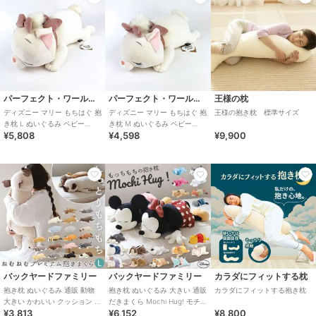
パーフェクト・ワールド・トーキョー
パーフェクト・ワールド・トーキョー
王様の枕
ディズニー マリー もちはぐ 抱
ディズニー マリー もちはぐ 抱
王様の抱き枕 標準サイズ
き枕 L ぬいぐるみ ベビー
き枕 M ぬいぐるみ ベビー
¥5,808
¥4,598
¥9,900
Disney りぶはあと ホワイト
Disney りぶはあと ホワイト
バックヤードファミリー
バックヤードファミリー
カラダにフィットする枕
抱き枕 ぬいぐるみ 通販 動物
抱き枕 ぬいぐるみ 大きい 通販
カラダにフィットする抱き枕
大きい かわいい クッション 子
だきまくら Mochi Hug! モチ
¥3,813
¥6,152
¥8,800
供 マクラ キッズ 寝具 子供
ハグ Disney ディズニ