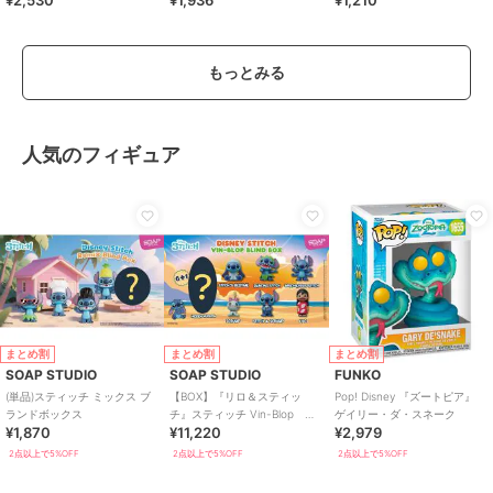
¥2,530
¥1,936
¥1,210
チン
もっとみる
人気のフィギュア
まとめ割
まとめ割
まとめ割
SOAP STUDIO
SOAP STUDIO
FUNKO
(単品)スティッチ ミックス ブ
【BOX】『リロ＆スティッ
Pop! Disney 『ズートピア』
ランドボックス
チ』スティッチ Vin-Blop
ゲイリー・ダ・スネーク
¥1,870
¥11,220
¥2,979
BOX6個入り
2点以上で5%OFF
2点以上で5%OFF
2点以上で5%OFF