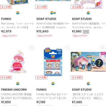
まとめ割
まとめ割
まとめ割
FUNKO
SOAP STUDIO
SOAP STUDIO
Pop! Disney 『トイ・ストーリ
SOAP STUDIO (BOX販売) ワー
SOAP STUDIO (単品販売) 『パ
ー』 ウッディ ロープ付き
ナー 100周年記念 トムとジェ
ワーパフガールズ』 おうちほ
¥2,979
¥15,840
¥1,980
リー コスプレフィギュア
っこり ぬいぐるみ ブラインド
新着
2点以上で5%OFF
2点以上で5%OFF
2点以上で5%OFF
まとめ割
まとめ割
まとめ割
FINDING UNICORN
FUNKO
SOAP STUDIO
FINDING UNICORN (単品販
FUNKO Bitty Pop! 2pk トイ・
【BOX】スティッチ ミックス
売) AAMY ゼンマイ仕掛けのお
ストーリー ウッディ＆バズ・
ブランドボックス 4個入り
¥1,650
¥1,199
¥7,480
もちゃのお城 ブラインド
ライトイヤー
BOX