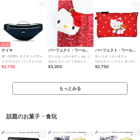
SALE
ナイキ
パーフェクト・ワールド・トーキョー
パーフェクト・ワールド・トーキョー
ｽﾎﾟｰﾂｱｸｾｻﾘｰ ナイキ ヘリテー
サンリオ ハローキティ ぬいぐ
サンリオ ハローキティ
ジ S ウエスト パック レトロ
るみエコバッグ くすみレトロ
NUU(ヌゥ) シリコン ポーチ(レ
¥2,750
¥3,300
¥2,750
シリーズ Sanrio
トロドット) miffy
もっとみる
話題のお菓子・食玩