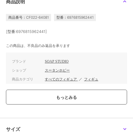
商品説明
商品番号：CF022-64081
型番：6976815962441
[型番:6976815962441]
この商品は、不良品のみ返品を承ります
ブランド
SOAP STUDIO
ショップ
スータンホビー
商品カテゴリ
すべてのフィギュア
／
フィギュ
ア
カラー
**
サイズ
**
サイズ