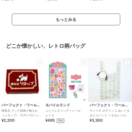
もっとみる
どこか懐かしい、レトロ柄バッグ
パーフェクト・ワールド・トーキョー
モバイルランド
パーフェクト・ワールド・トーキョー
喫茶店 マッチ箱風小物入れ
ぷくりんキャンディシール
サンリオ ポチャッコ ぬいぐる
（シロップ） PUPU FELT レト
レトロ
みエコバッグ くすみレトロシ
¥2,200
¥495
¥3,300
ロ雑貨
リーズ Sanrio
予約