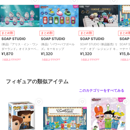
まとめ割
まとめ割
まとめ割
まとめ
SOAP STUDIO
SOAP STUDIO
SOAP STUDIO
SOAP
(単品)『アリス・イン・ワン
(単品)『パワーパフガール
SOAP STUDIO (単品販売) リ
SOAP 
ダーランド』オイスターベビ
ズ』キーキャップ
ーグ・オブ・レジェンド キー
ーナー 
¥1,870
¥1,320
¥1,320
¥15,
ー
キャップ ブラインドボックス
ェリー
2点以上で5%OFF
2点以上で5%OFF
2点以上で5%OFF
2点以上で
フィギュアの類似アイテム
このカテゴリーをすべてみる