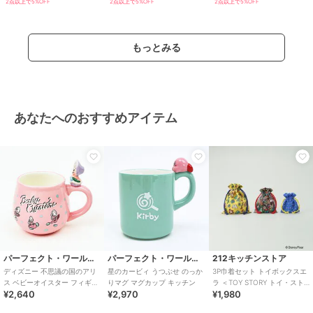
2点以上で5%OFF
2点以上で5%OFF
2点以上で5%OFF
もっとみる
あなたへのおすすめアイテム
パーフェクト・ワールド・トーキョー
パーフェクト・ワールド・トーキョー
212キッチンストア
ディズニー 不思議の国のアリ
星のカービィ うつぶせ のっか
3P巾着セット トイボックスエ
ス ベビーオイスター フィギュ
りマグ マグカップ キッチン
ラ ＜TOY STORY トイ・スト
¥2,640
¥2,970
¥1,980
ア付きマグカップ コップ
ーリー＞
Disney