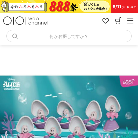
コ
ン
テ
ン
ツ
へ
何かお探しですか？
ス
キ
ッ
プ