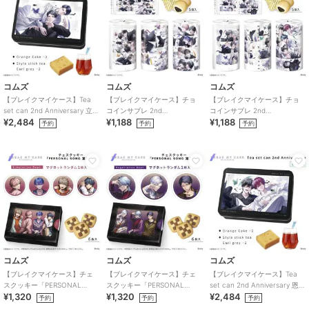
コムズ
コムズ
コムズ
【ブレイクマイケース】Tea
【ブレイクマイケース】チョ
【ブレイクマイケース】チョ
set can 2nd Anniversary 立科
コインサブレ 2nd
コインサブレ 2nd
¥2,484
¥1,188
¥1,188
吏来
Anniversary 本部・交際部
Anniversary 交渉部・特務部
予約
予約
予約
コムズ
コムズ
コムズ
【ブレイクマイケース】チェ
【ブレイクマイケース】チェ
【ブレイクマイケース】Tea
スクッキー「PERSONAL
スクッキー「PERSONAL
set can 2nd Anniversary 恩田
¥1,320
¥1,320
¥2,484
SONG 第二弾」交際部
SONG 第二弾」交渉部
灯世
予約
予約
予約