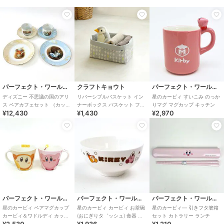
パーフェクト・ワールド・トーキョー
クラフトキョウト
パーフェクト・ワールド・トーキョー
ディズニー 不思議の国のアリ
リバーシブルバスケット イン
星のカービィ すいこみ のっか
ス ペアカフェセット （カップ
ナーボックス バスケット ファ
りマグ マグカップ キッチン
¥12,430
¥1,430
¥2,970
×2・ソーサ―×2・プレート
ブリック リビング 寝室 ぬいぐ
×2） ギフ
るみ収納
パーフェクト・ワールド・トーキョー
パーフェクト・ワールド・トーキョー
パーフェクト・ワールド・トーキョー
星のカービィ ペアマグカップ
星のカービィ カービィ お茶碗
星のカービィ― 引きフタ箸箱
カービィ＆ワドルディ カップ
(おにぎりタ゛ッシュ) 食器 ホ
セット カトラリー ランチ
マグ ランチ ティータイム キッ
ワイト