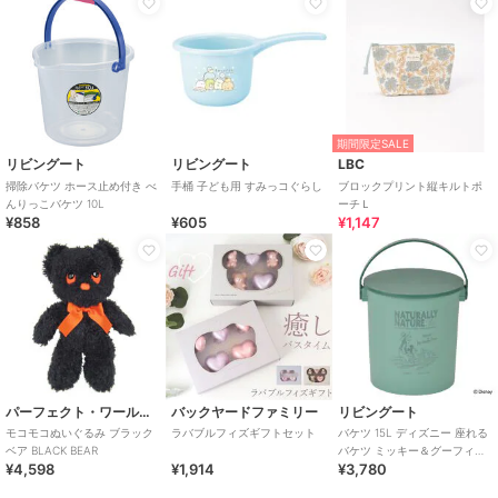
期間限定SALE
リビングート
リビングート
LBC
掃除バケツ ホース止め付き べ
手桶 子ども用 すみっコぐらし
ブロックプリント縦キルトポ
んりっこバケツ 10L
ーチＬ
¥858
¥605
¥1,147
パーフェクト・ワールド・トーキョー
バックヤードファミリー
リビングート
モコモコぬいぐるみ ブラック
ラバブルフィズギフトセット
バケツ 15L ディズニー 座れる
ベア BLACK BEAR
バケツ ミッキー＆グーフィー
¥4,598
¥1,914
¥3,780
キャプテンスタッグ