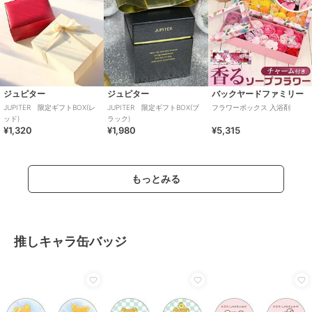
ジュピター
ジュピター
バックヤードファミリー
JUPITER 限定ギフトBOX(レ
JUPITER 限定ギフトBOX(ブ
フラワーボックス 入浴剤
ッド)
ラック)
¥1,320
¥1,980
¥5,315
もっとみる
推しキャラ缶バッジ