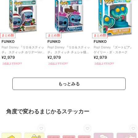
まとめ割
まとめ割
まとめ割
FUNKO
FUNKO
FUNKO
Pop! Disney 『リロ＆スティッ
Pop! Disney 『リロ＆スティッ
Pop! Disney 『ズートピア』
チ』 スティッチ ホリデーVer.
チ』 スティッチ チェシャ猫コ
ゲイリー・ダ・スネーク
¥2,979
¥2,979
¥2,979
ライト付き
スチュームVer.
2点以上で5%OFF
2点以上で5%OFF
2点以上で5%OFF
もっとみる
角度で変わるまじかるステッカー