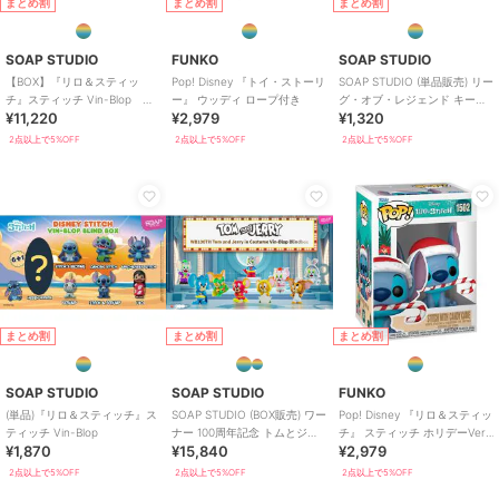
まとめ割
まとめ割
まとめ割
SOAP STUDIO
FUNKO
SOAP STUDIO
【BOX】『リロ＆スティッ
Pop! Disney 『トイ・ストーリ
SOAP STUDIO (単品販売) リー
チ』スティッチ Vin-Blop
ー』 ウッディ ロープ付き
グ・オブ・レジェンド キーキ
¥11,220
¥2,979
¥1,320
BOX6個入り
ャップ ブラインドボックス
2点以上で5%OFF
2点以上で5%OFF
2点以上で5%OFF
まとめ割
まとめ割
まとめ割
SOAP STUDIO
SOAP STUDIO
FUNKO
(単品)『リロ＆スティッチ』ス
SOAP STUDIO (BOX販売) ワー
Pop! Disney 『リロ＆スティッ
ティッチ Vin-Blop
ナー 100周年記念 トムとジェ
チ』 スティッチ ホリデーVer.
¥1,870
¥15,840
¥2,979
リー コスプレフィギュア
キャンディケーン付き
2点以上で5%OFF
2点以上で5%OFF
2点以上で5%OFF