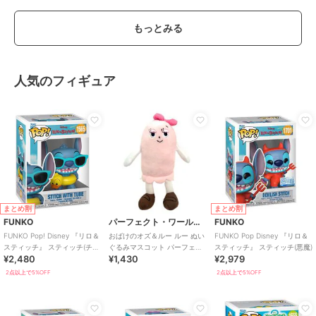
もっとみる
人気のフィギュア
まとめ割
まとめ割
FUNKO
パーフェクト・ワールド・トーキョー
FUNKO
FUNKO Pop! Disney 『リロ＆
おばけのオズ＆ルー ルー ぬい
FUNKO Pop Disney 『リロ＆
スティッチ』 スティッチ(チュ
ぐるみマスコット パーフェク
スティッチ』 スティッチ(悪魔)
¥2,480
¥1,430
¥2,979
ーバー)
トワールドトーキョー
2点以上で5%OFF
2点以上で5%OFF