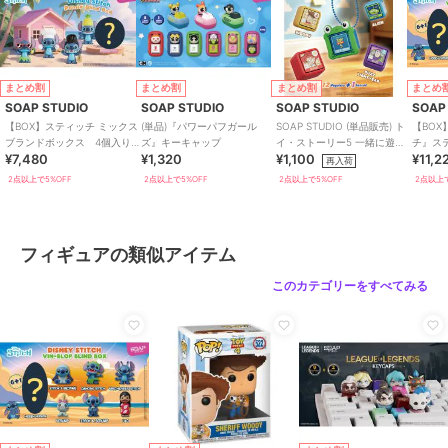
まとめ割
まとめ割
まとめ割
まとめ
SOAP STUDIO
SOAP STUDIO
SOAP STUDIO
SOAP
【BOX】スティッチ ミックス
(単品)『パワーパフガール
SOAP STUDIO (単品販売) ト
【BO
ブランドボックス 4個入り
ズ』キーキャップ
イ・ストーリー5 一緒に遊ぼ
チ』ステ
¥7,480
¥1,320
¥1,100
¥11,2
BOX
う クリッカー ブラインド
BOX6
再入荷
2点以上で5%OFF
2点以上で5%OFF
2点以上で5%OFF
2点以上で
フィギュアの類似アイテム
このカテゴリーをすべてみる