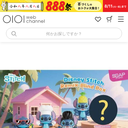
コ
ン
テ
ン
ツ
へ
何かお探しですか？
ス
キ
ッ
プ