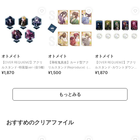
オトメイト
オトメイト
オトメイト
【OVER REQUIEMZ】アクリ
【薄桜鬼真改】カード型アク
【OVER REQUIEMZ】アクリ
ルスタンド-特装版ver-(全5種)
リルスタンド(Reproduce)（ラ
ルスタンド-カウントダウン
¥1,870
¥1,500
¥1,870
ンダム全6種）
ver-(全5種)
もっとみる
おすすめのクリアファイル