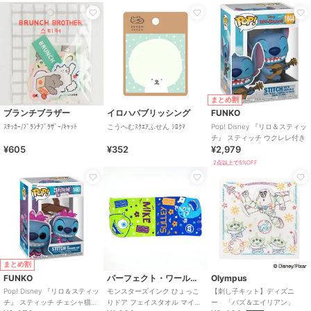
まとめ割
ブランチブラザー
イロハパブリッシング
FUNKO
ｽﾃｯｶｰ/ﾌﾞﾗﾝﾁﾌﾞﾗｻﾞｰ/ｷｬｯﾄ
こうへむｽｸｴｱふせん ｼﾛｸﾏ
Pop! Disney 『リロ＆スティッ
チ』 スティッチ ウクレレ付き
¥605
¥352
¥2,979
2点以上で5%OFF
まとめ割
FUNKO
パーフェクト・ワールド・トーキョー
Olympus
Pop! Disney 『リロ＆スティッ
モンスターズインク ひょっこ
【刺し子キット】ディズニ
チ』 スティッチ チェシャ猫コ
りドア フェイスタオル マイク
ー 「バズ＆エイリアン」