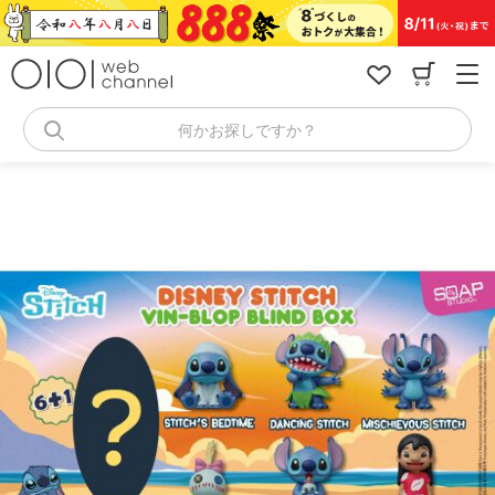
コ
ン
テ
ン
ツ
へ
何かお探しですか？
ス
キ
ッ
プ