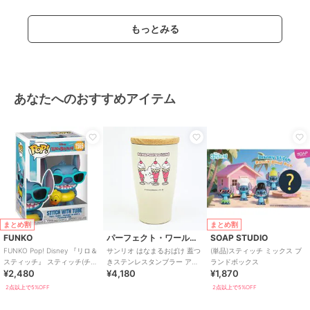
もっとみる
あなたへのおすすめアイテム
まとめ割
まとめ割
FUNKO
パーフェクト・ワールド・トーキョー
SOAP STUDIO
FUNKO Pop! Disney 『リロ＆
サンリオ はなまるおばけ 蓋つ
(単品)スティッチ ミックス ブ
スティッチ』 スティッチ(チュ
きステンレスタンブラー アイ
ランドボックス
¥2,480
¥4,180
¥1,870
ーバー)
ス パステルPOPシリーズ
Sanrio
2点以上で5%OFF
2点以上で5%OFF