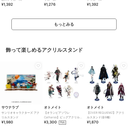
¥1,392
¥1,276
¥1,392
もっとみる
飾って楽しめるアクリルスタンド
サウナラブ
オトメイト
オトメイト
サンリオキャラクターズ アク
【オランピアソワレ
【OVER REQUIEMZ】アクリ
リルスタンド
Catharsis】ビッグアクリルス
ルスタンド(全6種)
¥1,980
¥3,300
¥1,870
タンド(全7種)
予約