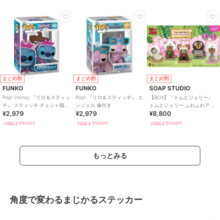
まとめ割
まとめ割
まとめ割
FUNKO
FUNKO
SOAP STUDIO
Pop! Disney 『リロ＆スティッ
Pop! 『リロ＆スティッチ』 エ
【BOX】『トムとジェリー』
チ』 スティッチ チェシャ猫コ
ンジェル 傘付き
トムとジェリー ふわふわアニ
¥2,979
¥2,979
¥8,800
スチュームVer.
マル ブラインドボックス(4個
入り)
2点以上で5%OFF
2点以上で5%OFF
2点以上で5%OFF
もっとみる
角度で変わるまじかるステッカー