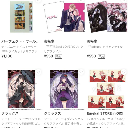
パーフェクト・ワールド・トーキョー
美松堂
美松堂
ディズニー トイストーリー
『不可抗力のI LOVE YOU』ク
『Re:blue』クリアファイル
30th ダイカットクリアファイ
リアファイル
¥1,100
¥550
¥550
ル5P シーン 文具 Disn
予約
予約
クラックス
クラックス
Eureka! STORE in OIOI
デート・ア・ライブVシングル
デート・ア・ライブVシングル
TVスペシャルアニメ「五等分
クリアファイル 時崎狂三 ゴシ
クリアファイル 夜刀神十香 ゴ
の花嫁＊」クリアファイル5種
ックドール
シックドール
セット