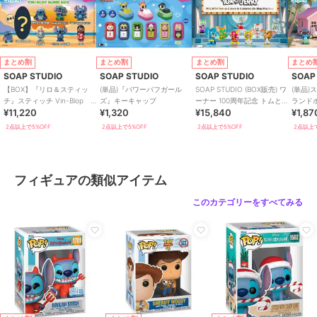
まとめ割
まとめ割
まとめ割
まとめ
SOAP STUDIO
SOAP STUDIO
SOAP STUDIO
SOAP
【BOX】『リロ＆スティッ
(単品)『パワーパフガール
SOAP STUDIO (BOX販売) ワ
(単品)
チ』スティッチ Vin-Blop
ズ』キーキャップ
ーナー 100周年記念 トムとジ
ランド
¥11,220
¥1,320
¥15,840
¥1,87
BOX6個入り
ェリー コスプレフィギュア
2点以上で5%OFF
2点以上で5%OFF
2点以上で5%OFF
2点以上で
フィギュアの類似アイテム
このカテゴリーをすべてみる