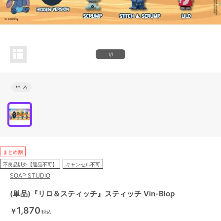
1/1
**
△
まとめ割
不良品以外【返品不可】
キャンセル不可
SOAP STUDIO
(単品)『リロ＆スティッチ』スティッチ Vin-Blop
1,870
￥
税込