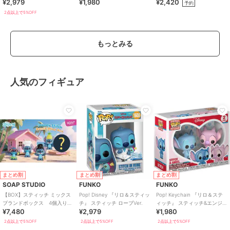
¥2,979
¥1,980
¥2,420
スチュームVer.
サリー
予約
2点以上で5%OFF
もっとみる
人気のフィギュア
まとめ割
まとめ割
まとめ割
SOAP STUDIO
FUNKO
FUNKO
【BOX】スティッチ ミックス
Pop! Disney 『リロ＆スティッ
Pop! Keychain 『リロ＆ステ
ブランドボックス 4個入り
チ』 スティッチ ローブVer.
ィッチ』 スティッチ&エンジェ
¥7,480
¥2,979
¥1,980
BOX
ル 2個セット
2点以上で5%OFF
2点以上で5%OFF
2点以上で5%OFF