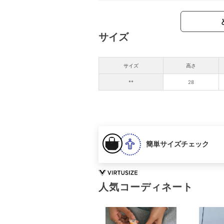
サイズ
サイズ
高さ
**
28
簡単サイズチェック
人気コーディネート