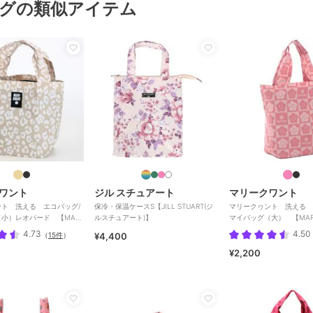
グの類似アイテム
ワント
ジル スチュアート
マリークワント
ト 洗える エコバッグ/
保冷・保温ケースS【JILL STUART(ジ
マリークヮント 洗える 
小）レオパード 【MARY
ルスチュアート)】
マイバッグ（大） 【MARY
4.73
4.50
（
15件
）
¥4,400
¥2,200