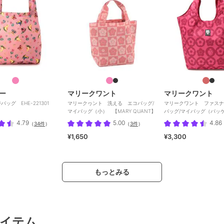
ー
マリークワント
マリークワント
ッグ EHE-221301
マリークヮント 洗える エコバッグ/
マリークワント ファスナ
マイバッグ（小） 【MARY QUANT】
バッグ/マイバッグ（パッ
いちご
4.79
5.00
4.86
（
34件
）
（
3件
）
¥1,650
¥3,300
もっとみる
イテム