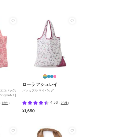
ローラ アシュレイ
エコバッグ/
パッカブル マイバッグ
 QUANT】
4.56
（
16件
）
（
23件
）
¥1,650