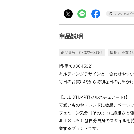
商品説明
商品番号：CF022-64059
型番：093045
[型番:09304502]
キルティングデザインと、合わせやす
毎日のお買い物から特別な日のお出か
【JILL STUART(ジルスチュアート)】
可愛いものやトレンドに敏感、ベーシ
フェミニン気分はそのままに繊細さと
JILL STUARTは自分自身のスタイ
案するブランドです。