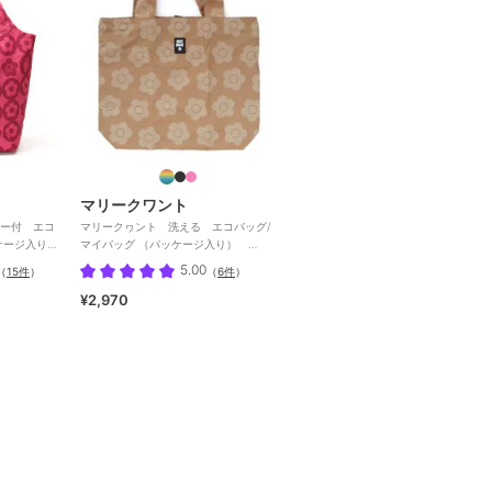
マリークワント
ー付 エコ
マリークヮント 洗える エコバッグ/
ケージ入り）
マイバッグ （パッケージ入り）
【MARY QUANT】
5.00
（
15件
）
（
6件
）
¥2,970