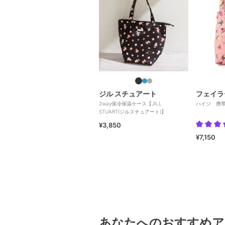
ジル スチュアート
フェイラ
2way保冷保温ケース【JILL
ハイジ 携帯バ
STUART(ジルスチュアート)】
¥3,850
¥7,150
あなたへのおすすめア