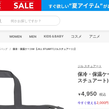
何かお探しですか？
コスメ
アニメ
KIDS＆BABY
WOMEN
MEN
ブバッグ
/
保冷・保温ケースM 【JILL STUART(ジルスチュアート)】
ジル スチュアート
保冷・保温ケース
スチュアート
4,950
￥
税込
今すぐ使える
2,000円