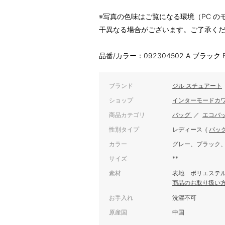
※写真の色味はご覧になる環境（PC 
干異なる場合がございます。ご了承く
品番/カラー：092304502 A ブラック
ブランド
ジル スチュアート
ショップ
インターモードカ
商品カテゴリ
バッグ
／
エコバ
性別タイプ
レディース
(
バッ
カラー
グレー、ブラック
サイズ
**
素材
表地 ポリエステル1
商品のお取り扱い
お手入れ
洗濯不可
原産国
中国