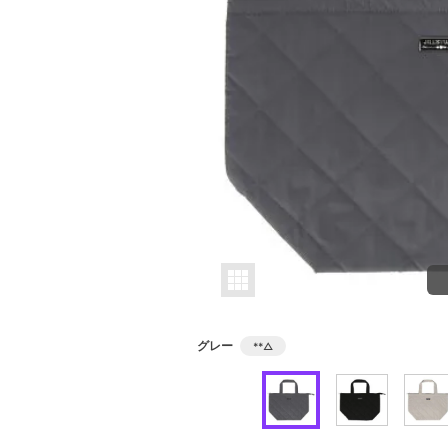
グレー
**
△