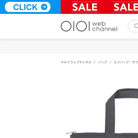
コ
ン
テ
ン
ツ
へ
ス
キ
ッ
プ
マルイウェブチャネル
/
バッグ
/
エコバッグ・サ