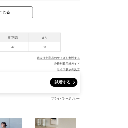
とじる
幅(下部)
まち
42
18
過去注文商品のサイズを参照する
身長別着用感ガイド
サイズ表示の見方
試着する
プライバシーポリシー