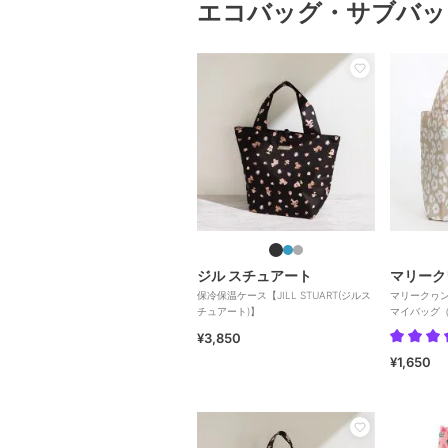
エコバッグ・サブバッ
ジル スチュアート
マリーク
保冷保温ケース【JILL STUART(ジルス
マリークヮン
チュアート)】
マイバッグ（
QUANT】
¥3,850
¥1,650