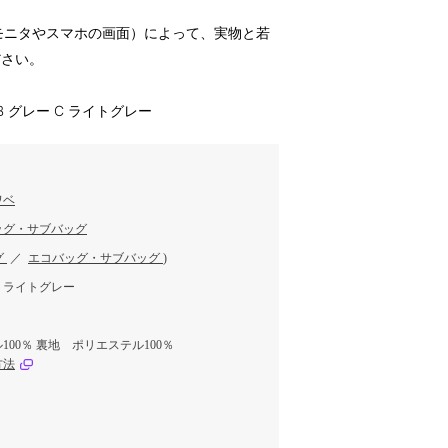
のモニタやスマホの画面）によって、実物と若
ださい。
 B グレー C ライトグレー
ワベ
ッグ・サブバッグ
グ
／
エコバッグ・サブバッグ
)
、ライトグレー
00％ 裏地 ポリエステル100％
方法