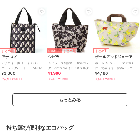
40%OFF
まとめ割
まとめ割
まとめ割
アナ スイ
シビラ
ポールアンドジョーアクセソワ
アナスイ 保冷・保温バッ
シビラ 簡易保冷・保温バッ
ポール ＆ ジョー ファスナー
グ シックハート 【ANNA
グ disfrutar（ディスフルタ
付 簡易保冷・保温バッグ
¥3,300
¥1,980
¥4,180
SUI】
ー） 【Sybilla】
ミモザとジプシー＆ヌネット
2点以上で8%OFF
2点以上で8%OFF
2点以上で8%OFF
もっとみる
持ち運び便利なエコバッグ