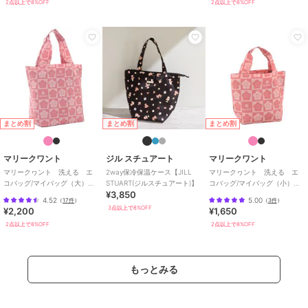
2点以上で8%OFF
2点以上で8%OFF
まとめ割
まとめ割
まとめ割
マリークワント
ジル スチュアート
マリークワント
マリークヮント 洗える エ
2way保冷保温ケース【JILL
マリークヮント 洗える エ
コバッグ/マイバッグ（大）
STUART(ジルスチュアート)】
コバッグ/マイバッグ（小）
¥3,850
【MARY QUANT】
【MARY QUANT】
4.52
5.00
（
17件
）
（
3件
）
3点以上で8%OFF
¥2,200
¥1,650
2点以上で8%OFF
2点以上で8%OFF
もっとみる