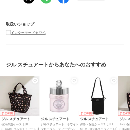
グ
カラー
ブラック、グレー、ライトグレー
サイズ
**
取扱いショップ
素材
表地 ポリエステル100％ 裏地
ポリエステル100％
商品のお取り扱い方法
お手入れ
洗濯不可
原産国
中国
ジル スチュアートからあなたへのおすすめ
まとめ割
まとめ割
まとめ
ジル スチュアート
ジル スチュアート
ジル スチュアート
ジル 
保冷保温ケース【JILL
ジルスチュアート ホワイト
保冷・保温ケースS【JILL
2way
STUART(ジルスチュアート)】
フローラル ディープヘッド
STUART(ジルスチュアート)】
STUA