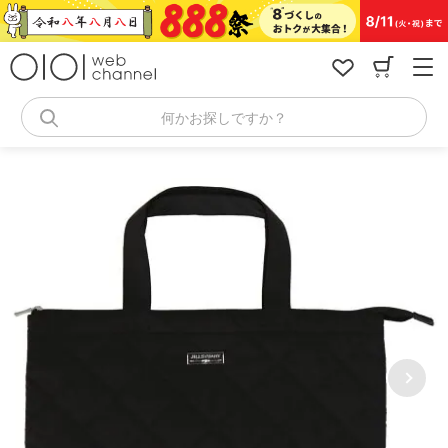
コ
ン
テ
ン
ツ
へ
何かお探しですか？
ス
キ
ッ
プ