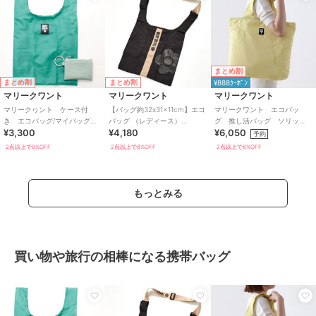
まとめ割
まとめ割
まとめ割
¥888ｸｰﾎﾟﾝ
マリークワント
マリークワント
マリークワント
マリークヮント ケース付
【バッグ約32x31x11cm】エコ
マリークワント エコバッ
き エコバッグ/マイバッグ
バッグ （レディース）
グ 推し活バッグ ソリッ
¥3,300
¥4,180
¥6,050
（パッケージ入り） 【MARY
（MARY QUANT）
ド 【MARY QUANT】
予約
QUANT】
2点以上で8%OFF
2点以上で8%OFF
2点以上で8%OFF
もっとみる
買い物や旅行の相棒になる携帯バッグ