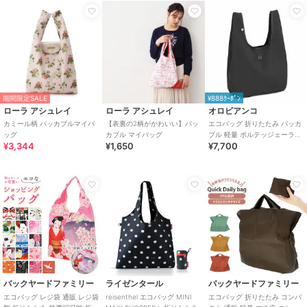
期間限定SALE
¥888ｸｰﾎﾟﾝ
ローラ アシュレイ
ローラ アシュレイ
オロビアンコ
カミール柄 パッカブルマイバ
【表裏の2柄がかわいい】パッ
エコバッグ 折りたたみ パッカ
ッグ
カブル マイバッグ
ブル 軽量 ポルテッジェーラ
¥3,344
¥1,650
¥7,700
93211
バックヤードファミリー
ライゼンタール
バックヤードファミリー
エコバッグ レジ袋 通販 レジ袋
reisenthel エコバッグ MINI
エコバッグ 折りたたみ コンパ