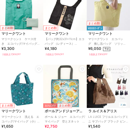
まとめ割
まとめ割
まとめ割
¥888ｸｰﾎﾟﾝ
マリークワント
マリークワント
マリークワント
マリークヮント ケース付
【バッグ約32x31x11cm】エコ
マリークワント エコバッ
き エコバッグ/マイバッグ
バッグ （レディース）
グ 推し活バッグ ソリッ
¥3,300
¥4,180
¥6,050
（パッケージ入り） 【MARY
（MARY QUANT）
ド 【MARY QUANT】
予約
QUANT】
2点以上で8%OFF
2点以上で8%OFF
2点以上で8%OFF
30%OFF
まとめ割
まとめ割
マリークワント
ポールアンドジョーアクセソワ
ラ ルイス＆アリス
マリークヮント 洗える エ
ポール ＆ ジョー エコバッグ/
LA LUICE フリルエコバッグミ
コバッグ/マイバッグ（小）
マイバッグ 空とヌネット
ニ サブバッグ ブラック ピンク
¥1,650
¥2,750
¥1,540
【MARY QUANT】
【PAUL&JOE】
ブルー グリーン イエロー