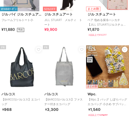
まとめ割
¥1888ｸｰﾎﾟﾝ
50%OFF
ジル バイ ジル スチュアート
ジル スチュアート
ジル スチュアート
フレームフリルトート小
JILL STUART メルティ ト
ベア 包める保冷ハンカチ
ート
【JILL STUART(ジルスチュア
¥11,880
¥9,900
¥1,870
ート)】
予約
3点以上で8%OFF
PR
PR
PR
まとめ割
バルコス
バルコス
Wpc.
【BARCOS/バルコス】エコバ
【BARCOS/バルコス】ファス
【Wpc.】バッグ しぼりバッグ
ッグ
ナー付きエコバッグ
エコバッグ 小さめ サブバッグ
コンパクト 洗濯可能 レディ
968
3,300
1,540
¥
¥
¥
ース
2点以上で10%OFF