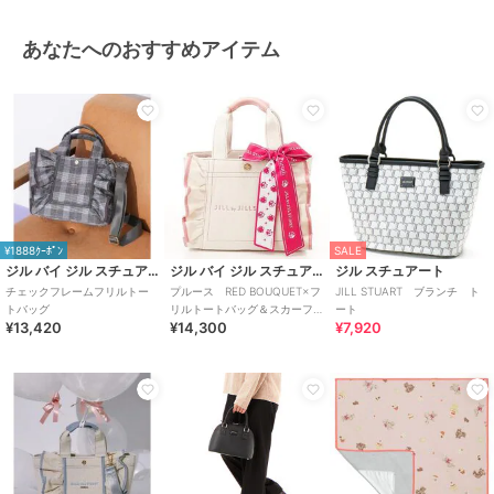
あなたへのおすすめアイテム
¥1888ｸｰﾎﾟﾝ
SALE
ジル バイ ジル スチュアート
ジル バイ ジル スチュアート
ジル スチュアート
チェックフレームフリルトー
プルース RED BOUQUET×フ
JILL STUART ブランチ ト
トバッグ
リルトートバッグ＆スカーフ
ート
¥13,420
¥14,300
¥7,920
セット