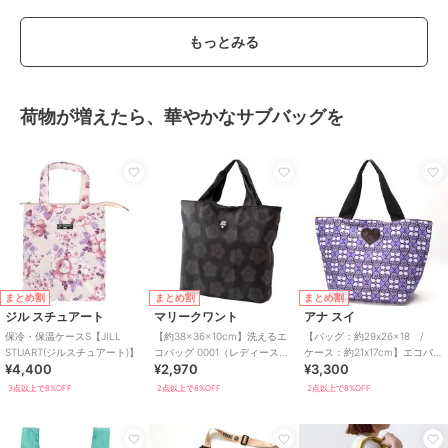
もっとみる
荷物が増えたら、華やかなサブバッグを
まとめ割
まとめ割
まとめ割
ジル スチュアート
マリークワント
アナ スイ
保冷・保温ケースS【JILL
【約38×36×10cm】洗えるエ
【バッグ：約29x26x18 /
STUART(ジルスチュアート)】
コバッグ 0001（レディース）
ケース：約21x17cm】エコバ
¥4,400
¥2,970
¥3,300
（MARY QUANT）
ッグ （ANNA SUI）
3点以上で8%OFF
2点以上で8%OFF
2点以上で8%OFF