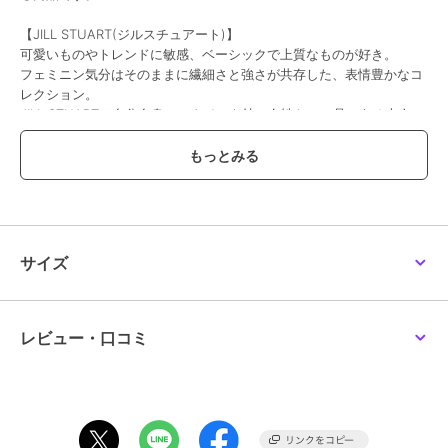
【JILL STUART(ジルスチュアート)】
可愛いものやトレンドに敏感、ベーシックで上質なものが好き。
フェミニン気分はそのままに繊細さと強さが共存した、表情豊かなコ
レクション。
JILL STUARTは自分自身のスタイルを持つ女性たちへ品のある大人フ
ェミニンを提案するブランドです。
※写真の色味はご覧になる環境（PC のモニタやスマホの画面）によっ
て、実物と若干異なる場合がございます。ご了承ください。
品番/カラー：092304502 A ブラック B グレー C ライトグレー
サイズ
ブランド
ジル スチュアート
ショップ
インターモードカワベ
レビュー・口コミ
商品カテゴリ
バッグ
／
エコバッグ・サブバッ
グ
性別タイプ
レディース
バッグ
／
エコバッグ・サブバッ