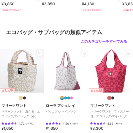
¥3,850
¥3,850
¥4,180
¥3,8
クレンズ
3点以上で8%OFF
3点以上で8%OFF
3点以上で
エコバッグ・サブバッグの類似アイテム
このカテゴリーをすべてみる
まとめ割
まとめ割
マリークワント
ローラ アシュレイ
マリークワント
マリークヮント 洗える エ
パッカブル マイバッグ
マリークワント ファスナー
コバッグ/マイバッグ（小）レ
付 エコバッグ/マイバッグ
オパード 【MARY QUANT】
（パッケージ入り）いちご
4.73
4.56
4.86
（
15件
）
（
23件
）
（
15件
）
¥1,650
¥1,650
¥3,300