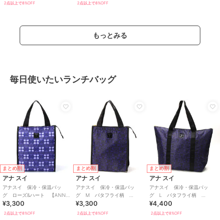
2点以上で8%OFF
2点以上で8%OFF
もっとみる
毎日使いたいランチバッグ
まとめ割
まとめ割
まとめ割
アナ スイ
アナ スイ
アナ スイ
アナスイ 保冷・保温バッ
アナスイ 保冷・保温バッ
アナスイ 保冷・保温バッ
グ ローズ&ハート 【ANNA
グ M バタフライ柄
グ L バタフライ柄
¥3,300
¥3,300
¥4,400
SUI】
【ANNA SUI】
【ANNA SUI】
2点以上で8%OFF
2点以上で8%OFF
2点以上で8%OFF