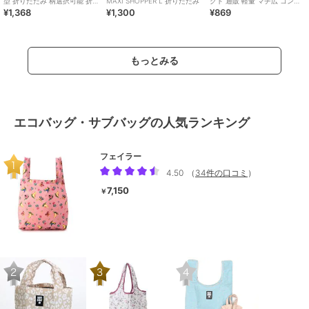
型 折りたたみ 柄選択可能 折り
MAXI SHOPPER L 折りたたみ
クト 通販 軽量 マチ広 コンビ
¥1,368
¥1,300
¥869
畳み 簡単 コンパクト コンビニ
ニ ショッピングバッグ お買い
小
物袋 手
もっとみる
エコバッグ・サブバッグの人気ランキング
フェイラー
4.50
（
34件の口コミ
）
7,150
￥