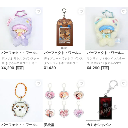
パーフェクト・ワールド・トーキョー
パーフェクト・ワールド・トーキョー
パーフェクト・ワールド・トーキョー
サンリオ リトルツインスター
ディズニー ヘラクレス インス
サンリオ リトルツインスター
ズ きぐるみマスコット キーホ
タントフォトキーホルダー 推
ズ キキ(ねこ) きぐるみマスコ
¥4,290
¥1,430
¥4,290
ルダー ララ(ねこ) キキララ
し活 Disney
ット キーホルダー キキララ
新着
新着
Sanr
Sanr
パーフェクト・ワールド・トーキョー
美松堂
カミオジャパン