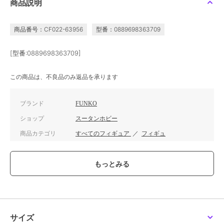
商品説明
商品番号：CF022-63956
型番：0889698363709
[型番:0889698363709]
この商品は、不良品のみ返品を承ります
ブランド
FUNKO
ショップ
スータンホビー
商品カテゴリ
すべてのフィギュア
／
フィギュ
ア
カラー
**
サイズ
**
サイズ