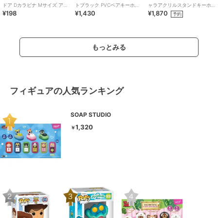
ドア Dカラビナ Mサイズ アル
トブラック PVCペアキーホル
ャラアクリルスタンドキーホ
¥198
¥1,430
¥1,870
ミアクセサリー
ダー Sanrio
ルダー （いのり）
予約
もっとみる
フィギュアの人気ランキング
SOAP STUDIO
1,320
￥