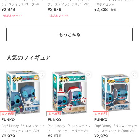
チ』 スティッチ ローブVer.
チ』 スティッチ ホリデーVer.
3.0ポアセラム
¥2,979
¥2,979
¥2,838
キャンディケーン付き
新着
2点以上で5%OFF
2点以上で5%OFF
もっとみる
人気のフィギュア
まとめ割
まとめ割
まとめ割
FUNKO
FUNKO
FUNKO
Pop! Disney 『リロ＆スティッ
Pop! Disney 『リロ＆スティッ
Pop! Disney 『リロ＆スティッ
チ』 スティッチ ローブVer.
チ』 スティッチ ホリデーVer.
チ』 スティッチ in Sand Ver.
¥2,979
¥2,979
¥2,979
キャンディケーン付き