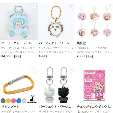
パーフェクト・ワールド・トーキョー
パーフェクト・ワールド・トーキョー
美松堂
サンリオ リトルツインスター
ちいかわ シーサー ぷっくりっ
『Re:blue』×『不可抗力のI
ズ きぐるみマスコット キーホ
たいプチボールチェン キーホ
LOVE YOU』ブラインドアク
¥4,290
¥990
¥880
ルダー キキ(パフ) キキララ
ルダー
リルキーホルダー（全6種）
新着
予約
Sanr
リビングート
パーフェクト・ワールド・トーキョー
チュウガイコウギョウ (Chugai Mining)
カラビナ キーホルダー アウト
サンリオ ハローキティ ホワイ
【おねがいアイプリ】 ミニキ