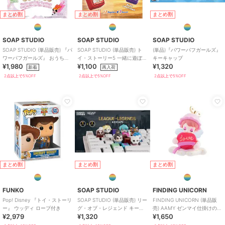
まとめ割
まとめ割
まとめ割
SOAP STUDIO
SOAP STUDIO
SOAP STUDIO
SOAP STUDIO (単品販売) 『パ
SOAP STUDIO (単品販売) ト
(単品)『パワーパフガールズ』
ワーパフガールズ』 おうちほ
イ・ストーリー5 一緒に遊ぼう
キーキャップ
¥1,980
¥1,100
¥1,320
っこり ぬいぐるみ ブラインド
クリッカー ブラインド
新着
再入荷
2点以上で5%OFF
2点以上で5%OFF
2点以上で5%OFF
まとめ割
まとめ割
まとめ割
FUNKO
SOAP STUDIO
FINDING UNICORN
Pop! Disney 『トイ・ストーリ
SOAP STUDIO (単品販売) リー
FINDING UNICORN (単品販
ー』 ウッディ ロープ付き
グ・オブ・レジェンド キーキ
売) AAMY ゼンマイ仕掛けのお
¥2,979
¥1,320
¥1,650
ャップ ブラインドボックス
もちゃのお城 ブラインド