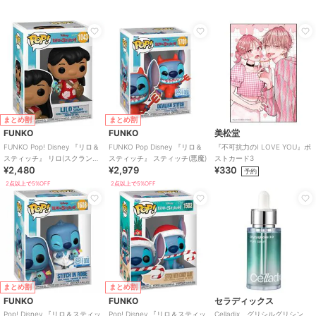
まとめ割
まとめ割
FUNKO
FUNKO
美松堂
FUNKO Pop! Disney 『リロ＆
FUNKO Pop Disney 『リロ＆
『不可抗力のI LOVE YOU』ポ
スティッチ』 リロ(スクランプ
スティッチ』 スティッチ(悪魔)
ストカード3
¥2,480
¥2,979
¥330
付き)
予約
2点以上で5%OFF
2点以上で5%OFF
まとめ割
まとめ割
FUNKO
FUNKO
セラディックス
Pop! Disney 『リロ＆スティッ
Pop! Disney 『リロ＆スティッ
Celladix グリシルグリシン