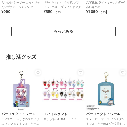
ちいかわ シーサー ぷっくりっ
『Re:blue』×『不可抗力のI
文字化化 ライトキーホルダー/
たいプチボールチェン キーホ
LOVE YOU』ブラインドアク
赤い傘の男
¥990
¥880
¥1,650
ルダー
リルキーホルダー（全6種）
予約
予約
もっとみる
推し活グッズ
パーフェクト・ワールド・トーキョー
モバイルランド
パーフェクト・ワールド・トーキョー
ディズニー ふしぎの国のアリ
推しうちわｷｰﾎﾙﾀﾞｰ ﾓﾝﾁｯﾁ
スヌーピー オラフ インスタン
ス インスタントフォトキーホ
トフォトキーホルダー2 推し活