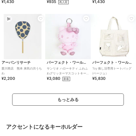
¥1,430
¥935
¥1,430
ルダー 推し活 Disney
SNOOPY
再入荷
アーバンリサーチ
パーフェクト・ワールド・トーキョー
パーフェクト・ワールド・トーキョー
栗川商店 熊本 来民の渋うち
サンリオ ハローキティ ふわふ
Toy 推し活専用トートバッグ
わ
わグリッターマスコットキー
(ベージュ）
¥2,200
¥3,080
¥5,830
リング (ピンク) 推し活 Sanrio
新着
もっとみる
アクセントになるキーホルダー