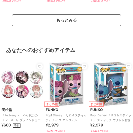
2点以上で5%OFF
2点以上で5%OFF
2点以上で5%OFF
もっとみる
あなたへのおすすめアイテム
まとめ割
まとめ割
美松堂
FUNKO
FUNKO
『Re:blue』×『不可抗力のI
Pop! Disney 『リロ＆スティッ
Pop! Disney 『リロ＆スティッ
LOVE YOU』ブラインド缶バ
チ』 ルアウ エンジェル
チ』 スティッチ ウクレレ付き
¥660
¥2,979
¥2,979
ッジ（全6種）
予約
2点以上で5%OFF
2点以上で5%OFF