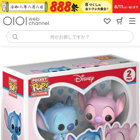
コ
ン
テ
ン
ツ
へ
何かお探しですか？
ス
キ
ッ
プ