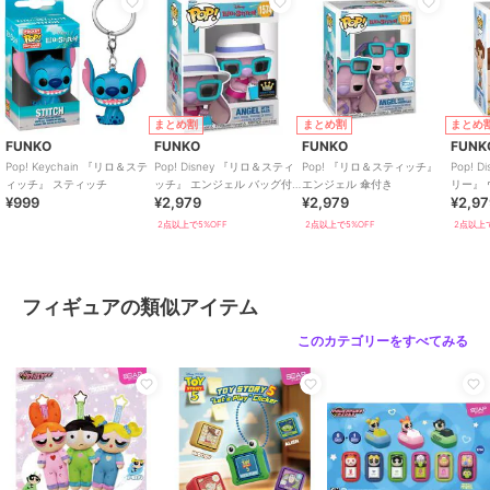
まとめ割
まとめ割
まとめ
FUNKO
FUNKO
FUNKO
FUNK
Pop! Keychain 『リロ＆ステ
Pop! Disney 『リロ＆スティ
Pop! 『リロ＆スティッチ』
Pop! 
ィッチ』 スティッチ
ッチ』 エンジェル バッグ付
エンジェル 傘付き
リー』
¥999
¥2,979
¥2,979
¥2,9
き
2点以上で5%OFF
2点以上で5%OFF
2点以上で
フィギュアの類似アイテム
このカテゴリーをすべてみる