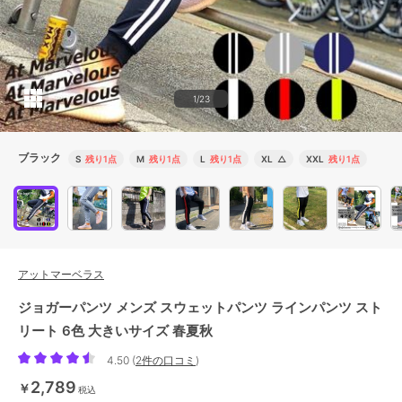
1/23
ブラック
S
残り1点
M
残り1点
L
残り1点
XL
△
XXL
残り1点
アットマーベラス
ジョガーパンツ メンズ スウェットパンツ ラインパンツ スト
リート 6色 大きいサイズ 春夏秋
4.50
(
2件の口コミ
)
2,789
￥
税込