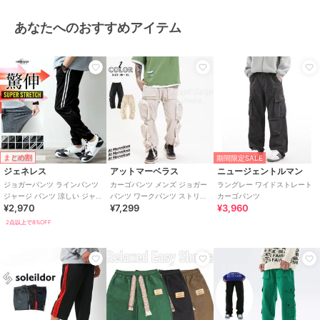
材
/
ポリエステル素材
/
ストラ
あなたへのおすすめアイテム
イプ
/
洗える
/
スキニー・スリ
ム
/
テーパード
/
ライフスタイ
ル
/
フィットネス・ヨガ
/
ウォ
ーキング・ランニング
/
アウトド
ア
/
キャンプ・レジャー
/
フッ
トサル
/
サッカー
まとめ割
期間限定SALE
ジェネレス
アットマーベラス
ニュージェントルマン
ジョガーパンツ ラインパンツ
カーゴパンツ メンズ ジョガー
ラングレー ワイドストレート
ジャージ パンツ 涼しい ジャー
パンツ ワークパンツ ストリー
カーゴパンツ
¥2,970
¥7,299
¥3,960
ジパンツ ストレッチ 部屋着
ト ビッグポケット 春夏 2色
2点以上で8%OFF