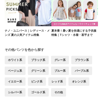
ナノ・ユニバース｜レディース・メ
夏本番！暑い夏を快適にする子供服
ンズ 夏の人気アイテム特集
特集｜Tシャツ・水着・甚平まで
その他パンツを色から探す
ホワイト系
ブラック系
グレー系
ブラウン系
ベージュ系
グリーン系
ブルー系
パープル系
イエロー系
ピンク系
レッド系
オレンジ系
シルバー系
ゴールド系
その他