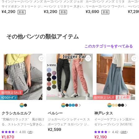
ジョガーパンツメンズはオーバーサイズパーカー・スウェット・ビッ
ラインジャージパンツ メンズ
カーゴパンツ メンズ ジョガ
カーゴパンツ メンズ ミリタ
カーゴ
グTシャツと合わせてYラインストリートに。ジムウェアやランニング
サイドボタン ストリート ジ
ーパンツ ミリタリー 大きい
リーカーゴパンツ ワークパン
ーパン
¥4,290
¥3,290
¥3,690
¥7,29
ョガーパンツ 大きいサイズ
サイズ ストリート 2色
ツ 6ポケット 3色 大きいサイ
リート 
新着
新着
新着
ウェアとしても活躍するスウェットパンツ。6色展開のラインパンツ
ズ
色
でお気に入りが見つかります。
■関連ワード
その他パンツの類似アイテム
ジョガーパンツ スウェットパンツ ラインパンツ ストリート 大きいサ
イズ ジョガーパンツ【カラー展開】6色(黒/グレー/ネイビー/赤/イエ
このカテゴリーをすべてみる
ロー/ボーダー)
【素材】スウェット
【シルエット】テーパード裾しぼり。
■スタイルタグ
ジョガーパンツ スウェットパンツ ラインパンツ ストリート
期間限定SALE
期間限定SALE
まとめ割
¥200ｸｰﾎﾟﾝ
ブランド
アットマーベラス
ショップ
zutty
クラシカルエルフ
ベルシー
神戸レタス
”究極のリラックス” 風が抜け
ジョガーパンツ レディース ス
イージーケアコットン混ガー
商品カテゴリ
パンツ
／
その他パンツ
る、ストレスフリーな穿き心
ポーツウェア ヨガパンツ ジム
ゼドレープパンツ [M3878]
¥2,599
地。サッカー素材タックワイ
ウェア ナイロンパンツ 大きい
性別タイプ
メンズ
4.00
4.42
（
1件
）
（
38件
）
ドカーブパンツ
サイズ
¥1,870
¥2,190
パンツ
／
その他パンツ