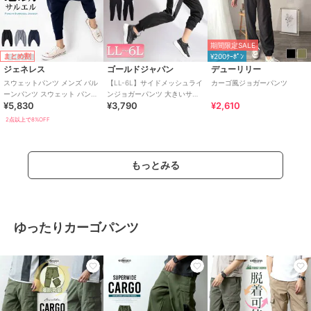
期間限定SALE
まとめ割
¥200ｸｰﾎﾟﾝ
ジェネレス
ゴールドジャパン
デューリリー
スウェットパンツ メンズ バル
【LL-6L】サイドメッシュライ
カーゴ風ジョガーパンツ
ーンパンツ スウェット パンツ
ンジョガーパンツ 大きいサイ
¥5,830
¥3,790
¥2,610
ジョガーパンツ サルエル クロ
ズ レディース
ップド
2点以上で8%OFF
もっとみる
ゆったりカーゴパンツ