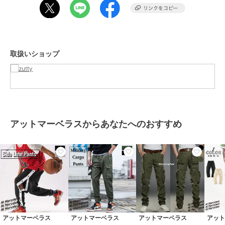
このあたりに興味のある方におすすめです。
#ストリートファッション、#黒、#ジョガーパンツ
#グレー #白ライン #部屋着、#ジムウェア #ジャージ
#ウエストゴム #春 #夏 #秋 #韓国ファッション
#カジュアルウェア #キッズ #ジュニア
取扱いショップ
#おしゃれ #かっこいい
定番人気A
【SEARCH KEYWORD】
ジョガーパンツ メンズ スウェットパンツ メンズ ラインパンツ サイ
ドライン スエットパンツ ストリート 春夏秋
アットマーベラスからあなたへのおすすめ
■こんな検索ワードで探せる
スウェットパンツ メンズ ジョガーパンツ メンズ ラインパンツ トラ
ックパンツ ストリート 6色 春夏秋
【ジョガーパンツ メンズのストリート定番】
サイドストライプ2本がスポーティーに映えるジョガーパンツメン
ズ。スウェット素材+裾しぼりでリラックス感のあるスウェットパン
ツメンズ。ウエストゴム+ドローコード仕様のラインパンツでストリ
ートカジュアルに最適です。
【こんなコーデに】
アットマーベラス
アットマーベラス
アットマーベラス
アッ