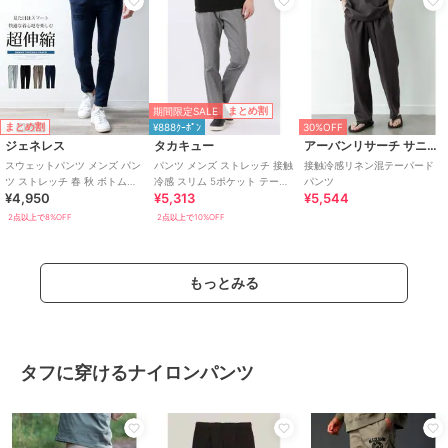
期間限定SALE
まとめ割
まとめ割
¥888ｸｰﾎﾟﾝ
30%OFF
ジェネレス
タカキュー
アーバンリサーチ サニーレーベル
スウェットパンツ メンズ パン
パンツ メンズ ストレッチ 接触
接触冷感リネン混テーパード
ツ ストレッチ 春 秋 ボトムス
冷感 スリム 5ポケット テーパ
パンツ
¥4,950
¥5,313
¥5,544
テーパードパンツ テーパード
ード ヘリンボン + クール
2点以上で8%OFF
2点以上で10%OFF
もっとみる
タフに穿けるナイロンパンツ