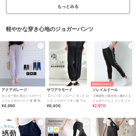
もっとみる
軽やかな穿き心地のジョガーパンツ
期間限定SALE
アクアガレージ
サワアラモード
ソレイルドール
センター切り替えジョガーパ
【パンツ】 バルーン タック ロ
【伸縮性と吸水性に優れた】
ンツジョガーパンツ 春 夏 秋
ング ジョガー リネン混 ウエス
ジョガーパンツ メンズ ジャー
¥4,990
¥9,400
¥2,970
トゴム ハイウエスト ブラック
ジ スキニー トラックパンツ
黒