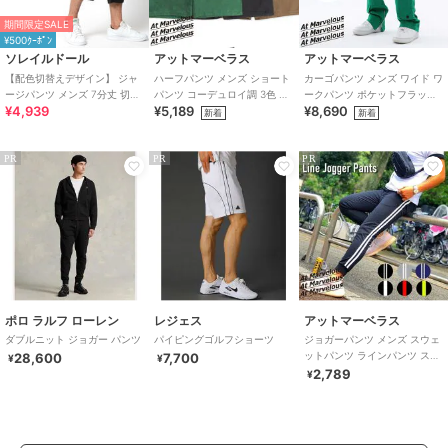
期間限定SALE
¥500ｸｰﾎﾟﾝ
ソレイルドール
アットマーベラス
アットマーベラス
【配色切替えデザイン】 ジャ
ハーフパンツ メンズ ショート
カーゴパンツ メンズ ワイド ワ
ージパンツ メンズ 7分丈 切替
パンツ コーデュロイ調 3色 大
ークパンツ ポケットフラップ
¥4,939
¥5,189
¥8,690
え メンズ
きいサイズ
ストリート 2色
新着
新着
PR
PR
PR
ポロ ラルフ ローレン
レジェス
アットマーベラス
ダブルニット ジョガー パンツ
パイピングゴルフショーツ
ジョガーパンツ メンズ スウェ
ットパンツ ラインパンツ スト
28,600
7,700
¥
¥
リート 6色 大きいサイズ 春夏
2,789
¥
秋