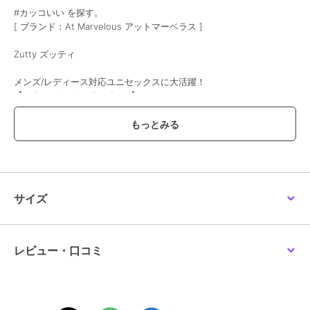
#カッコいい を探す。
[ ブランド：At Marvelous アットマーベラス ]
Zutty ズッティ
メンズ/レディース対応ユニセックスに大活躍！
【スウェットジョガーパンツ】
素材構成：スウェット(TCミニ裏毛)-ポリエステル65%、綿35%
-サイドに施したラインでコーディネートのスポーツミックスアクセ
ントに
-ストリートカジュアル、スポーツコーデ等シチュエーションを選ば
ず着回し安い１本
-やや細身でタイト目にスッキリ見せるストレートなシルエットで今
サイズ
風のかっこいいおしゃれなスウェットパンツに
-きれい目のトップスと合わせてアスレジャーコーデのポイントに。
-綿混でピリングしづらく外出できるおしゃれ部屋着としても大活躍
レビュー・口コミ
■カラー：ブラック/グレー/ネイビー/オフホワイト/レッド/イエロー
■サイズ：S/M/L/XL/XXL
■関連キーワード