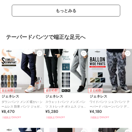
もっとみる
テーパードパンツで端正な足元へ
まとめ割
まとめ割
まとめ割
ジェネレス
ジェネレス
ジェネレス
ダウンパンツ メンズ 暖かい シ
スウェットパンツ メンズ パン
ワイドパンツ シェフパンツ テ
ームレス 防寒 パンツ ジョガー
ツ ストレッチ ボトムス ジョガ
ーパード バルーンパンツ デニ
¥8,470
¥5,280
¥4,180
パンツ テーパードパンツ 秋冬
ーパンツ テーパードパンツ ス
ム チノパン サルエルパンツ ル
黒
リム
ーズ
2点以上で8%OFF
2点以上で8%OFF
2点以上で8%OFF