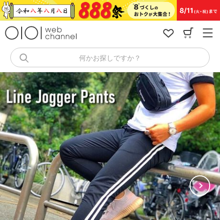
コ
ン
テ
ン
ツ
へ
何かお探しですか？
ス
キ
ッ
プ