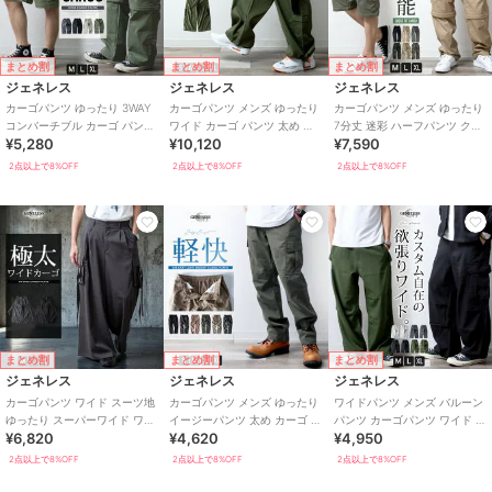
まとめ割
まとめ割
まとめ割
ジェネレス
ジェネレス
ジェネレス
カーゴパンツ ゆったり 3WAY
カーゴパンツ メンズ ゆったり
カーゴパンツ メンズ ゆったり
コンバーチブル カーゴ パンツ
ワイド カーゴ パンツ 太め お
7分丈 迷彩 ハーフパンツ クロ
¥5,280
¥10,120
¥7,590
ルーズ 太め ミリタリーパンツ
しゃれ ワイドパンツ バギーパ
ップドパンツ 脱着可能 3WAY
ンツ
2点以上で8%OFF
2点以上で8%OFF
2点以上で8%OFF
まとめ割
まとめ割
まとめ割
ジェネレス
ジェネレス
ジェネレス
カーゴパンツ ワイド スーツ地
カーゴパンツ メンズ ゆったり
ワイドパンツ メンズ バルーン
ゆったり スーパーワイド ワイ
イージーパンツ 太め カーゴ パ
パンツ カーゴパンツ ワイド パ
¥6,820
¥4,620
¥4,950
ドパンツ カーゴ パンツ 極太
ンツ 無地 カモフラ ミリタリー
ンツ ゴムウエスト ゆったり カ
ーゴ
2点以上で8%OFF
2点以上で8%OFF
2点以上で8%OFF