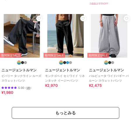
レディース
2点以上で5%OFF
パンツ
／
その他パンツ
カラー
ブラック、グレー、ネイビー、レ
ッド、オフホワイト、イエロー
サイズ
S,M,L,XL,XXL
素材
スウェット(TCミニ裏毛)-ポリエス
テル65%、綿35%
商品のお取り扱い方法
期間限定SALE
期間限定SALE
期間限定SALE
特徴
パンツ
ニュージェントルマン
ニュージェントルマン
ニュージェントルマン
綿・コットン素材
/
カットソー素
ビバリー タックライン ルーズ
モンテゴベイ セミワイド リネ
バルビュータ ワイドバギー バ
材
/
ポリエステル素材
/
ストラ
スウェットパンツ
ンタッチ イージーパンツ
ルーン スウェットパンツ
イプ
/
洗える
/
スキニー・スリ
¥2,970
¥2,475
5.00
（
1件
）
ム
/
テーパード
/
ライフスタイ
¥1,980
ル
/
フィットネス・ヨガ
/
ウォ
ーキング・ランニング
/
アウトド
ア
/
キャンプ・レジャー
/
フッ
トサル
/
サッカー
もっとみる
その他パンツ
綿・コットン素材
/
カットソー素