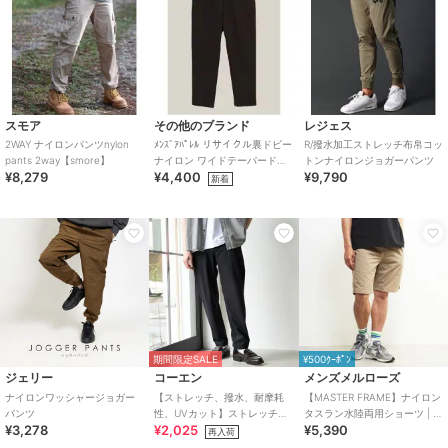
スモア
その他のブランド
レジェス
2WAY ナイロンパンツnylon
ﾒﾝｽﾞｱﾊﾟﾚﾙ リサイクル裏ドビー
R/撥水加工ストレッチ布帛コッ
pants 2way【smore】
ナイロン ワイドテーパードパ
トンナイロンジョガーパンツ
¥8,279
¥4,400
¥9,790
ンツ MENS
新着
期間限定SALE
¥500ｸｰﾎﾟﾝ
ジェリー
コーエン
メンズメルローズ
ナイロンワッシャージョガー
【ストレッチ、撥水、耐摩耗
【MASTER FRAME】ナイロン
パンツ
性、UVカット】ストレッチテ
タスラン水陸両用ショーツ | 撥
¥3,278
¥2,025
¥5,390
ックナイロンレギュラーパン
水/UVカット
再入荷
ツ