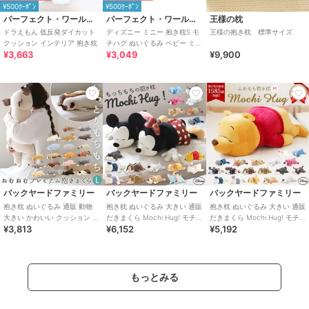
¥500ｸｰﾎﾟﾝ
¥500ｸｰﾎﾟﾝ
パーフェクト・ワールド・トーキョー
パーフェクト・ワールド・トーキョー
王様の枕
ドラえもん 低反発ダイカット
ディズニー ミニー 抱き枕S モ
王様の抱き枕 標準サイズ
クッション インテリア 抱き枕
チハグ ぬいぐるみ ベビー ミッ
¥3,663
¥3,049
¥9,900
キー&ミニー ミニーマウス Dis
バックヤードファミリー
バックヤードファミリー
バックヤードファミリー
抱き枕 ぬいぐるみ 通販 動物
抱き枕 ぬいぐるみ 大きい 通販
抱き枕 ぬいぐるみ 大きい 通販
大きい かわいい クッション 子
だきまくら Mochi Hug! モチ
だきまくら Mochi Hug! モチ
¥3,813
¥6,152
¥5,192
供 マクラ キッズ 寝具 子供
ハグ Disney ディズニ
ハグ Disney ディズニ
もっとみる