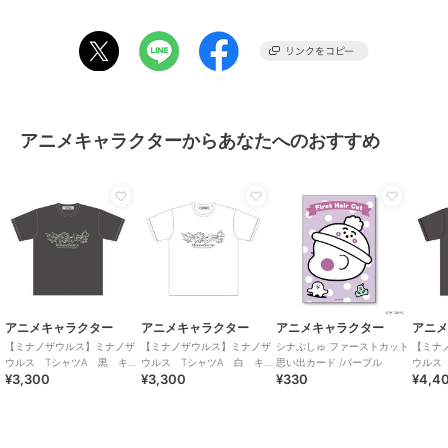
アニメキャラクターからあなたへのおすすめ
アニメキャラクター
アニメキャラクター
アニメキャラクター
アニ
【ミナノザウルス】ミナノザ
【ミナノザウルス】ミナノザ
シナぷしゅ ファーストカット
【ミナ
ウルス TシャツA 黒 キッ
ウルス TシャツA 白 キッ
思い出カード /パープル
ウルス
¥3,300
¥3,300
¥330
¥4,4
ズ
ズ
ズ