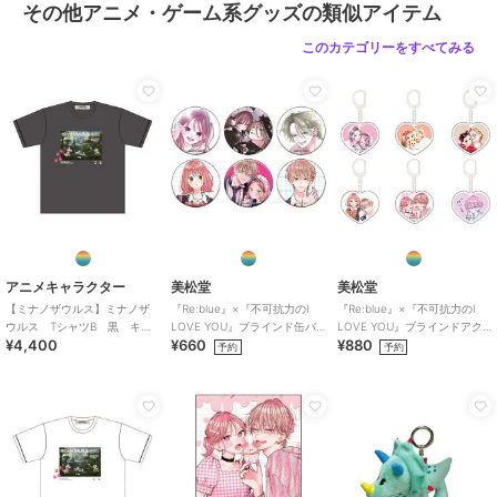
その他アニメ・ゲーム系グッズの類似アイテム
このカテゴリーをすべてみる
アニメキャラクター
美松堂
美松堂
【ミナノザウルス】ミナノザ
『Re:blue』×『不可抗力のI
『Re:blue』×『不可抗力のI
ウルス TシャツB 黒 キッ
LOVE YOU』ブラインド缶バ
LOVE YOU』ブラインドアク
¥4,400
¥660
¥880
ズ
ッジ（全6種）
リルキーホルダー（全6種）
予約
予約