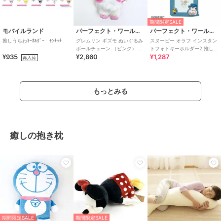
期間限定SALE
モバイルランド
パーフェクト・ワールド・トーキョー
パーフェクト・ワールド・トーキョー
推しうちわｷｰﾎﾙﾀﾞｰ ﾓﾝﾁｯﾁ
グレムリン ギズモ ぬいぐるみ
スヌーピー オラフ インスタン
ボールチェーン （ピンク） 推
トフォトキーホルダー2 推し活
¥935
¥2,860
¥1,287
し活
SNOOPY
再入荷
もっとみる
癒しの抱き枕
期間限定SALE
期間限定SALE