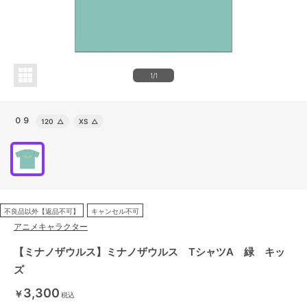
1/1
０９
120
△
XS
△
不良品以外【返品不可】
キャンセル不可
アニメキャラクター
【ミナノザウルス】ミナノザウルス TシャツA 緑 キッ
ズ
3,300
￥
税込