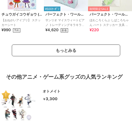
¥500ｸｰﾎﾟﾝ
期間限定SALE
チュウガイコウギョウ (Chugai Mining)
パーフェクト・ワールド・トーキョー
パーフェクト・ワールド・トーキョー
【おねがいアイプリ】 ステッ
サンリオ マイスウィートピア
ほわころくらぶ しばころちゃ
カーシート
ノ トレーディングキラキラス
ん ハート ステッカー 文具 シ
¥990
¥4,620
¥220
テッカー 全12種 コンプリート
ール
予約
新着
BOX S
もっとみる
その他アニメ・ゲーム系グッズの人気ランキング
オトメイト
3,300
￥