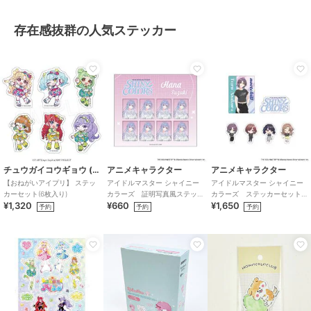
存在感抜群の人気ステッカー
チュウガイコウギョウ (Chugai Mining)
アニメキャラクター
アニメキャラクター
【おねがいアイプリ】 ステッ
アイドルマスター シャイニー
アイドルマスター シャイニー
カーセット(6枚入り)
カラーズ 証明写真風ステッ
カラーズ ステッカーセット
¥1,320
¥660
¥1,650
カー (鈴木羽那)
(283プロ ノクチル)
予約
予約
予約