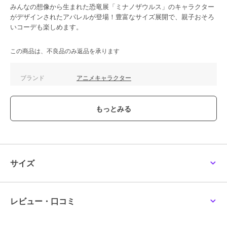
みんなの想像から生まれた恐竜展「ミナノザウルス」のキャラクター
がデザインされたアパレルが登場！豊富なサイズ展開で、親子おそろ
いコーデも楽しめます。
この商品は、不良品のみ返品を承ります
ブランド
アニメキャラクター
商品カテゴリ
すべてのその他アニメ・ゲーム系
グッズ
／
その他アニメ・ゲーム
系グッズ
カラー
０９
サイズ
120,XS
素材
綿100%
サイズ
商品のお取り扱い方法
レビュー・口コミ