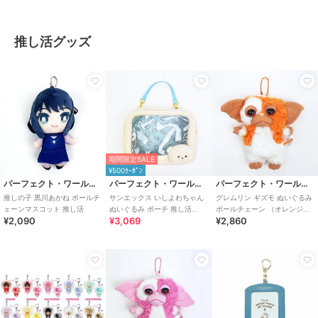
推し活グッズ
期間限定SALE
¥500ｸｰﾎﾟﾝ
パーフェクト・ワールド・トーキョー
パーフェクト・ワールド・トーキョー
パーフェクト・ワールド・トーキョー
推しの子 黒川あかね ボールチ
サンエックス いしよわちゃん
グレムリン ギズモ ぬいぐるみ
ェーンマスコット 推し活
ぬいぐるみ ポーチ 推し活
ボールチェーン （オレンジ）
¥2,090
¥3,069
¥2,860
san-x
推し活