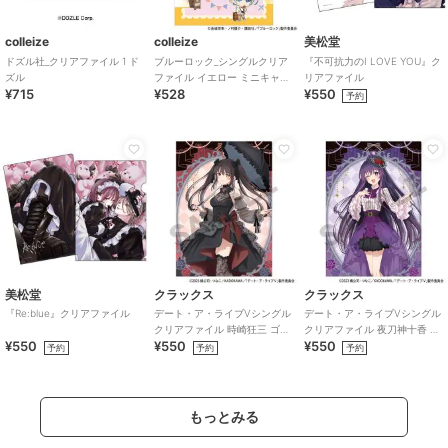
colleize
colleize
美松堂
ドズル社_クリアファイル 1 ド
ブルーロック_シングルクリア
『不可抗力のI LOVE YOU』ク
ズル
ファイル イエロー ミニキャラ
リアファイル
¥715
¥528
¥550
旅行
予約
美松堂
クラックス
クラックス
『Re:blue』クリアファイル
デート・ア・ライブVシングル
デート・ア・ライブVシングル
クリアファイル 時崎狂三 ゴシ
クリアファイル 夜刀神十香 ゴ
¥550
¥550
¥550
ックドール
シックドール
予約
予約
予約
もっとみる