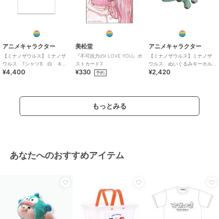
アニメキャラクター
美松堂
アニメキャラクター
【ミナノザウルス】ミナノザ
『不可抗力のI LOVE YOU』ポ
【ミナノザウルス】ミナノザ
ウルス TシャツB 白 キッ
ストカード3
ウルス ぬいぐるみキーホル
¥4,400
¥330
¥2,420
ズ
ダー Topie
予約
もっとみる
あなたへのおすすめアイテム