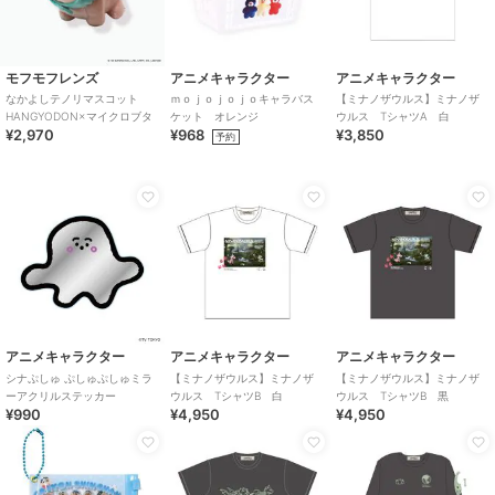
モフモフレンズ
アニメキャラクター
アニメキャラクター
なかよしテノリマスコット
ｍｏｊｏｊｏｊｏキャラバス
【ミナノザウルス】ミナノザ
HANGYODON×マイクロブタ
ケット オレンジ
ウルス TシャツA 白
¥2,970
¥968
¥3,850
予約
アニメキャラクター
アニメキャラクター
アニメキャラクター
シナぷしゅ ぷしゅぷしゅミラ
【ミナノザウルス】ミナノザ
【ミナノザウルス】ミナノザ
ーアクリルステッカー
ウルス TシャツB 白
ウルス TシャツB 黒
¥990
¥4,950
¥4,950