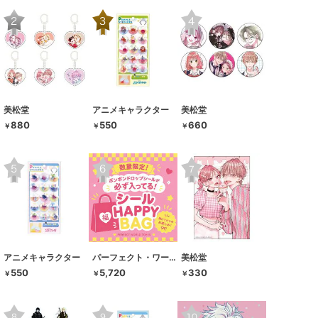
美松堂
アニメキャラクター
美松堂
880
550
660
￥
￥
￥
アニメキャラクター
パーフェクト・ワールド・トーキョー
美松堂
550
5,720
330
￥
￥
￥