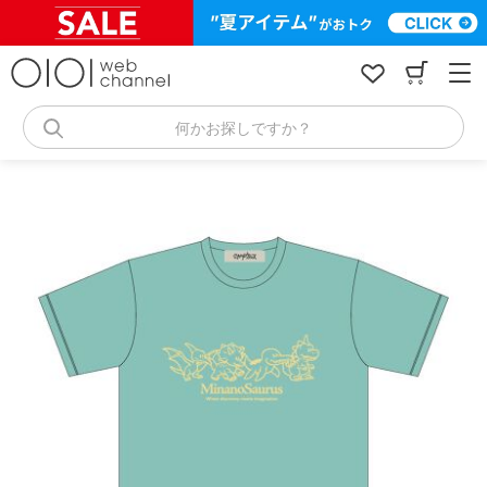
コ
ン
テ
ン
ツ
へ
何かお探しですか？
ス
キ
ッ
プ