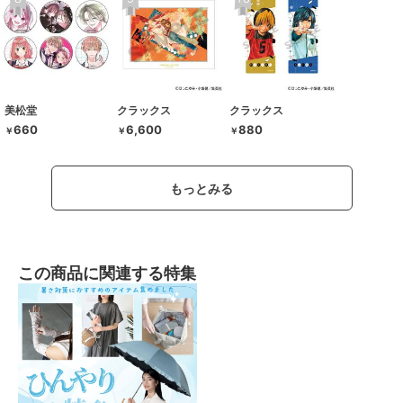
美松堂
クラックス
クラックス
660
6,600
880
￥
￥
￥
もっとみる
この商品に関連する特集