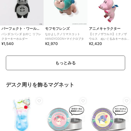
パーフェクト・ワールド・トーキョー
モフモフレンズ
アニメキャラクター
パンダコパンダ おやこ リフレ
なかよしテノリマスコット
【ミナノザウルス】ミナノザ
クターキーホルダー
HANGYODON×マイクロブタ
ウルス ぬいぐるみキーホル
¥1,540
¥2,970
¥2,420
ダー Greety
もっとみる
デスク周りを飾るマグネット