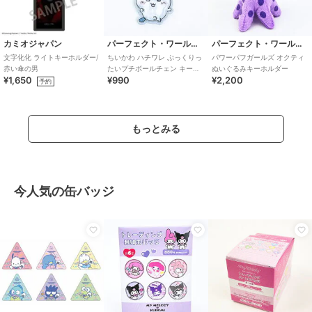
カミオジャパン
パーフェクト・ワールド・トーキョー
パーフェクト・ワールド・トーキョー
文字化化 ライトキーホルダー/
ちいかわ ハチワレ ぷっくりっ
パワーパフガールズ オクティ
赤い傘の男
たいプチボールチェン キーホ
ぬいぐるみキーホルダー
¥1,650
¥990
¥2,200
ルダー
予約
もっとみる
今人気の缶バッジ