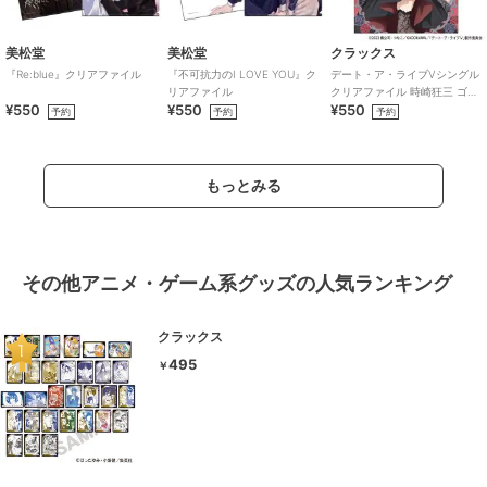
美松堂
美松堂
クラックス
『Re:blue』クリアファイル
『不可抗力のI LOVE YOU』ク
デート・ア・ライブVシングル
リアファイル
クリアファイル 時崎狂三 ゴシ
¥550
¥550
¥550
ックドール
予約
予約
予約
もっとみる
その他アニメ・ゲーム系グッズの人気ランキング
クラックス
495
￥