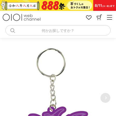
コ
ン
テ
ン
ツ
へ
何かお探しですか？
ス
キ
ッ
プ