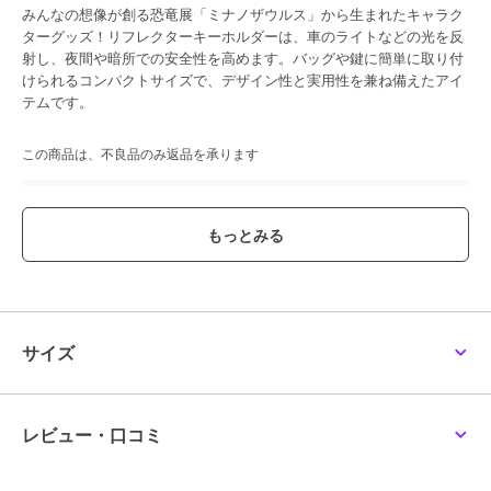
みんなの想像が創る恐竜展「ミナノザウルス」から生まれたキャラク
ターグッズ！リフレクターキーホルダーは、車のライトなどの光を反
射し、夜間や暗所での安全性を高めます。バッグや鍵に簡単に取り付
けられるコンパクトサイズで、デザイン性と実用性を兼ね備えたアイ
テムです。
この商品は、不良品のみ返品を承ります
ブランド
アニメキャラクター
商品カテゴリ
すべてのその他アニメ・ゲーム系
グッズ
／
その他アニメ・ゲーム
系グッズ
カラー
０９
サイズ
サイズ
00
素材
PVC
商品のお取り扱い方法
レビュー・口コミ