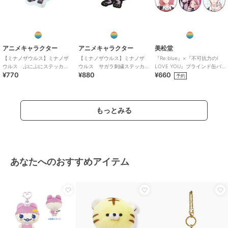
アニメキャラクター
アニメキャラクター
美松堂
【ミナノザウルス】ミナノザ
【ミナノザウルス】ミナノザ
『Re:blue』×『不可抗力のI
ウルス ぷにぷにステッカ
ウルス サガラ刺繍ステッカ
LOVE YOU』ブラインド缶バ
¥770
¥880
¥660
ー SKY-MJ
ー SKY-MJ
ッジ（全6種）
予約
もっとみる
あなたへのおすすめアイテム