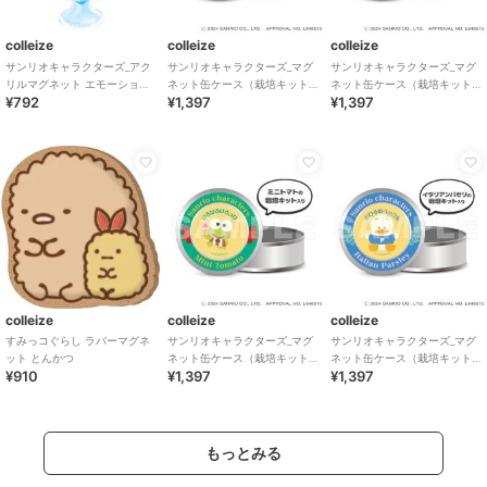
colleize
colleize
colleize
サンリオキャラクターズ_アク
サンリオキャラクターズ_マグ
サンリオキャラクターズ_マグ
リルマグネット エモーショナ
ネット缶ケース（栽培キット
ネット缶ケース（栽培キット
¥792
¥1,397
¥1,397
ルスカイドリンク ハンギョド
入り）_マイメロディ
入り）_タキシードサム
ン
colleize
colleize
colleize
すみっコぐらし ラバーマグネ
サンリオキャラクターズ_マグ
サンリオキャラクターズ_マグ
ット とんかつ
ネット缶ケース（栽培キット
ネット缶ケース（栽培キット
¥910
¥1,397
¥1,397
入り）_けろけろけろっぴ
入り）_あひるのペックル
もっとみる