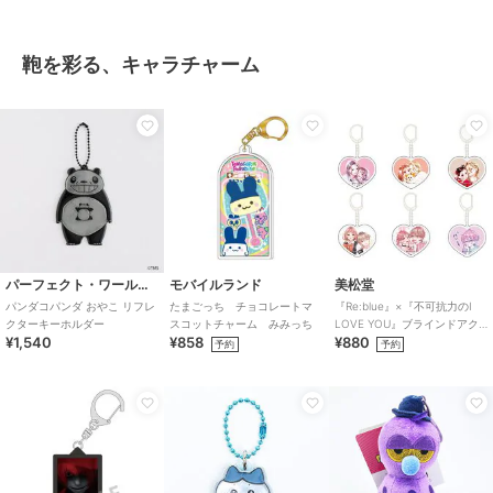
鞄を彩る、キャラチャーム
パーフェクト・ワールド・トーキョー
モバイルランド
美松堂
パンダコパンダ おやこ リフレ
たまごっち チョコレートマ
『Re:blue』×『不可抗力のI
クターキーホルダー
スコットチャーム みみっち
LOVE YOU』ブラインドアク
¥1,540
¥858
¥880
リルキーホルダー（全6種）
予約
予約