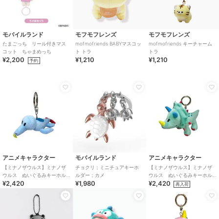
モバイルランド
モフモフレンズ
モフモフレンズ
たまごっち リール付きマス
mofmofriends BABYマスコッ
mofmofriends キーチャーム
コット ちゃまめっち
ト トラ
トラ
¥2,200
¥1,210
¥1,210
予約
アニメキャラクター
モバイルランド
アニメキャラクター
【ミナノザウルス】ミナノザ
チョクリ；ミニチュアキーホ
【ミナノザウルス】ミナノザ
ウルス ぬいぐるみキーホル
ルダー；カメ
ウルス ぬいぐるみキーホル
¥2,420
¥1,980
¥2,420
ダー Athul
ダー Topie
再入荷