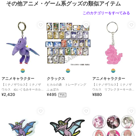
その他アニメ・ゲーム系グッズの類似アイテム
このカテゴリーをすべてみる
アニメキャラクター
クラックス
アニメキャラクター
【ミナノザウルス】ミナノザ
ヒカルの碁 トレーディング
【ミナノザウルス】ミナノザ
ウルス ぬいぐるみキーホル
ふぁぼカ
ウルス リフレクターキーホ
¥2,420
¥495
¥880
ダー SKY-MJ
ルダー Greety
予約