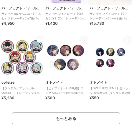
パーフェクト・ワールド・トーキョー
パーフェクト・ワールド・トーキョー
パーフェクト・ワールド・トーキョー
サンリオ はぴだんぶい 5th お
サンリオ マイメロディ 50th
サンリオ マイメロディ 50th
むすびトレーディング缶バッ
＆クロミ 20th トレーディング
トレーディングハート缶バッ
¥4,950
¥1,430
¥15,730
ジ 全6種コンプリートセット
刺繍缶バッジ Sanrio【
ジ BOXセット Sanrio
colleize
オトメイト
オトメイト
【ランダム】マッシュル-
【ピオフィオーレの晩鐘】ラ
【OVER REQUIEMZ】缶バッ
MASHLE-_トレーディング缶
ンダム缶バッジ(Reproduce)
ジ-特装版ver-(ランダム全5種)
¥5,280
¥500
¥550
バッジ/ごちきゃら【BOX／8個
（ランダム全5種）
入り】【コン
もっとみる