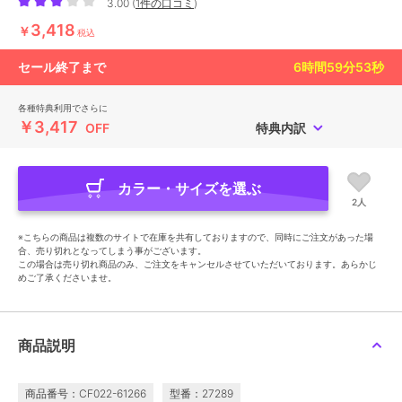
3.00
(
1件の口コミ
)
3,418
￥
税込
セール終了まで
6
時間
59
分
51
秒
各種特典利用でさらに
￥3,417
OFF
特典内訳
カラー・サイズを選ぶ
2人
※こちらの商品は複数のサイトで在庫を共有しておりますので、同時にご注文があった場
合、売り切れとなってしまう事がございます。
この場合は売り切れ商品のみ、ご注文をキャンセルさせていただいております。あらかじ
めご了承くださいませ。
商品説明
商品番号：CF022-61266
型番：27289