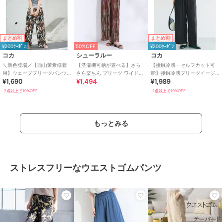
まとめ割
まとめ割
¥200ｸｰﾎﾟﾝ
50%OFF
¥200ｸｰﾎﾟﾝ
コカ
シューラルー
コカ
＼新色登場／【西山茉希様着
【洗濯機可柄が選べる】さら
【接触冷感・セルフカット可
用】ウェーブプリーツパンツ
さら楽ちん プリーツ ワイドパ
能】接触冷感プリーツイージ
¥1,690
¥1,494
¥1,989
全12色 / セルフカット可能
ンツ
ーパンツ 全2色
2点以上で10%OFF
2点以上で10%OFF
もっとみる
ストレスフリーなウエストゴムパンツ