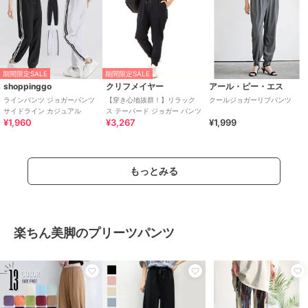
期間限定SALE
期間限定SALE
shoppinggo
クリフメイヤー
アール・ピー・エス
ラインパンツ ジョガーパンツ
【穿き心地抜群！】リラック
クールジョガーリブパンツ
サイドライン カジュアル
ス テーパード ジョガー パンツ
¥1,960
¥3,267
¥1,999
もっとみる
楽ちん美脚のプリーツパンツ