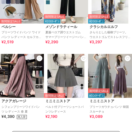
期間限定SALE
期間限定SALE
期間限定SALE
¥200ｸｰﾎﾟﾝ
¥200ｸｰﾎﾟﾝ
ベルシー
メゾンドラティール
クラシカルエルフ
プリーツワイドパンツ ワイド
夏服ベロア調ウエストゴム
さらりとした楊柳プリーツ。
パンツ レディース セルフカッ
サマープリーツイージーパン
ウエストゴムでストレスフリ
¥2,519
¥2,290
¥3,297
ト 13色 春夏ボトム カラフル
ツ
ーな穿き心地。総柄楊柳プリ
ーツパンツ
期間限定SALE
期間限定SALE
¥500ｸｰﾎﾟﾝ
アクアガレージ
ミニミニストア
ミニミニストア
シフォンプリーツワイドパン
ベルト付プリーツショートパ
プリーツガウチョパンツ 韓国
ツ レディース 春 夏
ンツレディース
スカーチョ
¥4,390
¥2,190
¥3,089
再入荷