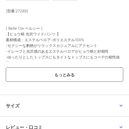
[型番:27289]
[ Belle Cie ベルシー ]
【ヒョウ柄 光沢ワイドパンツ 】
素材構成：エステルベロア-ポリエステル100%
-セクシーな豹柄がリラックスカジュアルにアクセント
-ドレープと光沢感のあるエステルベロアがヒョウ柄と好相性
-ゆったりとしたトップスにもタイトなトップスにもコーデの相性抜
群
-お出掛けとしても部屋着としても活躍するヘビロテアイテムです
カラー：ベージュ/オフベージュ
サイズ：M/L/XL
■関連キーワード
このあたりに興味のある方におすすめです。
サイズ
#ひょう柄、#アニマル柄、#ズボン
#韓国ファッション、#豹柄、#セクシー
#カジュアル、#ベロア
アニマル柄 ハイウエスト とろみ 落ち感 セクシー カジュアル 楽ちん
レビュー・口コミ