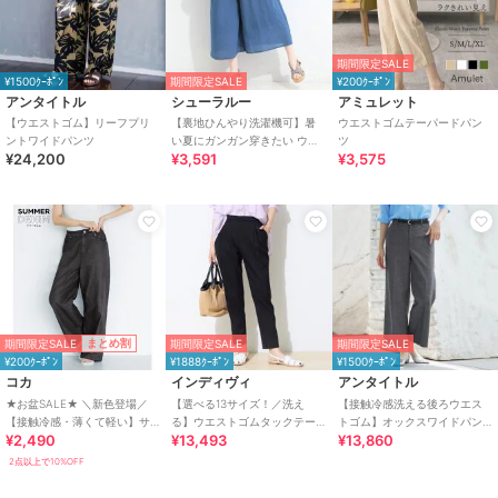
期間限定SALE
¥1500ｸｰﾎﾟﾝ
期間限定SALE
¥200ｸｰﾎﾟﾝ
アンタイトル
シューラルー
アミュレット
【ウエストゴム】リーフプリ
【裏地ひんやり洗濯機可】暑
ウエストゴムテーパードパン
ントワイドパンツ
い夏にガンガン穿きたい ウエ
ツ
¥24,200
¥3,591
¥3,575
スト総ゴム仕様の楽ちんガウ
チョパンツ
期間限定SALE
まとめ割
期間限定SALE
期間限定SALE
¥200ｸｰﾎﾟﾝ
¥1888ｸｰﾎﾟﾝ
¥1500ｸｰﾎﾟﾝ
コカ
インディヴィ
アンタイトル
★お盆SALE★ ＼新色登場／
【選べる13サイズ！／洗え
【接触冷感洗える後ろウエス
【接触冷感・薄くて軽い】サ
る】ウエストゴムタックテー
トゴム】オックスワイドパン
¥2,490
¥13,493
¥13,860
マーデニムウエストゴムイー
パード褒められパンツ
ツ
ジーパンツ 全4色
2点以上で10%OFF