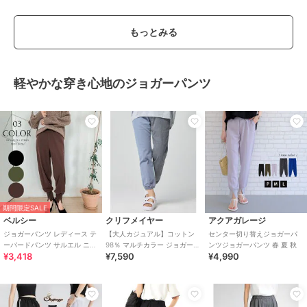
もっとみる
軽やかな穿き心地のジョガーパンツ
期間限定SALE
ベルシー
クリフメイヤー
アクアガレージ
ジョガーパンツ レディース テ
【大人カジュアル】コットン
センター切り替えジョガーパ
ーパードパンツ サルエル ニュ
98％ マルチカラー ジョガーパ
ンツジョガーパンツ 春 夏 秋
¥3,418
¥7,590
¥4,990
アンスカラー ウエストゴム 3
ンツ
色