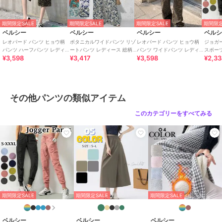
ヒョウ柄パンツは、リラックスカジュアルにアクセント。
レディースコーデのバリエーションが広がる、ヒョウ柄パンツのおす
期間限定SALE
期間限定SALE
期間限定SALE
期間限定
すめポイントをぜひお試しください。■素材とサイズ感
ベルシー
ベルシー
ベルシー
ベル
レオパード パンツ ヒョウ柄
ボタニカルワイドパンツ リゾ
レオパード パンツ ヒョウ柄
ジョガ
【素材構成】
パンツ ハーフパンツ レディ
ートパンツ レディース 総柄
パンツ ワイドパンツ レディ
スポー
¥3,598
¥3,417
¥3,598
¥2,3
ース アニマル柄 Y2K 大きい
リーフ柄 6色 大きいサイズ
ース アニマル柄 Y2K ハイウ
ジムウ
エステルベロア-ポリエステル100%
サイズ
エスト
大きい
ベロア素材×ヒョウ柄のヒョウ柄ワイドイージーパンツ。ドレープと
光沢感が魅力です。
その他パンツの類似アイテム
【サイズ感】
このカテゴリーをすべてみる
ベロア素材×ヒョウ柄で、シルエットを綺麗に見せます。
詳細スペックは画像欄からご確認ください。
■お手入れ方法
【洗濯】
家庭で洗える素材ですが、初回は単独洗い推奨。
裏返してネット使用、洗濯機の弱水流コースまたは手洗いがおすすめ
期間限定SALE
期間限定SALE
期間限定SALE
です。
乾燥機の使用は縮みの原因になるため、陰干しでお願いします。
ベルシー
ベルシー
ベルシー