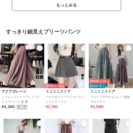
もっとみる
すっきり細見えプリーツパンツ
期間限定SALE
期間限定SALE
¥500ｸｰﾎﾟﾝ
アクアガレージ
ミニミニストア
ミニミニストア
シフォンプリーツワイドパン
ベルト付プリーツショートパ
プリーツガウチョパンツ 韓国
ツ レディース 春 夏
ンツレディース
スカーチョ
¥4,390
¥2,190
¥3,089
再入荷