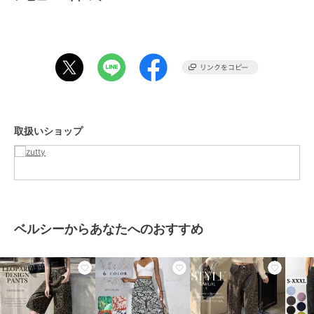
おしゃれ 総ゴム ロングパンツ ズボン 韓国ファッション
20代 30代 40代 50代
定番人気A
■こんなシーンで活躍するヒョウ柄ワイドイージーパンツ
【ストリート・個性派コーデ】
ヒョウ柄パンツは、コーデの主役になる存在感。
シンプルなトップスと合わせるだけで、一気にこなれた印象に。
取扱いショップ
【デート・お出かけ】
レオパード柄の柄が女性らしさをプラス。
タイトめなトップスと合わせてバランス◎
【韓国ファッション】
ヒョウ柄は、韓国ファッションのトレンドアイテム。
ガウチョ感覚で履けるワイドシルエットです。
ベルシーからあなたへのおすすめ
【スタイリング提案】
・トップス: シャツ / ブラウス / Tシャツ / カットソー / ニット
・アウター: ジャケット / コート / カーディガン / パーカー
・足元: スニーカー / パンプス / ローファー / ブーツ
・バッグ: ショルダーバッグ / トートバッグ / ハンドバッグ