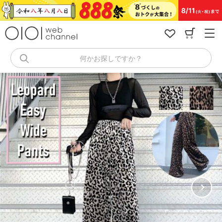
コ
ン
テ
ン
ツ
へ
何かお探しですか？
ス
キ
ッ
プ