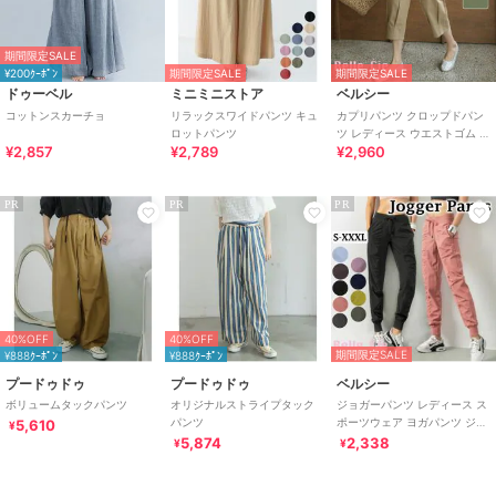
期間限定SALE
¥200ｸｰﾎﾟﾝ
期間限定SALE
期間限定SALE
ドゥーベル
ミニミニストア
ベルシー
コットンスカーチョ
リラックスワイドパンツ キュ
カプリパンツ クロップドパン
ロットパンツ
ツ レディース ウエストゴム タ
¥2,857
¥2,789
¥2,960
ック入り 7分丈 韓国ファッシ
ョン
PR
PR
PR
40%OFF
40%OFF
期間限定SALE
¥888ｸｰﾎﾟﾝ
¥888ｸｰﾎﾟﾝ
プードゥドゥ
プードゥドゥ
ベルシー
ボリュームタックパンツ
オリジナルストライプタック
ジョガーパンツ レディース ス
パンツ
ポーツウェア ヨガパンツ ジム
5,610
¥
ウェア ナイロンパンツ 大きい
5,874
2,338
¥
¥
サイズ