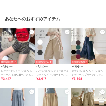
サイズ
M,L,XL
素材
エステルベロア-ポリエステル10
0%
あなたへのおすすめアイテム
商品のお取り扱い方法
特徴
パンツ
ポリエステル素材
/
アニマル柄
/
レオパード柄
/
ルーズストレート
/
ストレートパンツ
その他パンツ
ポリエステル素材
/
アニマル柄
/
期間限定SALE
期間限定SALE
期間限定SALE
レオパード柄
/
ルーズストレート
ベルシー
ベルシー
ベルシー
/
ストレートパンツ
レオパードショートパンツ レ
ハーフパンツ レディース キュ
ガウチョパンツ ワイドパンツ
ディース ヒョウ柄パンツ Y2K
ロット ワイドショートパンツ
レディース プリーツシフォン
¥3,417
¥3,417
¥3,598
ストリート ミニ丈 大きいサイ
ガウチョ 膝丈 ナチュラル 3色
シフォン ロング ウエストゴム
ズ
きれいめ