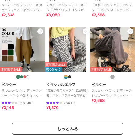
【シワ・形くずれ対策】
ジョガーパンツ レディース ス
ガウチョパンツ レディース ラ
千鳥格子パンツ 裏ボアパンツ
ポーツウェア ヨガパンツ ジム
ップ 5色 ウエストゴム きれい
ワイドパンツ ストレートパン
洗濯後は軽く形を整えて干すと、キレイなシルエットを保てます。
¥2,338
¥3,059
¥3,598
ウェア ナイロンパンツ 大きい
め 春夏
ツ あったか 韓国 レディース
アイロンは中温で当て布を使用してください。
サイズ
■カラーバリエーション
詳細は画像欄をご確認ください。複数カラー展開で気分やシーンに合
わせて選べます。
ヒョウ柄パンツ / レオパード柄 / ヒョウ柄 / レオパード / ガウチョ /
ワイドパンツ / レディース / 韓国ファッション
期間限定SALE
期間限定SALE
¥200ｸｰﾎﾟﾝ
期間限定SALE
期間限定セール開催中
ベルシー
クラシカルエルフ
ベルシー
ブランド
ベルシー
サルエルパンツ レディース バ
”究極のリラックス” 風が抜け
スウェットパンツ レディース
ルーンパンツ 6色 きれいめ 大
る、ストレスフリーな穿き心
ジョガーパンツ スウェット ル
ショップ
zutty
¥2,698
人モード
地。サッカー素材タックワイ
ームウェア ストリート 裏毛
3.00
4.00
（
2件
）
（
1件
）
ドカーブパンツ
商品カテゴリ
パンツ
／
その他パンツ
¥3,148
¥1,870
性別タイプ
レディース
パンツ
／
その他パンツ
もっとみる
カラー
オフベージュ、ベージュ