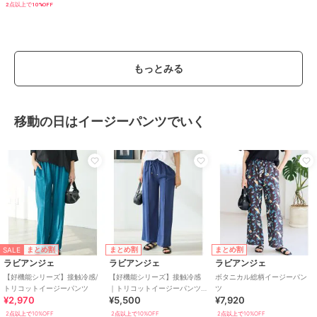
2点以上で10%OFF
もっとみる
移動の日はイージーパンツでいく
SALE
まとめ割
まとめ割
まとめ割
ラビアンジェ
ラビアンジェ
ラビアンジェ
【好機能シリーズ】接触冷感/
【好機能シリーズ】接触冷感
ボタニカル総柄イージーパン
トリコットイージーパンツ
｜トリコットイージーパンツ
ツ
¥2,970
¥5,500
¥7,920
｜楽なのに美脚/ストレッチ/セ
ットアップ対応
2点以上で10%OFF
2点以上で10%OFF
2点以上で10%OFF