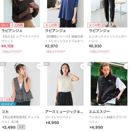
SALE
まとめ割
まとめ割
まとめ割
ラビアンジェ
ラビアンジェ
ラビアンジェ
【洗える】シアースリーブリ
【好機能シリーズ】接触冷感
ピンタックスリットジョガー
ブニット
｜トリコットワイドプルオー
パンツ
¥4,158
¥2,970
¥6,930
バー｜盛夏も涼しく上品に/洗
練シルエット♪
2点以上で10%OFF
2点以上で10%OFF
2点以上で10%OFF
PR
PR
PR
まとめ割
¥200ｸｰﾎﾟﾝ
コカ
アースミュージック＆エコロジー
エムエスジー
【西山茉希様着用】チュール
コードレースベスト
ワンポイント刺繍ロゴワーク
ベスト 全2色
ベスト
4,950
¥
2,490
4,950
新着
¥
¥