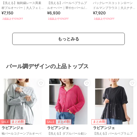
【洗える】袖刺繍レース異素
【洗える】パールペプラムプ
バックレースコットンローン
材プルオーバー｜大人フェミ
ルオーバー｜華やかパール/大
ドルマンブラウス｜大人ナチ
¥7,150
¥6,930
¥7,920
ニン/きれいめ/ボリューム袖/体
人フェミニン/異素材ドッキン
ュラル/後ろ姿映え/ドルマンス
型カバー
グ/体型カバー
リーブ/体型カバー
2点以上で10%OFF
2点以上で10%OFF
2点以上で10%OFF
もっとみる
パール調デザインの上品トップス
SALE
SALE
まとめ割
まとめ割
まとめ割
ラビアンジェ
ラビアンジェ
ラビアンジェ
袖パールコクーンプルオーバ
【洗える】ダブルパール釦シ
【洗える】パールペプラムプ