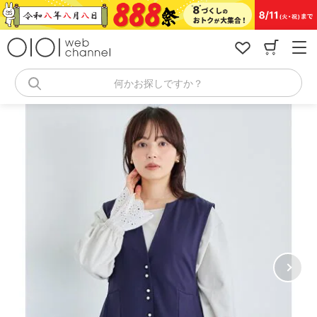
コ
ン
テ
ン
ツ
へ
何かお探しですか？
ス
キ
ッ
プ