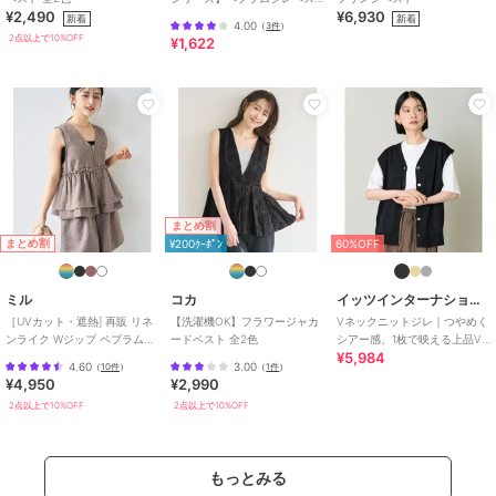
¥2,490
¥6,930
ト/通勤・セットアップ対応
カラー
83ﾈｲﾋﾞｰ、03ﾌﾞﾗｯｸ、61ﾍﾞｰｼﾞｭ
新着
新着
4.00
（
3件
）
2点以上で10%OFF
¥1,622
サイズ
M,LL,3L,4L,5L
素材
レーヨン 62%
ナイロン 33%
ポリウレタン 5%
商品のお取り扱い方法
お手入れ
洗濯機
特徴
トップス
まとめ割
まとめ割
¥200ｸｰﾎﾟﾝ
60%OFF
ナイロン
/
カットソー素材
/
レ
ーヨン素材
/
無地
/
ノースリー
ブ
/
LL･13号以上あり
/
大きいサ
ミル
コカ
イッツインターナショナル
イズあり
/
洗える
/
吸水速乾加
［UVカット・遮熱] 再販 リネ
【洗濯機OK】フラワージャカ
Vネックニットジレ｜つやめく
工
/
ストレッチ
/
パーティー・
ンライク Wジップ ペプラムジ
ードベスト 全2色
シアー感、1枚で映える上品V
¥5,984
レ 【mil/ミル】
ネックジレ
結婚式・二次会
/
セレモニー・入
4.60
3.00
（
10件
）
（
1件
）
学式・卒業式
/
レギュラー丈(ト
¥4,950
¥2,990
ップス)
2点以上で10%OFF
2点以上で10%OFF
ベスト・ジレ
ナイロン
/
カットソー素材
/
レ
もっとみる
ーヨン素材
/
無地
/
ノースリー