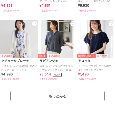
ー
アーニットカーディガン
ルオーバー｜華やかパール/大
¥4,851
¥4,851
¥6,930
人フェミニン/異素材ドッキン
グ/体型カバー
2点以上で10%OFF
2点以上で10%OFF
2点以上で10%OFF
SALE
期間限定SALE
まとめ割
まとめ割
まとめ割
クチュールブローチ
ラビアンジェ
アロッタ
【洗える・パール調釦】愛さ
スキッパーフリル衿ブラウス
【イージーケア】パール調ボ
れシアーカーディガン
｜大人フェミニン/フリルカラ
タンデザインブラウス
¥4,990
¥5,544
¥1,490
ー/パール釦/フレアスリーブ/V
再入荷
ネック
2点以上で10%OFF
2点以上で10%OFF
3点以上で10%OFF
もっとみる