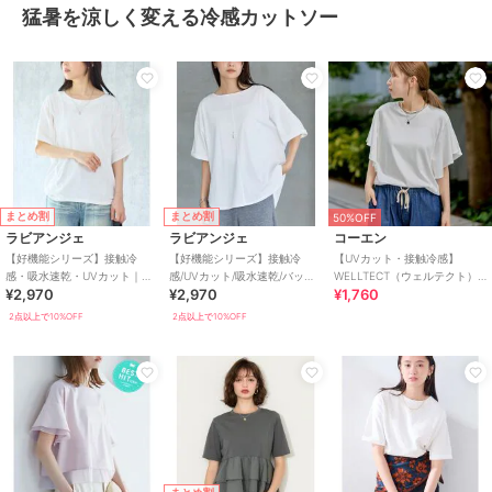
猛暑を涼しく変える冷感カットソー
まとめ割
まとめ割
50%OFF
ラビアンジェ
ラビアンジェ
コーエン
【好機能シリーズ】接触冷
【好機能シリーズ】接触冷
【UVカット・接触冷感】
感・吸水速乾・UVカット｜切
感/UVカット/吸水速乾/バック
WELLTECT（ウェルテクト）
¥2,970
¥2,970
¥1,760
替ワイドドルマンプルオーバ
タックプルオーバー｜キレイ
USAコットン フレアスリーブ
ー
見えTシャツ
Tシャツ（イ
2点以上で10%OFF
2点以上で10%OFF