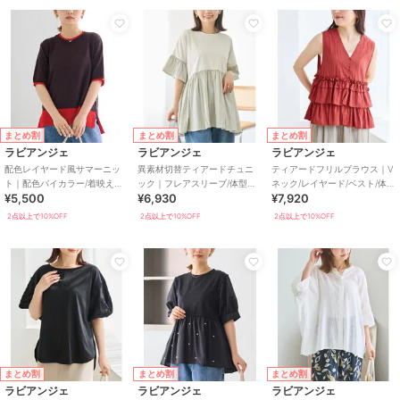
まとめ割
まとめ割
まとめ割
ラビアンジェ
ラビアンジェ
ラビアンジェ
配色レイヤード風サマーニッ
異素材切替ティアードチュニ
ティアードフリルブラウス｜V
ト｜配色バイカラー/着映えト
ック｜フレアスリーブ/体型カ
ネック/レイヤード/ベスト/体型
¥5,500
¥6,930
¥7,920
ップス/サラサラ快適/体型カバ
バー
カバー
ー
2点以上で10%OFF
2点以上で10%OFF
2点以上で10%OFF
まとめ割
まとめ割
まとめ割
ラビアンジェ
ラビアンジェ
ラビアンジェ