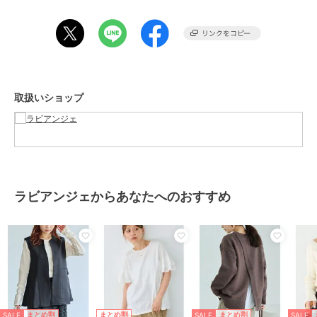
・スキッパーパールプルオーバー 品番:5760045
・ボリュームスリーブワンピース 品番：5760046
・お手入れ方法：洗濯機可
・パールボタン
・セットアップ対応
取扱いショップ
・マルチサイズ/大きいサイズ対応(M/LL/3L/4L/5L)
---------------------------------------
透け感：なし
裏地：なし
伸縮性：あり
ラビアンジェからあなたへのおすすめ
生地の厚さ：普通
---------------------------------------
【お買いものをよりお楽しみいただく為に♪】
▼商品のお気に入り登録(ハートマークをクリック)
お気に入りアイテムの再入荷やセールの通知も受け取ることができま
す。
SALE
SALE
SALE
まとめ割
まとめ割
まとめ割