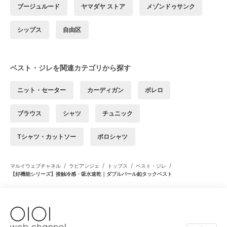
ブージュルード
ヤマダヤ ストア
メゾンドゥサンク
シップス
自由区
ベスト・ジレを関連カテゴリから探す
ニット・セーター
カーディガン
ボレロ
ブラウス
シャツ
チュニック
Tシャツ・カットソー
ポロシャツ
/
/
/
/
マルイウェブチャネル
ラビアンジェ
トップス
ベスト・ジレ
【好機能シリーズ】接触冷感・吸水速乾｜ダブルパール釦タックベスト