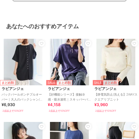
ブ
/
LL･13号以上あり
/
大きいサ
イズあり
/
洗える
/
吸水速乾加
工
/
ストレッチ
/
パーティー・
結婚式・二次会
/
セレモニー・入
あなたへのおすすめアイテム
学式・卒業式
/
レギュラー丈(ト
ップス)
原産国
中国
SALE
SALE
まとめ割
まとめ割
まとめ割
ラビアンジェ
ラビアンジェ
ラビアンジェ
バックパールポンチプルオー
【好機能シリーズ】接触冷
【静電気防止/洗える】2WAYス
バー｜大人のバックシャン/ラ
感・吸水速乾｜スキッパーパ
クエアリブニット
¥6,930
¥4,158
¥3,960
ウンドヘム/上品見え/楽ちんキ
ールプルオーバー
レイ
2点以上で10%OFF
2点以上で10%OFF
2点以上で10%OFF