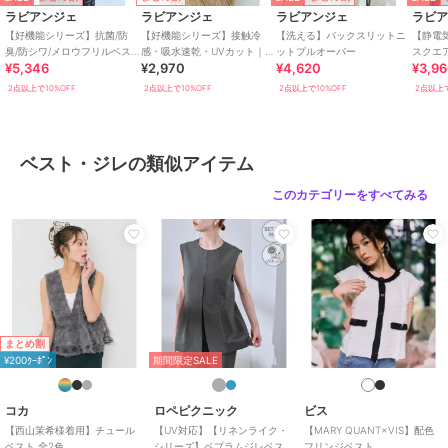
▼ブランドのお気に入り登録
ラビアンジェ
ラビアンジェ
ラビアンジェ
ラビ
新商品やクーポン配布などのお得な情報を受け取ることができます。
【好機能シリーズ】抗菌/防
【好機能シリーズ】接触冷
【洗える】バックスリットニ
【静電気
臭/防シワ/メロウフリルベス
感・吸水速乾・UVカット｜フ
ットプルオーバー
スクエ
¥5,346
¥2,970
¥4,620
¥3,9
ト
レアスリーブタックプルオー
■商品注意事項■
バー｜華奢見え
2点以上で10%OFF
2点以上で10%OFF
2点以上で10%OFF
2点以上で
※商品画像は、光の当たり具合やパソコンなどの閲覧環境により、実
際の色味と異なって見える場合がございます。予めご了承ください。
※生地アップの画像が、実際の商品に一番近い色味となりますので、
ご参照ください。
ベスト・ジレの類似アイテム
※末永く愛用頂く為に、アテンションタグ・洗濯ネームを必ずご確認
の上、着用又はお取り扱い下さい。
このカテゴリーをすべてみる
※生産時期により色味が多少異なる場合がございます。予めご了承く
ださい。
[型番:5760047]
ブランド
ラビアンジェ
まとめ割
ショップ
ラビアンジェ
¥200ｸｰﾎﾟﾝ
期間限定SALE
商品カテゴリ
トップス
／
ベスト・ジレ
コカ
ロペピクニック
ビス
性別タイプ
レディース
【西山茉希様着用】チュール
【UV対応】【リネンライク・
【MARY QUANT×VIS】配色
トップス
／
ベスト・ジレ
ベスト 全2色
シリーズ】ペプラムジレベス
フリンジベスト