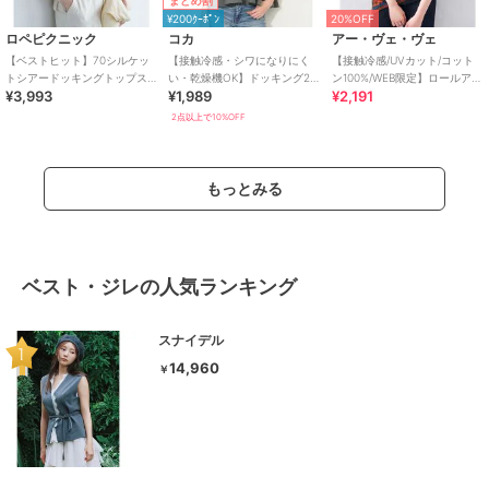
まとめ割
¥200ｸｰﾎﾟﾝ
20%OFF
ロペピクニック
コカ
アー・ヴェ・ヴェ
【ベストヒット】70シルケッ
【接触冷感・シワになりにく
【接触冷感/UVカット/コット
トシアードッキングトップス/
い・乾燥機OK】ドッキング2
ン100%/WEB限定】ロールアッ
¥3,993
¥1,989
¥2,191
着丈が選べる・UVカット・接
段フリルTシャツ 全2色
プハーフスリーブTシャツ
触冷感
2点以上で10%OFF
もっとみる
ベスト・ジレの人気ランキング
スナイデル
14,960
￥