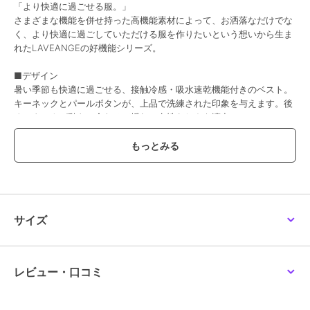
「より快適に過ごせる服。」
さまざまな機能を併せ持った高機能素材によって、お洒落なだけでな
く、より快適に過ごしていただける服を作りたいという想いから生ま
れたLAVEANGEの好機能シリーズ。
■デザイン
暑い季節も快適に過ごせる、接触冷感・吸水速乾機能付きのベスト。
キーネックとパールボタンが、上品で洗練された印象を与えます。後
ろのタックが動きに合わせて揺れ、女性らしさを演出。
■素材
【接触冷感・吸水速乾】機能付き
触れるとひんやり、さらりとした肌触りで、暑い季節も快適。
■コーディネート
ツイストスリット美脚パンツ(品番：5760044)とセットアップで着用
サイズ
すれば、トレンド感のある洗練された着こなしが完成します。
通勤やセレモニーに限らず、Tシャツとデニムに合わせれば、カジュ
アルな着こなしも楽しめます。
レビュー・口コミ
■同素材で快適！好機能シリーズ
・ツイストスリット美脚パンツ 品番：5760044