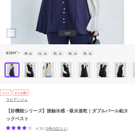
1/47
83ﾈｲﾋﾞｰ
M
△
LL
△
3L
△
4L
△
5L
△
SALE
まとめ割
ラビアンジェ
【好機能シリーズ】接触冷感・吸水速乾｜ダブルパール釦タ
ックベスト
4.33
(
3件の口コミ
)