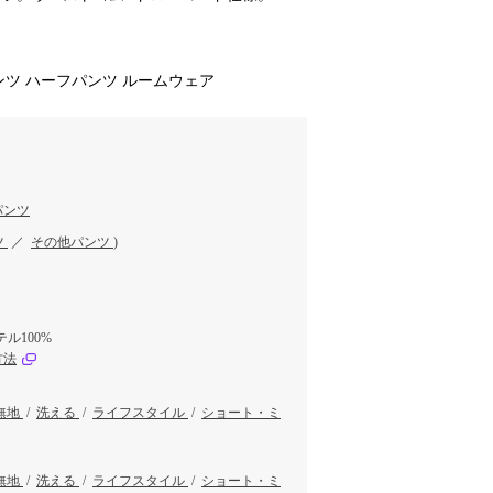
ツ ハーフパンツ ルームウェア
パンツ
ツ
／
その他パンツ
)
ル100%
方法
無地
/
洗える
/
ライフスタイル
/
ショート・ミ
無地
/
洗える
/
ライフスタイル
/
ショート・ミ