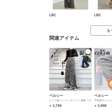
LBC
LBC
も
関連アイテム
ベルシー
ベルシー
ヒョウ柄パンツ レオパード 豹柄 ベロ
千鳥格子パンツ
ア ワイドパンツ ガウチョ 韓国 きれ
パンツ ストレ
3,799
3,998
￥
￥
いめ 黒 レディース
国 レディース