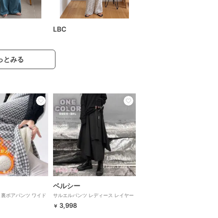
LBC
っとみる
ベルシー
 裏ボアパンツ ワイド
サルエルパンツ レディース レイヤー
ートパンツ あったか 韓
ドワイドパンツ 黒 大きいサイズ S-
3,998
￥
3XL