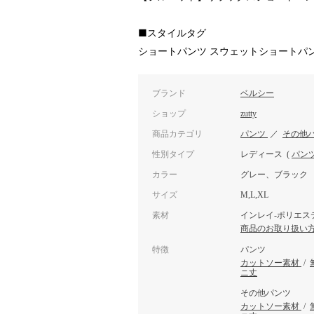
■スタイルタグ
ショートパンツ スウェットショートパン
ブランド
ベルシー
ショップ
zutty
商品カテゴリ
パンツ
／
その他
性別タイプ
レディース
(
パン
カラー
グレー、ブラック
サイズ
M,L,XL
素材
インレイ-ポリエステ
商品のお取り扱い
特徴
パンツ
カットソー素材
/
ニ丈
その他パンツ
カットソー素材
/