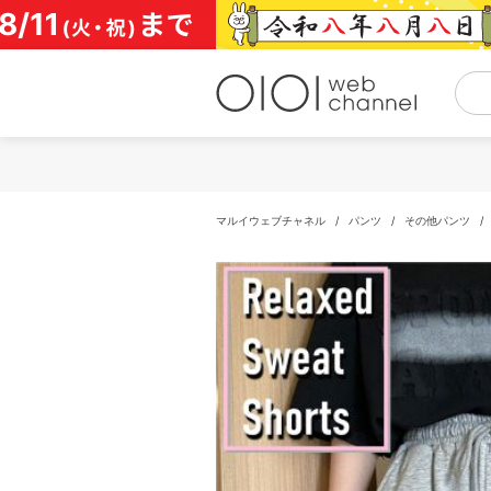
コ
ン
テ
ン
ツ
へ
ス
キ
ッ
プ
マルイウェブチャネル
/
パンツ
/
その他パンツ