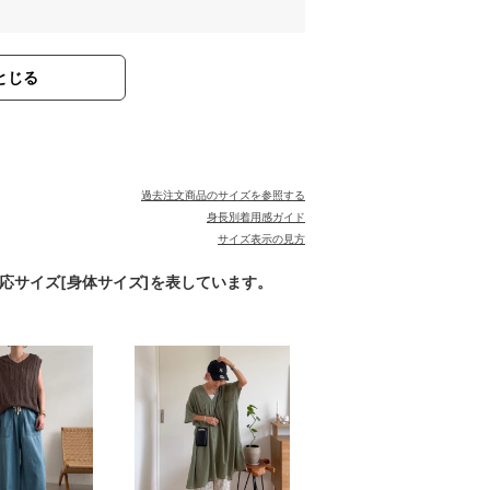
とじる
過去注文商品のサイズを参照する
身長別着用感ガイド
サイズ表示の見方
対応サイズ[身体サイズ]を表しています。