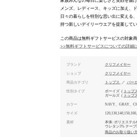
家族みんなの毎日に楽しさと笑顔を届
メンズ、レディース、キッズに加え、
日々の暮らしを特別な思い出に変える
持つ新しいデイリーウエアを提案して
この商品は無料ギフトサービスの対象
>>無料ギフトサービスについての詳細
ブランド
クリフメイヤー
ショップ
クリフメイヤー
商品カテゴリ
トップス
／
パー
性別タイプ
ボーイズ
(
トップ
ガールズ
(
トップ
カラー
NAVY、GRAY、C
サイズ
120,130,140,150,160
素材
本体: ポリエステル65
ウレタン3% テープ
商品のお取り扱い