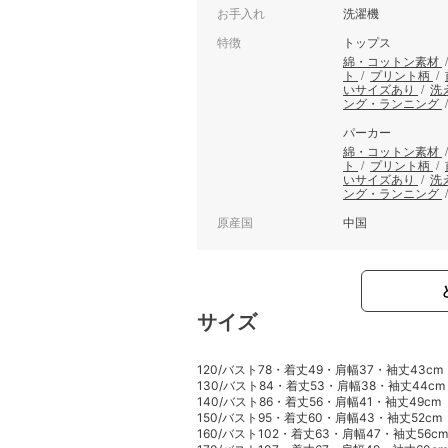
お手入れ
洗濯機
特徴
トップス
綿・コットン素材
ト
/
プリント柄
/
いサイズあり
/
洗
ング・ランニング
パーカー
綿・コットン素材
ト
/
プリント柄
/
いサイズあり
/
洗
ング・ランニング
原産国
中国
サイズ
120/バスト78・着丈49・肩幅37・袖丈43cm
130/バスト84・着丈53・肩幅38・袖丈44cm
140/バスト86・着丈56・肩幅41・袖丈49cm
150/バスト95・着丈60・肩幅43・袖丈52cm
160/バスト102・着丈63・肩幅47・袖丈56cm