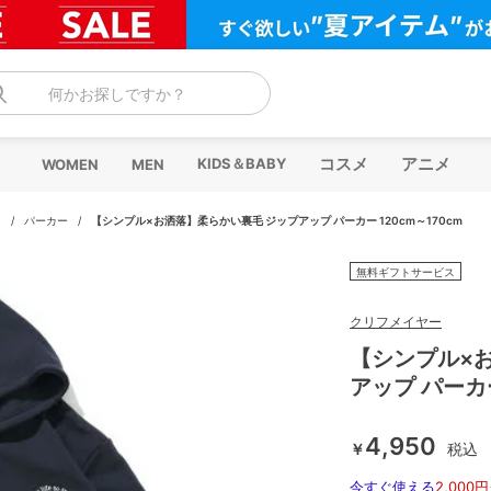
何かお探しですか？
コスメ
アニメ
KIDS＆BABY
WOMEN
MEN
ス
/
パーカー
/
【シンプル×お洒落】柔らかい裏毛 ジップアップ パーカー 120cm～170cm
無料ギフトサービス
クリフメイヤー
【シンプル×
アップ パーカー
4,950
￥
税込
今すぐ使える
2,000円