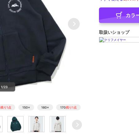
カラ
取扱いショップ
1/23
0
残り1点
150
×
160
×
170
残り1点