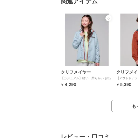
関連アイテム
クリフメイヤー
クリフメイ
【カジュアル】軽い・柔らかい お出
【アウトドアラ
かけ シャカ ジャケット 120cm～
リーネス アク
4,290
5,390
￥
￥
170cm
カー 120cm～1
も
レビュー・口コミ