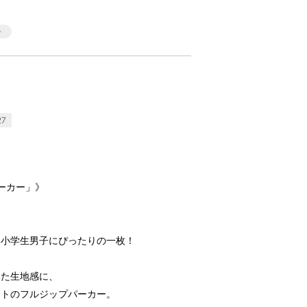
27
ーカー」》
い小学生男子にぴったりの一枚！
した生地感に、
ントのフルジップパーカー。