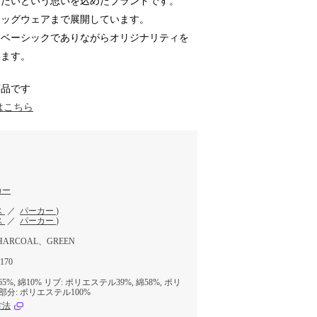
けたいという思いを込めたブランドです。
ドッグウェアまで展開しています。
、ベーシックでありながらオリジナリティを
います。
商品です
はこちら
カー
ス
／
パーカー
)
ス
／
パーカー
)
HARCOAL、GREEN
,170
%, 綿10% リブ: ポリエステル39%, 綿58%, ポリ
部分: ポリエステル100%
方法