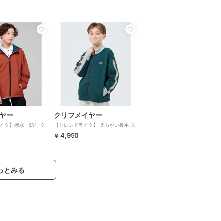
ヤー
クリフメイヤー
イク】撥水・防汚 ク
【トレンドライク】 柔らかい裏毛 ス
ティブ マウンテンパー
タンドネック ジャケット 120cm～
4,950
￥
70cm
170cm
っとみる