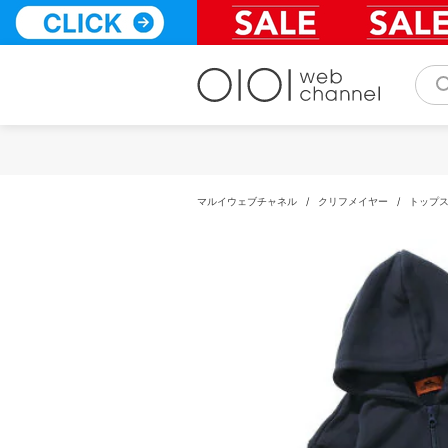
コ
ン
テ
ン
ツ
へ
ス
キ
ッ
プ
マルイウェブチャネル
/
クリフメイヤー
/
トップ