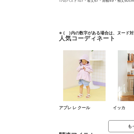
170/バスト107・着丈67・肩幅49・袖丈60cm
※ ( )内の数字がある場合は、ヌード
人気コーディネート
アプレ レ クール
イッカ
も