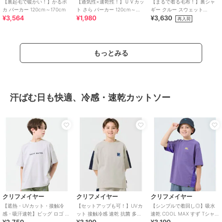
【裏起毛で暖かい！】かるポ
【通気性×速乾性！】ＵＶカッ
【まるで着る毛布！】裏シャ
カ パーカー 120cm～170cm
ト さら パーカー 120cm～
ギー クルー スウェット
¥3,564
¥1,980
¥3,630
170cm
120cm～170cm
再入荷
もっとみる
汗ばむ日も快適、冷感・速乾カットソー
クリフメイヤー
クリフメイヤー
クリフメイヤー
【遮熱・UVカット・接触冷
【セットアップも可！】UVカ
【シンプルで着回し◎】吸水
感・吸汗速乾】ビッグ ロゴ T
ット 接触冷感 速乾 抗菌 多機
速乾 COOL MAX すず Tシャツ
シャツ 120cm～170cm
能 Ｔシャツ 120cm～170cm
半袖 120cm～170cm