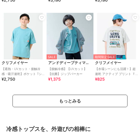
¥2,750
¥3,190
¥3,190
SALE
期間限定SALE
クリフメイヤー
アンドディープティマイン
クリフメイヤー
【遮熱・UVカット・接触冷
【接触冷感】【UVカット】
【水場シーンにも活躍！】超
感・吸汗速乾】ポケット Tシャ
【抗菌】ジップパーカー
速乾 アクティブ プリント Ｔシ
¥2,750
¥1,375
¥825
ツ 120cm～170cm
ャツ 120cm～170cm
もっとみる
冷感トップスを、外遊びの相棒に