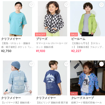
50%OFF
SALE
クリフメイヤー
ブリーズ
ビールーム
【遮熱・UVカット・接触冷
サマーエール UVパーカー UV
【太陽から守る】【UVカッ
感・吸汗速乾】ポケット Tシャ
カット 接触冷感
ト】【接触冷感】フルジップ
¥2,750
¥1,100
¥2,227
ツ 120cm～170cm
パーカ【子供服】【キッズ】
【男の子】【女の子】
SALE
クリフメイヤー
クリフメイヤー
クレードスコープ
【レイヤード風】接触冷感・
【抗ピリング 接触冷感 吸汗速
総柄フード着脱式長袖パーカ