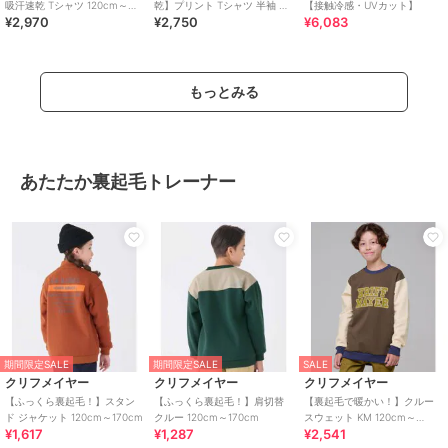
吸汗速乾 Tシャツ 120cm～
乾】プリント Tシャツ 半袖 北
【接触冷感・UVカット】
¥2,970
¥2,750
¥6,083
170cm
極 120cm～170cm
もっとみる
あたたか裏起毛トレーナー
期間限定SALE
期間限定SALE
SALE
クリフメイヤー
クリフメイヤー
クリフメイヤー
【ふっくら裏起毛！】スタン
【ふっくら裏起毛！】肩切替
【裏起毛で暖かい！】クルー
ド ジャケット 120cm～170cm
クルー 120cm～170cm
スウェット KM 120cm～
¥1,617
¥1,287
¥2,541
170cm