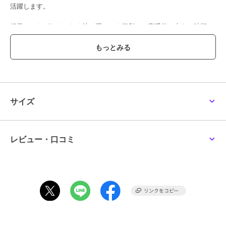
活躍します。
軽量でかさばらないため持ち運びにも便利で、寒暖差の大きい時期に
ぴったり。
さらにフードは出し入れできるため、学校の規則や天候に合わせて調
整できるのも嬉しいポイントです。
胸元の再帰反射ネーム、背中部分には再帰反射プリントが施されおり
夜道や暗い場所でも安全。
サイズ
春・秋のデイリー使いに最適な、実用性の高い一着です。
-------------------------
シルエット：スタンダード
レビュー・口コミ
生地の厚さ：普通
透け感：なし
伸縮性：なし
ケア方法：洗濯機洗い可（ネット使用）
-------------------------
KRIFF MAYER(クリフメイヤー)