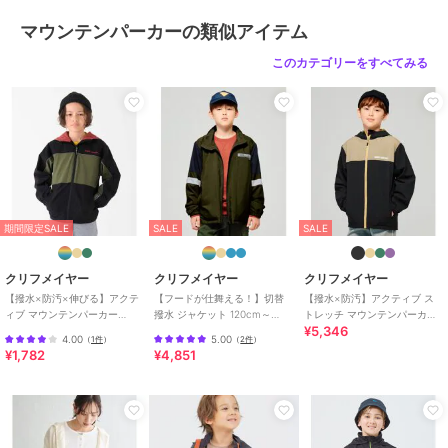
カラー
TURQUOISE、L/GRAY、BLAC
マウンテンパーカーの類似アイテム
K、SAX
このカテゴリーをすべてみる
サイズ
120,130,140,150,160,170
素材
本体・裏地: ポリエステル100% パ
イピング: ナイロン82%, ポリウレ
タン18%
商品のお取り扱い方法
お手入れ
洗濯機
特徴
アウター・ジャケット・コート
期間限定SALE
SALE
SALE
ナイロン
/
ポリエステル素材
/
無地
/
ロゴ
/
ミドル丈
/
大きい
クリフメイヤー
クリフメイヤー
クリフメイヤー
サイズあり
/
洗える
/
ライフス
【撥水×防汚×伸びる】アクテ
【フードが仕舞える！】切替
【撥水×防汚】アクティブ ス
タイル
/
ウォーキング・ランニン
ィブ マウンテンパーカー
撥水 ジャケット 120cm～
トレッチ マウンテンパーカー
グ
/
アウトドア
/
キャンプ・レ
¥5,346
120cm～170cm
170cm
120cm～170cm
4.00
5.00
（
1件
）
（
2件
）
ジャー
/
フード付き
/
カジュア
¥1,782
¥4,851
ル
マウンテンパーカー
ナイロン
/
ポリエステル素材
/
無地
/
ロゴ
/
ミドル丈
/
大きい