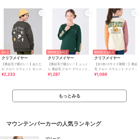
SALE
期間限定SALE
期間限定SALE
クリフメイヤー
クリフメイヤー
クリフメイヤー
【裏起毛で暖かい！】あたた
【裏起毛で暖かい！】ふっく
【全5色×6サイズ展開！】裏起
か クルー スウェット モンスタ
ら 裏起毛 クルー スウェット
毛 クルー スウェット クリフラ
¥2,233
¥1,287
¥1,089
ー 120cm～170cm
120cm～170cm
ビット 120cm～170cm
もっとみる
マウンテンパーカーの人気ランキング
ブリーズ