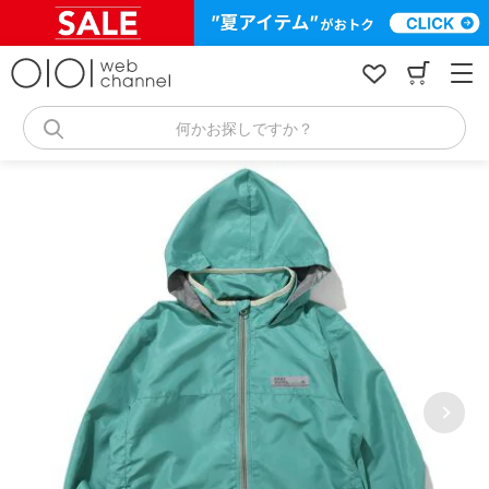
コ
ン
テ
ン
ツ
へ
何かお探しですか？
ス
キ
ッ
プ