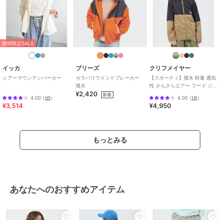
サイズあり
/
洗える
/
ライフス
タイル
/
ウォーキング・ランニン
グ
/
アウトドア
/
キャンプ・レ
ジャー
/
フード付き
/
カジュア
期間限定SALE
ル
原産国
中国
イッカ
ブリーズ
クリフメイヤー
シアーマウンテンパーカー
カラバリウインドブレーカー
【スポーティ】撥水 軽量 通気
撥水
性 さらさらエアー フード ジャ
¥2,420
ケット 120cm～170cm
新着
4.00
4.00
（
1件
）
（
1件
）
¥3,514
¥4,950
もっとみる
あなたへのおすすめアイテム