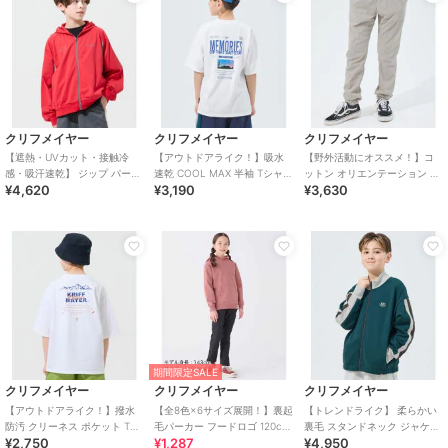
クリフメイヤー
クリフメイヤー
クリフメイヤー
【遮熱・UVカット・接触冷
【アウトドアライク！】吸水
【野外活動にオススメ！】コ
感・吸汗速乾】 ジップ パーカ
速乾 COOL MAX 半袖 Tシャツ
ットン オリエンテーション ジ
¥4,620
¥3,190
¥3,630
ー 120cm～170cm
120cm～170cm
ョガー パンツ 120cm～170cm
期間限定SALE
クリフメイヤー
クリフメイヤー
クリフメイヤー
【アウトドアライク！】撥水
【全8色×6サイズ展開！】裏起
【トレンドライク】 柔らかい
防汚 クリーネス ポケット Tシ
毛パーカー フードロゴ 120cm
裏毛 スタンドネック ジャケッ
¥2,750
¥1,287
¥4,950
ャツ 山 120cm～170cm
～170cm
ト 120cm～170cm