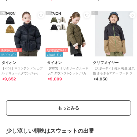
PR
PR
PR
期間限定SALE
期間限定SALE
¥500ｸｰﾎﾟﾝ
¥500ｸｰﾎﾟﾝ
タイオン
タイオン
クリフメイヤー
【KIDS】マウンテン パッカブ
【KIDS】ミリタリー クルーネ
【スポーティ】撥水 軽量 通気
ル ボリュームダウンジャケッ
ック ダウンジャケット / 2カラ
性 さらさらエアー フード ジャ
ト / 2カラー [TAION-K102
ー [TAION-KR104BML
ケット 120cm～170cm
9,652
9,009
4,950
¥
¥
¥
もっとみる
少し涼しい朝晩はスウェットの出番