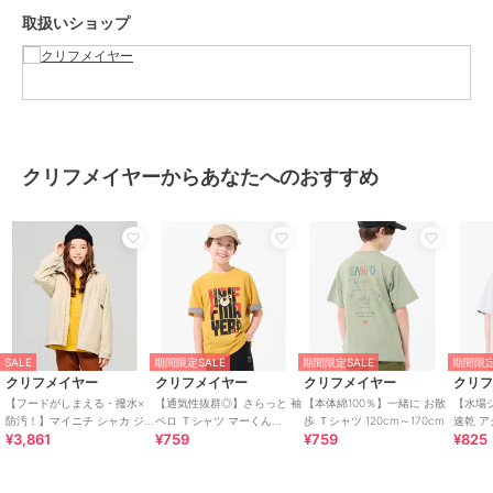
家族みんなの毎日に楽しさと笑顔を届けたいという思いを込めたブラ
取扱いショップ
ンドです。
メンズ、レディース、キッズに加え、ドッグウェアまで展開していま
す。
日々の暮らしを特別な思い出に変える、ベーシックでありながらオリ
ジナリティを持つ新しいデイリーウエアを提案しています。
この商品は無料ギフトサービスの対象商品です
クリフメイヤーからあなたへのおすすめ
>>無料ギフトサービスについての詳細はこちら
ブランド
クリフメイヤー
ショップ
クリフメイヤー
商品カテゴリ
アウター・ジャケット・コート
／
マウンテンパーカー
SALE
期間限定SALE
期間限定SALE
期間限定
性別タイプ
ボーイズ
クリフメイヤー
クリフメイヤー
クリフメイヤー
クリ
アウター・ジャケット・コート
【フードがしまえる・撥水×
【通気性抜群◎】さらっと 袖
【本体綿100％】一緒に お散
【水場
／
マウンテンパーカー
防汚！】マイニチ シャカ ジ
ペロ Ｔシャツ マーくん
歩 Ｔシャツ 120cm～170cm
速乾 ア
ガールズ
¥3,861
¥759
¥759
¥825
ャケット 120cm～170cm
120cm～170cm
シャツ 1
アウター・ジャケット・コート
／
マウンテンパーカー