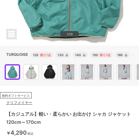
1/29
TURQUOISE
120
残り1点
130
△
140
△
150
残り1点
160
△
17
無料ギフトサービス
クリフメイヤー
【カジュアル】軽い・柔らかい お出かけ シャカ ジャケット
120cm～170cm
4,290
￥
税込