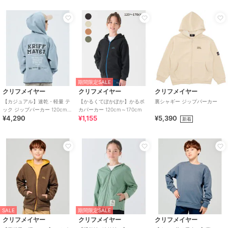
期間限定SALE
クリフメイヤー
クリフメイヤー
クリフメイヤー
【カジュアル】速乾・軽量 テ
【かるくてぽかぽか】かるポ
裏シャギー ジップパーカー
ック ジップパーカー 120cm～
カパーカー 120cm～170cm
¥4,290
¥1,155
¥5,390
170cm
新着
SALE
期間限定SALE
クリフメイヤー
クリフメイヤー
クリフメイヤー