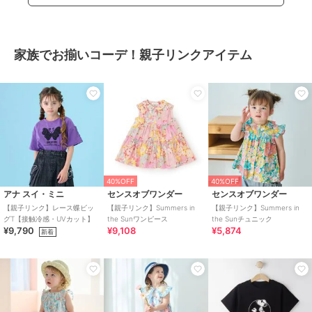
家族でお揃いコーデ！親子リンクアイテム
40%OFF
40%OFF
アナ スイ・ミニ
センスオブワンダー
センスオブワンダー
【親子リンク】レース蝶ビッ
【親子リンク】Summers in
【親子リンク】Summers in
グT【接触冷感・UVカット】
the Sunワンピース
the Sunチュニック
¥9,790
¥9,108
¥5,874
新着