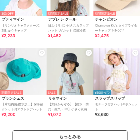
30%OFF
期間限定SALE
期間限定SALE
プティマイン
アプレ レ クール
チャンピオン
【サンリオキャラクターズ】
日よけリボン付きスカラップ
Champion Kid's タイプライタ
刺しゅうキャップ
ハット UVカット 接触冷感
ーキャップ 141-0014
¥2,233
¥1,452
¥2,475
期間限定SALE
SALE
¥500ｸｰﾎﾟﾝ
ブランシェス
リセマイン
スラップスリップ
【水陸両用/撥水加工】保冷剤
【太陽から守る】【撥水・防
モチーフ付きハット&ポシェッ
ポケット付アウトドアハット
汚・耐久・UV】小さく収納で
ト
¥2,200
¥1,072
¥3,630
きるハット【子供服】【キッ
ズ】【女の子】
もっとみる