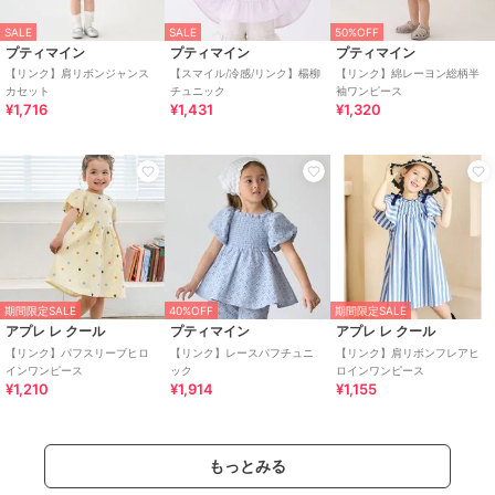
SALE
SALE
50%OFF
プティマイン
プティマイン
プティマイン
【リンク】肩リボンジャンス
【スマイル/冷感/リンク】楊柳
【リンク】綿レーヨン総柄半
カセット
チュニック
袖ワンピース
¥1,716
¥1,431
¥1,320
期間限定SALE
40%OFF
期間限定SALE
アプレ レ クール
プティマイン
アプレ レ クール
【リンク】パフスリーブヒロ
【リンク】レースパフチュニ
【リンク】肩リボンフレアヒ
インワンピース
ック
ロインワンピース
¥1,210
¥1,914
¥1,155
もっとみる