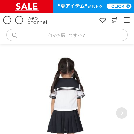
コ
ン
テ
ン
ツ
へ
何かお探しですか？
ス
キ
ッ
プ