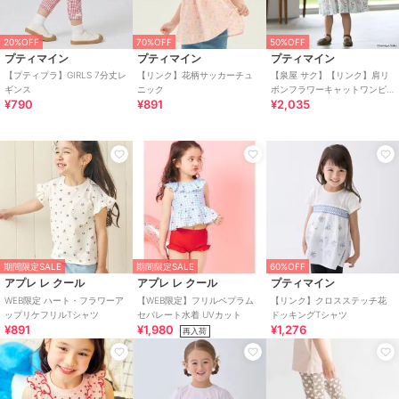
20%OFF
70%OFF
50%OFF
プティマイン
プティマイン
プティマイン
【プティプラ】GIRLS 7分丈レ
【リンク】花柄サッカーチュ
【泉屋 サク】【リンク】肩リ
ギンス
ニック
ボンフラワーキャットワンピ
¥790
¥891
¥2,035
ース
期間限定SALE
期間限定SALE
60%OFF
アプレ レ クール
アプレ レ クール
プティマイン
WEB限定 ハート・フラワーア
【WEB限定】フリルペプラム
【リンク】クロスステッチ花
ップリケフリルTシャツ
セパレート水着 UVカット
ドッキングTシャツ
¥891
¥1,980
¥1,276
再入荷