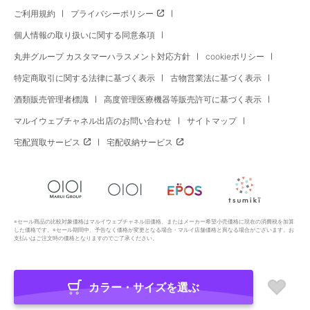
ご利用規約
プライバシーポリシー
個人情報の取り扱いに関する同意条項
丸井グループ カスタマーハラスメント対応方針
cookieポリシー
特定商取引に関する法律に基づく表示
古物営業法に基づく表示
酒類販売管理者標識
高度管理医療機器等販売許可に基づく表示
マルイウェブチャネル出店のお問い合わせ
サイトマップ
宅配買取サービス
宅配収納サービス
※セール商品の比較対象価格はマルイウェブチャネル旧価格、またはメーカー希望小売価格に現在の消費税を加算
した価格です。※セール期間中、予告なく価格が変更となる場合・マルイ店舗価格と異なる場合がございます。お
支払いはご注文時の価格となりますのでご了承ください。
カラー・サイズを選ぶ
Copyright All Rights Reserved. MARUI Co., Ltd