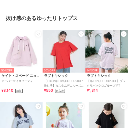
抜け感のあるゆったりトップス
50%OFF
50%OFF
14%OFF
ケイト・スペード ニューヨーク キッズ
ラブトキシック
ラブトキシック
オーバーサイズフーディ
【LTXC/綿100%/GOODPRICE/
【綿100%/GOODPRICE】プッ
推し活】カスタムデコルーズ
クリバックロゴルーズ半T
¥8,140
¥550
¥1,314
半T
新着
再入荷