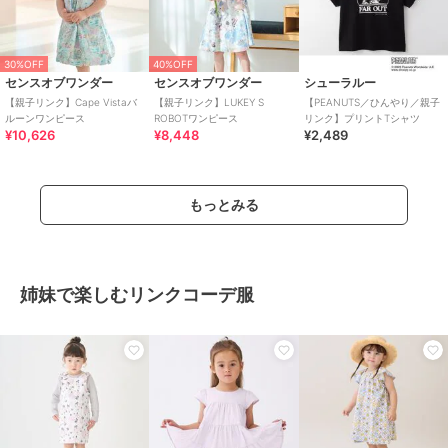
30%OFF
40%OFF
センスオブワンダー
センスオブワンダー
シューラルー
【親子リンク】Cape Vistaバ
【親子リンク】LUKEY S
【PEANUTS／ひんやり／親子
ルーンワンピース
ROBOTワンピース
リンク】プリントTシャツ
¥10,626
¥8,448
¥2,489
もっとみる
姉妹で楽しむリンクコーデ服