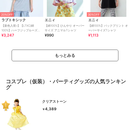
20%OFF
30%OFF
ラブトキシック
エニィ
エニィ
【新色入荷♪】【LTXC/綿
【綿100%】ひんやり オーバー
【綿100%】バックプリント オ
100%】ハーフジップルーズ半
サイズ アニマルTシャツ
ーバーサイズTシャツ
¥3,247
¥990
¥1,113
袖T
もっとみる
コスプレ（仮装）・パーティグッズの人気ランキン
グ
クリアストーン
4,389
￥