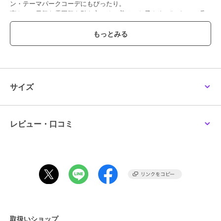
ン・テーマパークコーデにもぴったり。
爽やかで元気な雰囲気を引き立てる一着は、お子さまの“かわいい瞬
間”をより特別に演出します。
ブランド
A&TCollection
ショップ
Maris Japan
サイズ
商品カテゴリ
その他ファッション
／
コスプレ
（仮装）・パーティグッズ
性別タイプ
ガールズ
その他ファッション
／
コスプレ
レビュー・口コミ
（仮装）・パーティグッズ
カラー
ホワイト
サイズ
**
素材
ポリエステル・その他
商品のお取り扱い方法
取扱いショップ