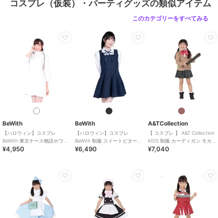
コスプレ（仮装）・パーティグッズの類似アイテム
このカテゴリーをすべてみる
BeWith
BeWith
A&TCollection
【ハロウィン】コスプレ
【ハロウィン】コスプレ
【 コスプレ 】 A&T Collection
BeWith 東京ナース物語ホワイ
BeWith 制服 スイートビター学
KIDS 制服 カーディガン モカ
¥4,950
¥6,490
¥7,040
ト かわいい
園ブラック かわいい
キッズ