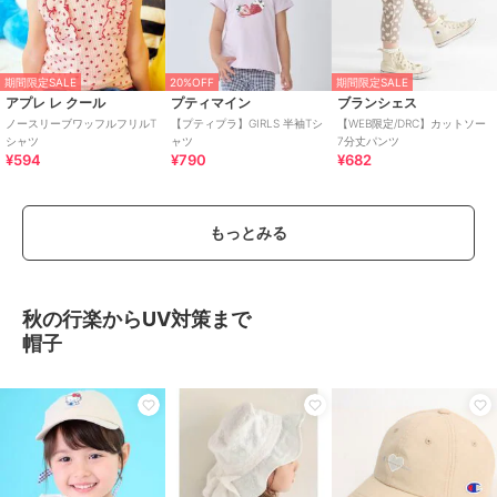
期間限定SALE
20%OFF
期間限定SALE
アプレ レ クール
プティマイン
ブランシェス
ノースリーブワッフルフリルT
【プティプラ】GIRLS 半袖Tシ
【WEB限定/DRC】カットソー
シャツ
ャツ
7分丈パンツ
¥594
¥790
¥682
もっとみる
秋の行楽からUV対策まで
帽子