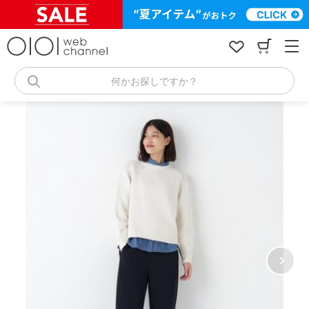
コ
ン
テ
ン
ツ
へ
何かお探しですか？
ス
キ
ッ
プ