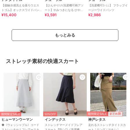
【接触冷感洗える後ろウエス
【ひんやりUV洗濯機可柄アソ
【洗濯機可S-LL】 フラップイ
トゴム】オックスワイドパン
ート】やみつきになる ひやと
ージーワイドパンツ
¥15,400
¥3,591
¥2,986
ツ
ろイージーワイドパンツ
もっとみる
ストレッチ素材の快適スカート
期間限定SALE
まとめ割
期間限定SALE
50%OFF
ヒューマンウーマン
インデックス
神戸レタス
◆《ウォッシャブル》コード
ストレッチマーメイドフレア
走れるストレッチタイトスカ
ストレッチセミフレアースカ
スカート【防シワ／洗濯機
ート [ ロング / マキシ ]