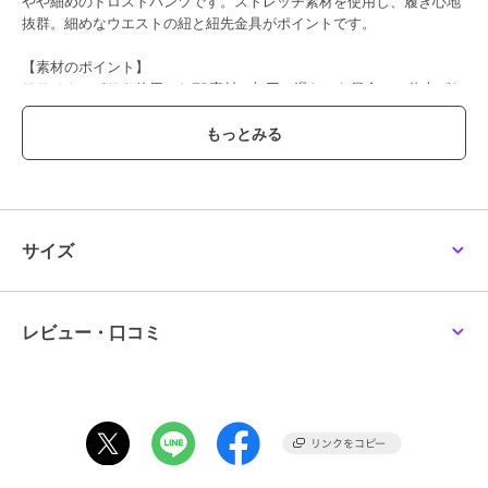
やや細めのドロストパンツです。ストレッチ素材を使用し、履き心地
抜群。細めなウエストの紐と紐先金具がポイントです。
【素材のポイント】
リサイクルポリを使用したTR素材に加工で滑らかな風合いに仕上げた
生地です。2WAYストレッチで着心地がよく、ノンストレス素材で
す。
【おすすめコーディネート】
股下をやや短めに設定しており、靴下を見せたり、ブーティなどのシ
ューズと合わせたスタイリングもおすすめです。カジュアルすぎず、
きれい見えするため、オンオフ兼用で着用いただけます。
サイズ
透け感／なし|裏地／なし|光沢／なし|生地の厚さ／普通|伸縮性／やや
あり|シルエット／スタンダード
レビュー・口コミ
期間限定セール開催中
ブランド
ヒューマンウーマン
ショップ
ヒューマンウーマン
商品カテゴリ
オールインワン・サロペット
／
サロペット・オーバーオール