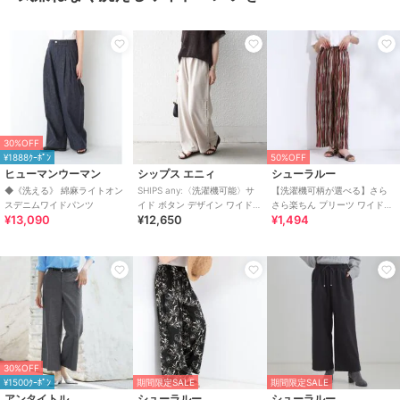
30%OFF
¥1888ｸｰﾎﾟﾝ
50%OFF
ヒューマンウーマン
シップス エニィ
シューラルー
◆《洗える》 綿麻ライトオン
SHIPS any:〈洗濯機可能〉サ
【洗濯機可柄が選べる】さら
スデニムワイドパンツ
イド ボタン デザイン ワイド
さら楽ちん プリーツ ワイドパ
¥13,090
¥12,650
¥1,494
イージー パンツ
ンツ
30%OFF
¥1500ｸｰﾎﾟﾝ
期間限定SALE
期間限定SALE
アンタイトル
シューラルー
シューラルー