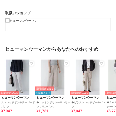
性別タイプ
レディース
オールインワン・サロペット
／
取扱いショップ
サロペット・オーバーオール
カラー
ネイビー、グレー
サイズ
Ｓ,Ｍ,Ｌ
素材
（表生地）ポリエステル 64% レー
ヨン 32% ポリウレタン 4%（裏生
ヒューマンウーマンからあなたへのおすすめ
地）ポリエステル 100%
商品のお取り扱い方法
お手入れ
手洗い 漂白× アイロン110℃ ドラ
イ弱い タンブル乾燥× 吊り干し ウ
ェット非常に弱い
特徴
オールインワン・サロペット
期間限定SALE
ポリエステル素材
/
レーヨン素材
期間限定SALE
¥1888ｸｰﾎﾟﾝ
期間限定SALE
期間限定
/
無地
/
テーパード
/
ミッドラ
ヒューマンウーマン
ヒューマンウーマン
ヒューマンウーマン
ヒュ
イズ
ストレッチポンチテーパード
◆コットンポリレーヨンリネ
◆ピケストレッチピーチパン
◆２Ｗ
パンツ
ンマリンパンツ
ツ
テーパ
サロペット・オーバーオール
¥7,947
¥11,781
¥7,947
¥6,7
ポリエステル素材
/
レーヨン素材