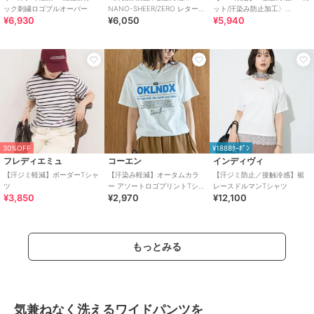
ック刺繍ロゴプルオーバー
NANO-SHEER/ZERO レターロ
ット/汗染み防止加工〉
¥6,930
¥6,050
¥5,940
ゴTEE
FUNCTION 袖 レース プルオ
ーバー
30%OFF
¥1888ｸｰﾎﾟﾝ
フレディエミュ
コーエン
インディヴィ
【汗ジミ軽減】ボーダーTシャ
【汗染み軽減】オータムカラ
【汗ジミ防止／接触冷感】裾
ツ
ー アソートロゴプリントTシャ
レースドルマンTシャツ
¥3,850
¥2,970
¥12,100
ツ
もっとみる
気兼ねなく洗えるワイドパンツを