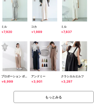
ミル
コカ
ミル
7,920
1,989
7,837
￥
￥
￥
プロポーション ボディドレッシング
アンドミー
クラシカルエルフ
6,999
3,901
3,297
￥
￥
￥
もっとみる