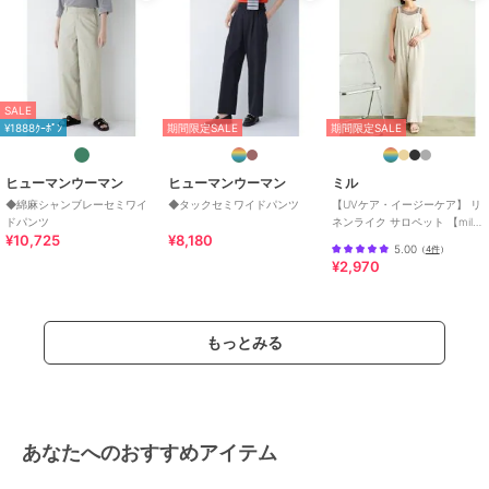
SALE
¥1888ｸｰﾎﾟﾝ
期間限定SALE
期間限定SALE
ヒューマンウーマン
ヒューマンウーマン
ミル
◆綿麻シャンブレーセミワイ
◆タックセミワイドパンツ
【UVケア・イージーケア】 リ
ドパンツ
ネンライク サロペット 【mil/
¥10,725
¥8,180
ミル】
5.00
（
4件
）
¥2,970
もっとみる
あなたへのおすすめアイテム