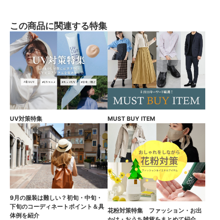
この商品に関連する特集
UV対策特集
MUST BUY ITEM
9月の服装は難しい？初旬・中旬・
下旬のコーディネートポイント＆具
花粉対策特集 ファッション・お出
体例を紹介
かけ・おうち雑貨をまとめて紹介