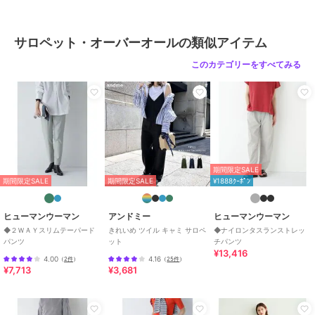
/
無地
/
テーパード
/
ミッドラ
イズ
サロペット・オーバーオールの類似アイテム
原産国
中国製
このカテゴリーをすべてみる
期間限定SALE
期間限定SALE
期間限定SALE
¥1888ｸｰﾎﾟﾝ
ヒューマンウーマン
アンドミー
ヒューマンウーマン
◆２ＷＡＹスリムテーパード
きれいめ ツイル キャミ サロペ
◆ナイロンタスランストレッ
パンツ
ット
チパンツ
¥13,416
4.00
4.16
（
2件
）
（
25件
）
¥7,713
¥3,681