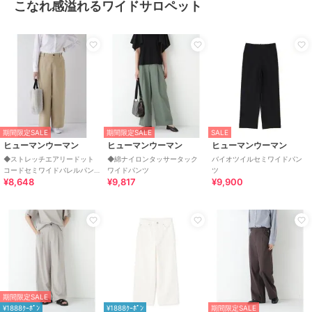
こなれ感溢れるワイドサロペット
期間限定SALE
期間限定SALE
SALE
ヒューマンウーマン
ヒューマンウーマン
ヒューマンウーマン
◆ストレッチエアリードット
◆綿ナイロンタッサータック
バイオツイルセミワイドパン
コードセミワイドバレルパン
ワイドパンツ
ツ
¥8,648
¥9,817
¥9,900
ツ
期間限定SALE
¥1888ｸｰﾎﾟﾝ
¥1888ｸｰﾎﾟﾝ
期間限定SALE