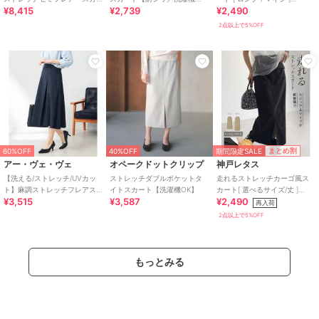
¥8,415
¥2,739
¥2,490
ート
OK】
[M2394]
2点以上で5%OFF
期間限定SALE
まとめ割
60%OFF
40%OFF
アー・ヴェ・ヴェ
オペークドットクリップ
神戸レタス
【洗える/ストレッチ/UVカッ
ストレッチダブルポケットタ
走れるストレッチカーゴ風ス
ト】麻調ストレッチフレアス
イトスカート【洗濯機OK】
カート[ 選べるサイズ/丈 ]
¥3,515
¥3,587
¥2,490
カート
[M4077]
再入荷
2点以上で5%OFF
もっとみる