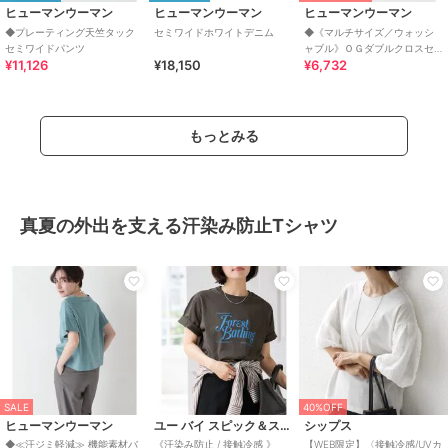
ヒューマンウーマン
ヒューマンウーマン
ヒューマンウーマン
◆プレーティング天竺タック
セミワイドホワイトデニム
◆《マルチサイズ／ウォッシ
セミワイドパンツ
ャブル》ＯＧダブルクロスセ
¥11,126
¥18,150
¥6,732
ミワイドパンツ
もっとみる
真夏の外出を支える汗染み防止Tシャツ
SALE
40%OFF
ヒューマンウーマン
ユー バイ スピック＆スパン
シップス
◆≪汗ジミ軽減≫ 機能素材バ
《汗染み防止 / 接触冷感 》
【WEB限定】〈接触冷感/UVカ