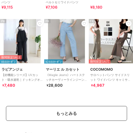
パンツ
ベルトセミワイドパンツ
¥9,115
¥7,106
¥8,180
PR
PR
PR
期間限定SALE
期間限定SALE
¥888ｸｰﾎﾟﾝ
¥2888ｸｰﾎﾟﾝ
ラビアンジェ
マーリエ ル カセット
COCOMOMO
【好機能シリーズ】UVカッ
《Maglie Jeans》ハートステ
サロペットパンツ サイドスリ
ト・吸水速乾｜ドッキングオ
ッチカーヴィーラインジーン
ット ワイドパンツ キャミサロ
ールインワン｜360度こなれ見
ズ
ペット サロペット パンツ きれ
7,480
28,600
4,967
¥
¥
¥
え/バックスリット
いめ
もっとみる