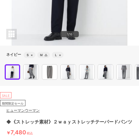
1/16
ネイビー
Ｓ
×
Ｍ
△
Ｌ
×
SALE
期間限定セール
ヒューマンウーマン
◆《ストレッチ素材》２ｗａｙストレッチテーパードパンツ
7,480
￥
税込