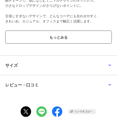
細チェーンで、肌になじむミニマルデザインのネックレス。
小さなドロップデザインがさりげないポイントに。
主張しすぎないデザインで、どんなコーデにも合わせやすく、
きれいめ、カジュアル、オフィスまで幅広く活躍します。
--------------------
≪お気に入り登録機能の使い方≫
■商品のお気に入り登録（ハートマークをクリック）
再入荷通知や値下げ等、お得なご案内を受けることができます。
サイズ
--------------------
※商品画像は、光の当たり具合やパソコンなどの閲覧環境により
実際の色味と異なって見える場合がございます。
レビュー・口コミ
商品の色味の目安は商品単体の画像をご参照ください。
期間限定セール開催中
ブランド
アー・ヴェ・ヴェ