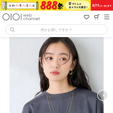
コ
ン
テ
ン
ツ
へ
何かお探しですか？
ス
キ
ッ
プ