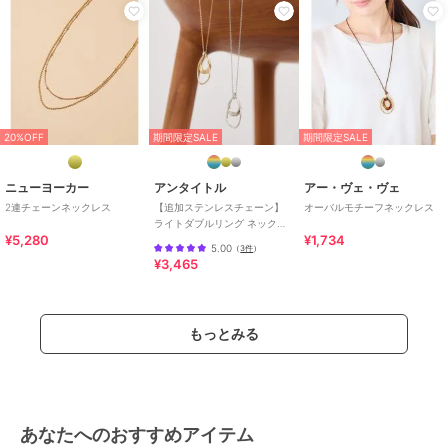
20%OFF
期間限定SALE
期間限定SALE
ニューヨーカー
アンタイトル
アー・ヴェ・ヴェ
2連チェーンネックレス
【追加ステンレスチェーン】
オーバルモチーフネックレス
ライトダブルリング ネックレ
¥5,280
¥1,734
ス
5.00
（
3件
）
¥3,465
もっとみる
あなたへのおすすめアイテム