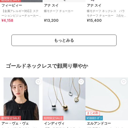
期間限定SALE
フィービィー
アナ スイ
アナ スイ
【金属アレルギー対応】ステ
蝶モチーフ チョーカー
蝶モチーフ ネックレス バラ
ーションビジューチョーカー/
モチーフ チョーカー 2点セッ
¥4,158
¥13,200
¥15,400
サージカルステンレス/38cm
ト
～43cm
もっとみる
ゴールドネックレスで顔周り華やか
まとめ割
期間限定SALE
期間限定SALE
¥1888ｸｰﾎﾟﾝ
アー・ヴェ・ヴェ
インディヴィ
エルアンドコー