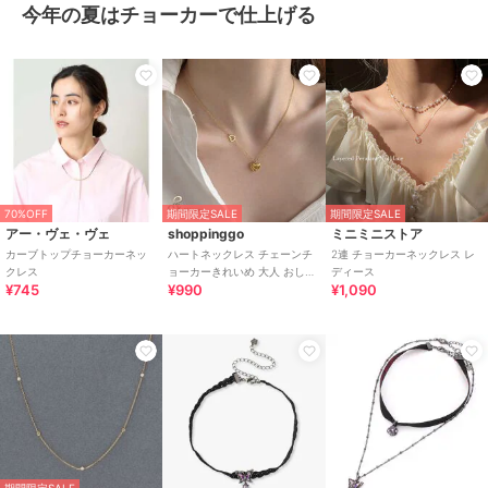
今年の夏はチョーカーで仕上げる
70%OFF
期間限定SALE
期間限定SALE
アー・ヴェ・ヴェ
shoppinggo
ミニミニストア
カーブトップチョーカーネッ
ハートネックレス チェーンチ
2連 チョーカーネックレス レ
クレス
ョーカーきれいめ 大人 おしゃ
ディース
¥745
¥990
¥1,090
れ 小ぶり 細め