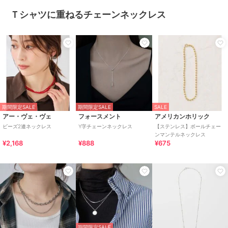
Ｔシャツに重ねるチェーンネックレス
期間限定SALE
期間限定SALE
SALE
アー・ヴェ・ヴェ
フォースメント
アメリカンホリック
ビーズ2連ネックレス
Y字チェーンネックレス
【ステンレス】ボールチェー
ンマンテルネックレス
¥2,168
¥888
¥675
期間限定SALE