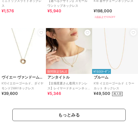
ミニトップスライドネックレ
【選べるデザイン】スモール
K18 喜平チェーンネックレス
ス
ワントップネックレス
¥1,576
¥5,940
¥198,000
2点以上で10%OFF
期間限定SALE
¥1500ｸｰﾎﾟﾝ
ヴイエー ヴァンドーム青山
アンタイトル
ブルーム
K10イエローゴールド、ダイヤ
【古畑星夏さん着用ステンレ
K18 イエローゴールド ミラー
モンド2WAYネックレス
ス】レイヤードチェーンネッ
カット ネックレス
¥39,600
¥5,346
¥49,500
クレス
再入荷
もっとみる