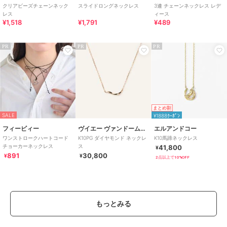
クリアビーズチェーンネック
スライドロングネックレス
3連 チェーンネックレス レデ
レス
ィース
¥1,518
¥1,791
¥489
PR
PR
PR
まとめ割
SALE
¥1888ｸｰﾎﾟﾝ
フィービィー
ヴイエー ヴァンドーム青山
エルアンドコー
ワンストロークハートコード
K10PG ダイヤモンド ネックレ
K10馬蹄ネックレス
チョーカーネックレス
ス
41,800
¥
891
30,800
¥
¥
2点以上で10%OFF
もっとみる