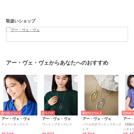
ショップ
アー・ヴェ・ヴェ
商品カテゴリ
アクセサリー・ヘアアクセサリー
取扱いショップ
／
ネックレス・ペンダント
性別タイプ
レディース
アクセサリー・ヘアアクセサリー
／
ネックレス・ペンダント
カラー
ゴールド、シルバー
サイズ
M
アー・ヴェ・ヴェからあなたへのおすすめ
素材
ゴールド/シルバー：-
商品のお取り扱い方法
原産国
韓国
期間限定SALE
20%OFF
期間限定SALE
期間限定
アー・ヴェ・ヴェ
アー・ヴェ・ヴェ
アー・ヴェ・ヴェ
アー
チェーンネックレス
ワントップネックレス
パール付きワントップネック
【接触
レス
ンギャ
乾/イ