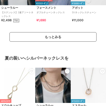
¥200ｸｰﾎﾟﾝ
¥1888ｸｰﾎﾟﾝ
シューラルー
フォースメント
アガット
【ステンレス】2連アソートネ
ダブルチェーンネックレス
SVネックレスチェーン
ックレス
¥2,498
¥1,690
¥11,000
予約
もっとみる
夏の装いへシルバーネックレスを
40%OFF
¥1500ｸｰﾎﾟﾝ
エウルキューブ
シューラルー
エステール