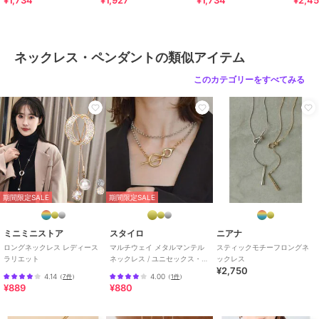
¥1,734
¥1,927
¥1,734
¥2,4
ネックレス・ペンダントの類似アイテム
このカテゴリーをすべてみる
期間限定SALE
期間限定SALE
ミニミニストア
スタイロ
ニアナ
ロングネックレス レディース
マルチウェイ メタルマンテル
スティックモチーフロングネ
ラリエット
ネックレス / ユニセックス・バ
ックレス
¥2,750
イカラー【新色追加】
4.14
4.00
（
7件
）
（
1件
）
¥889
¥880