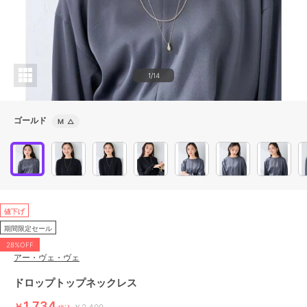
1/14
ゴールド
M
△
値下げ
期間限定セール
28%OFF
アー・ヴェ・ヴェ
ドロップトップネックレス
1,734
￥