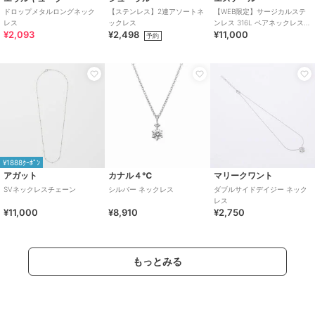
ドロップメタルロングネック
【ステンレス】2連アソートネ
【WEB限定】サージカルステ
レス
ックレス
ンレス 316L ペアネックレス
¥2,093
¥2,498
¥11,000
（レディース）
予約
¥1888ｸｰﾎﾟﾝ
アガット
カナル４℃
マリークワント
SVネックレスチェーン
シルバー ネックレス
ダブルサイドデイジー ネック
レス
¥11,000
¥8,910
¥2,750
もっとみる