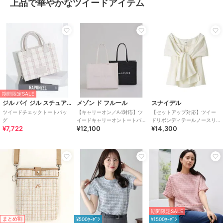
上品で華やかなツイードアイテム
期間限定SALE
ジル バイ ジル スチュアート
メゾン ド フルール
スナイデル
ツイードチェックトートバッ
【キャリーオン／A4対応】ツ
【セットアップ対応】ツイー
グ
イードキャリーオントートバ
ドリボンディテールノースリ
¥7,722
¥12,100
¥14,300
ッグ
ブラウス
期間限定SALE
まとめ割
¥500ｸｰﾎﾟﾝ
¥1500ｸｰﾎﾟﾝ