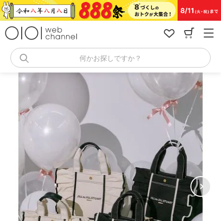
コ
ン
テ
ン
ツ
へ
何かお探しですか？
ス
キ
ッ
プ