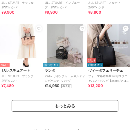
JILL STUART ラッフル
JILL STUART インプルー
JILL STUART メルティ
2WAYハンド
プ 2WAYハンド
2WAYハンド
¥9,900
¥9,900
¥8,800
SALE
SALE
¥200ｸｰﾎﾟﾝ
¥200ｸｰﾎﾟﾝ
ジル スチュアート
ランダ
ヴィータフェリーチェ
JILL STUART ブランチ
2WAY リボンチャームキルティ
フォーマル本牛革2wayスクエ
2WAYハンド
ングバニティバッグ
アハンドバッグ【aroco/アロ
¥7,480
¥14,960
¥13,200
コ】セレモニー向け
再入荷
もっとみる