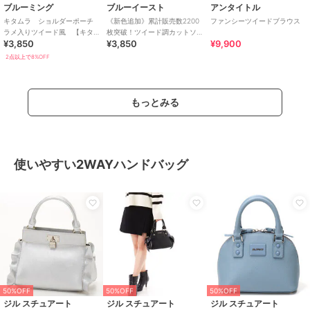
ブルーミング
ブルーイースト
アンタイトル
キタムラ ショルダーポーチ
《新色追加》累計販売数2200
ファンシーツイードブラウス
ラメ入りツイード風 【キタ
枚突破！ツイード調カットソ
¥3,850
¥3,850
¥9,900
ムラ Kitamura】
ー
2点以上で8%OFF
もっとみる
使いやすい2WAYハンドバッグ
50%OFF
50%OFF
50%OFF
ジル スチュアート
ジル スチュアート
ジル スチュアート