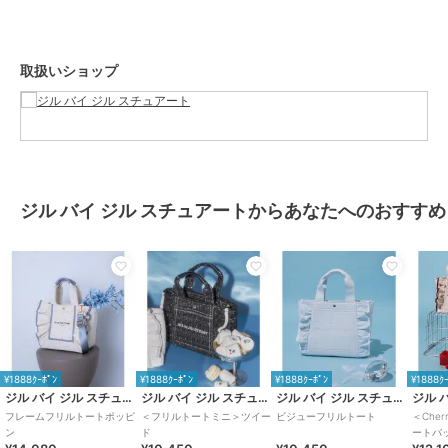
素材
-
商品のお取り扱い方法
特徴
バッグ
取扱いショップ
布・キャンバス
/
無地
/
ロゴ
/
フリル
/
中（幅21～30cm以下）
/
カジュアル
/
2WAY以上
トートバッグ
布・キャンバス
/
無地
/
ロゴ
/
フリル
/
中（幅21～30cm以下）
ジル バイ ジル スチュアートからあなたへのおすすめ
/
カジュアル
/
2WAY以上
原産国
中国製
¥1888ｸｰﾎﾟﾝ
¥1888ｸｰﾎﾟﾝ
¥1888ｸｰﾎﾟﾝ
¥1888ｸ
ジル バイ ジル スチュアート
ジル バイ ジル スチュアート
ジル バイ ジル スチュアート
フレームフリルトートポッピ
＜フリルトートミニ＞ツイー
ビジューフリルトート
＜Che
ン
ド
ートバ