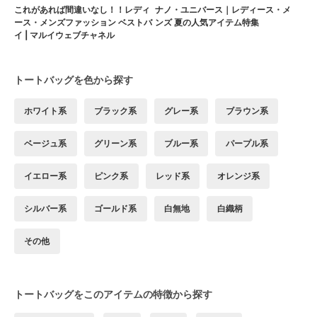
これがあれば間違いなし！！レディ
ナノ・ユニバース｜レディース・メ
ース・メンズファッション ベストバ
ンズ 夏の人気アイテム特集
イ | マルイウェブチャネル
トートバッグを色から探す
ホワイト系
ブラック系
グレー系
ブラウン系
ベージュ系
グリーン系
ブルー系
パープル系
イエロー系
ピンク系
レッド系
オレンジ系
シルバー系
ゴールド系
白無地
白織柄
その他
トートバッグをこのアイテムの特徴から探す