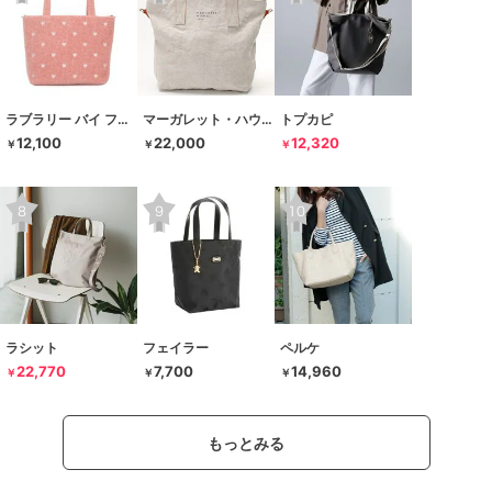
ラブラリー バイ フェイラー
マーガレット・ハウエル アイデア
トプカピ
12,100
22,000
12,320
￥
￥
￥
ラシット
フェイラー
ペルケ
22,770
7,700
14,960
￥
￥
￥
もっとみる