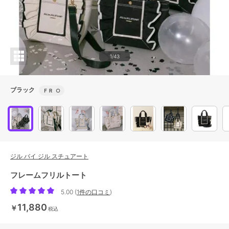
1/43
ブラック
ＦＲ
○
ジル バイ ジル スチュアート
フレームフリルトート
5.00
(
1件の口コミ
)
11,880
￥
税込