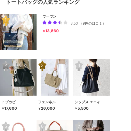
トートバッグの人気ランキング
ウーヴン
3.50
（
9件の口コミ
）
13,860
￥
トプカピ
フェンネル
シップス エニィ
17,600
26,000
5,500
￥
￥
￥