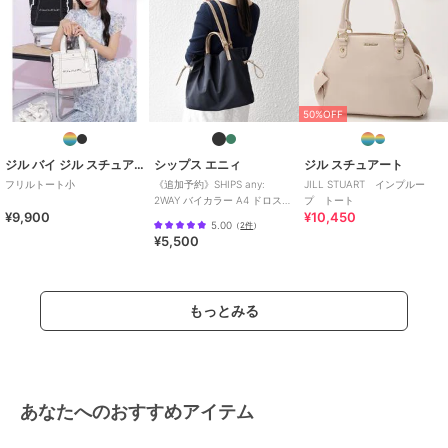
50%OFF
ジル バイ ジル スチュアート
シップス エニィ
ジル スチュアート
フリルトート小
《追加予約》SHIPS any:
JILL STUART インプルー
2WAY バイカラー A4 ドロスト
プ トート
¥9,900
¥10,450
トート バッグ
5.00
（
2件
）
¥5,500
もっとみる
あなたへのおすすめアイテム