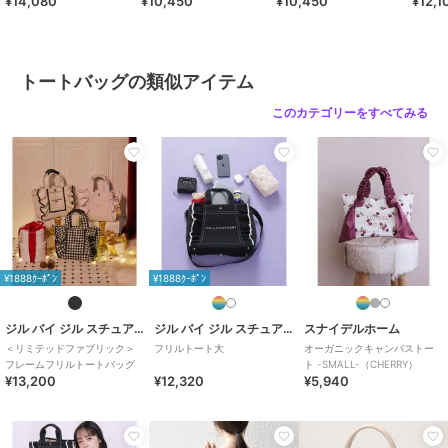
¥14,080
¥10,450
¥10,450
¥12,1
トートバッグの類似アイテム
このカテゴリーをすべてみる
¥1888ｸｰﾎﾟﾝ
¥1888ｸｰﾎﾟﾝ
ジル バイ ジル スチュアート
ジル バイ ジル スチュアート
スナイデルホーム
＜リミテッドファブリック＞
フリルトート大
オーガニックキャンバストー
フレームフリルトートバッグ
ト -SMALL-（CHERRY）
¥13,200
¥12,320
¥5,940