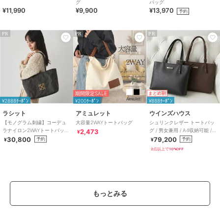
グ
バッグ
¥11,990
¥9,900
¥13,970
予約
PR
PR
PR
期間限定SALE
まとめ割
¥2888ｸｰﾎﾟﾝ
¥200ｸｰﾎﾟﾝ
¥888ｸｰﾎﾟﾝ
ラシット
アミュレット
ウインズハウス
【モノグラム刺繍】コーデュ
大容量2WAYトートバッグ
シュリンクレザー トートバッ
ラナイロン2WAYトートバッグ
グ / 男女兼用 / A4収納可能 /
2,473
¥
(CE-1776)
牛革
30,800
79,200
予約
予約
¥
¥
2点以上で10%OFF
もっとみる