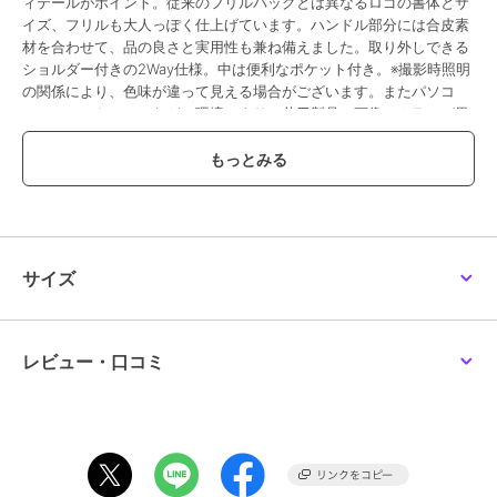
ィテールがポイント。従来のフリルバッグとは異なるロゴの書体とサ
イズ、フリルも大人っぽく仕上げています。ハンドル部分には合皮素
材を合わせて、品の良さと実用性も兼ね備えました。取り外しできる
ショルダー付きの2Way仕様。中は便利なポケット付き。※撮影時照明
の関係により、色味が違って見える場合がございます。またパソコ
ン・スマートフォンなどの環境により、若干製品と画像のカラーが異
なる場合もございます。予めご了承ください。商品の色味は、商品単
品画像をご参照下さい。※商品画像はサンプルのため、色味やサイズ
等の仕様に変更がある場合がございますので、予めご了承ください。
ブランド
ジル バイ ジル スチュアート
サイズ
ショップ
ジル バイ ジル スチュアート
商品カテゴリ
バッグ
／
トートバッグ
性別タイプ
レディース
レビュー・口コミ
バッグ
／
トートバッグ
カラー
ブラック、ホワイト、フチブルー
1、ピンク
サイズ
ＦＲ