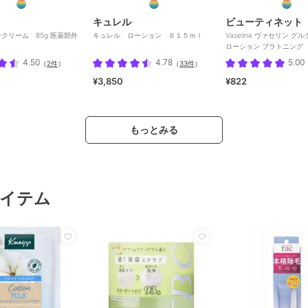
キュレル
ビューティネット
クリーム 85g 医薬部外
キュレル ローション ６１５ｍｌ
Vaseline ヴァセリン グ
ローション ブラトニング
4.50
4.78
5.00
（
2件
）
（
33件
）
¥3,850
¥822
もっとみる
イテム