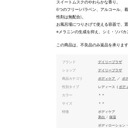
スイートムスクのやわらかな香り。
6つのフリー(パラベン、アルコール、
性剤は無配合)。
お風呂場につりさげて使える容器で、
※メラニンの生成を抑え、シミ・ソバカ
この商品は、不良品のみ返品を承りま
ブランド
デイリープラザ
ショップ
デイリープラザ
商品カテゴリ
ボディケア
／
ボ
性別タイプ
レディース
(
ボデ
カラー
＊＊
サイズ
＊＊
特徴
ボディケア
美白
/
保湿
ボディローション