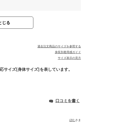
とじる
過去注文商品のサイズを参照する
身長別着用感ガイド
サイズ表示の見方
対応サイズ[身体サイズ]を表しています。
口コミを書く
ぽむ
さま