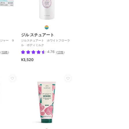
ジル スチュアート
ジャー ９
ジルスチュアート ホワイトフローラ
ル ボディミルク
4.76
（
10件
）
（
17件
）
¥3,520