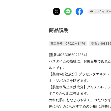
商品説明
商品番号：CF022-48476
型番：498336
[型番:4983365021254]
バスタイムの最後に、お風呂場でぬれ
ルクです。
【美白※有効成分】プラセンタエキス（
ミ・ソバカスを防ぎます。
【肌荒れ防止有効成分】グリチルレチ
すこやかな肌に整えます。
ぬれた肌にもなじみやすく、べたつか
体にもVIOにもおすすめのpH値に調整