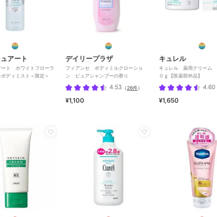
チュアート
デイリープラザ
キュレル
アート ホワイトフローラ
フィアンセ ボディミルクローショ
キュレル 薬用クリーム 
ーボディミスト＜限定＞
ン ピュアシャンプーの香り
０ｇ【医薬部外品】
4.53
4.60
（
26件
）
¥1,100
¥1,650