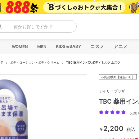
何かお探しですか？
コスメ
アニメ
KIDS＆BABY
WOMEN
MEN
ケア
/
ボディローション・ボディクリーム
/
TBC 薬用インバスボディミルク ムスク
不良品以外【返品不可】
デイリープラザ
TBC 薬用イ
5.00 
2,200
￥
税込