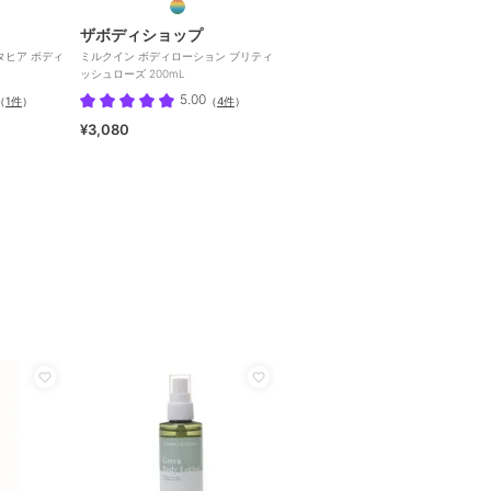
ザボディショップ
ルタヒア ボディ
ミルクイン ボディローション ブリティ
ッシュローズ 200mL
5.00
（
1件
）
（
4件
）
¥3,080