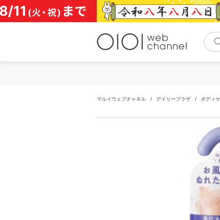
コ
ン
テ
ン
ツ
へ
ス
キ
ッ
プ
マルイウェブチャネル
/
デイリープラザ
/
ボディ