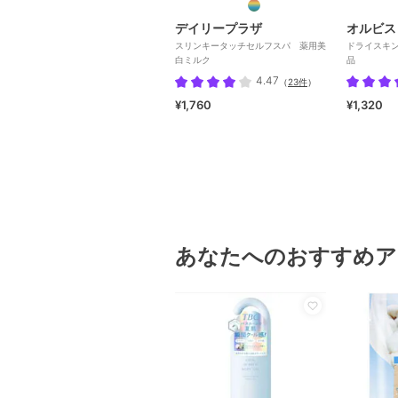
デイリープラザ
オルビス
スリンキータッチセルフスパ 薬用美
ドライスキン
白ミルク
品
4.47
（
23件
）
¥1,760
¥1,320
あなたへのおすすめア