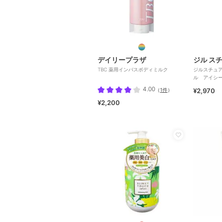
デイリープラザ
ジル ス
TBC 薬用インバスボディミルク
ジルスチュ
ル アイシ
4.00
（
1件
）
¥2,970
¥2,200