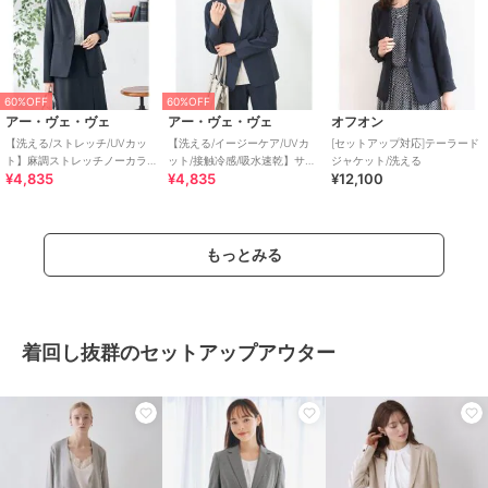
60%OFF
60%OFF
アー・ヴェ・ヴェ
アー・ヴェ・ヴェ
オフオン
【洗える/ストレッチ/UVカッ
【洗える/イージーケア/UVカ
[セットアップ対応]テーラード
ト】麻調ストレッチノーカラ
ット/接触冷感/吸水速乾】サマ
ジャケット/洗える
¥4,835
¥4,835
¥12,100
ージャケット
ーストレッチノーカラージャ
ケット
もっとみる
着回し抜群のセットアップアウター