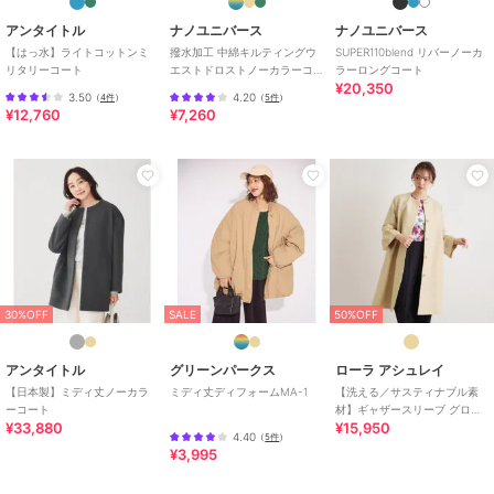
《お気に入り登録》でお得な情報がいっぱい
アンタイトル
ナノユニバース
ナノユニバース
・「商品のお気に入り登録」で再入荷通知や、人気アイテムのラスト
【はっ水】ライトコットンミ
撥水加工 中綿キルティングウ
SUPER110blend リバーノーカ
1点通知、セール通知等お得な情報を受け取ることができます。
リタリーコート
エストドロストノーカラーコ
ラーロングコート
・「ブランドのお気に入り登録」でSHOPの新作アイテムや再入荷な
¥20,350
ート
3.50
4.20
ど、お得な情報を受け取ることができます！
（
4件
）
（
5件
）
¥12,760
¥7,260
【ブランド説明】
- mil ミル -
低身長でもオシャレを楽しみたい。そんな気持ちから生まれた 小柄
さん向けレディースブランド。
トレンドや上品な可愛らしさを訴えた、長く愛用できるカジュアルベ
ーシック。
小柄さんだからこそ着こなせる美シルエット。
ぴったり丈の感動をお届けします。
30%OFF
SALE
50%OFF
アンタイトル
グリーンパークス
ローラ アシュレイ
ブランド
ミル
【日本製】ミディ丈ノーカラ
ミディ丈ディフォームMA-1
【洗える／サスティナブル素
ショップ
ミル
ーコート
材】ギャザースリーブ グログ
¥33,880
¥15,950
ランコート
4.40
（
5件
）
商品カテゴリ
アウター・ジャケット・コート
¥3,995
／
ノーカラーコート