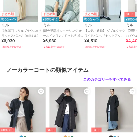
裏地 ：あり
ーーーーーーーーーーーーーーーーー
SALE
まとめ割
まとめ割
まとめ割
※総丈はサイドネックポイント（襟ぐりと肩線の交点）から測定して
¥500ｸｰﾎﾟﾝ
¥500ｸｰﾎﾟﾝ
¥500ｸｰﾎﾟﾝ
¥500ｸｰ
おります。
ミル
ミル
ミル
ミル
[2点SET] フリルブラウス×リ
[新色登場♪] シャーリング オ
【人気・通勤】 ダブルタック
【通勤
【仕様】
ラックスパンツ【mil/ミル】
ールインワン / ドット柄 楊柳
ワイドパンツ / セットアップ
ハイウエ
¥6,930
¥6,930
¥4,510
¥4,4
ギンガム 【mil(ミル)】
対応 【mil (ミル)】
ーケア【m
・左右フラップポケット付き
2点以上で10%OFF
2点以上で10%OFF
2点以上で10%OFF
2点以上で
・フロント釦明き
・袖口スリット入り
・総裏仕立て
ノーカラーコートの類似アイテム
※染色・加工条件により色ごとの風合いに多少の差異が生じる場合が
このカテゴリーをすべてみる
ございます。品質に問題はございませんので予めご了承ください。
※画像の商品はサンプルのため、実際の商品とは色味・仕様・加工・
サイズ等が若干異なる場合がございます。
※商品によっては、2cm前後（ニット、デニムの場合は3cm前後）の
サイズ誤差が生じる場合がございます。
※撮影時の照明やお使いのパソコン・スマートフォンの設定等により
画像の色が実物と異なって見える場合がございます。
60%OFF
SALE
SALE