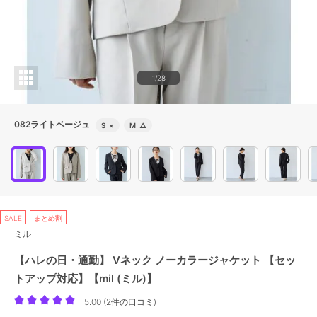
1/28
082ライトベージュ
S
×
M
△
SALE
まとめ割
ミル
【ハレの日・通勤】 Vネック ノーカラージャケット 【セッ
トアップ対応】【mil (ミル)】
5.00
(
2件の口コミ
)