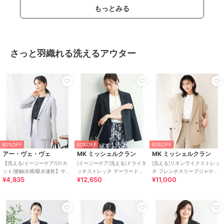
もっとみる
さっと羽織れる洗えるアウター
60%OFF
50%OFF
50%OFF
アー・ヴェ・ヴェ
MK ミッシェルクラン
MK ミッシェルクラン
【洗える/イージーケア/UVカ
[イージーケア/洗える]ドライタ
[洗える]リネンライクストレッ
ット/接触冷感/吸水速乾】サマ
ッチストレッチ テーラードジ
チ フレンチスリーブジャケッ
¥4,835
¥12,650
¥11,000
ーストレッチテーラードジャ
ャケット
ト
ケット