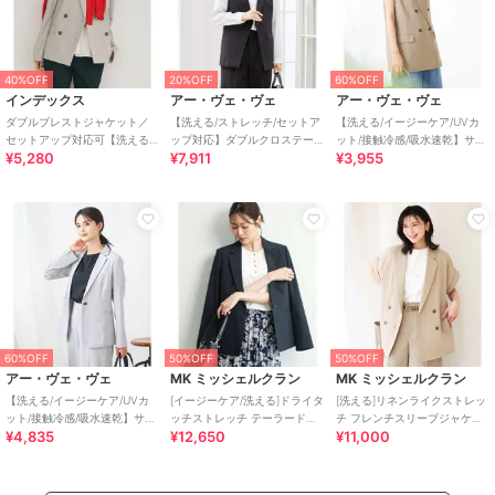
40%OFF
20%OFF
60%OFF
インデックス
アー・ヴェ・ヴェ
アー・ヴェ・ヴェ
ダブルブレストジャケット／
【洗える/ストレッチ/セットア
【洗える/イージーケア/UVカ
セットアップ対応可【洗える
ップ対応】ダブルクロステー
ット/接触冷感/吸水速乾】サマ
¥5,280
¥7,911
¥3,955
／接触冷感／吸水速乾／防シ
ラードジレ
ーストレッチダブルジレ
ワ／ストレッチ】
60%OFF
50%OFF
50%OFF
アー・ヴェ・ヴェ
MK ミッシェルクラン
MK ミッシェルクラン
【洗える/イージーケア/UVカ
[イージーケア/洗える]ドライタ
[洗える]リネンライクストレッ
ット/接触冷感/吸水速乾】サマ
ッチストレッチ テーラードジ
チ フレンチスリーブジャケッ
¥4,835
¥12,650
¥11,000
ーストレッチテーラードジャ
ャケット
ト
ケット