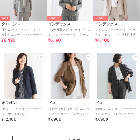
SALE
30%OFF
50%OFF
クロエンス
インデックス
インデックス
【ひんやり／マシンウォッシ
《5色展開／XS-LLサイズ》ス
ストレッチテーラードジャケ
ュ】リネンライクノーカラー
トレッチテーラードジャケッ
ット／セットアップ対応【洗
¥6,490
¥6,160
¥4,400
ジャケット セットアップ対
ト／セットアップ対応【イー
濯機OK】
応
ジーアイロン】
オフオン
ビス
ビス
[セットアップ対応]テーラード
【新色追加】美easyリネンラ
美easyリネンライクテーラー
ジャケット/洗える
イクテーラードジャケット/イ
ドジャケット/イージーケア・
¥12,100
¥7,909
¥7,909
ージーケア・接触冷感・セッ
接触冷感・セットアップ対応
トアップ対応