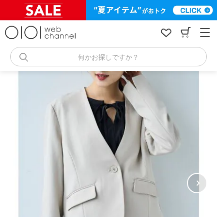
コ
ン
テ
ン
ツ
へ
何かお探しですか？
ス
キ
ッ
プ