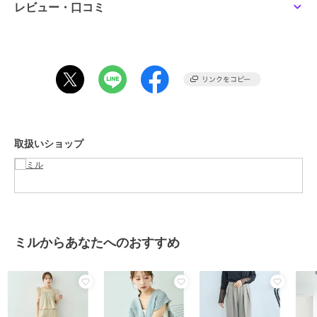
セットアップはもちろん、単品使いでもスタイリングを格上げしてく
レビュー・口コミ
れるジャケットです。
【着用シーン】
卒業・卒園式、入学・入園式などのハレの日の装い
きちんと感を求められるオケージョン
通勤、オフィスカジュアル、会食など
普段着など、幅広いシーンにご利用いただけます♪
取扱いショップ
【サイズの選び方】
＜トップスサイズでの選び方＞
普段のトップスサイズがXSサイズの方はSサイズがおすすめです。
普段のトップスサイズがSサイズの方はMサイズがおすすめです。
＜パンツサイズでの選び方＞
パンツサイズがS-Short、S-Regularの方はSサイズがおすすめです。
ミルからあなたへのおすすめ
パンツサイズがM-Short、M-Regularの方はＭサイズがおすすめで
す。
ーーーーーーーーーーーーーーーーー
透け感：なし
伸縮性：なし