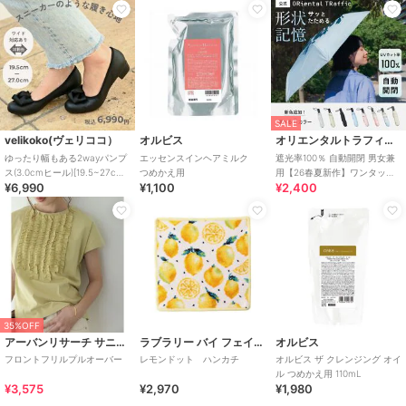
材
/
無地
/
ショート丈
/
S･7号以
下あり
/
洗える
/
ライフスタイ
ル
/
ストレート
/
セレモニー・
入学式・卒業式
原産国
中国製
SALE
velikoko(ヴェリココ）
オルビス
オリエンタルトラフィック
ゆったり幅もある2wayパンプ
エッセンスインヘアミルク
遮光率100％ 自動開閉 男女兼
ス(3.0cmヒール)[19.5~27cm]
つめかえ用
用【26春夏新作】ワンタッチ
¥6,990
¥1,100
¥2,400
ラクチンきれいシューズ
晴雨兼用 折りたたみ傘 /G-
0601
35%OFF
アーバンリサーチ サニーレーベル
ラブラリー バイ フェイラー
オルビス
フロントフリルプルオーバー
レモンドット ハンカチ
オルビス ザ クレンジング オイ
ル つめかえ用 110mL
¥3,575
¥2,970
¥1,980