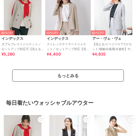
40%OFF
50%OFF
60%OFF
インデックス
インデックス
アー・ヴェ・ヴェ
ダブルブレストジャケット／
ストレッチテーラードジャケ
【洗える/イージーケア/UVカ
セットアップ対応可【洗える
ット／セットアップ対応【洗
ット/接触冷感/吸水速乾】サマ
¥5,280
¥4,400
¥4,835
／接触冷感／吸水速乾／防シ
濯機OK】
ーストレッチテーラードジャ
ワ／ストレッチ】
ケット
もっとみる
毎日着たいウォッシャブルアウター