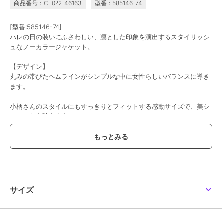
商品番号：CF022-46163
型番：585146-74
[型番:585146-74]
ハレの日の装いにふさわしい、凛とした印象を演出するスタイリッシ
ュなノーカラージャケット。
【デザイン】
丸みの帯びたヘムラインがシンプルな中に女性らしいバランスに導き
ます。
小柄さんのスタイルにもすっきりとフィットする感動サイズで、美シ
ルエットを叶えます。
袖口にはスリットを入れ、ターンバックもできる仕様にすることで、
手元の表情変化を楽しめるデザインに。
ポケットにフラップをあしらい、上品さと機能美を両立させた、表情
豊かな一枚に仕上がっています。
サイズ
カラーは、シーンを選ばず着られるブラック、柔らかなライトベージ
ュ、上品なグレージュの3色展開。