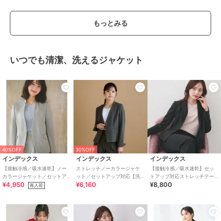
もっとみる
いつでも清潔、洗えるジャケット
40%OFF
30%OFF
インデックス
インデックス
インデックス
【接触冷感／吸水速乾】ノー
ストレッチノーカラージャケ
【接触冷感／吸水速乾】セッ
カラージャケット／セットア
ット／セットアップ対応【洗
トアップ対応ストレッチテー
¥4,950
¥6,160
¥8,800
ップ対応可《洗える／防シワ
濯機洗い可／イージーアイロ
ラードジャケット《イージー
再入荷
／ストレッチ》
ン／防シワ】
アイロン／洗濯機OK／XS