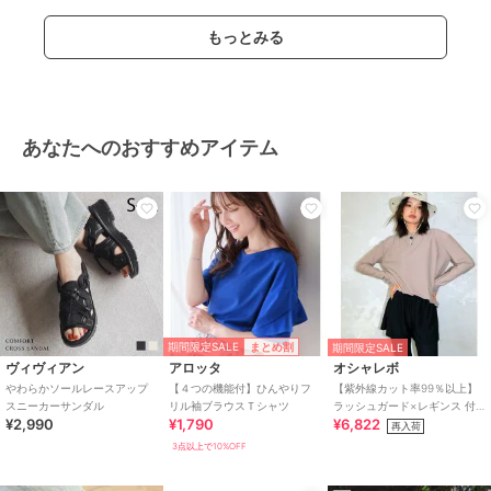
性別タイプ
レディース
アウター・ジャケット・コート
もっとみる
／
ノーカラーコート
カラー
082ライトベージュ、085グレージ
ュ、000ブラック
サイズ
S,M
あなたへのおすすめアイテム
素材
表地：ポリエステル95% ポリウ
レタン5%
裏地：ポリエステル100%
商品のお取り扱い方法
お手入れ
手洗い（水温30℃以下）
特徴
アウター・ジャケット・コート
布・キャンバス
/
ポリエステル素
期間限定SALE
まとめ割
期間限定SALE
材
/
無地
/
ショート丈
/
S･7号以
ヴィヴィアン
アロッタ
オシャレボ
下あり
/
洗える
/
ライフスタイ
やわらかソールレースアップ
【４つの機能付】ひんやりフ
【紫外線カット率99％以上】
ル
/
ストレート
/
セレモニー・
スニーカーサンダル
リル袖ブラウスＴシャツ
ラッシュガード×レギンス 付
入学式・卒業式
¥2,990
¥1,790
¥6,822
き タンキニ
再入荷
3点以上で10%OFF
ノーカラーコート
布・キャンバス
/
ポリエステル素