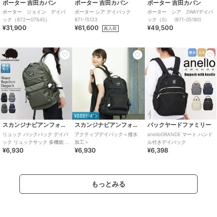
ポーター 吉田カバン
ポーター 吉田カバン
ポーター 吉田カバン
ポーター ジョイン デイパ
ポーター シア デイパック
ポーター シア 2WAYデイパ
ック（872ー07645）
871-15123
ック（S） (871-05180)
¥31,900
¥61,600
¥49,500
再入荷
¥888ｸｰﾎﾟﾝ
スカンジナビアンフォレスト
スカンジナビアンフォレスト
バックヤードファミリー
リュック バックパック デイパ
アクティブデイパック＜撥水
anelloGRANDE マート ハンド
ック リュックサック 多機能 レ
加工＞
ル付きデイパック
¥6,930
¥6,930
¥6,398
ディース 通勤 通学 マザーズリ
ュック
もっとみる