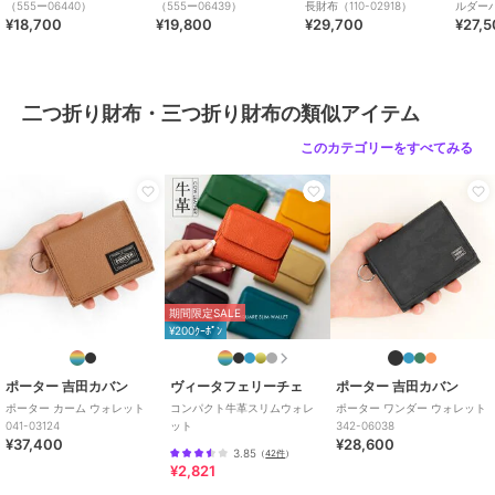
（555ー06440）
（555ー06439）
長財布（110-02918）
ルダーバ
¥18,700
¥19,800
¥29,700
¥27,
二つ折り財布・三つ折り財布の類似アイテム
このカテゴリーをすべてみる
期間限定SALE
¥200ｸｰﾎﾟﾝ
ポーター 吉田カバン
ヴィータフェリーチェ
ポーター 吉田カバン
ポーター カーム ウォレット
コンパクト牛革スリムウォレ
ポーター ワンダー ウォレット
041-03124
ット
342-06038
¥37,400
¥28,600
3.85
（
42件
）
¥2,821