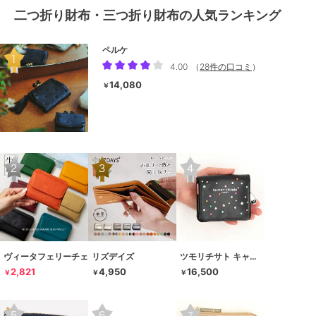
二つ折り財布・三つ折り財布の人気ランキング
ペルケ
4.00
（
28件の口コミ
）
14,080
￥
ヴィータフェリーチェ
リズデイズ
ツモリチサト キャリー
2,821
4,950
16,500
￥
￥
￥