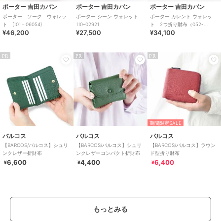
ポーター 吉田カバン
ポーター 吉田カバン
ポーター 吉田カバン
ポーター ソーク ウォレッ
ポーター シーン ウォレット
ポーター カレント ウォレッ
ト (101－06054)
110-02921
ト 2つ折り財布（052-
¥46,200
¥27,500
¥34,100
02203）
PR
PR
PR
期間限定SALE
バルコス
バルコス
バルコス
【BARCOS/バルコス】シュリ
【BARCOS/バルコス】シュリ
【BARCOS/バルコス】ラウン
ンクレザー折財布
ンクレザーコンパクト折財布
ド型折り財布
6,600
4,400
6,400
¥
¥
¥
もっとみる