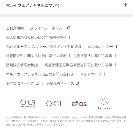
マルイウェブチャネルについて
ご利用規約
プライバシーポリシー
個人情報の取り扱いに関する同意条項
丸井グループ カスタマーハラスメント対応方針
cookieポリシー
特定商取引に関する法律に基づく表示
古物営業法に基づく表示
酒類販売管理者標識
高度管理医療機器等販売許可に基づく表示
マルイウェブチャネル出店のお問い合わせ
サイトマップ
宅配買取サービス
宅配収納サービス
※セール商品の比較対象価格はマルイウェブチャネル旧価格、またはメーカー希望小売価格に現在の消費税を加算
した価格です。※セール期間中、予告なく価格が変更となる場合・マルイ店舗価格と異なる場合がございます。お
支払いはご注文時の価格となりますのでご了承ください。