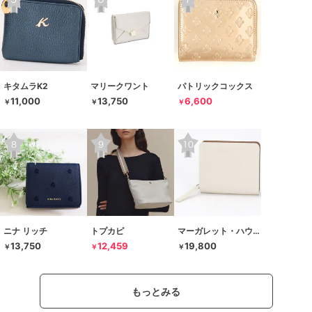
キタムラK2
マリークワント
パトリックコックス
11,000
13,750
6,600
￥
￥
￥
ニナ リッチ
トプカピ
マーガレット・ハウエル アイデア
13,750
12,459
19,800
￥
￥
￥
もっとみる