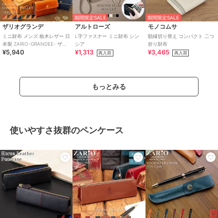
期間限定SALE
期間限定SALE
ザリオグランデ
アルトローズ
モノコムサ
ミニ財布 メンズ 栃木レザー 日
L字ファスナー ミニ財布 シン
額縁切り替え コンパクト 二つ
本製 ZARIO-GRANDEE- ザリ
シア
折り財布
¥5,940
¥1,313
¥3,465
オグランデ ZAG-0050
再入荷
再入荷
もっとみる
使いやすさ抜群のペンケース