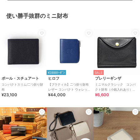
使い勝手抜群のミニ財布
¥2888ｸｰﾎﾟﾝ
SALE
ポール・スチュアート
ヒロフ
プレリーギンザ
コンパクトスリム/二つ折り財
【プラティカ】二つ折り財布
ミニマルクラシック コンパ
布
レザー コンパクト ウォレット
クト財布（小銭入れあり）
¥23,100
¥44,000
¥6,600
本革（商品番号：P25-
「プレリーギンザ」
50805）
NP59313