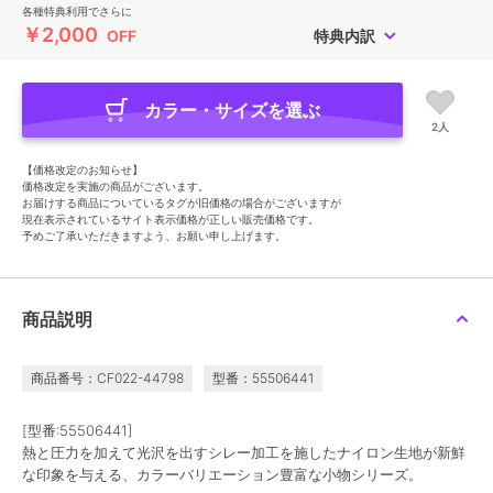
各種特典利用でさらに
￥2,000
OFF
特典内訳
カラー・サイズを選ぶ
2人
【価格改定のお知らせ】
価格改定を実施の商品がございます。
お届けする商品についているタグが旧価格の場合がございますが
現在表示されているサイト表示価格が正しい販売価格です。
予めご了承いただきますよう、お願い申し上げます。
商品説明
商品番号：CF022-44798
型番：55506441
[型番:55506441]
熱と圧力を加えて光沢を出すシレー加工を施したナイロン生地が新鮮
な印象を与える、カラーバリエーション豊富な小物シリーズ。