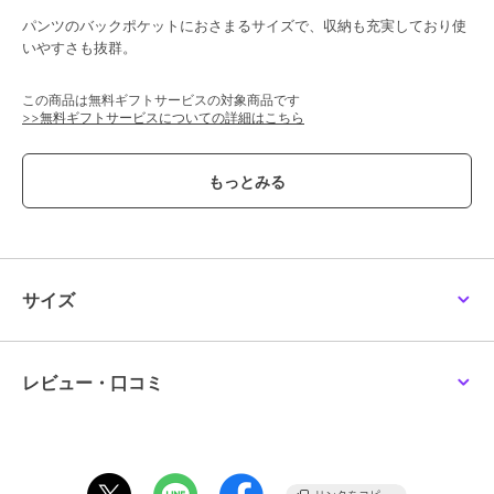
パンツのバックポケットにおさまるサイズで、収納も充実しており使
いやすさも抜群。
この商品は無料ギフトサービスの対象商品です
>>無料ギフトサービスについての詳細はこちら
ブランド
ポーター 吉田カバン
ショップ
ポーター
商品カテゴリ
財布・ポーチ・ケース
／
二つ折
り財布・三つ折り財布
サイズ
性別タイプ
レディース
財布・ポーチ・ケース
／
二つ折
り財布・三つ折り財布
メンズ
レビュー・口コミ
財布・ポーチ・ケース
／
二つ折
り財布・三つ折り財布
カラー
オレンジ、グレー
サイズ
W105 H115 D0