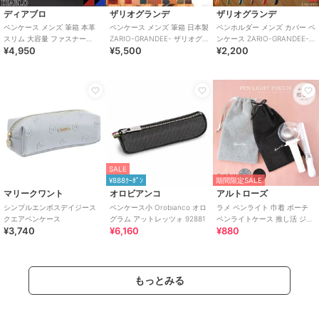
ディアブロ
ザリオグランデ
ザリオグランデ
ペンケース メンズ 筆箱 本革
ペンケース メンズ 筆箱 日本製
ペンホルダー メンズ カバー ペ
スリム 大容量 ファスナー
ZARIO-GRANDEE- ザリオグ
ンケース ZARIO-GRANDEE-
¥4,950
¥5,500
¥2,200
DIABLO ディアブロ KA-517
ランデ ZAG-0011
ZAG-0035 mlb
SALE
¥888ｸｰﾎﾟﾝ
期間限定SALE
マリークワント
オロビアンコ
アルトローズ
シンプルエンボスデイジース
ペンケース小 Orobianco オロ
ラメ ペンライト 巾着 ポーチ
クエアペンケース
グラム アットレッツォ 92881
ペンライトケース 推し活 ジュ
¥3,740
¥6,160
¥880
ピター
もっとみる