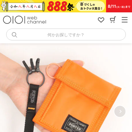
コ
ン
テ
ン
ツ
へ
何かお探しですか？
ス
キ
ッ
プ