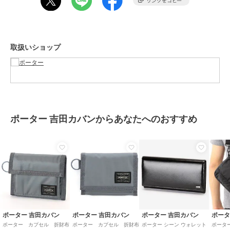
素材
－
商品のお取り扱い方法
お手入れ
－
取扱いショップ
特徴
財布・ポーチ・ケース
ナイロン
/
かぶせ式
二つ折り財布・三つ折り財布
ナイロン
/
かぶせ式
原産国
日本製
ポーター 吉田カバンからあなたへのおすすめ
ポーター 吉田カバン
ポーター 吉田カバン
ポーター 吉田カバン
ポータ
ポーター カプセル 折財布
ポーター カプセル 折財布
ポーター シーン ウォレット
ポータ