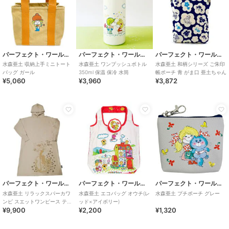
パーフェクト・ワールド・トーキョー
パーフェクト・ワールド・トーキョー
パーフェクト・ワールド・トーキョー
水森亜土 収納上手ミニトート
水森亜土 ワンプッシュボトル
水森亜土 和柄シリーズ ご朱印
バッグ ガール
350ml 保温 保冷 水筒
帳ポーチ 青 がま口 亜土ちゃん
¥5,060
¥3,960
¥3,872
パーフェクト・ワールド・トーキョー
パーフェクト・ワールド・トーキョー
パーフェクト・ワールド・トーキョー
水森亜土 リラックスパーカワ
水森亜土 エコバッグ オウチ(レ
水森亜土 プチポーチ グレー
ンピ スエットワンピース ティ
ッド×アイボリー)
¥9,900
¥2,200
¥1,320
ー ベージュ