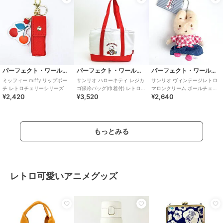
パーフェクト・ワールド・トーキョー
パーフェクト・ワールド・トーキョー
パーフェクト・ワールド・トーキョー
ミッフィー miffy リップポー
サンリオ ハローキティ レジカ
サンリオ ヴィンテージレトロ
チ レトロチェリーシリーズ
ゴ保冷バッグ(巾着付) レトロ
マロンクリーム ボールチェー
¥2,420
¥3,520
¥2,640
25 Sanrio
ン マスコット ぬいぐるみ キー
ホルダー
もっとみる
レトロ可愛いアニメグッズ