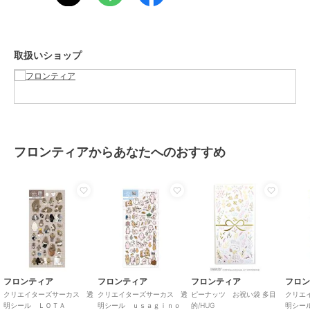
フロンティア
フロンティア
フロンティア
商品カテゴリ
ステーショナリー・バラエティ雑
クリエイターズサーカ
クリエイターズサーカ
クリエイターズサーカ
貨
／
ステーショナリー
ス 透明シール ぽころ
ス ポストカード 静か
ス ポストカード ノス
チャレンジ
なパーティー
タルジック
275
330
330
カラー
¥
ＣＣ透明シール綾野
¥
¥
取扱いショップ
サイズ
**
素材
PET
商品のお取り扱い方法
原産国
日本製
フロンティアからあなたへのおすすめ
フロンティア
フロンティア
フロンティア
クリエイターズサーカ
クリエイターズサーカ
クリエイターズサーカ
ス 透明シール Ａｋａ
ス 透明シール 中村杏
ス 祝儀袋
ｎｅ Ｉｓｈｉｇａ
子
（L’aquamarmo） Ｆ
275
275
594
¥
¥
¥
ｉｒｅｎｚｅ
フロンティア
フロンティア
フロンティア
フロ
クリエイターズサーカス 透
クリエイターズサーカス 透
ピーナッツ お祝い袋 多目
クリエ
明シール ＬＯＴＡ
明シール ｕｓａｇｉｎｏ
的/HUG
明シー