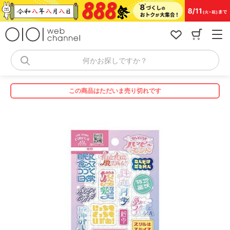
コ
ン
テ
ン
ツ
へ
何かお探しですか？
ス
キ
ッ
この商品はただいま売り切れです
プ