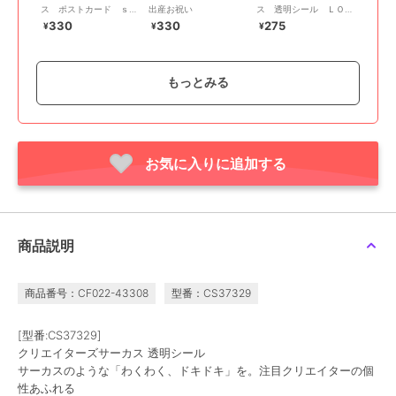
ス ポストカード ｓｔ
出産お祝い
ス 透明シール ＬＯＴ
ｒａｗｂｅｒｒｙ ｓｈ
Ａ
330
330
275
¥
¥
¥
ｏｒｔ ｃａｒ
もっとみる
お気に入りに追加する
フロンティア
フロンティア
フロンティア
クリエイターズサーカ
ピーナッツ お祝い袋
クリエイターズサーカ
ス 透明シール ふぁな
多目的/HUG
ス 透明シール 穂の湯
275
330
275
¥
¥
¥
商品説明
商品番号：CF022-43308
型番：CS37329
[型番:CS37329]
クリエイターズサーカス 透明シール
サーカスのような「わくわく、ドキドキ」を。注目クリエイターの個
性あふれる
フロンティア
フロンティア
フロンティア