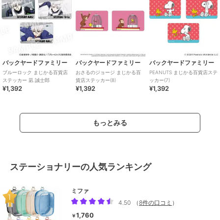
バックヤードファミリー
バックヤードファミリー
バックヤードファミリー
ブルーロック まじかる百貨店
おさるのジョージ まじかる百
PEANUTS まじかる百貨店ステ
ステッカー 凪 誠士郎
貨店ステッカー(8)
ッカー(7)
¥1,392
¥1,392
¥1,392
もっとみる
ステーショナリーの人気ランキング
ミファ
4.50
（
8件の口コミ
）
1,760
￥