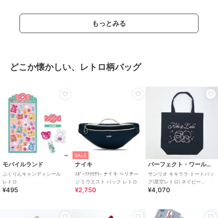
もっとみる
どこか懐かしい、レトロ柄バッグ
SALE
モバイルランド
ナイキ
パーフェクト・ワールド・トーキョー
ぷくりんキャンディシール
ｽﾎﾟｰﾂｱｸｾｻﾘｰ ナイキ ヘリテー
サンリオ キキララ トートバッ
レトロ
ジ S ウエスト パック レトロ
グ(星空レトロ) ネイビー
¥495
¥2,750
¥4,070
Sanrio