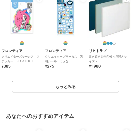
フロンティア
フロンティア
フロンティア
クリエイターズサーカ
クリエイターズサーカ
クリエイターズサーカ
ス 透明シール ｆｏｘ
ス ポストカード ２４
ス ポストカード ニュ
ｙ ｉｌｌｕｓｔｒａｔ
時間勤務
～生活
275
330
330
¥
¥
¥
ｉｏｎｓ
フロンティア
フロンティア
リヒトラブ
クリエイターズサーカス ス
クリエイターズサーカス 透
書き置き御朱印帳＜見開きサ
テッカー ＨＡＧＵＫＩ
明シール ふぁな
イズ＞
¥385
¥275
¥1,980
もっとみる
フロンティア
フロンティア
フロンティア
クリエイターズサーカ
ムーミン お祝い袋 多
ｓｃｏｏｔｙ ｓｔｕｄ
ス ステッカー Ｔａｋ
目的
ｉｏ レターセット Ｍ
ｅ ａ Ｂｒｅａｋ
ｉｃｈａｅｌ
385
330
495
¥
¥
¥
あなたへのおすすめアイテム