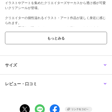
イラストやアートを集めたクリエイターズサーカスから透け感が可愛
クリエイターズサーカ
クリエイターズサーカ
クリエイターズサーカ
いクリアシールが登場。
ス ポストカード プリ
ス Ｂ６リングノート
ス 透明シール ニシワ
ンアラモード
（メゾン・テリア） Ｍ
キタダシ
330
935
275
¥
¥
¥
ｅｒｉｎｇｕｅ ｃｏｏ
クリエイターの個性溢れるイラスト・アート作品が楽しく身近に感じ
ｋｉｅ ｄｏｇｓ
られます。
ノートや手帳など様々なデコレーションにお楽しみいただけます。
●綾野
読んで楽しい、見て心地よい文字を作るクリエイター。ロゴやビジュ
アルなども手掛けています。あなたの気に入った言葉を、そっと日常
に忍ばせてみてください。
フロンティア
フロンティア
フロンティア
スヌーピー ご祝儀袋
クリエイターズサーカ
クリエイターズサーカ
サイズ
お祝い
ス 透明シール ＷＡＮ
ス 透明シール みぞぐ
●素材：PET
ＰＡＫＵ ＨＯＵＳＥ
ちともや
352
275
275
¥
¥
¥
●パッケージサイズ：W95×H200×D1mm
●入数：1枚
レビュー・口コミ
この商品は、不良品のみ返品を承ります
ブランド
フロンティア
ショップ
フロンティア