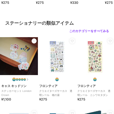
¥275
¥275
¥330
¥275
フロンティア
フロンティア
フロンティア
クリエイターズサーカ
クリエイターズサーカ
クリエイターズサーカ
ス 祝儀袋
ス ステッカー イエテ
ス ステッカー パラレ
ステーショナリーの類似アイテム
（Amy*PRESADO） 万
ィとなかまたち（イエテ
ル三番街
594
385
385
¥
¥
¥
華鏡・うめもも
ィ）
このカテゴリーをすべてみる
フロンティア
フロンティア
フロンティア
クリエイターズサーカ
ピーナッツ お祝い袋
お祝い袋 Oiwai
ス ステッカー ｉｎ
多目的/CLAP
308
¥
ｍｙ ｒｏｏｍ
385
330
¥
¥
キャス キッドソン
フロンティア
フロンティア
ステッカーセット London
クリエイターズサーカス 透
クリエイターズサーカス 透
Crown
明シール 穂の湯
明シール ニシワキタダシ
¥1,100
¥275
¥275