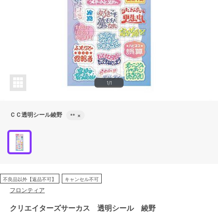
1/1
ＣＣ透明シール綾野
**
×
不良品以外【返品不可】
キャンセル不可
フロンティア
クリエイターズサーカス 透明シール 綾野