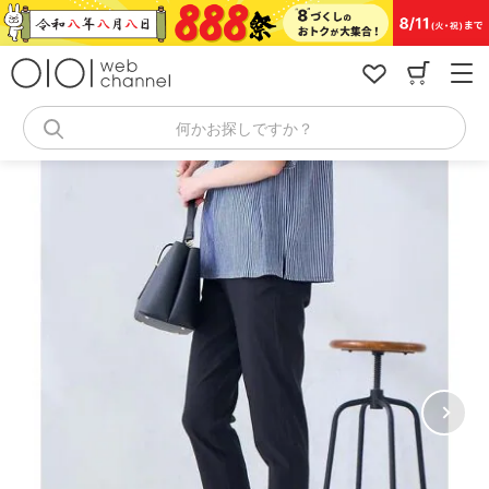
コ
ン
テ
ン
ツ
へ
何かお探しですか？
ス
キ
ッ
プ