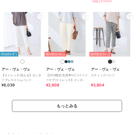
2点以上で10%OFF
すべてのパンツ
／
パンツ
カラー
ブラック、ネイビー、ベージュ、
ダークグレー
サイズ
XS,S,M,L,XL
素材
ネイビー/ベージュ/ダークグレー/
ブラック：レーヨン 75% ナイロン
22% ポリウレタン 3%
¥1000ｸｰﾎﾟﾝ
期間限定SALE
期間限定SALE
商品のお取り扱い方法
原産国
カンボジア
アー・ヴェ・ヴェ
アー・ヴェ・ヴェ
アー・ヴェ・ヴェ
【ストレッチ/洗える】センタ
【WEB限定/支持率NO.1/イージ
スティックパンツ
ープレススリムパンツ
ーケア/ストレッチ】スッキリ
¥6,039
¥2,608
¥3,804
見えテーパードパンツ
もっとみる