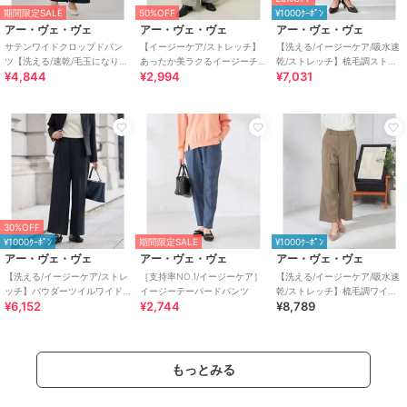
期間限定SALE
50%OFF
¥1000ｸｰﾎﾟﾝ
アー・ヴェ・ヴェ
アー・ヴェ・ヴェ
アー・ヴェ・ヴェ
サテンワイドクロップドパン
【イージーケア/ストレッチ】
【洗える/イージーケア/吸水速
ツ【洗える/速乾/毛玉になりに
あったか美ラクるイージーチ
乾/ストレッチ】梳毛調ストレ
¥4,844
¥2,994
¥7,031
くい/イージーケア】
ェックワイドパンツ
ートパンツ
30%OFF
¥1000ｸｰﾎﾟﾝ
期間限定SALE
¥1000ｸｰﾎﾟﾝ
アー・ヴェ・ヴェ
アー・ヴェ・ヴェ
アー・ヴェ・ヴェ
【洗える/イージーケア/ストレ
［支持率NO.1/イージーケア］
【洗える/イージーケア/吸水速
ッチ】パウダーツイルワイド
イージーテーパードパンツ
乾/ストレッチ】梳毛調ワイド
¥6,152
¥2,744
¥8,789
ストレートパンツ
パンツ
もっとみる