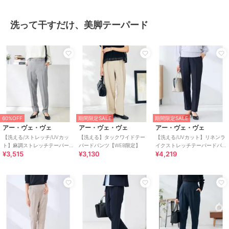
洗って干すだけ、美脚テーパード
60%OFF
期間限定SALE
期間限定SALE
アー・ヴェ・ヴェ
アー・ヴェ・ヴェ
アー・ヴェ・ヴェ
【洗える/ストレッチ/UVカッ
【洗える】タックワイドテー
【洗える/UVカット】リネンラ
ト】麻調ストレッチテーパー
パードパンツ【WEB限定】
イクストレッチテーパードパ
¥3,515
¥3,130
¥4,219
ドパンツ
ンツ