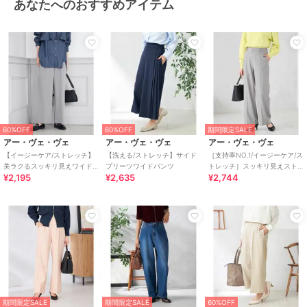
あなたへのおすすめアイテム
60%OFF
60%OFF
期間限定SALE
アー・ヴェ・ヴェ
アー・ヴェ・ヴェ
アー・ヴェ・ヴェ
【イージーケア/ストレッチ】
【洗える/ストレッチ】サイド
［支持率NO.1/イージーケア/ス
美ラクるスッキリ見えワイド
プリーツワイドパンツ
トレッチ］スッキリ見えスト
¥2,195
¥2,635
¥2,744
パンツ
レートパンツ
期間限定SALE
期間限定SALE
60%OFF