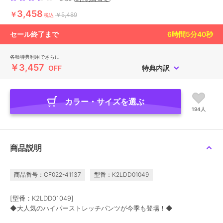
3,458
￥
￥5,489
税込
セール終了まで
6
時間
5
分
39
秒
各種特典利用でさらに
￥3,457
OFF
特典内訳
カラー・サイズを選ぶ
194人
商品説明
商品番号：CF022-41137
型番：K2LDD01049
[型番：K2LDD01049]
◆大人気のハイパーストレッチパンツが今季も登場！◆