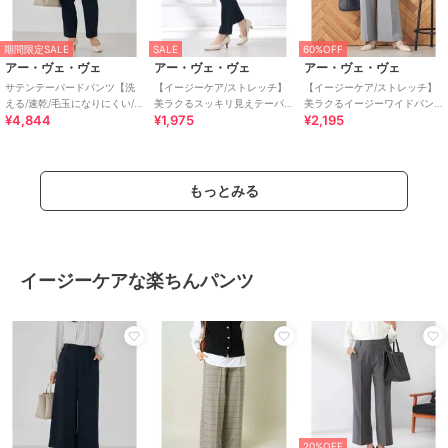
期間限定SALE
SALE
60%OFF
アー・ヴェ・ヴェ
アー・ヴェ・ヴェ
アー・ヴェ・ヴェ
サテンテーパードパンツ【洗
【イージーケア/ストレッチ】
【イージーケア/ストレッチ】
える/速乾/毛玉になりにくい/イ
美ラクるスッキリ見えテーパ
美ラクるイージーワイドパン
¥4,844
¥1,975
¥2,195
ージーケア】
ードパンツ
ツ
もっとみる
イージーケアな楽ちんパンツ
20%OFF