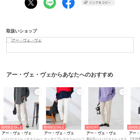
Sサイズでピッタリな感じでした。
ストレッチ素材で動きやすさにやみつきで
もう少しゆったり穿きたい方は
Mサイズでも収縮性があるので
取扱いショップ
吸い付くように程良いラインに仕上げてくれます。
裾を折って穿くとカジュアルダウンも楽しめます。
（スタッフ身長：150cm/着用サイズ：S）
--------------------
着用シーズン
アー・ヴェ・ヴェからあなたへのおすすめ
春：◎ 夏：○ 秋：◎ 冬：△
--------------------
透け感：なし
裏地：なし
伸縮性：あり
光沢感：なし
生地の厚さ：ふつう
期間限定SALE
期間限定SALE
40%OFF
期間限定
アー・ヴェ・ヴェ
アー・ヴェ・ヴェ
アー・ヴェ・ヴェ
アー
--------------------
ハイパーストレッチスリムパ
センタープレススリムパンツ
裏起毛ハイパーストレッチス
【支持率