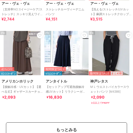
アー・ヴェ・ヴェ
アー・ヴェ・ヴェ
アー・ヴェ・ヴェ
［支持率NO.1/イージーケア/ス
ストレッチカーヴィーデニム
【洗える/ストレッチ/UVカッ
トレッチ］スッキリ見えワイ
パンツ
ト】麻調ストレッチクロップ
¥2,744
¥4,151
¥3,515
ドパンツ
ドパンツ
PR
PR
PR
40%OFF
期間限定SALE
期間限定SALE
¥200ｸｰﾎﾟﾝ
¥1500ｸｰﾎﾟﾝ
まとめ割
アメリカンホリック
アンタイトル
神戸レタス
【接触冷感・UVカット】【選
【セットアップ可遮熱接触冷
M L ウエストバイカラースウ
べる丈】ギャザースカーチョ
感UVカット】リラクシーガウ
ェットパンツ [M4386]
【WEB限定カラー有り】
チョパンツ
2,093
16,830
2,090
¥
¥
¥
2点以上で5%OFF
もっとみる