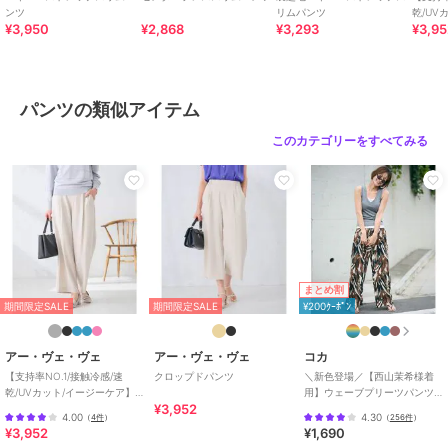
ンツ
リムパンツ
乾/UV
¥3,950
¥2,868
¥3,293
¥3,9
スッキ
≪お気に入り登録機能の使い方≫
■商品のお気に入り登録（ハートマークをクリック）
再入荷通知や値下げ等、お得なご案内を受けることができます。
パンツの類似アイテム
--------------------
このカテゴリーをすべてみる
※商品画像は、光の当たり具合やパソコンなどの閲覧環境により
実際の色味と異なって見える場合がございます。
商品の色味の目安は商品単体の画像をご参照ください。
※34(XSサイズ)・42(XLサイズ)はWEB・一部限定店舗での販売です。
まとめ割
期間限定セール開催中
期間限定SALE
期間限定SALE
¥200ｸｰﾎﾟﾝ
ブランド
アー・ヴェ・ヴェ
アー・ヴェ・ヴェ
アー・ヴェ・ヴェ
コカ
【支持率NO.1/接触冷感/速
クロップドパンツ
＼新色登場／【西山茉希様着
ショップ
アー・ヴェ・ヴェ
乾/UVカット/イージーケア】
用】ウェーブプリーツパンツ
¥3,952
スッキリ見えワイドパンツ
全12色 / セルフカット可能
商品カテゴリ
すべてのパンツ
／
パンツ
4.00
4.30
（
4件
）
（
256件
）
¥3,952
¥1,690
性別タイプ
レディース