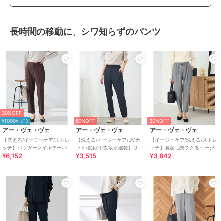
長時間の移動に、シワ知らずのパンツ
30%OFF
¥1000ｸｰﾎﾟﾝ
60%OFF
30%OFF
アー・ヴェ・ヴェ
アー・ヴェ・ヴェ
アー・ヴェ・ヴェ
【洗える/イージーケア/ストレ
【洗える/イージーケア/UVカ
【イージーケア/洗える/ストレ
ッチ】パウダーツイルテーパ
ット/接触冷感/吸水速乾】サマ
ッチ】裏起毛美ラクるイージ
¥6,152
¥3,515
¥3,842
ードパンツ
ーストレッチテーパードパン
ーストライプテーパードパン
ツ
ツ