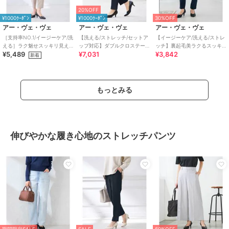
20%OFF
¥1000ｸｰﾎﾟﾝ
¥1000ｸｰﾎﾟﾝ
30%OFF
アー・ヴェ・ヴェ
アー・ヴェ・ヴェ
アー・ヴェ・ヴェ
［支持率NO.1/イージーケア/洗
【洗える/ストレッチ/セットア
【イージーケア/洗える/ストレ
える］ラク魅せスッキリ見え
ップ対応】ダブルクロステー
ッチ】裏起毛美ラクるスッキ
¥5,489
¥7,031
¥3,842
テーパードパンツ【WEB限
パードパンツ
リ見えテーパードパンツ
新着
定】
もっとみる
伸びやかな履き心地のストレッチパンツ
期間限定SALE
SALE
60%OFF