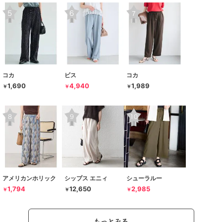
コカ
ビス
コカ
1,690
4,940
1,989
￥
￥
￥
アメリカンホリック
シップス エニィ
シューラルー
1,794
12,650
2,985
￥
￥
￥
もっとみる