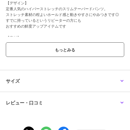
【デザイン】
定番人気のハイパーストレッチのスリムテーパードパンツ。
ストレッチ素材の程よいホールド感と動きやすさにやみつきです◎
すでに持っているというリピーターの方にも
おすすめの鮮度アップアイテムです
【素材】
・ストレッチが効いた伸縮性のある素材
・ご自宅の洗濯機で洗っていただけるので、ケアも楽ちん
【スタイリングポイント】
柄トップスやざっくりニットなど
カジュアルな着こなしもおすすめです◎ ベーシックカラーはお仕事着
にも愛用している方も多く
サイズ
きれいめブラウスとの相性も抜群です。
トップス次第で様々なシーンに活躍する、汎用性の高さが魅力です。
【スタッフ着用コメント】
レビュー・口コミ
ボトム選びに困った時の強い味方のパンツ！
キレイめからカジュアルまで幅広く使える万能アイテム。
小さめのサイズを選ぶとスキニーっぽく穿けます。
（スタッフ身長：161cm/着用サイズ：M）