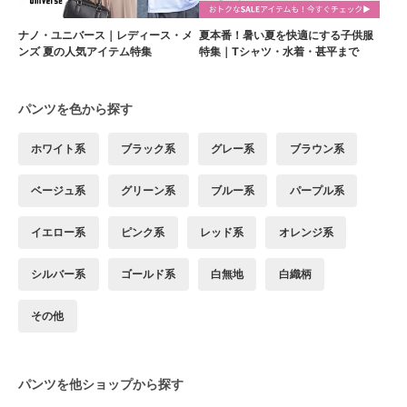
ナノ・ユニバース｜レディース・メ
夏本番！暑い夏を快適にする子供服
ンズ 夏の人気アイテム特集
特集｜Tシャツ・水着・甚平まで
パンツを色から探す
ホワイト系
ブラック系
グレー系
ブラウン系
ベージュ系
グリーン系
ブルー系
パープル系
イエロー系
ピンク系
レッド系
オレンジ系
シルバー系
ゴールド系
白無地
白織柄
その他
パンツを他ショップから探す