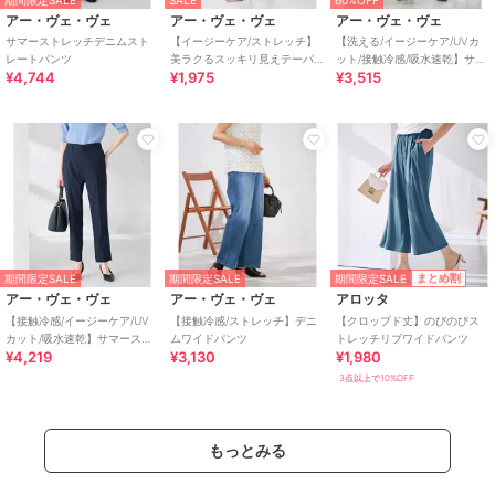
アー・ヴェ・ヴェ
アー・ヴェ・ヴェ
アー・ヴェ・ヴェ
サマーストレッチデニムスト
【イージーケア/ストレッチ】
【洗える/イージーケア/UVカ
レートパンツ
美ラクるスッキリ見えテーパ
ット/接触冷感/吸水速乾】サマ
¥4,744
¥1,975
¥3,515
ードパンツ
ーストレッチクロップドパン
ツ
期間限定SALE
まとめ割
期間限定SALE
期間限定SALE
アー・ヴェ・ヴェ
アー・ヴェ・ヴェ
アロッタ
【接触冷感/イージーケア/UV
【接触冷感/ストレッチ】デニ
【クロップド丈】のびのびス
カット/吸水速乾】サマースト
ムワイドパンツ
トレッチリブワイドパンツ
¥4,219
¥3,130
¥1,980
レッチテーパードパンツ
3点以上で10%OFF
もっとみる