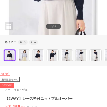
1/33
ネイビー
M
△
L
△
値下げ
期間限定セール
37%OFF
アー・ヴェ・ヴェ
【2WAY】レース衿付ニットプルオーバー
3,458
￥