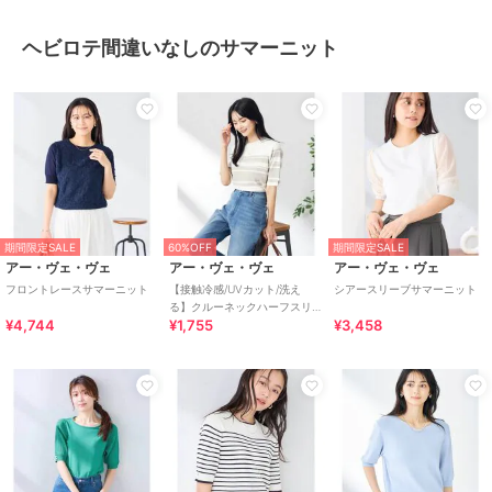
ヘビロテ間違いなしのサマーニット
期間限定SALE
60%OFF
期間限定SALE
アー・ヴェ・ヴェ
アー・ヴェ・ヴェ
アー・ヴェ・ヴェ
フロントレースサマーニット
【接触冷感/UVカット/洗え
シアースリーブサマーニット
る】クルーネックハーフスリ
¥4,744
¥1,755
¥3,458
ーブ美ラクるサマーニット