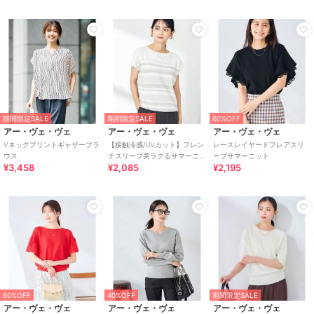
期間限定SALE
期間限定SALE
60%OFF
アー・ヴェ・ヴェ
アー・ヴェ・ヴェ
アー・ヴェ・ヴェ
Vネックプリントギャザーブラ
【接触冷感/UVカット】フレン
レースレイヤードフレアスリ
ウス
チスリーブ美ラクるサマーニ
ーブサマーニット
¥3,458
¥2,085
¥2,195
ット
60%OFF
40%OFF
期間限定SALE
アー・ヴェ・ヴェ
アー・ヴェ・ヴェ
アー・ヴェ・ヴェ