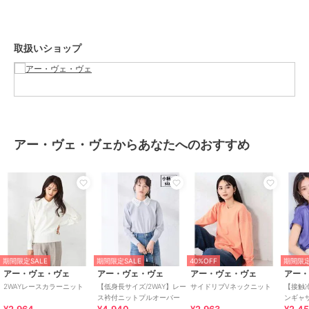
透け感：なし
裏地：なし
伸縮性：ややあり
取扱いショップ
光沢感：なし
生地の厚さ：普通
--------------------
≪お気に入り登録機能の使い方≫
アー・ヴェ・ヴェからあなたへのおすすめ
■商品のお気に入り登録（ハートマークをクリック）
再入荷通知や値下げ等、お得なご案内を受けることができます。
--------------------
※商品画像は、光の当たり具合やパソコンなどの閲覧環境により
実際の色味と異なって見える場合がございます。
商品の色味の目安は商品単体の画像をご参照ください。
期間限定SALE
期間限定SALE
40%OFF
期間限定
アー・ヴェ・ヴェ
アー・ヴェ・ヴェ
アー・ヴェ・ヴェ
アー
期間限定セール開催中
2WAYレースカラーニット
【低身長サイズ/2WAY】レー
サイドリブVネックニット
【接触
ス衿付ニットプルオーバー
ンギャ
乾/イ