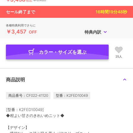
￥5,489
税込
セール終了まで
16
時間
19
分
47
秒
各種特典利用でさらに
￥3,457
OFF
特典内訳
カラー・サイズを選ぶ
25人
商品説明
商品番号：CF022-41120
型番：K2FED10049
[型番：K2FED10049]
◆程よい甘さのきれいめニット◆
【デザイン】