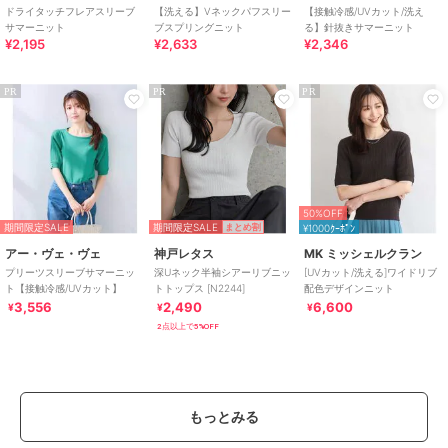
ドライタッチフレアスリーブ
【洗える】Vネックパフスリー
【接触冷感/UVカット/洗え
サマーニット
ブスプリングニット
る】針抜きサマーニット
¥2,195
¥2,633
¥2,346
PR
PR
PR
50%OFF
期間限定SALE
期間限定SALE
まとめ割
¥1000ｸｰﾎﾟﾝ
アー・ヴェ・ヴェ
神戸レタス
MK ミッシェルクラン
プリーツスリーブサマーニッ
深Uネック半袖シアーリブニッ
[UVカット/洗える]ワイドリブ
ト【接触冷感/UVカット】
トトップス [N2244]
配色デザインニット
3,556
2,490
6,600
¥
¥
¥
2点以上で5%OFF
もっとみる