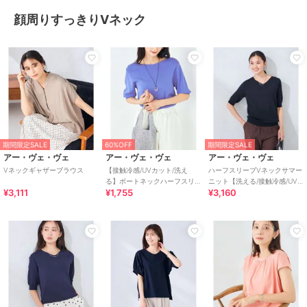
顔周りすっきりVネック
期間限定SALE
60%OFF
期間限定SALE
アー・ヴェ・ヴェ
アー・ヴェ・ヴェ
アー・ヴェ・ヴェ
Vネックギャザーブラウス
【接触冷感/UVカット/洗え
ハーフスリーブVネックサマー
る】ボートネックハーフスリ
ニット【洗える/接触冷感/UV
¥3,111
¥1,755
¥3,160
ーブ美ラクるサマーニット
カット】