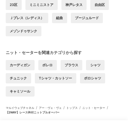
23区
ミニミニストア
神戸レタス
自由区
Ｊプレス（レディス）
組曲
ブージュルード
メゾンドゥサンク
ニット・セーターを関連カテゴリから探す
カーディガン
ボレロ
ブラウス
シャツ
チュニック
Tシャツ・カットソー
ポロシャツ
キャミソール
/
/
/
/
マルイウェブチャネル
アー・ヴェ・ヴェ
トップス
ニット・セーター
【2WAY】レース衿付ニットプルオーバー