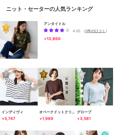
ニット・セーターの人気ランキング
アンタイトル
4.00
（
9件の口コミ
）
13,860
￥
インディヴィ
オペークドットクリップ
グローブ
5,747
1,989
3,581
￥
￥
￥