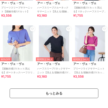
アー・ヴェ・ヴェ
アー・ヴェ・ヴェ
アー・ヴェ・ヴェ
プリーツスリーブサマーニッ
ハーフスリーブクルーネック
【接触冷感/UVカット/洗え
ト【接触冷感/UVカット】
サマーニット【洗える/接触冷
る】Vネックハーフスリーブ美
¥3,556
¥3,160
¥1,755
感/UVカット】
ラクるサマーニット
60%OFF
期間限定SALE
期間限定SALE
アー・ヴェ・ヴェ
アー・ヴェ・ヴェ
アー・ヴェ・ヴェ
【接触冷感/UVカット/洗え
ハーフスリーブVネックサマー
プリーツライクサマーニット
る】ボートネックハーフスリ
ニット【洗える/接触冷感/UV
【洗える/接触冷感/UVカッ
¥1,755
¥3,160
¥3,556
ーブ美ラクるサマーニット
カット】
ト】
もっとみる