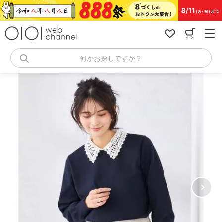
コ
ン
テ
ン
ツ
へ
何かお探しですか？
ス
キ
ッ
プ