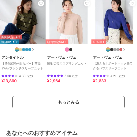
期間限定SALE
¥1500ｸｰﾎﾟﾝ
期間限定SALE
40%OFF
アンタイトル
アー・ヴェ・ヴェ
アー・ヴェ・ヴェ
【11色展開体型カバー】前後
編地切替えスプリングニット
【洗える】ボートネック美ラ
2WAYフレンチスリーブニット
クるパフスリーブニット
4.33
5.00
4.21
（
9件
）
（
1件
）
（
51件
）
¥13,860
¥2,964
¥2,633
もっとみる
あなたへのおすすめアイテム