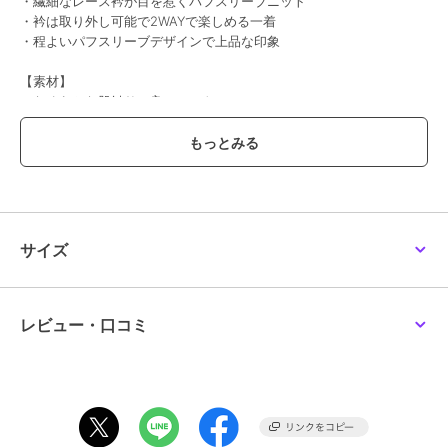
・繊細なレース衿が目を惹くパフスリーブニット
・衿は取り外し可能で2WAYで楽しめる一着
・程よいパフスリーブデザインで上品な印象
【素材】
・なめらかな肌触りの良いニット
・程よい肉感で体のラインを拾いにくく安心感も◎
【コーディネート】
レース衿を付ければ顔まわりが華やぎ、
外せばシンプルなきれいめニットとして着用いただけます。
お仕事シーンにもおすすめです。
パンツ・スカート問わず合わせやすく、
サイズ
デニムでカジュアルに、フレアスカートで上品にまとめるのもおすす
めです。
--------------------
レビュー・口コミ
着用シーズン
春：◎ 夏：× 秋：◎ 冬：〇
--------------------