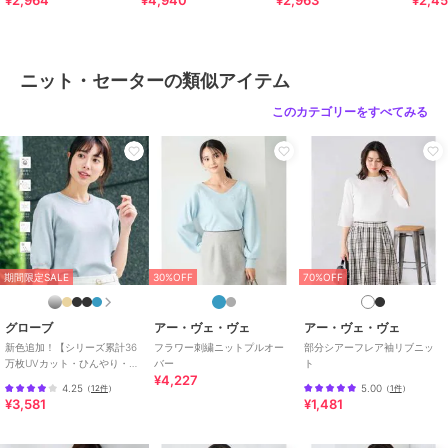
¥2,964
¥4,940
¥2,963
¥2,4
ブランド
アー・ヴェ・ヴェ
ショップ
アー・ヴェ・ヴェ
商品カテゴリ
トップス
／
ニット・セーター
ニット・セーターの類似アイテム
性別タイプ
レディース
このカテゴリーをすべてみる
トップス
／
ニット・セーター
カラー
ネイビー、ライトグレー
サイズ
M,L
素材
ネイビー/ライトグレー：本体部分
ポリエステル 100% レース部分 ポ
リエステル 100%
商品のお取り扱い方法
期間限定SALE
30%OFF
70%OFF
原産国
中国
グローブ
アー・ヴェ・ヴェ
アー・ヴェ・ヴェ
新色追加！【シリーズ累計36
フラワー刺繍ニットプルオー
部分シアーフレア袖リブニッ
万枚UVカット・ひんやり・洗
バー
ト
¥4,227
濯機OK】やわらかドライタッ
4.25
5.00
（
12件
）
（
1件
）
チ 五分袖ニット
¥3,581
¥1,481