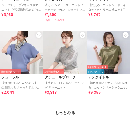
ハーフスリーブVネックサマー
洗える シアーサマーニットソ
【洗える／コットン】ドライ
ニット【WEB限定/洗える/接触
ーカーディガン（ショート／
タッチさらりポロ襟ニットT
¥3,160
¥1,890
¥5,747
冷感/UVカット】
ミディアム／ロング）
[C3703]
2点以上で5%OFF
期間限定SALE
期間限定SALE
期間限定SALE
¥1500ｸｰﾎﾟﾝ
シューラルー
クチュールブローチ
アンタイトル
【毎日洗えるひんやりUV】二
【洗える】LEVITAシャーリン
【9色展開アンサンブル可洗え
の腕隠れる さらっとドルマン
グ サマーニット
る】コットンベーシックニッ
¥2,041
¥3,318
¥9,355
半袖ニット
ト
もっとみる