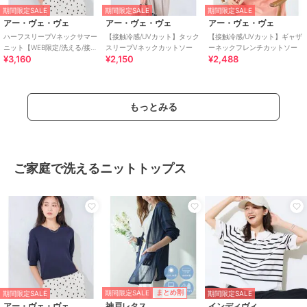
期間限定SALE
期間限定SALE
期間限定SALE
アー・ヴェ・ヴェ
アー・ヴェ・ヴェ
アー・ヴェ・ヴェ
ハーフスリーブVネックサマー
【接触冷感/UVカット】タック
【接触冷感/UVカット】ギャザ
ニット【WEB限定/洗える/接触
スリーブVネックカットソー
ーネックフレンチカットソー
¥3,160
¥2,150
¥2,488
冷感/UVカット】
もっとみる
ご家庭で洗えるニットトップス
期間限定SALE
まとめ割
期間限定SALE
期間限定SALE
アー・ヴェ・ヴェ
神戸レタス
インディヴィ