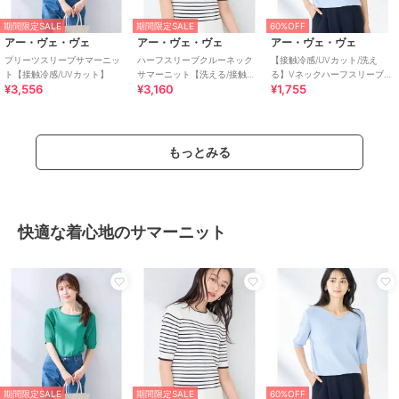
期間限定SALE
期間限定SALE
60%OFF
アー・ヴェ・ヴェ
アー・ヴェ・ヴェ
アー・ヴェ・ヴェ
プリーツスリーブサマーニッ
ハーフスリーブクルーネック
【接触冷感/UVカット/洗え
ト【接触冷感/UVカット】
サマーニット【洗える/接触冷
る】Vネックハーフスリーブ美
¥3,556
¥3,160
¥1,755
感/UVカット】
ラクるサマーニット
もっとみる
快適な着心地のサマーニット
期間限定SALE
期間限定SALE
60%OFF