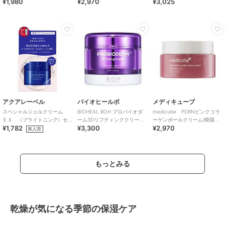
¥1,980
¥2,970
¥3,025
国コスメ)
国コスメ)
アクアレーベル
バイオヒールボ
メディキューブ
スペシャルジェルクリーム
BIOHEAL BOH プロバイオダ
medicube PDRNピンクコラ
ＥＸ （ブライトニング）セ
ーム3Dリフティングクリーム
ーゲンボールクリーム(韓国コ
¥1,782
¥3,300
¥2,970
ットｂ
(韓国コスメ)
スメ)
再入荷
もっとみる
乾燥が気になる季節の保湿ケア