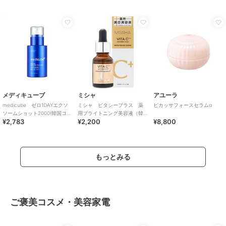
メディキューブ
ミシャ
アユーラ
medicube ゼロ1DAYエクソ
ミシャ ビタシープラス 薬
ビカッサフォースセラムα
ソームショット2000(韓国コス
用ブライトニング美容液（韓
¥2,783
¥2,200
¥8,800
メ)
国コスメ）
もっとみる
ご褒美コスメ・美容家電