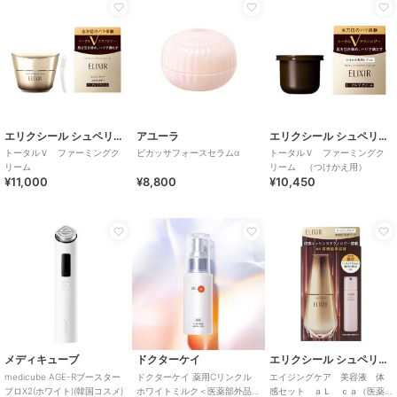
エリクシール シュペリエル
アユーラ
エリクシール シュペリエル
トータルＶ ファーミングク
ビカッサフォースセラムα
トータルＶ ファーミングク
リーム
リーム （つけかえ用）
¥11,000
¥8,800
¥10,450
メディキューブ
ドクターケイ
エリクシール シュペリエル
medicube AGE-Rブースター
ドクターケイ 薬用Cリンクル
エイジングケア 美容液 体
プロX2(ホワイト)(韓国コスメ)
ホワイトミルク＜医薬部外品
感セット ａＬ ｃａ（医薬