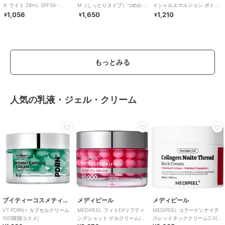
ス ライト 28mL SPF34・
M（しっとりタイプ）つめかえ
イシャルエマルジョン ボトル
PA+++（顔用日焼け止め）
用 医薬部外品
入り 80mL
1,056
1,650
1,210
¥
¥
¥
もっとみる
人気の乳液・ジェル・クリーム
ブイティーコスメティクス
メディピール
メディピール
VT PDRN+ カプセルクリーム
MEDIPEEL フィトEXリフティ
MEDIPEEL コラーゲンナイテ
100(韓国コスメ)
ングショット ゲルクリーム(韓
スレッドネッククリーム2.0(韓