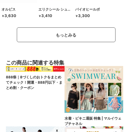
オルビス
エリクシール シュペリエル
バイオヒールボ
3,630
3,410
3,300
￥
￥
￥
もっとみる
この商品に関連する特集
888祭｜8づくしのおトクをまとめ
てチェック！開運・888円以下・ま
とめ割・クーポン
水着・ビキニ通販 特集 | マルイウェ
ブチャネル