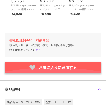
リジュラン
リジュラン
リジュラン
REJURAN モイスチャー
REJURAN ニュートリテ
REJURAN ターンオーバ
クリーム(韓国コスメ)
ィブ クリーム(韓国コス
ー クリーム(韓国コスメ)
メ)
3,520
5,445
4,620
¥
¥
¥
特別配送料440円対象商品
税込3,980円以上のお買い物で、特別配送料が無料
特別配送料について
お気に入りに追加する
商品説明
商品番号：CF022-40335
型番：JP-REJ-RHC