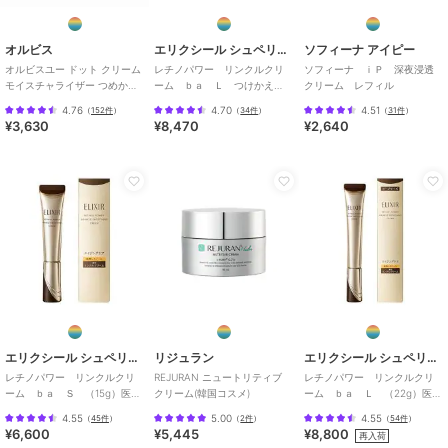
オルビス
エリクシール シュペリエル
ソフィーナ アイピー
オルビスユー ドット クリーム
レチノパワー リンクルクリ
ソフィーナ ｉＰ 深夜浸透
モイスチャライザー つめかえ
ーム ｂａ Ｌ つけかえ
クリーム レフィル
用 医薬部外品
用 （レフィル）医薬部外品
4.76
4.70
4.51
（
152件
）
（
34件
）
（
31件
）
¥3,630
¥8,470
¥2,640
エリクシール シュペリエル
リジュラン
エリクシール シュペリエル
レチノパワー リンクルクリ
REJURAN ニュートリティブ
レチノパワー リンクルクリ
ーム ｂａ Ｓ （15g）医薬
クリーム(韓国コスメ)
ーム ｂａ Ｌ （22g）医薬
部外品
部外品
4.55
5.00
4.55
（
45件
）
（
2件
）
（
54件
）
¥6,600
¥5,445
¥8,800
再入荷