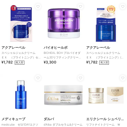
アクアレーベル
バイオヒールボ
アクアレーベル
スペシャルジェルクリーム
BIOHEAL BOH プロバイオダ
スペシャルジェルクリーム
ＥＸ （ブライトニング）セ
ーム3Dリフティングクリーム
ＥＸ （ブライトニング）(医
¥1,782
¥3,300
¥1,782
ットｂ
(韓国コスメ)
薬部外品)
再入荷
再入荷
メディキューブ
ダルバ
エリクシール シュペリエル
medicube ゼロ1DAYエクソ
d'Alba ダブルセラム&クリーム
リフトナイトクリーム Ｗ