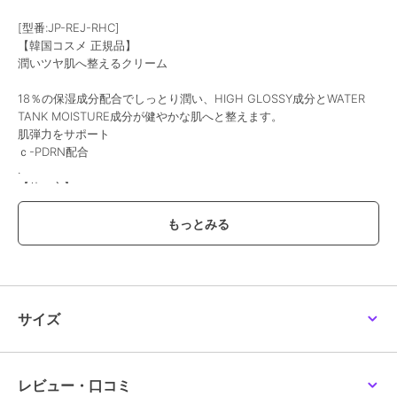
[型番:JP-REJ-RHC]
【韓国コスメ 正規品】
潤いツヤ肌へ整えるクリーム
18％の保湿成分配合でしっとり潤い、HIGH GLOSSY成分とWATER
TANK MOISTURE成分が健やかな肌へと整えます。
肌弾力をサポート
ｃ-PDRN配合
.
【使い方】
1.洗顔後、化粧水でお肌を整えます
2.アンプルを適量、肌のキメに沿ってやさしく塗りなじませます
3.ターンオーバーアクティブクリームを適量、肌のキメに沿ってやさ
しく塗り広げます.
【全成分】
水、グリセリン、BG、水添ロジン酸メチル、DPG、ジスターチリン
酸、炭酸ジカプリリル、セテアリルアルコール、ナイアシンアミド、
サイズ
ペンチレングリコール、ジステアリン酸ポリグリセリル―3メチルグ
ルコース、1,2-ヘキサンジオール、ビスジグリセリルポリアシルアジ
ぺートー2、オクチルドデカノール、(アクリル酸ヒドロキシエチル/ア
クリロイルジメチルタウリンNa)コポリマー、安息香酸アルキル、
レビュー・口コミ