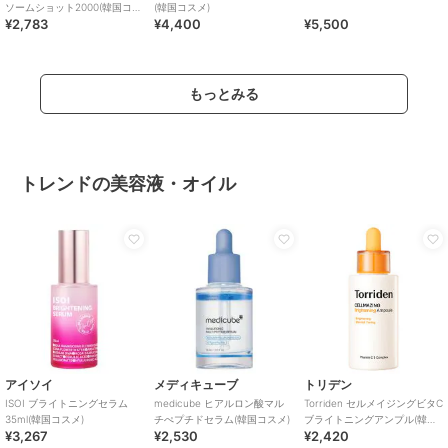
ソームショット2000(韓国コス
(韓国コスメ)
¥2,783
¥4,400
¥5,500
メ)
もっとみる
トレンドの美容液・オイル
アイソイ
メディキューブ
トリデン
ISOI ブライトニングセラム
medicube ヒアルロン酸マル
Torriden セルメイジングビタC
35ml(韓国コスメ)
チぺプチドセラム(韓国コスメ)
ブライトニングアンプル(韓国
¥3,267
¥2,530
¥2,420
コスメ)