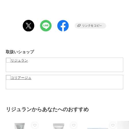
(C12-15)、ジメチコン、ヒドロキシアセントフェノン、グルコース、
クロレラエキス、加水分解DNA、(アクリレーツ/アクリル酸アルキル
(C10-30))クロスポリマー、トロメタミン、フルクトオリゴ糖、フル
クトース、パンテノール、セテアリルグルコシド、アデノシン、フィ
チン酸Na、フナバラソウエキス、トコフェロール、カエセルピニアス
ピノサ果実エキス、エチルエキシルグリセリン、タチアオイ花エキ
ス、カッパフィカスアルバレジエキス、アーモンドエキス、トレハロ
ース、尿素、セリン、カプリリルグリコール、ポリアクリル酸グリセ
リン、アルギン酸Na、プルラン、ヒアルロン酸Na、リン酸2Na、リ
取扱いショップ
ン酸K
この商品は、不良品のみ返品を承ります
ブランド
リジュラン
ショップ
リジュラン
／
コリアージュ
商品カテゴリ
スキンケア
／
乳液・ジェル・ク
リーム
リジュランからあなたへのおすすめ
性別タイプ
レディース
スキンケア
／
乳液・ジェル・ク
リーム