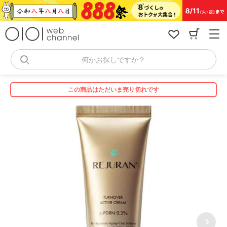
コ
ン
テ
ン
ツ
へ
何かお探しですか？
ス
キ
ッ
この商品はただいま売り切れです
プ