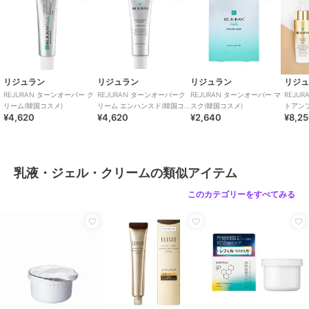
カラー
**
サイズ
50ml
原産国
韓国
リジュラン
リジュラン
リジュラン
リジ
REJURAN ターンオーバー ク
REJURAN ターンオーバーク
REJURAN ターンオーバー マ
REJU
リーム(韓国コスメ)
リーム エンハンスド(韓国コ
スク(韓国コスメ)
トアンプ
¥4,620
¥4,620
¥2,640
¥8,2
スメ)
乳液・ジェル・クリームの類似アイテム
このカテゴリーをすべてみる