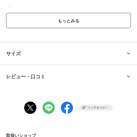
全3フレーバー
・ロゼミント
・シャイニーマスカット
・ジューシーベリー
*1 ブラッシングによる
*2 カオリン（清掃成分）
サイズ
この商品は、不良品のみ返品を承ります
ブランド
ミーズ
レビュー・口コミ
ショップ
ミーズ
商品カテゴリ
ボディケア
／
オーラルケア
カラー
シャイニーマスカット、ロゼミン
ト、ジューシーベリー
サイズ
ホワイティクリーム 60g
素材
カオリン、グルセリン、ソルビト
ール、含水シリカ、クエン酸Na、
取扱いショップ