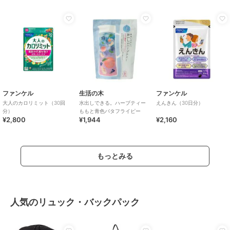
ファンケル
生活の木
ファンケル
大人のカロリミット（30回
水出しできる。ハーブティー
えんきん（30日分）
分）
ももと青色バタフライピー
¥2,800
¥1,944
¥2,160
もっとみる
人気のリュック・バックパック