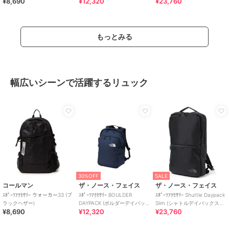
¥8,690
¥12,320
¥23,760
ク)
ム)
もっとみる
幅広いシーンで活躍するリュック
30%OFF
SALE
コールマン
ザ・ノース・フェイス
ザ・ノース・フェイス
ｽﾎﾟｰﾂｱｸｾｻﾘｰ ウォーカー33 (ブ
ｽﾎﾟｰﾂｱｸｾｻﾘｰ BOULDER
ｽﾎﾟｰﾂｱｸｾｻﾘｰ Shuttle Daypack
ラックヘザー)
DAYPACK (ボルダーデイパッ
Slim (シャトルデイパックスリ
¥8,690
¥12,320
¥23,760
ク)
ム)