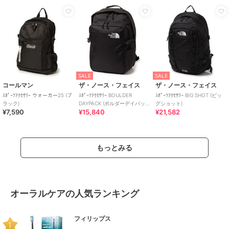
SALE
SALE
コールマン
ザ・ノース・フェイス
ザ・ノース・フェイス
ｽﾎﾟｰﾂｱｸｾｻﾘｰ ウォーカー25 (ブ
ｽﾎﾟｰﾂｱｸｾｻﾘｰ BOULDER
ｽﾎﾟｰﾂｱｸｾｻﾘｰ BIG SHOT (ビッ
ラック)
DAYPACK (ボルダーデイパッ
グショット)
¥7,590
¥15,840
¥21,582
ク)
もっとみる
オーラルケアの人気ランキング
フィリップス