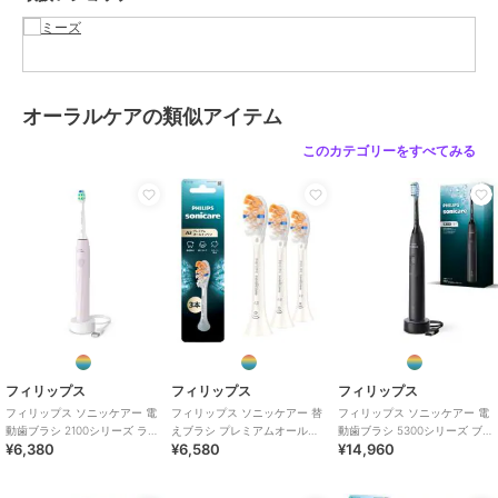
イソペンチルジオール、キシリト
ール、セルロースガム、PEGー
８、ミルエキス、トゲキリンサ
イ、ミツイシコンブ、ウスバアオ
ノリエキス、ホスホリルオリゴ糖
オーラルケアの類似アイテム
Ca、グリコシルトレはロース、加
水分解添デンプン、グリチルリチ
このカテゴリーをすべてみる
ン酸２K、サピンヅストリホリア
ツス果実エキス、ラウロイルグル
タミン酸Na、ラウリン酸ポリグリ
セリルー１０、三リン酸５Na、リ
ンゴ酸、BG、ペンチレングリコ
ール、oーシメンー５－オール、
フェノキシエタノール、メンソー
ル、香料
商品のお取り扱い方法
フィリップス
フィリップス
フィリップス
フィリップス ソニッケアー 電
フィリップス ソニッケアー 替
フィリップス ソニッケアー 電
動歯ブラシ 2100シリーズ ライ
えブラシ プレミアムオールイ
動歯ブラシ 5300シリーズ ブ
¥6,380
¥6,580
¥14,960
トピンク
ンワン 3本組 ホワイト
ラック