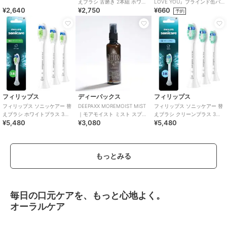
えブラシ 舌磨き 2本組 ホワイ
LOVE YOU』ブラインド缶バ
¥2,640
¥2,750
¥660
ト
ッジ（全6種）
予約
フィリップス
ディーパックス
フィリップス
フィリップス ソニッケアー 替
DEEPAXX MOREMOIST MIST
フィリップス ソニッケアー 替
えブラシ ホワイトプラス 3本
｜モアモイスト ミスト スプレ
えブラシ クリーンプラス 3本
¥5,480
¥3,080
¥5,480
組 ホワイト
ー
組 ホワイト
もっとみる
毎日の口元ケアを、もっと心地よく。
オーラルケア