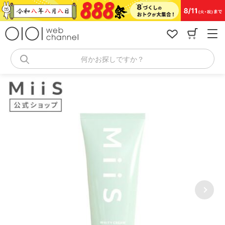
コ
ン
テ
ン
ツ
へ
何かお探しですか？
ス
キ
ッ
プ