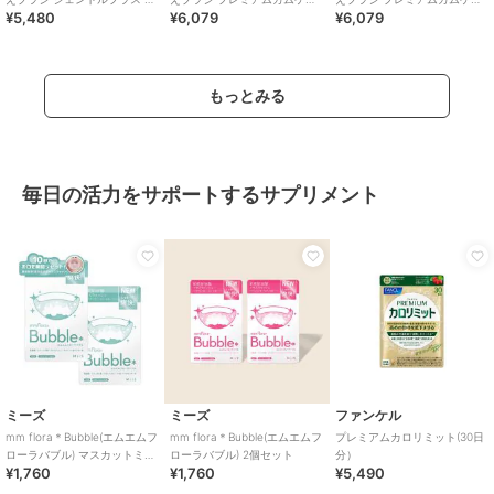
¥5,480
¥6,079
¥6,079
本組 ホワイト
3本組 ホワイト
3本組 ブラック
もっとみる
毎日の活力をサポートするサプリメント
ミーズ
ミーズ
ファンケル
mm flora＊Bubble(エムエムフ
mm flora＊Bubble(エムエムフ
プレミアムカロリミット(30日
ローラバブル) マスカットミン
ローラバブル) 2個セット
分）
¥1,760
¥1,760
¥5,490
ト風味 2個セット