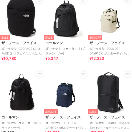
SALE
SALE
30%OFF
ザ・ノース・フェイス
コールマン
ザ・ノース・フェイス
ｽﾎﾟｰﾂｱｸｾｻﾘｰ GEOFACE SLIM
ｽﾎﾟｰﾂｱｸｾｻﾘｰ ウォーカー15 (ブ
ｽﾎﾟｰﾂｱｸｾｻﾘｰ BOULDER
PACK (ジオフェイススリムパ
ラックヘザー)
DAYPACK (ボルダーデイパッ
¥10,780
¥5,247
¥12,320
ック)
ク)
30%OFF
SALE
コールマン
ザ・ノース・フェイス
ザ・ノース・フェイス
ｽﾎﾟｰﾂｱｸｾｻﾘｰ ウォーカー33 (ブ
ｽﾎﾟｰﾂｱｸｾｻﾘｰ BOULDER
ｽﾎﾟｰﾂｱｸｾｻﾘｰ Shuttle Daypack
ラックヘザー)
DAYPACK (ボルダーデイパッ
Slim (シャトルデイパックスリ