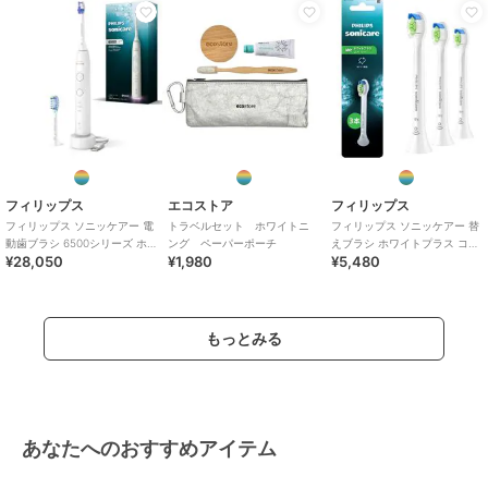
フィリップス
エコストア
フィリップス
フィリップス ソニッケアー 電
トラベルセット ホワイトニ
フィリップス ソニッケアー 替
動歯ブラシ 6500シリーズ ホ
ング ペーパーポーチ
えブラシ ホワイトプラス コン
¥28,050
¥1,980
¥5,480
ワイト
パクト 3本組 ホワイト
もっとみる
あなたへのおすすめアイテム