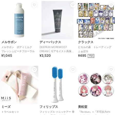
メルサボン
ディーパックス
クラックス
メルサボン ボディミルク
DEEPAXX MOREMOIST
ヒカルの碁 トレーディング
フレッシュピーチフローラル
CREAM | モアモイスト高保湿
ふぁぼカ
¥1,045
¥3,520
¥495
クリーム
予約
ミーズ
フィリップス
美松堂
トラベルセット
フィリップス ソニッケアー 替
『Re:blue』×『不可抗力のI