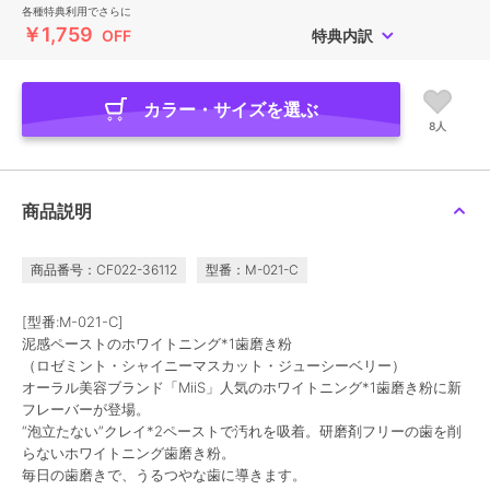
各種特典利用でさらに
￥1,759
OFF
特典内訳
カラー・サイズを選ぶ
8人
商品説明
商品番号：CF022-36112
型番：M-021-C
[型番:M-021-C]
泥感ペーストのホワイトニング*1歯磨き粉
（ロゼミント・シャイニーマスカット・ジューシーベリー）
オーラル美容ブランド「MiiS」人気のホワイトニング*1歯磨き粉に新
フレーバーが登場。
“泡立たない”クレイ*2ペーストで汚れを吸着。研磨剤フリーの歯を削
らないホワイトニング歯磨き粉。
毎日の歯磨きで、うるつやな歯に導きます。