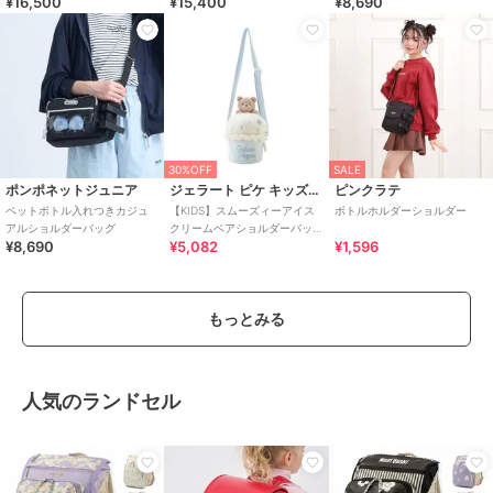
¥16,500
¥15,400
¥8,690
30%OFF
SALE
ポンポネットジュニア
ジェラート ピケ キッズ＆ベビー
ピンクラテ
ペットボトル入れつきカジュ
【KIDS】スムーズィーアイス
ボトルホルダーショルダー
アルショルダーバッグ
クリームベアショルダーバッ
¥8,690
¥5,082
¥1,596
グ
もっとみる
人気のランドセル