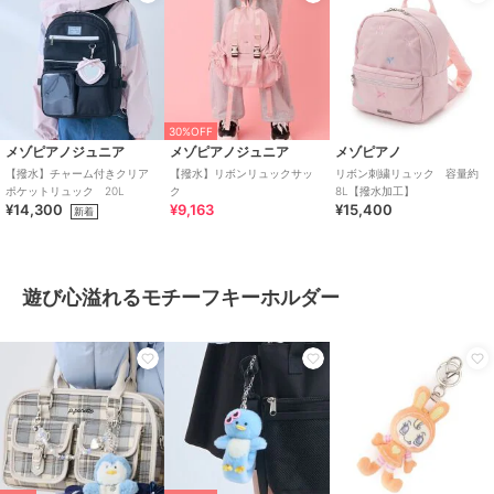
30%OFF
メゾピアノジュニア
メゾピアノジュニア
メゾピアノ
【撥水】チャーム付きクリア
【撥水】リボンリュックサッ
リボン刺繍リュック 容量約
ポケットリュック 20L
ク
8L【撥水加工】
¥14,300
¥9,163
¥15,400
新着
遊び心溢れるモチーフキーホルダー