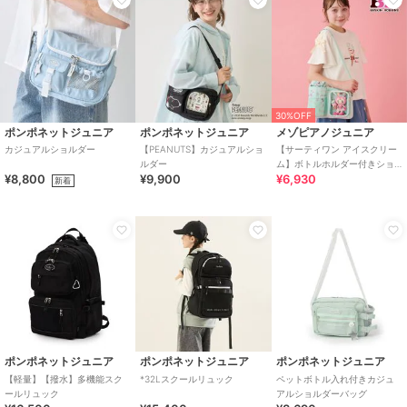
30%OFF
ポンポネットジュニア
ポンポネットジュニア
メゾピアノジュニア
カジュアルショルダー
【PEANUTS】カジュアルショ
【サーティワン アイスクリー
ルダー
ム】ボトルホルダー付きショ
¥8,800
¥9,900
¥6,930
ルダーバッグ
新着
ポンポネットジュニア
ポンポネットジュニア
ポンポネットジュニア
【軽量】【撥水】多機能スク
*32Lスクールリュック
ペットボトル入れ付きカジュ
ールリュック
アルショルダーバッグ