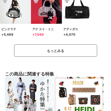
ピンクラテ
アナ スイ・ミニ
アディダス
5,489
7,040
4,070
￥
￥
￥
もっとみる
この商品に関連する特集