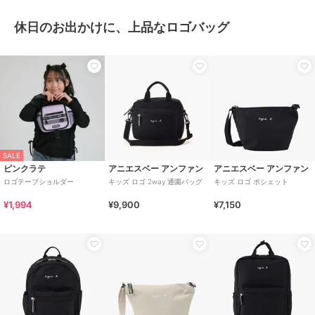
休日のお出かけに、上品なロゴバッグ
SALE
ピンクラテ
アニエスベー アンファン
アニエスベー アンファン
ロゴテープショルダー
キッズ ロゴ 2way 通園バッグ
キッズ ロゴ ポシェット
¥1,994
¥9,900
¥7,150