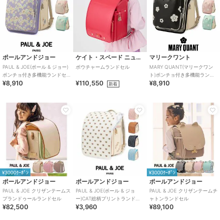
ポールアンドジョー
ケイト・スペード ニューヨーク キッズ
マリークワント
PAUL & JOE(ポール & ジョー)
ボウチャームランドセル
MARY QUANT(マリークワン
ポンチョ付き多機能ランドセ
ト)ポンチョ付き多機能ランド
¥8,910
¥110,550
¥8,910
ルカバー
セルカバー
新着
¥3000ｸｰﾎﾟﾝ
¥3000ｸｰﾎﾟﾝ
ポールアンドジョー
ポールアンドジョー
ポールアンドジョー
PAUL & JOE クリザンテームス
PAUL & JOE(ポール & ジョ
PAUL & JOE クリザンテームチ
プランドゥールランドセル
ー)CAT総柄プリントランドセ
ャトンランドセル
¥82,500
¥3,960
¥89,100
ルカバー