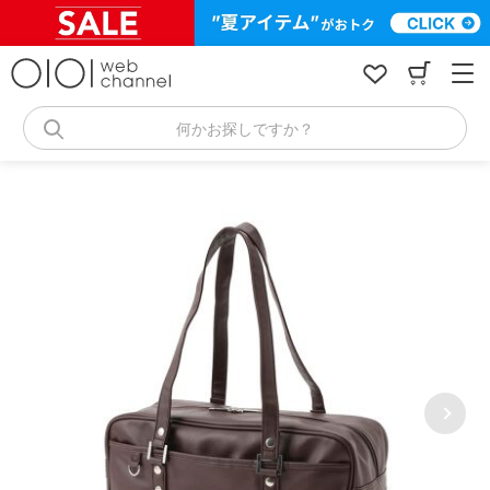
コ
ン
テ
ン
ツ
へ
何かお探しですか？
ス
キ
ッ
プ