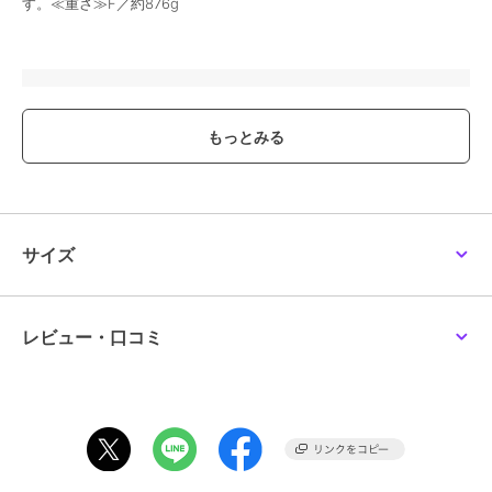
す。≪重さ≫F／約876g
ブランド
ポンポネットジュニア
ショップ
ナルミヤオンライン
商品カテゴリ
バッグ
／
ボストンバッグ
性別タイプ
ガールズ
バッグ
／
ボストンバッグ
サイズ
カラー
コゲ茶 、黒
サイズ
F
素材
本体生地：合成皮革
レビュー・口コミ
裏地：ポリエステル
商品のお取り扱い方法
お手入れ
洗濯方法は商品タグをご確認くだ
さい
原産国
ベトナム