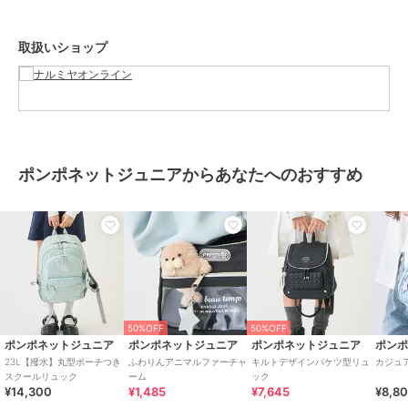
取扱いショップ
ポンポネットジュニアからあなたへのおすすめ
50%OFF
50%OFF
ポンポネットジュニア
ポンポネットジュニア
ポンポネットジュニア
ポン
23L【撥水】丸型ポーチつき
ふわりんアニマルファーチャ
キルトデザインバケツ型リュ
カジュ
スクールリュック
ーム
ック
¥14,300
¥1,485
¥7,645
¥8,8