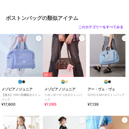
ボストンバッグの類似アイテム
このカテゴリーをすべてみる
SALE
メゾピアノジュニア
メゾピアノジュニア
アー・ヴェ・ヴェ
【撥水】3WAY高機能ボストン
リボンポーチつきボストンバ
[KIDS]３WAYボストンバッグ
バッグ
ッグ
¥17,600
¥7,095
¥7,139