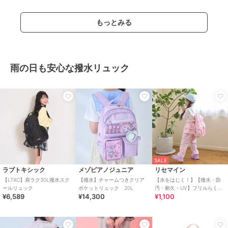
もっとみる
雨の日も安心な撥水リュック
SALE
ラブトキシック
メゾピアノジュニア
リセマイン
【LTXC】肩ラク30L撥水スク
【撥水】チャームつきクリア
【水をはじく！】【撥水・防
ールリュック
ポケットリュック 20L
汚・耐久・UV】フリルらくら
¥6,589
¥14,300
¥1,100
くナップ【子供服】【キッ
ズ】【女の子】