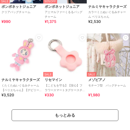
SALE
50%OFF
ポンポネットジュニア
ポンポネットジュニア
ナルミヤキャラクターズ
クリアバッグチャーム
アニマルファーくるるバッグ
カラーミニぬいぐるみチャー
チャーム
ム ベリエちゃん
¥990
¥1,375
¥2,530
SALE
SALE
ナルミヤキャラクターズ
リセマイン
メゾピアノ
くたくたぬいぐるみチャーム
【こどもを守る】【安心】フ
モチーフ型 バッグチャーム
【ベリエちゃん】【デビリー
ラワースマートタグケースチ
¥3,520
¥330
¥1,980
ちゃん】【ブルーベリエちゃ
ャーム【子供服】【キッズ】
ん】【ナカムラくん】【
【女の子】
もっとみる