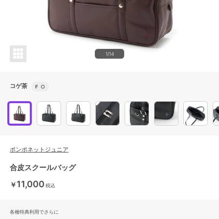
1/14
コゲ茶
F
○
ポンポネットジュニア
合皮スクールバッグ
11,000
￥
税込
各種特典利用でさらに