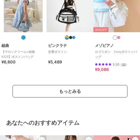
30%OFF
組曲
ピンクラテ
メゾピアノ
【マロンクリーム×組曲
定番ボストン
ロゴリボン 2wayボストンバ
KIDS】ボストンバッグ
ッグ
¥6,600
¥5,489
5.00
（
1件
）
¥9,086
もっとみる
あなたへのおすすめアイテム