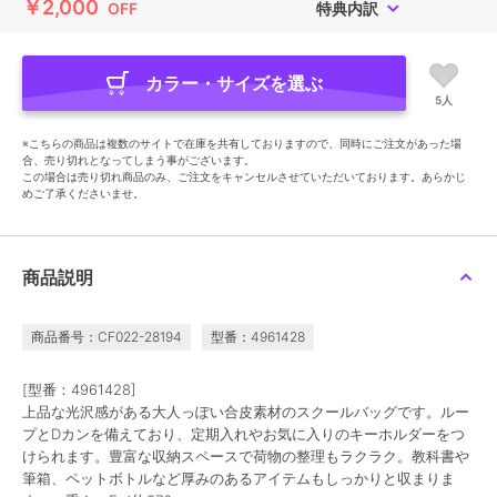
￥2,000
OFF
特典内訳
カラー・サイズを選ぶ
5人
※こちらの商品は複数のサイトで在庫を共有しておりますので、同時にご注文があった場
合、売り切れとなってしまう事がございます。
この場合は売り切れ商品のみ、ご注文をキャンセルさせていただいております。あらかじ
めご了承くださいませ。
商品説明
商品番号：CF022-28194
型番：4961428
[型番：4961428]
上品な光沢感がある大人っぽい合皮素材のスクールバッグです。ルー
プとDカンを備えており、定期入れやお気に入りのキーホルダーをつ
けられます。豊富な収納スペースで荷物の整理もラクラク。教科書や
筆箱、ペットボトルなど厚みのあるアイテムもしっかりと収まりま