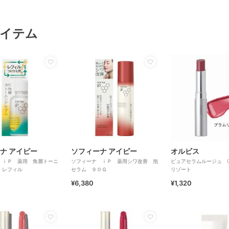
イテム
ナ アイピー
ソフィーナ アイピー
オルビス
 ｉＰ 薬用 角層トーニ
ソフィーナ ｉＰ 薬用シワ改善 泡
ピュアセラムルージュ G
 レフィル
セラム ９０Ｇ
リゾート
¥6,380
¥1,320