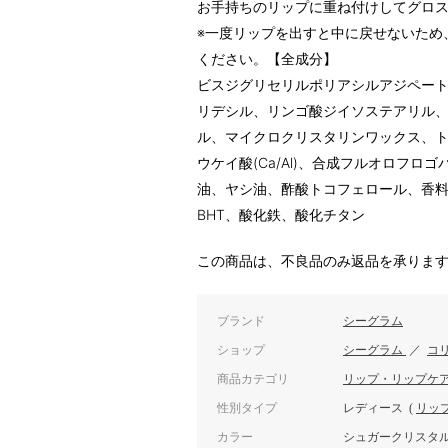
お手持ちのリップに重ね付けしてグロ
※一度リップを出すと中に戻せないため
ください。【全成分】
ビスジグリセリルポリアシルアジペート
リデシル、リンゴ酸ジイソステアリル
ル、マイクロクリスタリンワックス、ト
ウケイ酸(Ca/Al)、合成フルオロフ
油、ヤシ油、酢酸トコフェロール、香料
BHT、酸化鉄、酸化チタン
この商品は、不良品のみ返品を承りま
ブランド
シーグラム
ショップ
シーグラム
／
コ
商品カテゴリ
リップ・リップケ
性別タイプ
レディース
(
リッ
カラー
シュガークリスタ