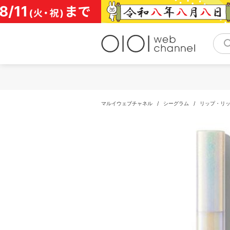
コ
ン
テ
ン
ツ
へ
ス
キ
ッ
プ
マルイウェブチャネル
/
シーグラム
/
リップ・リ