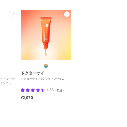
ドクターケイ
シャインリッ
ドクターケイ ABC-Gリップセラム
ミンゴ＞
4.63
（
11件
）
¥2,970