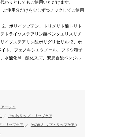
ス代わりとしてもご使用いただけます。
、ご使用分だけを少しずつノックしてご使用
-2、ポリイソブテン、トリメリト酸トリト
、テトライソステアリン酸ペンタエリスリチ
リイソステアリン酸ポリグリセリル-2、ホ
ロゴパイト、フェノキシエタノール、ブドウ種子
、水酸化Al、酸化スズ、安息香酸ベンジル、
す
リアージュ
ア
／
その他リップ・リップケア
プ・リップケア
／
その他リップ・リップケア
)
ル