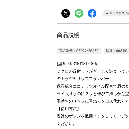
商品説明
商品番号：CF022-26480
型番：6931611
[型番:6931611315365]
ミクロの反射ラメがぎっしり詰まって
のキラツヤリッププランパー。
保湿成分ココナッツオイル配合で唇の
ラメ入りなのにスッと伸びて滑らかな
手持ちのリップに重ねてグロス代わり
【使用方法】
容器のボタンを数回ノックしてリップ
ください。