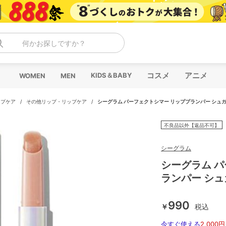
何かお探しですか？
コスメ
アニメ
KIDS＆BABY
WOMEN
MEN
ップケア
/
その他リップ・リップケア
/
シーグラム パーフェクトシマー リッププランパー シュ
不良品以外【返品不可】
シーグラム
シーグラム 
ランパー シ
990
￥
税込
今すぐ使える
2,000円