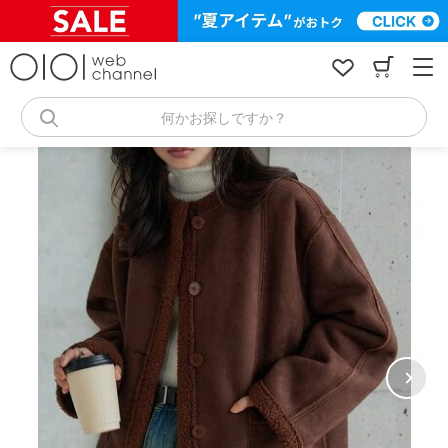
コ
ン
テ
ン
ツ
へ
何かお探しですか？
ス
キ
ッ
プ