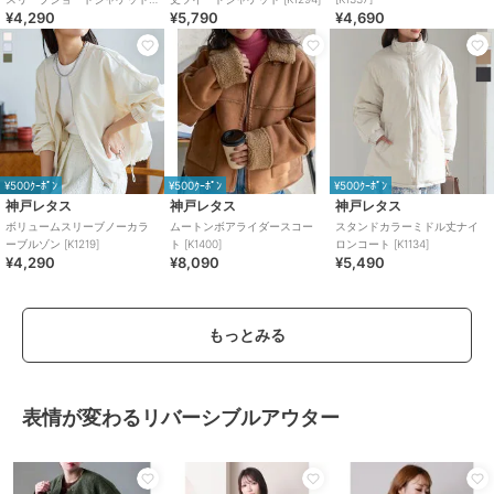
¥4,290
¥5,790
¥4,690
[K1389]
¥500ｸｰﾎﾟﾝ
¥500ｸｰﾎﾟﾝ
¥500ｸｰﾎﾟﾝ
神戸レタス
神戸レタス
神戸レタス
ボリュームスリーブノーカラ
ムートンボアライダースコー
スタンドカラーミドル丈ナイ
ーブルゾン [K1219]
ト [K1400]
ロンコート [K1134]
¥4,290
¥8,090
¥5,490
もっとみる
表情が変わるリバーシブルアウター