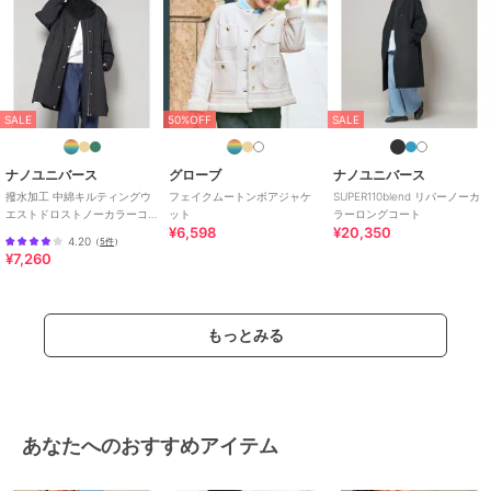
SALE
50%OFF
SALE
ナノユニバース
グローブ
ナノユニバース
撥水加工 中綿キルティングウ
フェイクムートンボアジャケ
SUPER110blend リバーノーカ
エストドロストノーカラーコ
ット
ラーロングコート
¥6,598
¥20,350
ート
4.20
（
5件
）
¥7,260
もっとみる
あなたへのおすすめアイテム