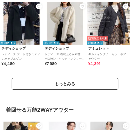
期間限定SALE
¥500ｸｰﾎﾟﾝ
¥500ｸｰﾎﾟﾝ
¥200ｸｰﾎﾟﾝ
テディショップ
テディショップ
アミュレット
レディース フード付きミディ
レディース 着映える異素材
キルティングノーカラーボア
丈ボアブルゾン
MIX/ボア×キルティングノーカ
アウター
¥4,480
¥7,980
¥4,391
ラーコート
もっとみる
着回せる万能2WAYアウター