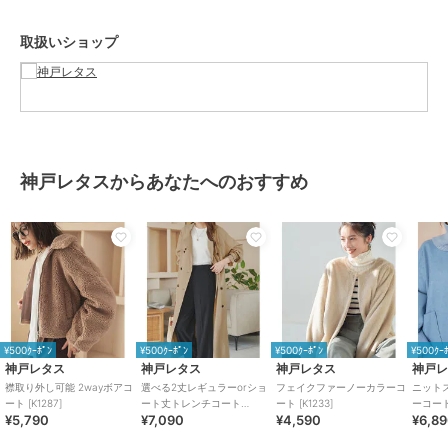
素材
ポリエステル100%
取扱いショップ
商品のお取り扱い方法
特徴
アウター・ジャケット・コート
ポリエステル素材
/
無地
/
ショ
ート丈
/
ミドル丈
/
ライフスタ
イル
ノーカラーコート
神戸レタスからあなたへのおすすめ
ポリエステル素材
/
無地
/
ショ
ート丈
/
ミドル丈
/
ライフスタ
イル
原産国
中国
¥500ｸｰﾎﾟﾝ
¥500ｸｰﾎﾟﾝ
¥500ｸｰﾎﾟﾝ
¥500ｸｰ
神戸レタス
神戸レタス
神戸レタス
神戸
襟取り外し可能 2wayボアコ
選べる2丈レギュラーorショ
フェイクファーノーカラーコ
ニット
ート [K1287]
ート丈トレンチコート
ート [K1233]
ーコート 
¥5,790
¥7,090
¥4,590
¥6,8
[K1300]