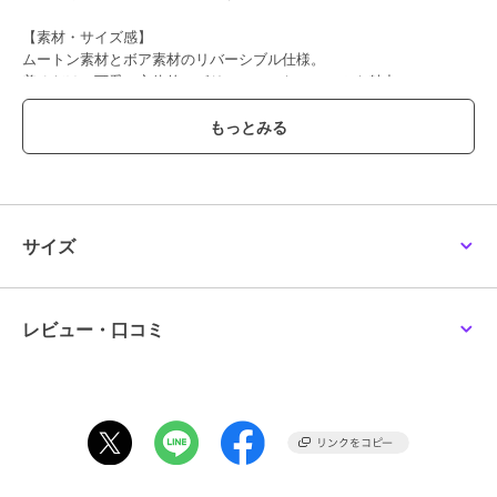
【素材・サイズ感】
ムートン素材とボア素材のリバーシブル仕様。
着るだけで可愛い立体的でボリューミーなフォルムも魅力。
軽い羽織り心地ながら風を通しにくい防寒性もうれしいショート丈ム
ートンボアジャケットです◎
#コウベレタス
サイズ
ブランド
神戸レタス
ショップ
神戸レタス
商品カテゴリ
アウター・ジャケット・コート
レビュー・口コミ
／
ノーカラーコート
性別タイプ
レディース
アウター・ジャケット・コート
／
ノーカラーコート
カラー
ブラウン、エクリュ、ネイビー
サイズ
M