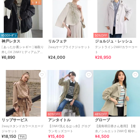
¥500ｸｰﾎﾟﾝ
50%OFF
神戸レタス
リルフェテ
ジョルジュ・レッシュ
[ あったか裏シャギー ] 袖取り
2wayケープライクジャケット
テントライン2WAYカラーコー
外しOK 2WAYミディアムアウ
ト
¥6,890
¥24,000
¥26,950
ター [K1380]
60%OFF
48%OFF
リップサービス
アンタイトル
グローブ
2wayスタンドカラースエード
【2WAY洗えるはっ水】グログ
【貴島明日香さん着用】【撥
ジャケット
ランモッズコート
水／シルエット2WAY】軽やか
¥18,150
¥15,400
¥4,500
ミドルトレンチコート
予約