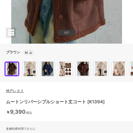
1/17
ブラウン
M
△
神戸レタス
ムートンリバーシブルショート丈コート [K1394]
9,390
￥
税込
各種特典利用でさらに