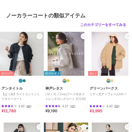
ノーカラーコートの類似アイテム
このカテゴリーをすべてみる
60%OFF
¥500ｸｰﾎﾟﾝ
SALE
アンタイトル
神戸レタス
グリーンパークス
【はっ水】ライトコットンミ
[ M L XL ] 2wayフード付きス
ミディ丈ディフォームMA-1
リタリーコート
トレッチロングコート [K1239]
3.50
4.57
4.40
（
4件
）
（
7件
）
（
5件
）
¥12,760
¥9,190
¥3,995