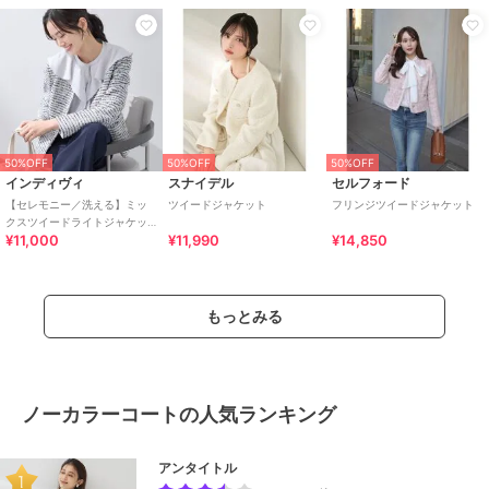
50%OFF
50%OFF
50%OFF
インディヴィ
スナイデル
セルフォード
【セレモニー／洗える】ミッ
ツイードジャケット
フリンジツイードジャケット
クスツイードライトジャケッ
¥11,000
¥11,990
¥14,850
ト
もっとみる
ノーカラーコートの人気ランキング
アンタイトル