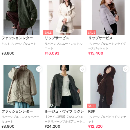
SALE
SALE
ファッションレター
リップサービス
リップサービス
キルトリバーシブルコート
リバーシブルムートンミドル
リバーシブルムートンライダ
コート
ースジャケット
¥8,800
¥16,093
¥15,400
SALE
ファッションレター
ルージュ・ヴィフ ラクレ
KBF
リバーシブルモンスターパー
【2サイズ展開】2WAYスウェ
リバーシブルパデッドジャケ
カコート
ードリバーシブルボアコート /
ット
¥8,800
¥24,200
¥12,320
ノーカラーコート