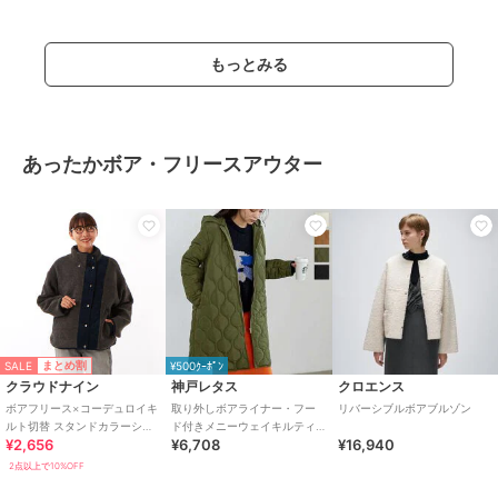
もっとみる
あったかボア・フリースアウター
SALE
まとめ割
¥500ｸｰﾎﾟﾝ
クラウドナイン
神戸レタス
クロエンス
ボアフリース×コーデュロイキ
取り外しボアライナー・フー
リバーシブルボアブルゾン
ルト切替 スタンドカラーショ
ド付きメニーウェイキルティ
¥2,656
¥6,708
¥16,940
ート丈コート
ング中綿コート [K1153]
2点以上で10%OFF