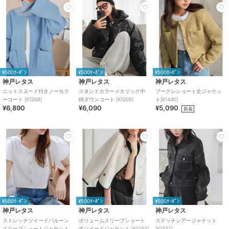
¥500ｸｰﾎﾟﾝ
¥500ｸｰﾎﾟﾝ
¥500ｸｰﾎﾟﾝ
神戸レタス
神戸レタス
神戸レタス
ニットスヌード付きノーカラ
スタンドカラーメタリック中
ブークレショート丈ジャケッ
ーコート [K1268]
綿ダウンコート [K1308]
ト[K1440]
¥6,890
¥6,090
¥5,090
新着
¥500ｸｰﾎﾟﾝ
¥500ｸｰﾎﾟﾝ
¥500ｸｰﾎﾟﾝ
神戸レタス
神戸レタス
神戸レタス
ストレッチツイードバルーン
ボリュームスリーブショート
ステッチシアージャケット
スリーブショートジャケット
丈ツイードジャケット [K1294]
[K1337]