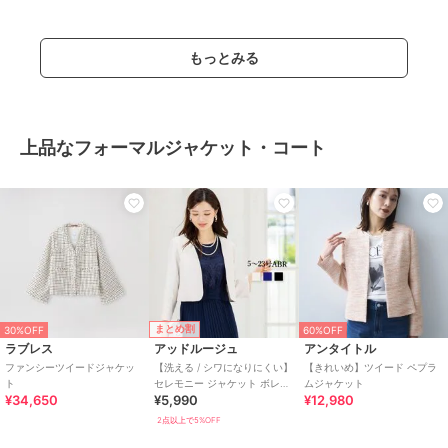
もっとみる
上品なフォーマルジャケット・コート
まとめ割
30%OFF
60%OFF
ラブレス
アッドルージュ
アンタイトル
ファンシーツイードジャケッ
【洗える / シワになりにくい】
【きれいめ】ツイード ペプラ
ト
セレモニー ジャケット ボレロ
ムジャケット
¥34,650
¥5,990
¥12,980
結婚式 7号～23号
2点以上で5%OFF